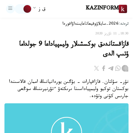
KAZINFORM
ق ز
ترەند:
2026-سايلاۋ
وقيعا
تاعايىنداۋ
اقوردا
18:30, 11 ناۋرىز 2020
قازاقستاندىق بوكسشىلار وليمپياداعا 9 جولداما
ۇتىپ الدى
نۇر- سۇلتان. قازاقپارات - بۇگىن يوردانيانىڭ اممان قالاسىندا
بوكستان توكيو وليمپياداسىنا ىرىكتەۋ ءتۋرنيرىنىڭ سوڭعى
جارىس كۇنى وتۋدە.