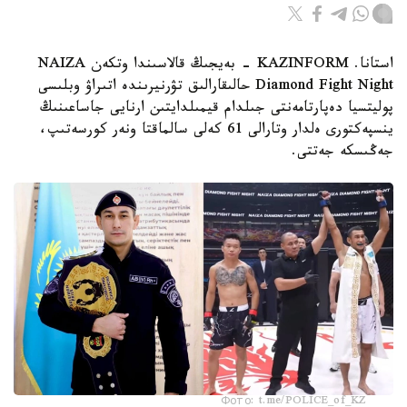
استانا. KAZINFORM - بەيجىڭ قالاسىندا وتكەن NAIZA
Diamond Fight Night حالىقارالىق تۋرنيرىندە اتىراۋ وبلىسى
پوليتسيا دەپارتامەنتى جىلدام قيمىلدايتىن ارنايى جاساعىنىڭ
ينسپەكتورى ەلدار وتارالى 61 كەلى سالماقتا ونەر كورسەتىپ،
جەڭىسكە جەتتى.
Фото: t.me/POLICE_of_KZ