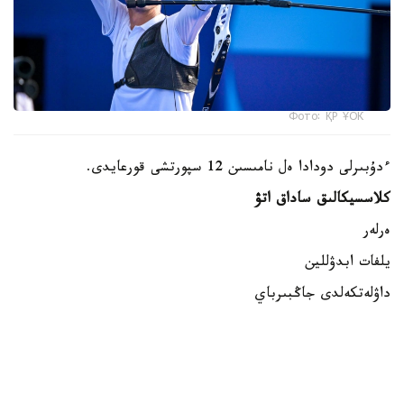
Фото: ҚР ҰОК
ءدۇبىرلى دودادا ەل نامىسىن 12 سپورتشى قورعايدى.
كلاسسيكالىق ساداق اتۋ
ەرلەر
يلفات ابدۋللين
داۋلەتكەلدى جاڭبىرباي
داستان كارىموۆ
ايەلدەر
الەكساندرا زەمليانوۆا