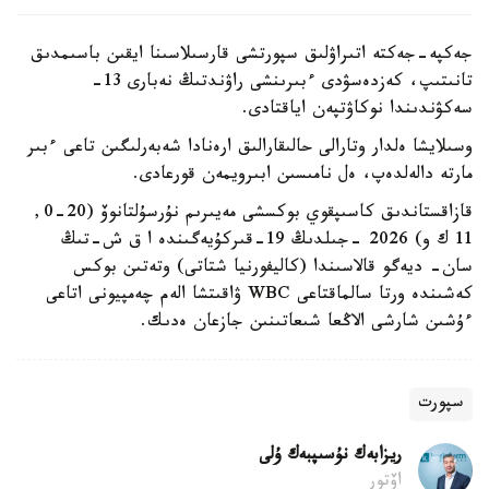
جەكپە-جەكتە اتىراۋلىق سپورتشى قارسىلاسىنا ايقىن باسىمدىق
تانىتىپ، كەزدەسۋدى ءبىرىنشى راۋندتىڭ نەبارى 13-
سەكۋندىندا نوكاۋتپەن اياقتادى.
وسىلايشا ەلدار وتارالى حالىقارالىق ارەنادا شەبەرلىگىن تاعى ءبىر
مارتە دالەلدەپ، ەل نامىسىن ابىرويمەن قورعادى.
قازاقستاندىق كاسىپقوي بوكسشى مەيىرىم نۇرسۇلتانوۆ (20-0,
11 ك و) 2026 -جىلدىڭ 19-قىركۇيەگىندە ا ق ش-تىڭ
سان- ديەگو قالاسىندا (كاليفورنيا شتاتى) وتەتىن بوكس
كەشىندە ورتا سالماقتاعى WBC ۋاقىتشا الەم چەمپيونى اتاعى
ءۇشىن شارشى الاڭعا شىعاتىنىن جازعان ەدىك.
سپورت
ريزابەك نۇسىپبەك ۇلى
اۆتور