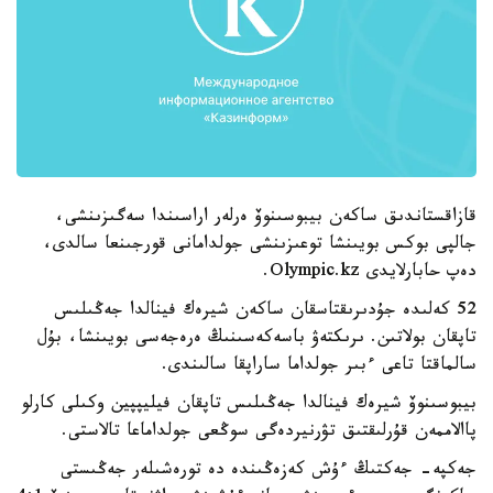
قازاقستاندىق ساكەن بيبوسىنوۆ ەرلەر اراسىندا سەگىزىنشى،
جالپى بوكس بويىنشا توعىزىنشى جولدامانى قورجىنعا سالدى،
دەپ حابارلايدى Olympic.kz.
52 كەلىدە جۇدىرىقتاسقان ساكەن شيرەك فينالدا جەڭىلىس
تاپقان بولاتىن. ىرىكتەۋ باسەكەسىنىڭ ەرەجەسى بويىنشا، بۇل
سالماقتا تاعى ءبىر جولداما ساراپقا سالىندى.
بيبوسىنوۆ شيرەك فينالدا جەڭىلىس تاپقان فيليپپين وكىلى كارلو
پاالاممەن قۇرلىقتىق تۋرنيردەگى سوڭعى جولداماعا تالاستى.
جەكپە- جەكتىڭ ءۇش كەزەڭىندە دە تورەشىلەر جەڭىستى