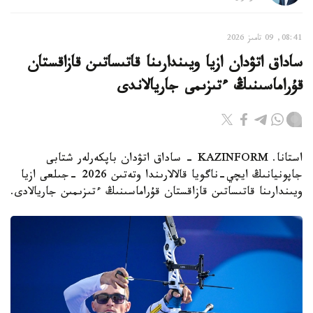
08:41, 09 تامىز 2026
ساداق اتۋدان ازيا ويىندارىنا قاتىساتىن قازاقستان
قۇراماسىنىڭ ءتىزىمى جاريالاندى
استانا. KAZINFORM - ساداق اتۋدان باپكەرلەر شتابى
جاپونيانىڭ ايچي-ناگويا قالالارىندا وتەتىن 2026 -جىلعى ازيا
ويىندارىنا قاتىساتىن قازاقستان قۇراماسىنىڭ ءتىزىمىن جاريالادى.