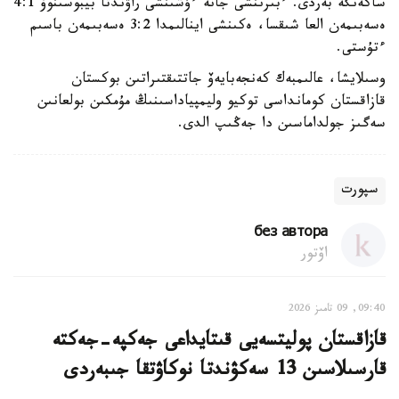
ساكەنگە بەردى. ءبىرىنشى جانە ءۇشىنشى راۋندتا بيبوسىنوۆ 4:1
ەسەبىمەن العا شىقسا، ەكىنشى اينالىمدا 3:2 ەسەبىمەن باسىم
ءتۇستى.
وسىلايشا، عالىمبەك كەنجەبايەۆ جاتتىقتىراتىن بوكستان
قازاقستان كومانداسى توكيو وليمپياداسىنىڭ مۇمكىن بولعانىن
سەگىز جولداماسىن دا جەڭىپ الدى.
سپورت
без автора
اۆتور
09:40, 09 تامىز 2026
قازاقستان پوليتسەيى قىتايداعى جەكپە-جەكتە
قارسىلاسىن 13 سەكۋندتا نوكاۋتقا جىبەردى