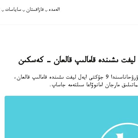
الەمدە
قازاقستان
ساياسات
ت
استانا. قازاقپارات - الماتىداعى جۇقپالى اۋرۋلار اۋرۋحاناسىندا 9 جۇكتى ايەل ليفت ىشىندە قامالىپ قالعان،