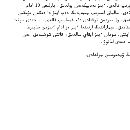
(...) ليفت ەكىنشى جانە ءۇشىنشى قابات اراسىندا تۇرىپ قالدى. ءبىز مەدبيكەمەن بولدىق، بارلىعى 10 ادام
تى كوتەرە الادى. سالماق اسىرىپ جىبەردىك دەپ ايتۋ دا دەگەن مۇمكىن
لدىق. ول بىردەن توقتادى دا، قيسايىپ قالدى، - دەدى سوندا
دىق. عيماراتتىڭ ارتىندا ءبىر ەر ادام ءبىزدى سابىرعا
 ايتتى. سودان ءبىز ايقاي سالدىق، قاتتى شوشىدىق. مەن
 دەدى امانوۆا.