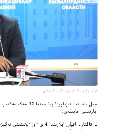
فوتو: وڭىرلىك كوممۋنيكاتسيا قىزمەتى
جىل باسىندا قىزىلوردا 
جارتىسى جابىلدى.
- قاڭتار- اقپان ايلارىندا 4 ى 