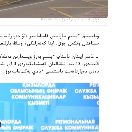
فوتو: اعىباي اياپبەرگەنوۆ / Kazinform
سىناقتان وتكەن جوق. ايتا كەتەرلىگى، ونىڭ بارلىعى
قامتىدى. 13 
دەدى دەپارتامەنت باسشىسى ءمادي بەكماعانبەتوۆ.