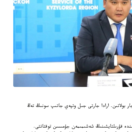
وبلىسىندا 32 جەكە مەكتەپ بار بولاتىن. ارادا جارتى جىل وتپەي جاتىپ سونىڭ تەڭ
ءوز ءوتىنىشى نەگىزىندە قۇرىلتايشىنىڭ شەشىمىمەن جۇمىسىن توقتاتتى.