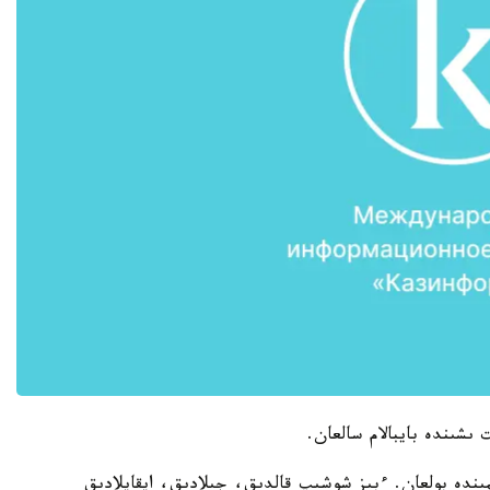
ىندە بولعان. ءبىز شوشىپ قالدىق، جىلادىق، ايقايلادىق