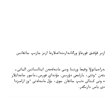
ر قۇقىق قورعاۋ ورگاندارىنداعىلارعا ارىز جازىپ جاتقانىن
راحمانوۆا وقيعا ورنىنا وسى ماسەلەمەن اينالىساتىن الماتى-
ستەن ءوتتى، بارلىعى دۇرىس. مۇنداي فورس-ماجور جاعدايلار
ە ونى كىنالى ەتىپ جاتقان جوق، بۇل ماسەلەنى ءوز ارامىزدا
دى باس دارىگەر.