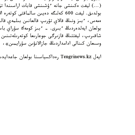
بولدىق. ليفت 600 كەلىگە دەيىن سالماق
ەمەس، ءبىز ونىڭ قالاي تۇرىپ قالعانىن بىلمەي قا
بولعان ايەلدەردىڭ ءبىرى. - ءبىز كومەك سۇراي باستا
شاقىرىپ، ليفتتىڭ قازىرگى جوعارىعا كوتەرىلەتىنىن
وسىعان كىنالى ادامداردىڭ جازالانۋىن سۇرايمىن»، -
ايەل Tengrinews.kz رەداكسياسىنا بولعان جاعدايدىڭ ۆيدەوسىن جولدادى.