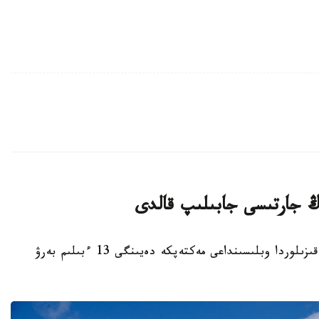
قىزىلوردا. KAZINFORM - بيىل قاڭتار ايىندا قىزىلوردا وبلىسىنداعى مەكتەپكە دەيىنگى 13 ءبىلىم بەرۋ