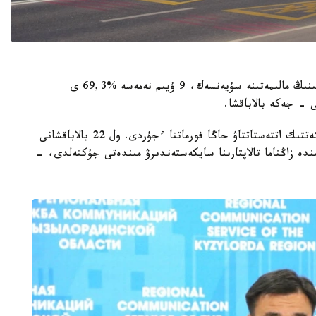
وبلىستىق ءبىلىم ساپاسىن قامتاماسىز ەتۋ دەپارتامەنتىنىڭ مالىمەتىنە سۇيەنسەك، 9 ۇيىم نەمەسە %69,3 ى
 - جەكە بالاباقشا.
- مامىر ايىنان باستاپ ءبىلىم بەرۋ ۇيىمدارىن مەملەكەتتىك اتتەستاتتاۋ جاڭا فورماتتا ءجۇردى. ول 22 بالاباقشانى
ىنە انىقتالعان كەمشىلىكتەردى 3 اي ىشىندە زاڭناما تالاپتارىنا سايكەستەندىرۋ مىندەتى جۇكتەلدى، -