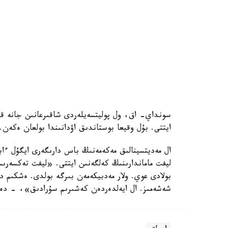
سونداي- اق، ول پوليتسەيلەردى شاقىرعانىن جانە قازى
ايتتى. بۇل وقيعا بوستاندىق اۋدانىندا بولعان ەكەن.
ال مەديتسينالىق مەكەمەنىڭ باس دارىگەرى ايگۇل ءابد
ليفت ماماندارىنىڭ كەلگەنىن ايتتى. «ليفت تەكسەرى
بولادى عوي. ولار مەدبيكەمەن بىرگە بولدى. ەشكىم د
شەشەمىز. ال ايەلدەردەن كەشىرىم سۇرادىق»، - دە