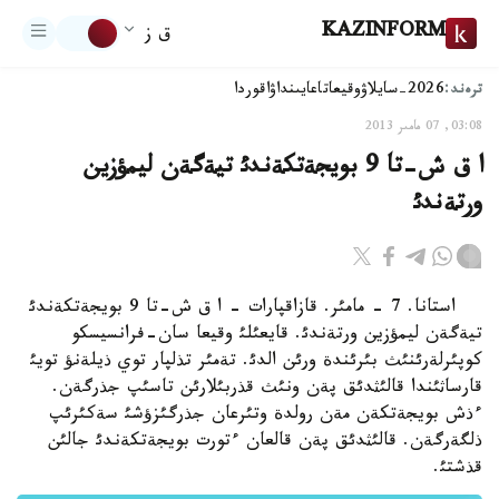
KAZINFORM
ق ز
ترەند:
2026-سايلاۋ
وقيعا
تاعايىنداۋ
اقوردا
03:08, 07 مامىر 2013
ا ق ش-تا 9 بويجةتكةندئ تيةگةن ليمؤزين
ورتةندئ
استانا. 7 - مامئر. قازاقپارات - ا ق ش-تا 9 بويجةتكةندئ
تيةگةن ليمؤزين ورتةندئ. قايعئلئ وقيعا سان-فرانسيسكو
كوپئرلةرئنئث بئرئندة ورئن الدئ. تةمئر تذلپار توي ذيلةنؤ تويئ
قارساثئندا قالئثدئق پةن ونئث قذربئلارئن تاسئپ جذرگةن.
ءذش بويجةتكةن مةن رولدة وتئرعان جذرگئزؤشئ سةكئرئپ
ذلگةرگةن. قالئثدئق پةن قالعان ءتورت بويجةتكةندئ جالئن
قذشتئ.