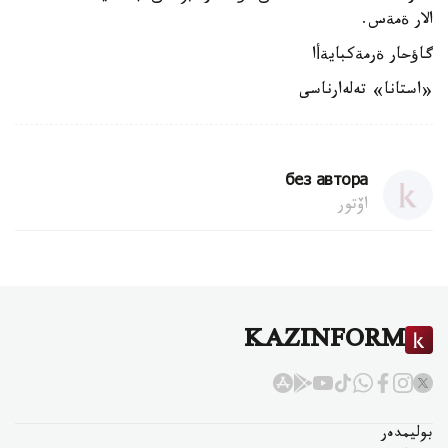
الار ةمةس.
گاؤحار ةرمةكبايةأا
«استانا» تەلەارناسى
без автора
اۆتور
KAZINFORM
بوليمدەر