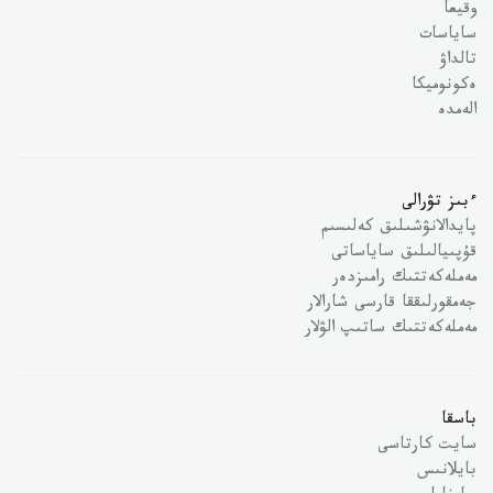
وقيعا
ساياسات
تالداۋ
ەكونوميكا
الەمدە
ءبىز تۋرالى
پايدالانۋشىلىق كەلىسىم
قۇپىيالىلىق ساياساتى
مەملەكەتتىك رامىزدەر
جەمقورلىققا قارسى شارالار
مەملەكەتتىك ساتىپ الۋلار
باسقا
سايت كارتاسى
بايلانىس