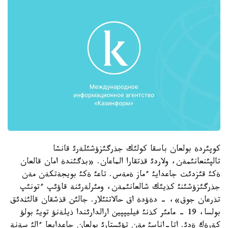
كوپئردة بولعان باسقا كولئك جذرگئزؤشئلةرئ قانشا
تالپئنعانئمةن، ولاردئ قذتقارا الماعان. «بذگئندة امان قالعان
ةكئ قئزدئث جاعدايئ ءماز ةمةس. تاعئ ةكئ بويجةتكةن مةن
جذرگئزؤشئنئ كذيئك شالعانئمةن، ومئرلةرئنة قاؤئپ ءتونئپ
تذرعان جوق»، - دةؤدة اق حالاتتئلار. جالئن قذشقان قالئثدئق
بولسا، 19 - مامئر كذنئ فيليپپين ارالدارئندا ذيلةنؤ تويئ بولؤ
كةرةك ةدئ. اتا-اناسئ مةن تؤئستارئ بولعان جاعدايعا ءالئ سةنة