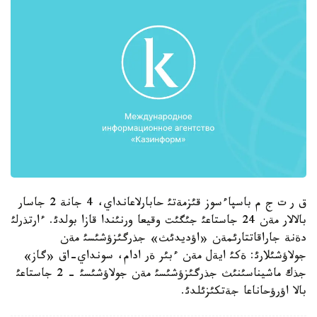
ق ر ت ج م باسپاءسوز قئزمةتئ حابارلاعانداي، 4 جانة 2 جاسار
بالالار مةن 24 جاستاعئ جئگئت وقيعا ورنئندا قازا بولدئ. ءارتذرلئ
دةنة جاراقاتتارئمةن «اؤديدئث» جذرگئزؤشئسئ مةن
جولاؤشئلارئ: ةكئ ايةل مةن ءبئر ةر ادام، سونداي-اق «گاز»
جذك ماشيناسئنئث جذرگئزؤشئسئ مةن جولاؤشئسئ - 2 جاستاعئ
بالا اؤرؤحاناعا جةتكئزئلدئ.