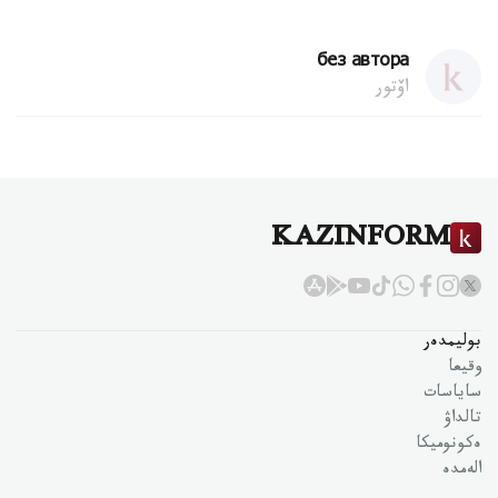
без автора
اۆتور
KAZINFORM
بوليمدەر
وقيعا
ساياسات
تالداۋ
ەكونوميكا
الەمدە