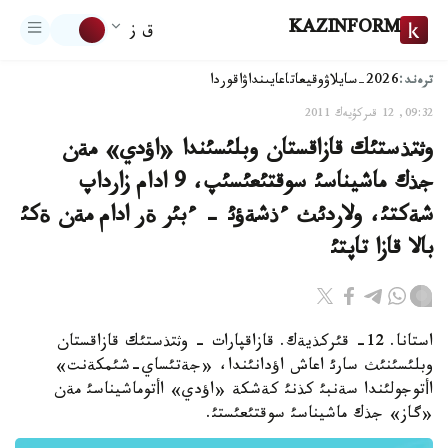
KAZINFORM
ق ز
ترەند:
2026-سايلاۋ
وقيعا
تاعايىنداۋ
اقوردا
09:32, 12 قىركۇيەك 2011
وثتذستئك قازاقستان وبلئسئندا «اؤدي» مةن
جذك ماشيناسئ سوقتئعئسئپ، 9 ادام زارداپ
شةكتئ، ولاردئث ءذشةؤئ - ءبئر ةر ادام مةن ةكئ
بالا قازا تاپتئ
استانا. 12- قئركذيةك. قازاقپارات - وثتذستئك قازاقستان
وبلئسئنئث سارئ اعاش اؤدانئندا، «جةتئساي-شئمكةنت»
اأتوجولئندا سةنبئ كذنئ كةشكة «اؤدي» اأتوماشيناسئ مةن
«گاز» جذك ماشيناسئ سوقتئعئستئ.