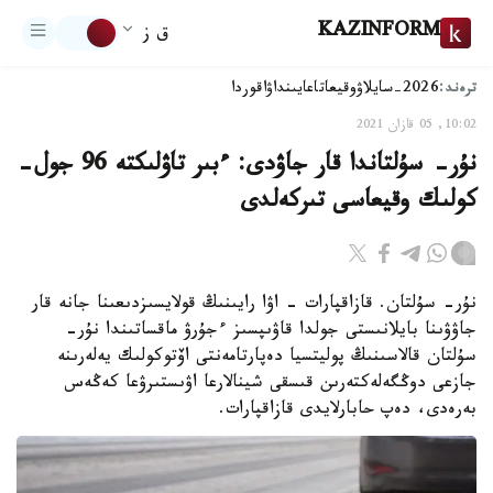
KAZINFORM
ق ز
ترەند:
2026-سايلاۋ
وقيعا
تاعايىنداۋ
اقوردا
10:02, 05 قازان 2021
نۇر- سۇلتاندا قار جاۋدى: ءبىر تاۋلىكتە 96 جول-
كولىك وقيعاسى تىركەلدى
نۇر- سۇلتان. قازاقپارات - اۋا رايىنىڭ قولايسىزدىعىنا جانە قار
جاۋۋىنا بايلانىستى جولدا قاۋىپسىز ءجۇرۋ ماقساتىندا نۇر-
سۇلتان قالاسىنىڭ پوليتسيا دەپارتامەنتى اۆتوكولىك يەلەرىنە
جازعى دوڭگەلەكتەرىن قىسقى شينالارعا اۋىستىرۋعا كەڭەس
بەرەدى، دەپ حابارلايدى قازاقپارات.