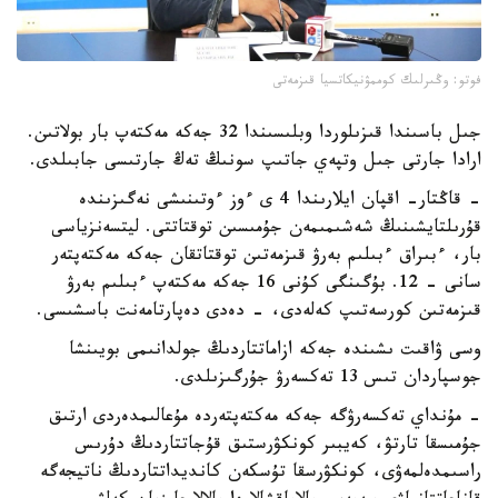
فوتو: وڭىرلىك كوممۋنيكاتسيا قىزمەتى
جىل باسىندا قىزىلوردا وبلىسىندا 32 جەكە مەكتەپ بار بولاتىن.
ارادا جارتى جىل وتپەي جاتىپ سونىڭ تەڭ جارتىسى جابىلدى.
- قاڭتار- اقپان ايلارىندا 4 ى ءوز ءوتىنىشى نەگىزىندە
قۇرىلتايشىنىڭ شەشىمىمەن جۇمىسىن توقتاتتى. ليتسەنزياسى
بار، ءبىراق ءبىلىم بەرۋ قىزمەتىن توقتاتقان جەكە مەكتەپتەر
سانى - 12. بۇگىنگى كۇنى 16 جەكە مەكتەپ ءبىلىم بەرۋ
قىزمەتىن كورسەتىپ كەلەدى، - دەدى دەپارتامەنت باسشىسى.
وسى ۋاقىت ىشىندە جەكە ازاماتتاردىڭ جولدانىمى بويىنشا
جوسپاردان تىس 13 تەكسەرۋ جۇرگىزىلدى.
- مۇنداي تەكسەرۋگە جەكە مەكتەپتەردە مۇعالىمدەردى ارتىق
جۇمىسقا تارتۋ، كەيبىر كونكۋرستىق قۇجاتتاردىڭ دۇرىس
راسىمدەلمەۋى، كونكۋرسقا تۇسكەن كانديداتتاردىڭ ناتيجەگە