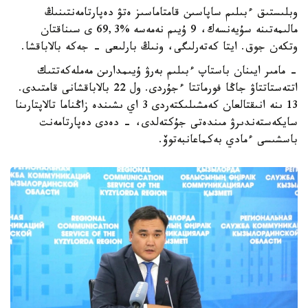
وبلىستىق ءبىلىم ساپاسىن قامتاماسىز ەتۋ دەپارتامەنتىنىڭ
مالىمەتىنە سۇيەنسەك، 9 ۇيىم نەمەسە %69,3 ى سىناقتان
وتكەن جوق. ايتا كەتەرلىگى، ونىڭ بارلىعى - جەكە بالاباقشا.
- مامىر ايىنان باستاپ ءبىلىم بەرۋ ۇيىمدارىن مەملەكەتتىك
اتتەستاتتاۋ جاڭا فورماتتا ءجۇردى. ول 22 بالاباقشانى قامتىدى.
13 ىنە انىقتالعان كەمشىلىكتەردى 3 اي ىشىندە زاڭناما تالاپتارىنا
سايكەستەندىرۋ مىندەتى جۇكتەلدى، - دەدى دەپارتامەنت
باسشىسى ءمادي بەكماعانبەتوۆ.