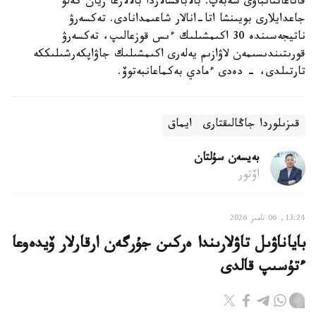
قاناعاتتانباۋى سەبەپ. بالاباقشالاردا بالالارعا زيان كەلۋ
جاعدايلارى بويىنشا اتا-انالار شاعىمدانادى. تەكسەرۋ
ناتيجەسىندە 30 اكىمشىلىك ءىس قوزعالىپ، تەكسەرۋ
قورىتىندىسىمەن لاۋازىم يەلەرى اكىمشىلىك جاۋاپكەرشىلىككە
تارتىلدى، - دەدى ءمادي بەكماعانبەتوۆ.
قىزىلوردا جاڭالىقتارى
ايماق
بەيسەن سۇلتان
اۆتور
13:24, 06 تامىز 2026
باياناۋىل تاۋلارىندا ەركىن جۇرگەن ارقارلار ۆيدەوعا
ءتۇسىپ قالدى