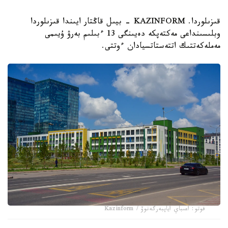
قىزىلوردا. KAZINFORM - بيىل قاڭتار ايىندا قىزىلوردا
وبلىسىنداعى مەكتەپكە دەيىنگى 13 ءبىلىم بەرۋ ۇيىمى
مەملەكەتتىك اتتەستاتسيادان ءوتتى.
فوتو: اعىباي اياپبەرگەنوۆ / Kazinform