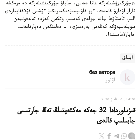
«جۇرگىزۋشىلەرگە عانا ەمەس، جاياۋ جۇرگىنشىلەرگە دە ەرەكشە
نازار اۋدارۋ قاجەت. ءوز قاۋىپسىزدىكتەرىڭىز ءۇشىن قۇلاققاپتاردى
الىپ تاستاۋعا جانە جولدى كەسىپ وتكەن كەزدە تەلەفونمەن
سويلەسپەۋگە كەڭەس بەرەمىز»، - دەلىنگەن دەپارتامەنت
حابارلاماسىندا.
ايماق
без автора
اۆتور
14:56, 06 تامىز 2026
قىزىلوردادا 32 جەكە مەكتەپتىڭ تەڭ جارتىسى
جابىلىپ قالدى