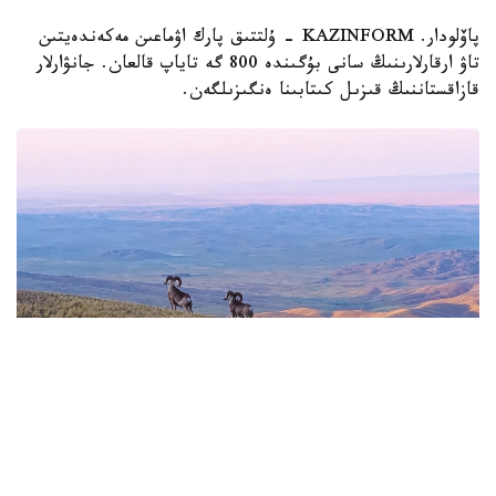
پاۆلودار. KAZINFORM - ۇلتتىق پارك اۋماعىن مەكەندەيتىن
تاۋ ارقارلارىنىڭ سانى بۇگىندە 800 گە تاياپ قالعان. جانۋارلار
قازاقستاننىڭ قىزىل كىتابىنا ەنگىزىلگەن.
Фото: Видеодан алынған кадр
باياناۋىلدىڭ اسقاق تاۋلارىندا ەركىن جۇرگەن ارقارلار ۆيدەوعا