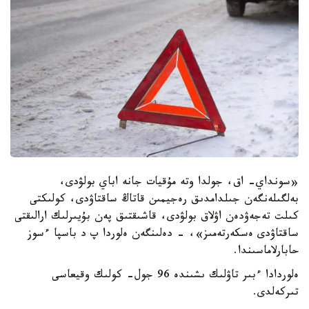
«سونداي- اق، جولدا وتە مۇقيات جانە اباي بولۋدى،
بەلگىلەنگەن جىلدامدىق رەجيمىن قاتاڭ ساقتاۋدى، كولىكتى
كىلت تەجەۋدەن اۋلاق بولۋدى، قاشىقتىق پەن بۇيىرلىك ارالىقتى
ساقتاۋدى ەسكەرتەمىز»، - دەلىنگەن ەلوردا پ د باسپا ءسوز
حابارلاماسىندا.
ەلوردادا ءبىر تاۋلىك ىشىندە 96 جول- كولىك وقيعاسى
تىركەلدى.