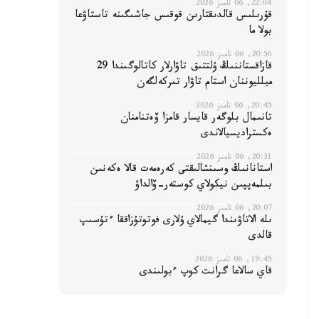
22:04, 06 تامىز 2026
قۇرىلىس قالدىقتارىن قوقىس جاشىگىنە تاستاۋعا
بولا ما
20:56, 06 تامىز 2026
قازاقستاننىڭ ۇلتتىق تاۋارلار كاتالوگىندا 29
ميلليوننان استام تاۋار تىركەلگەن
20:45, 06 تامىز 2026
تانىمال بلوگەر قايسار قامزا ۆەتنامنان
ەكستراديسيالاندى
20:31, 06 تامىز 2026
استانانىڭ وسىنشالىقتى كەرەمەت قالا ەكەنىن
بىلمەپپىن نيكولاي كوستەر-ۆالداۋ
20:07, 06 تامىز 2026
ىلە الاتاۋىندا گيمالاي ۇلارى فوتوتۇزاققا ءتۇسىپ
قالدى
19:45, 06 تامىز 2026
قاي سالاعا گرانت كوپ ءبولىندى