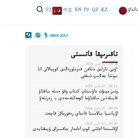
الداۋ
KZ
QZ
РУ
EN
中文
ق ز
ЎЗ
تاقىرىپقا قاتىستى
08:38, 07 تامىز 2026
ءۇيى تارلىق ەتكەن قىزىلوردالىق كوپبالالى انا
سوتتا جەڭىپ شىقتى
08:16, 07 تامىز 2026
وتىز مينۋت داۋىستاپ كىتاپ وقۋ ەستە ساقتاۋ
قابىلەتىن ساقتاۋعا كومەكتەسەدى - زەرتتەۋ
08:00, 07 تامىز 2026
اۆياتسيا سالاسىنا قانداي رەفورمالار قاجەت
07:45, 07 تامىز 2026
اۋلاسىندا اعاشى كوپ ادامدار جاقسىراق ۇيىقتايدى