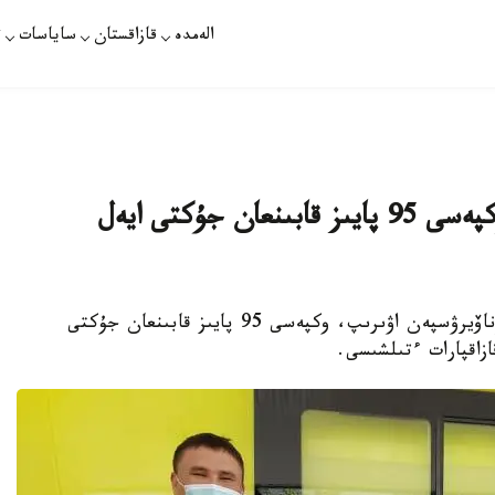
الەمدە
قازاقستان
ساياسات
ت
الماتى وبلىسىندا كوروناۆيرۋستەن وكپەسى 95 پايىز قابىنعان جۇكتى ايەل
تالدىقورعان. قازاقپارات - الماتى وبلىسىندا كوروناۆيرۋسپەن اۋىرىپ، وكپەسى 95 پايىز قابىنعان جۇكتى
زاقپارات ءتىلشىسى.