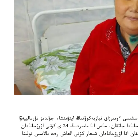
سشىسى ءومىرزاق نيازبەكوۆتىڭ ايتۋىنشا، جۇلدىز نۇرعالييەۆا
ءساۋىر ايىنىڭ 27 نەن مامىردىڭ 24 ىنە دەيىن اۋرۋحانادا جاتقان. جاس انا مامىردىڭ 24 ى كۇنى اۋرۋحانادان
ن انا اۋرۋحانادان شىعار كۇنى العاش رەت بالاسىن قولىنا