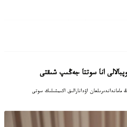
پبالالى انا سوتتا جەڭىپ شىقتى
وردا وبلىسىنىڭ مامانداندىرىلعان اۋدانارالىق اكىمشىلىك سوتى