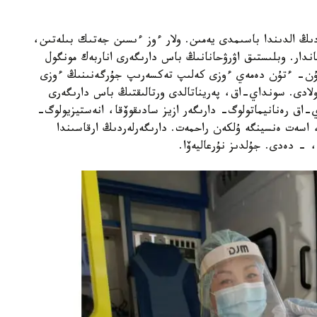
دىڭ الدىندا باسىمدى يەمىن. ولار ءوز ءىسىن جەتىك بىلەتىن،
اندار. وبلىستىق اۋرۋحانانىڭ باس دارىگەرى اناربەك مونگول
كۇن- ءتۇن دەمەي ءوزى كەلىپ تەكسەرىپ جۇرگەنىنىڭ ءوزى
دى. سونداي-اق، پەريناتالدى ورتالىقتىڭ باس دارىگەرى
-اق رەنانيماتولوگ- دارىگەر ازيز سادىقوۆقا، انەستيزيولوگ-
ا، اسەت ەنسينگە ۇلكەن راحمەت. دارىگەرلەردىڭ ارقاسىندا
 - دەدى. جۇلدىز نۇرعاليەۆا.