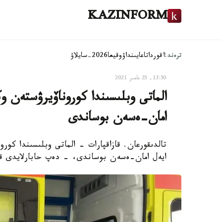
KAZINFORM
ترەند:
اقوردا
تاعايىنداۋ
وقيعا
2026-سايلاۋ
13:50, 25 مامىر 2021
امان-ەسەن بوساندى
ايەل امان-ەسەن بوساندى، - دەپ حابارلايدى قا