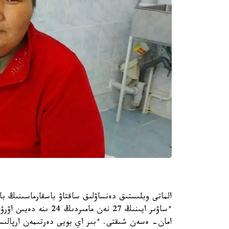
الماتى وبلىستىق دەنساۋلىق ساقتاۋ باسقارماسىنىڭ با
امان- ەسەن شىقتى. ءبىر اي بويى دەرتىمەن ارپالىسقا