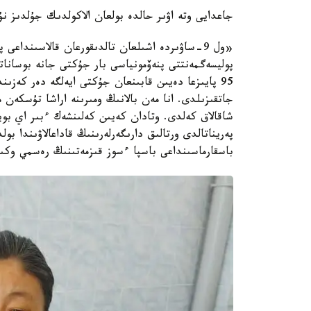
جاعدايى وتە اۋىر حالدە بولعان الاكولدىك جۇلدىز نۇر
«ول 9-ساۋىردە اشىلعان تالدىقورعان قالاسىنداعى
پوليسەگمەنتتى پنەۆمونياسى بار جۇكتى جانە بوسانات
95 پايىزعا دەيىن قابىنعان جۇكتى ايەلگە دەر كەزى
جاتقىزىلدى. انا مەن بالانىڭ ومىرىنە اراشا تۇسكەن م
شاقالاق كەلدى. وتادان كەيىن كەلىنشەك ءبىر اي بوي
پەريناتالدى ورتالىق دارىگەرلەرىنىڭ قاداعالاۋىندا ب
باسقارماسىنداعى باسپا ءسوز قىزمەتىنىڭ رەسمي وكىلى