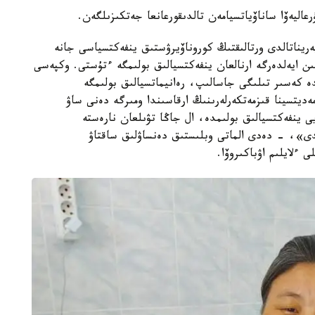
عاليەۆا ساناۆياتسيامەن تالدىقورعانعا جەتكىزىلگەن.
 پەريناتالدى ورتالىقتىڭ كوروناۆيرۋستىق ينفەكتسياسى جانە
ىن ايەلدەرگە ارنالعان ينفەكتسيالىق بولىمگە ءتۇستى. وكپەسى
ندە كەسىر تىلىگى جاسالىپ، رەانيماتسيالىق بولىمگە
ەديتسينا قىزمەتكەرلەرىنىڭ ارقاسىندا ومىرگە دەنى ساۋ
ى ينفەكتسيالىق بولىمدە، ال جاڭا تۋىلعان نارەستە
ولدى»، - دەدى الماتى وبلىستىق دەنساۋلىق ساقتاۋ
 ءلايلىم اۋباكىروۆا.