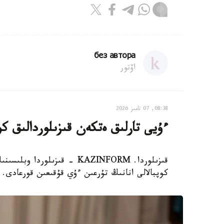
без автора
اۆتور
08:38, 07 تامىز 2026
ءۇيى تارلىق ەتكەن قىزىلوردالىق كو
قىزىلوردا. KAZINFORM - قىزىل
كوپبالالى انانىڭ تۇرعىن ءۇي قۇقىعىن قورعادى.