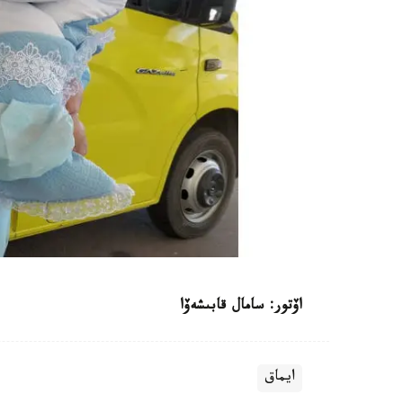
اۆتور: سامال قابىشەۆا
ايماق