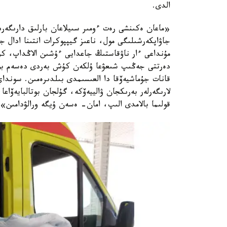
الدى.
«ماعان ەكىنشى رەت ءومىر سىيلاعان بارلىق دارىگەر
جاۋاپكەرشىلىگى مول، ناعىز گيپپوكرات انتىنا ادال ج
مۇنداعى ءار ناۋقاستىڭ جاعدايى ءۇشىن الاڭداپ، 
دەرتتى جەڭىپ شىعۋعا ۇلكەن كۇش بەردى دەسەم بولا
قانات جۇماشيەۆقا دا العىسىمدى بىلدىرەمىن. سونداي
لارىگەرلەر بەرىكجان ۋالييەۆكە، گۇلجان بوتالبايەۆاع
قولىما بالامدى الىپ، امان- ەسەن ۇيگە ورالۋدامىن»،