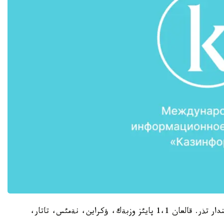
بذدان كةيئنگئ ورئندا - 1،2 پايئزبةن كورةي اعايئندار تذر. قالعان 1،1 پايئز وزبةك، ؤكراين، نةمئس، تاتار،