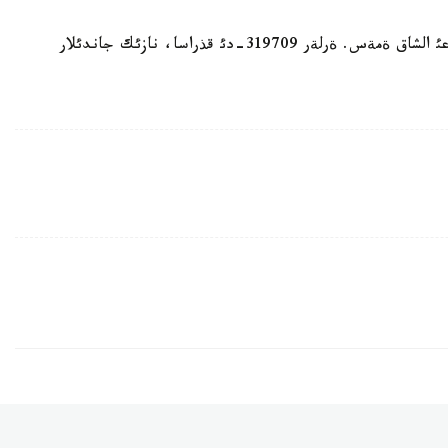
ايماقتاعئ ةر ازاماتتار مةن ايةلدةر سانئنئث ارا سالماعئ الشاق ةمةس. ةرلةر 319709-دئ قذراسا، نازئك جاندئلار