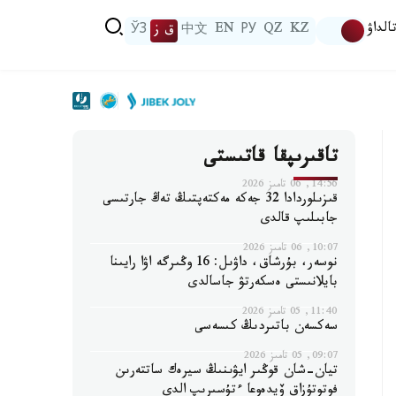
الداۋ
KZ
QZ
РУ
EN
中文
ق ز
ЎЗ
تاقىرىپقا قاتىستى
14:56, 06 تامىز 2026
قىزىلوردادا 32 جەكە مەكتەپتىڭ تەڭ جارتىسى
جابىلىپ قالدى
10:07, 06 تامىز 2026
نوسەر، بۇرشاق، داۋىل: 16 وڭىرگە اۋا رايىنا
بايلانىستى ەسكەرتۋ جاسالدى
11:40, 05 تامىز 2026
سەكسەن باتىردىڭ كىسەسى
09:07, 05 تامىز 2026
تيان-شان قوڭىر ايۋىنىڭ سيرەك ساتتەرىن
فوتوتۇزاق ۆيدەوعا ءتۇسىرىپ الدى