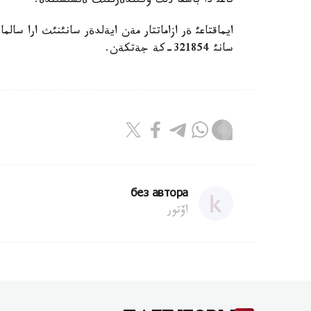
تاعئ دا باسقا ذلت وكئلدةرئنئث ةنشئسئندة.
سانئ 321854-كة جةتكةن.
без автора
اۆتور