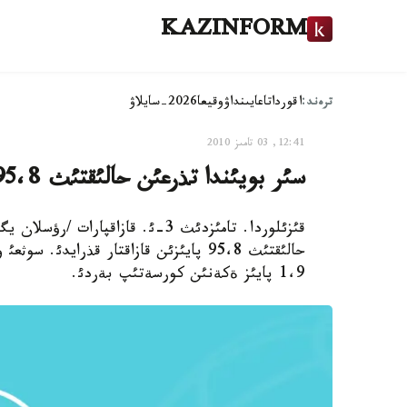
KAZINFORM
ترەند:
اقوردا
تاعايىنداۋ
وقيعا
2026-سايلاۋ
12:41, 03 تامىز 2010
سئر بويئندا تذرعئن حالئقتئث 95،8 پايئزئ - قازاقتار
حالئقتئث 95،8 پايئزئن قازاقتار قذراي
1،9 پايئز ةكةنئن كورسةتئپ بةردئ.