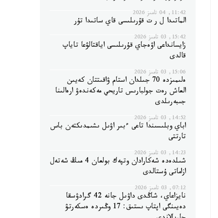
11:42, 04 تامىز 2026
الماتىدا ل ر ت قۇرىلىسى قاي ساتىدا تۇر
15:42, 03 تامىز 2026
زايسانداعى اۋەجاي قۇرىلىسى اياقتالۋعا تاياپ
قالدى
15:06, 03 تامىز 2026
ەلىمىزدە 70 جىلدان استام ۋاقىتتان كەيىن
العاش رەت جولبارىس تاريحي مەكەندەۋ ارەالىنا
جىبەرىلدى
14:52, 03 تامىز 2026
اباي وبلىسىندا تاعى ءبىر اۋىل ىشىمدىكتەن باس
تارتتى
14:23, 03 تامىز 2026
شىلدەدە شەكارادان وتپەك بولعان 4 مىڭ شەتەل
ازاماتى ۇستالدى
07:12, 03 تامىز 2026
نايزاعاي، شاڭدى داۋىل جانە 42 گرادۋسقا
دەيىنگى اپتاپ ىستىق: 17 وڭىردە ەسكەرتۋ