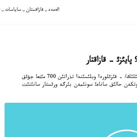
الەمدە
قازاقستان
ساياسات
ت
قئزئلوردا. تامئزدئث 3-ئ. قازاقپارات /رؤسلان يگئلئك/ - قئزئلوردا وبلئسئندا تذراتئن 700 مئثعا جؤئق
دئ. سوثعئ وتكةن حالئق ساناعئ سونئمةن بئرگة ورئستار سانئنئث