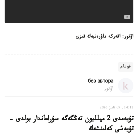
اۆتور: اقەركە داۋرەنبەك قىزى
قوعام
без автора
اۆتور
14:11, 09 تامىز 2026
تۇيەمدى 2 ميلليون تەڭگەگە سۇراعاندار بولدى -
تۇيەشى كەلىنشەك