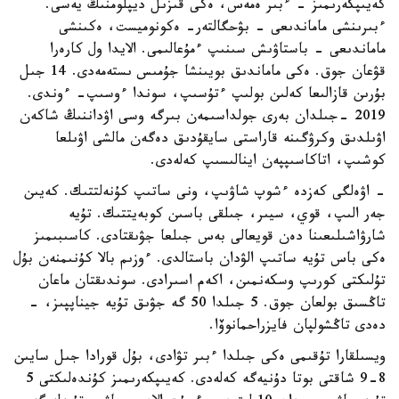
كەيىپكەرىمىز - ءبىر ەمەس، ەكى قىزىل ديپلومنىڭ يەسى.
ءبىرىنشى ماماندىعى - بۋحگالتەر- ەكونوميست، ەكىنشى
ماماندىعى - باستاۋىش سىنىپ ءمۇعالىمى. الايدا ول كارەرا
قۋعان جوق. ەكى ماماندىق بويىنشا جۇمىس ىستەمەدى. 14 جىل
بۇرىن قازالىعا كەلىن بولىپ ءتۇسىپ، سوندا ءوسىپ- ءوندى.
2019 -جىلدان بەرى جولداسىمەن بىرگە وسى اۋداننىڭ شاكەن
اۋىلدىق وكرۋگىنە قاراستى سايقۇدىق دەگەن مالشى اۋىلعا
كوشىپ، اتاكاسىپپەن اينالىسىپ كەلەدى.
- اۋەلگى كەزدە ءشوپ شاۋىپ، ونى ساتىپ كۇنەلتتىك. كەيىن
جەر الىپ، قوي، سيىر، جىلقى باسىن كوبەيتتىك. تۇيە
شارۋاشىلىعىنا دەن قويعالى بەس جىلعا جۋىقتادى. كاسىبىمىز
ەكى باس تۇيە ساتىپ الۋدان باستالدى. ءوزىم بالا كۇنىمنەن بۇل
تۇلىكتى كورىپ وسكەنمىن، اكەم اسىرادى. سوندىقتان ماعان
تاڭسىق بولعان جوق. 5 جىلدا 50 گە جۋىق تۇيە جيناپپىز، -
دەدى تاڭشولپان فايزراحمانوۆا.
ويسىلقارا تۇقىمى ەكى جىلدا ءبىر تۋادى، بۇل قورادا جىل سايىن
8-9 شاقتى بوتا دۇنيەگە كەلەدى. كەيىپكەرىمىز كۇندەلىكتى 5