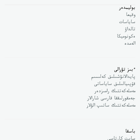
بوليمدەر
وقيعا
ساياسات
تالداۋ
ەكونوميكا
الەمدە
ءبىز تۋرالى
پايدالانۋشىلىق كەلىسىم
قۇپىيالىلىق ساياساتى
مەملەكەتتىك رامىزدەر
جەمقورلىققا قارسى شارالار
مەملەكەتتىك ساتىپ الۋلار
باسقا
سايت كارتاسى