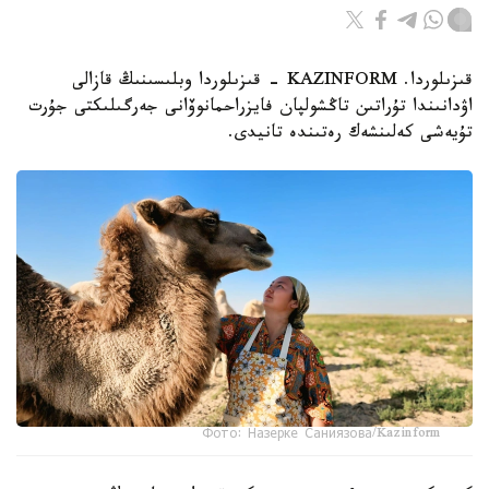
قىزىلوردا. KAZINFORM - قىزىلوردا وبلىسىنىڭ قازالى
اۋدانىندا تۇراتىن تاڭشولپان فايزراحمانوۆانى جەرگىلىكتى جۇرت
تۇيەشى كەلىنشەك رەتىندە تانيدى.
Фото: Назерке Саниязова/Kazinform