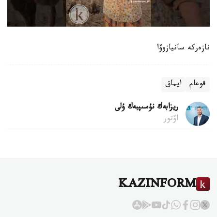
نازەركە سانيازوۆا
قوعام
ايماق
ريزابەك نۇسىپبەك ۇلى
اۆتور
KAZINFORM