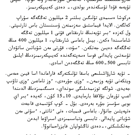
شارۋاشىلىعىنا قىزىعىپ، كەڭەس سۇراعاندار وتە كوپ. ءتىپتى
تۇيەمە قۇدا تۇسكەندەر بولدى،- دەدى كەيىپكەرىمىز.
ەركوشا ەسىمدى تۇلىگىن بىلتىر 2 ميلليون تەڭگەگە سۇراپ
كەلگەن. الايدا قيماستىق سەزىمنەن ۇسىنىستان باس تارتىپتى.
ول كەزدە ءبىر تۇيەنىڭ نارىقتاعى قۇنى 1 ميلليون تەڭگە
شاماسىندا ەكەن. بيىل باعاسى شارىقتاپ، 1 ميلليون 400 مىڭ
تەڭگەگە دەيىن جەتكەن. ءسۇت، قۇرتى مەن شۇباتىن ساتۋدان
تۇسەتىن پايدانى قوسا ەسەپتەگەندە كەيىپكەرىمىزدىڭ ايلىق
تابىسى 500-600 مىڭ تەڭگەدەن اسادى.
- تۇيە شارۋاشىلىعى باسقا تۇلىكتەرگە قاراعاندا اسا قيىن ەمەس.
ويتكەنى تۇيە وزىمەن- ءوزى جۇرەدى، ءوز تاماعىن ءوزى تاۋىپ
جەيدى. شولگە توزىمدىلىگى سونداي، ەسىگىمىزدىڭ الدىندا
اعىپ تۇرعان بۇلاققا بارمايدى. 10-15 كۇن، كەيدە ءبىر اي
بويى سۋسىز جۇرە بەرەدى. بۇل - كوپ كۇتىمدى قاجەت
ەتپەيتىن جانۋار. باعاسى قىمبات، ەتى ءتاتتى، ءسۇتى مەن
شۇباتى پايدالى. تابىسى وتباسىمىزدى اسىراۋعا ابدەن
جەتكىلىكتى،-دەدى تاڭشولپان فايزراحمانوۆا.