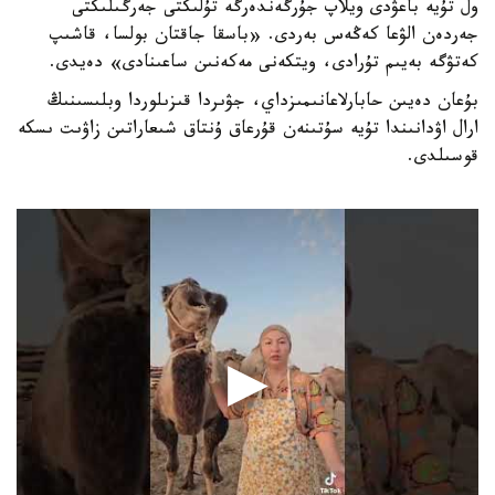
ول تۇيە باعۋدى ويلاپ جۇرگەندەرگە تۇلىكتى جەرگىلىكتى
جەردەن الۋعا كەڭەس بەردى. «باسقا جاقتان بولسا، قاشىپ
كەتۋگە بەيىم تۇرادى، ويتكەنى مەكەنىن ساعىنادى» دەيدى.
بۇعان دەيىن حابارلاعانىمىزداي، جۋىردا قىزىلوردا وبلىسىنىڭ
ارال اۋدانىندا تۇيە سۇتىنەن قۇرعاق ۇنتاق شىعاراتىن زاۋىت ىسكە
قوسىلدى.