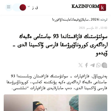
KAZINFORM
ق ز
ترەند:
2026-سايلاۋ
وقيعا
تاعايىنداۋ
اقوردا
13:02, 23 ماۋسىم 2021
سولتۇستىك قازاقستاندا 93 جاستاعى ەڭبەك
ارداگەرى كوروناۆيرۋسقا قارسى ۆاكسينا الدى -
ۆيدەو
پەتروپاۆل. قازاقپارات - سولتۇستىك قازاقستان وبلىسىندا 93
جاستاعى ەڭبەك ارداگەرى ەكپە پۋنكتىنە كەلىپ، كوروناۆيرۋسقا
قارسى ۆاكسينا الدى، دەپ حابارلايدى قازاقپارات ءتىلشىسى.