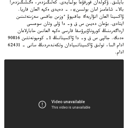
بايلىق. ۋكولدان قورقۋعا بولمايدى. كەلىڭىزدەر، ەگىلىڭىزدەر!
بالا- شاعامىز امان بولسىن»، - دەيدى ەكپە العان قاريا.
ۆاكسينا العان انۋاربەك جاقىپوۆ ءوزىن جاقسى سەزىنەتىنىن
ايتادى. بۇعان دەيىن س ق و- دا ۇلى وتان سوعىسى
ارداگەرىنىڭ كوروناۆيرۋسقا قارسى ەكپە العانىن حابارلاعان
ەدىك. جالپى س ق و- دا ۆاكسينانىڭ 1- كومپونەنتىن 90816
ادام السا، تولىق ۆاكسيناتسيادان وتكەندەردىڭ سانى - 62431
ادام.