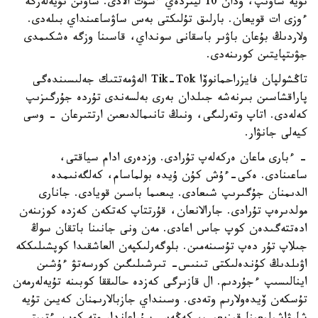
تۇيە ساۋىپ، ودان 10 ليتردەي ءسۇت الادى. ساۋىن تۇيەلەرگە
ءوزى ات قويعان. بارلىق تۇلىكتى بەس ساۋساعىنداي بىلەدى.
ولاردىڭ بۇعان باۋىر باسقانى سونداي، قاسىنا وزگە ەشكىمدى
جۋىتپايتىن كورىنەدى.
تاڭشولپان فايزراحمانوۆا Tik-Tok الەۋمەتتىك جەلىسىندەگى
پاراقشاسىن بىرنەشە جىلدان بەرى بەلسەندى تۇردە جۇرگىزىپ
كەلەدى. اتاپ وتەرلىگى، ونىڭ تانىمالدىعىن ارتتىرعان - وسى
كيەلى جانۋار.
- ءبارى ماعان ەركەلەپ تۇرادى. وزدەرى ادام سياقتى،
ساعىنادى. ەكى-ءۇش كۇن ۇيدە بولماسام، كەلگەنىمدە
الدىمنان جۇگىرىپ شىعادى. يىعىما باسىن قويادى. جانارى
مولدىرەپ تۇرادى. جارالانعان، قۇرتتاپ كەتكەن كەزدە كوزىنەن
ادەتتەگىدەن كوپ جاس اعادى. مەن ونى جانىنا باتقان سوڭ
جىلاپ تۇر دەپ تۇسىنەمىن. بلوگەرلىكپەن العاشقىدا كوپشىلىككە
اۋىلدىڭ كۇندەلىكتى تىنىس- تىرشىلىگىن كورسەتۋ ءۇشىن
اينالىسىپ ءجۇردىم. ال قازىرگى كەزدە حالىققا كوبىنە تۇيەلەرمەن
تۇسكەن ۆيدەولارىم وتەدى. وسىنداي جازبالارىمنان كەيىن تۇيە