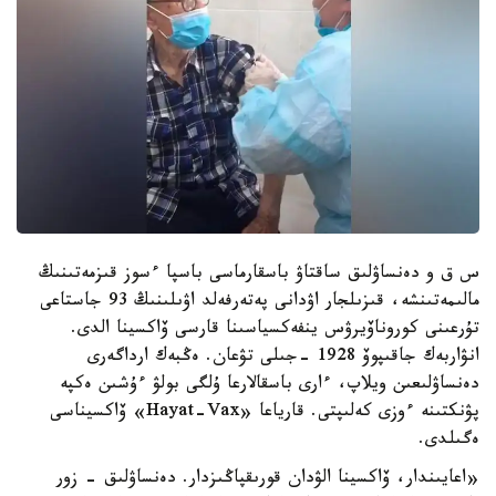
س ق و دەنساۋلىق ساقتاۋ باسقارماسى باسپا ءسوز قىزمەتىنىڭ
مالىمەتىنشە، قىزىلجار اۋدانى پەتەرفەلد اۋىلىنىڭ 93 جاستاعى
تۇرعىنى كوروناۆيرۋس ينفەكسياسىنا قارسى ۆاكسينا الدى.
انۋاربەك جاقىپوۆ 1928 -جىلى تۋعان. ەڭبەك ارداگەرى
دەنساۋلىعىن ويلاپ، ءارى باسقالارعا ۇلگى بولۋ ءۇشىن ەكپە
پۋنكتىنە ءوزى كەلىپتى. قارياعا «Hayat-Vax» ۆاكسيناسى
ەگىلدى.
«اعايىندار، ۆاكسينا الۋدان قورىقپاڭىزدار. دەنساۋلىق - زور