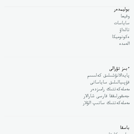
بوليمدەر
وقيعا
ساياسات
تالداۋ
ەكونوميكا
الەمدە
ءبىز تۋرالى
پايدالانۋشىلىق كەلىسىم
قۇپىيالىلىق ساياساتى
مەملەكەتتىك رامىزدەر
جەمقورلىققا قارسى شارالار
مەملەكەتتىك ساتىپ الۋلار
باسقا