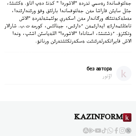
جةلتوقساندئ رةسمي تذردة "الاشوردا " كذنئ دةپ اتاؤ. ةكئنشئ،
جئل سايئن قاراشا مةن جةلتوقساندا بارلئق وقؤ ورئندارئندا،
مةملةكةتتئك ورگاندار مةن اسكةري بولئمشةلةردة "الاش
تاعئلئمدارئ» ايدارئمةن ءدارئس، جينالئس، كورمة ت.ب. شارالار
وتكئزؤ. ءذشئنشئ، استانادا "الاشوردا" اللةياسئن اشئپ، وندا
الاش قايراتكةرلةرئنئث ةسكةرتكئشتةرئن ورناتؤ.
без автора
اۆتور
KAZINFORM