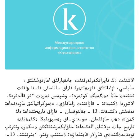
الاشتئث ذلئ قايراتكةرلةرئنئث جانقيارلئق اعارتؤشئلئق،
ساياسي، ازاماتتئق قئزمةتتةرئ قازاق ساناسئن قئسقا ؤاقئت
ئشئندة جاثا دةثگةيگة كوتةردئ، وشپةس تةرةث ءئز قالدئردئ.
الاشوردا ذكئمةتئ - قازاقتئث زاماناؤي، دةموكراتيالئق مازمذنداعئ
تذثعئش ذكئمةتئ. 13 -جةلتوقسان - قازاق تاريحئنداعئ ذلئ
كذن» دةپ جازئلعان. سونداي-اق رةسپؤبليكا ذكئمةتئنة
تاريح جانة بولاشاق الدئنداعئ جاؤاپكةرشئلئگئن ةسكةرة وتئرئپ
تومةندةگئدةي شارالار قابئلداؤدئ ذسئنئپ وتئر. ءبئرئنشئ، 13-