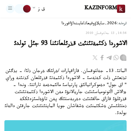
KAZINFORM
ق ز
ترەند:
2026-سايلاۋ
وقيعا
تاعايىنداۋ
اقوردا
14:54, 13 جەلتوقسان 2010
الاشوردا ذكئمةتئنئث قذرئلعانئنا 93 جئل تولدئ
الماتئ. 13- جةلتوقسان. قازاقپارات /ةرلئك ةرجان ذلئ/ - بذگئن
تذثعئش ذلت كةثةسئ - الاشوردا ذكئمةتئ قذرئلعان كذنئنة وراي
" اق جول" دةموكراتيالئق پارتياسئ مالئمدةمة تاراتتئ. وندا -
«الاش اأتونومياسئنئث جاريالانؤئ مةن الاشوردا ذكئمةتئنئث
قذرئلؤئ قازاق حالقئنئث دةربةستئك پةن تاؤةلسئزدئككة
ذمتئلئسئن ةشكئمنئث ةشقاشان جويا المايتئنئنئث جارقئن دالةلئ
بولدئ.