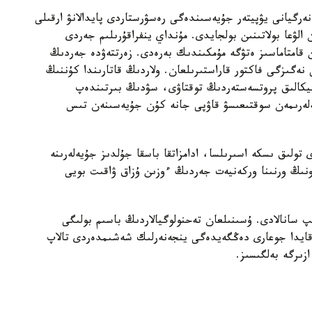
 ەنەرگيانى يۋپيتەر جۇيەسىندەگى رەسۋرستاردى پايدالانۋ ارقىلى
الۋعا بولاتىنىن بولجايدى. مۇنداي ينفراقۇرىلىم جەردى
 قامتاماسىز ەتۋگە مۇمكىندىك بەرەدى. زەرتتەۋدە جەردىڭ
نەگىزگى فاكتور قاراستىرىلعان. ولاردىڭ قاتارىندا كۇننىڭ
نيكالىق پروتسەستەردىڭ توقتاۋى، سۋدىڭ بىرتىندەپ
لەرىمەن سوقتىعىسۋ قاۋپى جانە كۇن جۇيەسىنەن تىس
تولىق ىسكە اسىرىلسا، ادامزاتقا باسقا جۇلدىز جۇيەلەرىنە
نىڭ ورنىنا وركەنيەت جەردىڭ ءوزىن ۇزاق ۋاقىت بويى
ىپ سانالادى. ۇسىنىلعان تەحنولوگيالاردىڭ باسىم بولىگى
ەقايدا جوعارى دەڭگەيدەگى ينجەنەرلىك شەشىمدەردى تالاپ
زىرگە بەلگىسىز.