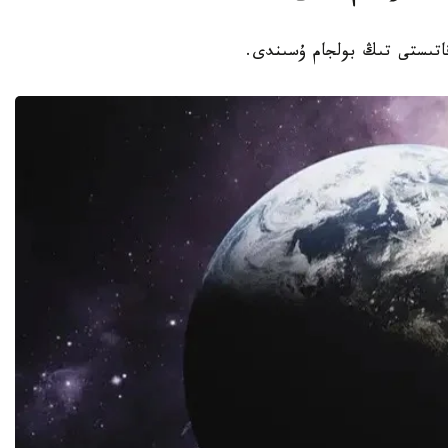
 قاتىستى تىڭ بولجام ۇسىندى.