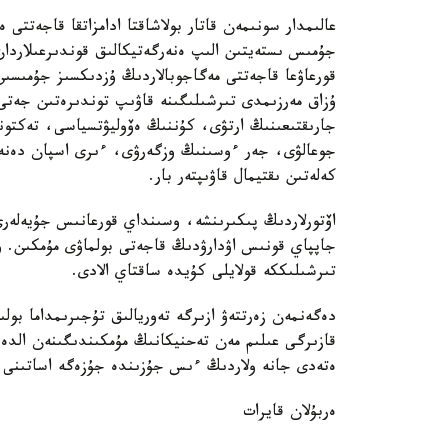
عالىمدار سونىمەن قاتار بولاشاقتا ادامزاتقا قاجەتتى
جۇمىس ىستەيتىن الىپ ەنەرگەتيكالىق قوندىرعىلاردان 
قورعاۋعا قاجەتتى مەگاجوبالاردىڭ ۇزدىكسىز جۇمىسىن
ۇزاق مەرزىمدى تىرشىلىگىنە قاۋىپ توندىرەتىن جەتى 
جارىقتىعىنىڭ ارتۋى، كۇننىڭ ەۆوليۋتسياسى، تەكتو
جوعالۋى، جەر ءوسىنىڭ وزگەرۋى، ءىرى اسپان دەنە
كەلەتىن ىقتيمال قاۋىپتەر بار.
اۆتورلاردىڭ پىكىرىنشە، وسىنداي قورعانىس جۇيەلەرى 
جاپپاي قونىس اۋدارۋدىڭ قاجەتى بولماۋى مۇمكىن. و
تىرشىلىككە قولايلى كۇيدە ساقتاي الادى.
دەگەنمەن زەرتتەۋ ازىرگە تەوريالىق تۇجىرىمداما بول
قازىرگى عىلىم مەن تەحنيكانىڭ مۇمكىندىگىنەن الد
ەتەدى جانە ولاردىڭ ءىس جۇزىندە جۇزەگە اساتىنى ا
ەربۇلان قايرات