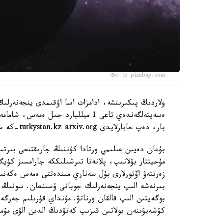
Фото: pixabay.com
ولاردىڭ پىكىرىنشە، ادامزات اسا اۋقىمدى ينجەنەرلىك
بار، دەپ حابارلايدى turkystan.kz arxiv.org-كە سىلتەمە جاساپ.
بۇعان دەيىن عىلىمي ورتادا كۇننىڭ جارىقتىعى بىرت
مۇحيتتار بۋلانىپ، پلانەتا تىرشىلىككە جارامسىز كۇ
زەرتتەۋ اۆتورلارى بۇل سەناري مىندەتتى ەمەس ەكەنىن 
بىرنەشە الىپ ينجەنەرلىك جوبانى ۇسىنعان. سونىڭ ء
بوگەيتىن الىپ قالقان ورناتۋ. مۇنداي قۇرىلىم جەرگ
كۇشەيۋىنەن بولاتىن قىزىپ كەتۋدىڭ الدىن الۋى مۇم