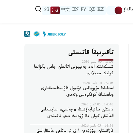
الداۋ
KZ
QZ
РУ
EN
中文
ق ز
ЎЗ
تاقىرىپقا قاتىستى
11:55, 06 تامىز 2026
شىمكەنتتە الەم چەمپيونى اتانعان جاس بالۋانعا
كولىك سىيلادى
22:05, 05 تامىز 2026
استانادا ەۋروپالىق فۋتبول قاۋىمداستىقتارى
وداعىنىڭ كونگرەسى وتەدى
14:40, 05 تامىز 2026
داستان ساتپايەۆتىڭ «چەلسي» ساپىنداعى
العاشقى گولى ەڭ ۇزدىك دەپ تانىلدى
14:24, 05 تامىز 2026
قازاقستان جۇزۋدەن ا ق ش-تاعى حالىقارالىق