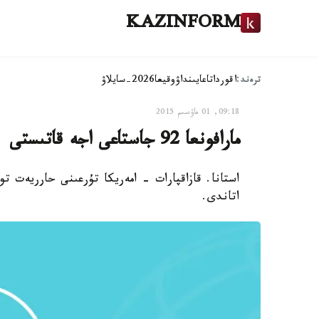
KAZINFORM
ترەند:
اقوردا
تاعايىنداۋ
وقيعا
2026-سايلاۋ
09:18, 01 ماۋسىم 2015
مارافونعا 92 جاستاعى اجە قاتىستى
استانا. قازاقپارات - امەريكا تۇرعىنى حارريەت 
اتاندى.