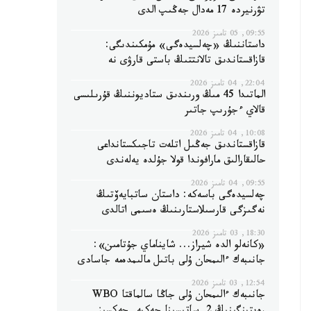
تۋرنيردە 17 مەدال جەڭىپ الدى
09:55, 05 تامىز 2026
داستاننىڭ «چەلسيدەگى» مۇمكىندىگى:
قازاقستاندىق تالانتتىڭ باستى قارۋى نە
22:04, 04 تامىز 2026
الماتىدا 45 مىڭ ورىندىق ستاديوننىڭ قۇرىلىسى
قالاي ءجۇرىپ جاتىر
10:08, 04 تامىز 2026
قازاقستاندىق جەڭىل اتلەت تاجىكستانداعى
حالىقارالىق مارافوندا قولا جۇلدە يەلەندى
09:55, 04 تامىز 2026
چەلسيدەگى باسەكە: داستان ساتبايەۆتىڭ
نەگىزگى قارسىلاستارىنىڭ ەسىمى اتالدى
18:30, 03 تامىز 2026
«كانەلو الدە شيراز... شايناماي جۇتامىن»:
جانىبەك ءالىمحان ۇلى باتىل مالىمدەمە جاسادى
12:54, 03 تامىز 2026
جانىبەك ءالىمحان ۇلى جاڭا سالماقتا WBO