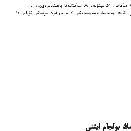
«تومپسون 42 شاقىرىم جانە 195 مەتر قاشىقتىقتى 7 ساعات، 24 مينۋت، 36 سەكۋندتا باعىندىردى»، -
دەلىنگەن تەلەارنانىڭ حابارلاماسىندا. سونداي-اق بۇل قارت ايەلدىڭ ەسەبىندەگى 16- مارافون بولعانى تۋرالى دا
ىڭ بولجام ايتتى