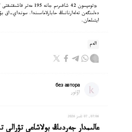
ايتىلعان.
الەم
без автора
اۆتور
07:06, 07 تامىز 2026
عالىمدار جەردىڭ بولاشاعى تۋرالى ت