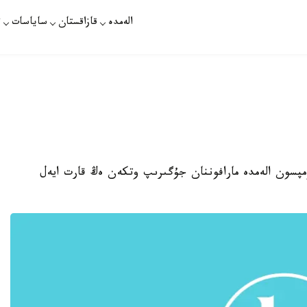
الەمدە
قازاقستان
ساياسات
ت
تومپسون الەمدە مارافوننان جۇگىرىپ وتكەن ەڭ قارت ايەل