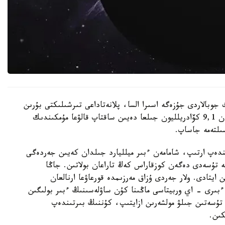
 جوبالاردى جۇزەگە اسىرا السا، پلانەتاداعى تىرشىلىكتى بۇرىن
ەسەپتەلگەندەي تاعى 1 ميلليارد جىل ەمەس، شامامەن 9,1 كۆادريلليون جىلعا دەيىن ساقتاپ قالۋعا مۇمكىندىك
ىندەپ ارتىپ، شامامەن ءبىر ميلليارد جىلدان كەيىن جەردەگى
يگە تۇسەدى دەگەن كوزقاراس كەڭ تاراعان بولاتىن. جاڭا
ايتادى. ولار جەردى ۇزاق مەرزىمدە قورعاۋعا ارنالعان
بىرى - اي وربيتاسى ماڭىنا كۇن ساۋلەسىنىڭ ءبىر بولىگىن
ە تۇسەتىن جىلۋ مولشەرىن ازايتىپ، كۇننىڭ بىرتىندەپ
كىن.