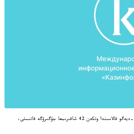
92 جاسىندا ول جەكسەنبى كۇنى كاليفورنيانىڭ سان-ديەگو قالاسىندا وتكەن 42 شاقىرىمعا جۇگىرۋگە قاتىستى،