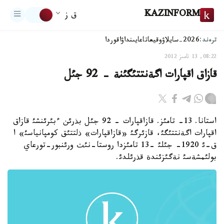
KAZINFORM
ق ز
ترەند:
2026-سايلاۋ
وقيعا
تاعايىنداۋ
اقوردا
08:22, 13 تامىز 2012
قازاق اقپارات اگةنتتئگئنة - 92 جئل
استانا. 13- تامئز. قازاقپارات - 92 جئل بذرئن ءبئرئنشئ قازاق
اقپارات اگةنتتئگئ، قازئرگئ «قازاقپارات» ذلتتئق كومپانياسئ» ا
ق-ئ 1920- جئلئ -13 تامئزدا روستا-نئث ورئنبور-تورعاي
بولئمشةسئ نةگئزئندة قذرئلدئ.