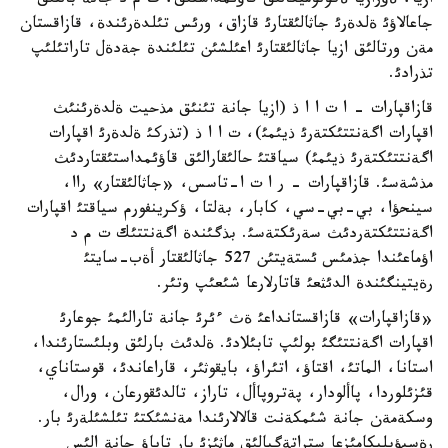
ازيا، ةؤرازيا ةكونوميكالئق قاؤئمداستئق، ت م د جانة بالتئق
جاعالاؤئ ةلدةرئ جاثالئقتارئ قازاق، ورئس تئلدةرئندة، قازاقستان
مةن ورتالئق ازيا جاثالئقتارئ اعئلشئن تئلئندة جةدةل تاراتئلئپ
تذرادئ.
قازاقپارات - ا ت ا ا ذ (ازيا جانة تئنئق مذحيت ةلدةرئنئث
اقپارات اگةنتتئكتةرئ ذيئمئ)، ت ا ا ذ (تذركئ ةلدةرئ اقپارات
اگةنتتئكتةرئ ذيئمئ) سياقتئ حالئقارالئق قاؤئمداستئقتاردئث
مذشةسئ. قازاقپارات - ر ا ت ا-تاسس، «جاثالئقتار» راا،
سينحؤا، بي-بي-سي، كابار، بةلتا، ؤكرينفورم سياقتئ اقپارات
اگةنتتئكتةردئث سةرئكتةسئ. بذگئندة اگةنتتئك ت م د
اؤماعئندا جذمئس ئستةيتئن 527 جاثالئقتار أةب-سايتئ
رةيتينگئندة الدئثعئ قاتارلارعا شئعئپ وتئر.
«قازاقپارات» قازاقستانداعئ ةث ءئرئ جانة تارالئمئ جوعارئ
اقپارات اگةنتتئگئ بولئپ تابئلادئ. ةلدئث بارلئق وبلئستارئندا،
استانا، الماتئ، اقتاؤ، اتئراؤ، بايقوثئر، قاراعاندئ، قوستاناي،
قئزئلوردا، پاألودار، پةتروپاأل، تاراز، تالدئقورعان، ورال،
وسكةمةن جانة شئمكةنت قالالارئندا مةنشئكتئ تئلشئلةرئ بار.
رةسپؤبليكامئزعا ستراتةگيالئق ماثئزئ بار تاياؤ جانة الئس