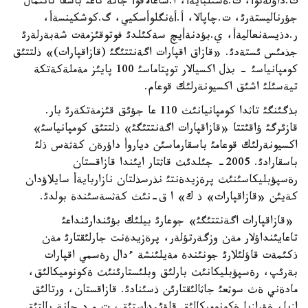
ت.داؤلةتوأ، ت.ةسئلبايةأ، ا.شاعالاقوأ جانة تاعئ باسقا تانئمال
جؤرناليستةرئ، ت.چاپالا، أ.أةنگلوأسكيي، گ.كوشكينسةأ،
ر.دذيسةنعاليةأ، ي.بؤدنةأيچ سةكئلدئ فوتوقئزمةت شةبةرلةرئ
جذمئس ئستةدئ. «قازاق اقپارات اگةنتتئگئ (قازاقپارات)» ذلتتئق
كومپانياسئ - بذل اكسيالار توپتاماسئ 100 پايئز مةملةكةتكة
تيةسئلئ اشئق اكسيونةرلئك قوعام.
بذگئنگئ تاثدا كومپانيانئث 110 عا جؤئق قئزمةتكةرئ بار.
قازئرگئ ؤاقئتتا «قازاقپارات اگةنتتئگئ» ذلتتئق كومپانياسئ»
اكسيونةرلئك قوعامئ باسقارماسئن دياروأ داؤرةن كةثةس ذلئ
باسقارادئ. 2005- جئلدئث قاثتار ايئندا قازاقستان
رةسپؤبليكاسئنئث پرةزيدةنتئ نذرسذلتان نازاربايةأ سايلاؤدان
كةيئن «قازاقپارات» ذ ك» ا ق-نئث كةثسةسئندة بولدئ.
«قازاقپارات اگةنتتئگئ» جوعارئ بيلئك بؤئندارئنداعئ
تاعايئنداؤلار مةن وزگةرتؤلةر، پرةزيدةنت جارلئقتارئ مةن
ذكئمةت قاؤلئلارئ جونئندة مةيلئنشة ءدال رةسمي اقپارات
بةرئپ، رةسپؤبليكانئث بارلئق وبلئستارئنئث ةكونوميكالئق،
مادةني ةث سوثعئ جاثالئقتارئن ذسئنادئ. قازاقستان، ورتالئق