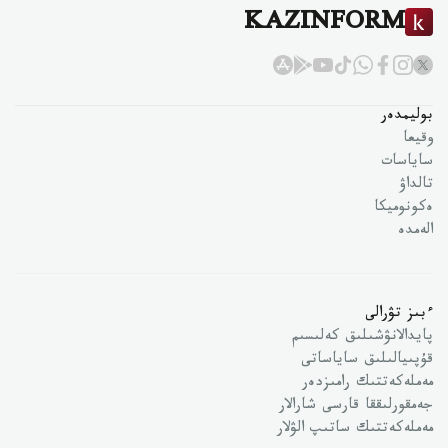
KAZINFORM
بوليمدەر
وقيعا
ساياسات
تالداۋ
ەكونوميكا
الەمدە
ءبىز تۋرالى
پايدالانۋشىلىق كەلىسىم
قۇپىيالىلىق ساياساتى
مەملەكەتتىك رامىزدەر
جەمقورلىققا قارسى شارالار
مەملەكەتتىك ساتىپ الۋلار