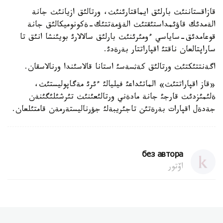
قازاقستاننئث بارلئق ايماقتارئنئث، ورتالئق ازيانئث جانة
الةمدئك قاؤئمداستئقتئث الةؤمةتتئك-ةكونوميكالئق جانة
قوعامدئق-ساياسي ءومئرئنئث بارلئق سالالارئ بويئنشا انئق تا
ساراپتالعان ناقتئ اقپاراتتار بةرةدئ.
اگةنتتئكتئث ورتالئق كةثسةسئ استانا قالاسئندا ورنالاسقان.
«قاز اقپاراتتئث» الماتئداعئ فيليالئ ءئرئ مةگاپوليستئث،
ةلئمئزدئث قارجئ جانة مادةني ورتالئعئنئث تئرشئلئگئنةن
جةدةل اقپارات بةرةتئن تاجئريبةلئ جؤرناليستةرمةن قامتئلعان.
без автора
اۆتور