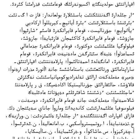
اقپاراتتئق حولدينگئ» اكسيونةرلئك قوعامئنئث قذرامئنا كئردئ.
ءار جئلدارئ اگةنتتئكتئث باسشئلارئ بولعاندار: قاز ت ا گ-تئث
ءبئرئنشئ باسشئلارئنئث ءبئرئ أياتيچ-كيريللوأ اركاديي
ءيأانوأيچ؛ جؤرناليست، قوعام قايراتكةرئ قاسئم ءشارئپوأ؛
جازؤشئ، قوعام قايراتكةرئ كاكئمجان قازئبايةأ؛ جازؤشئ،
فيلولوگيا عئلئمئنئث دوكتورئ، قوعام قايراتكةرئ جذماعالي
ئسماعذلوأ؛ ةثبةك سئثئرگةن مادةنيةت قايراتكةرئ، قوعام
قايراتكةرئ، امانگةلدئ احمةتالئموأ؛ پارلامةنتتئث اقپاراتتئق-
ساراپتامالئق ورتالئعئنئث باستاماشئسئ جانة اأتورئ مذرات ارةنوأ؛
«مير» مةملةكةت ارالئق تةلةراديوكومپانياسئنئث نةگئزئن
قالاؤشئ، حالئقارالئق جؤرناليستيكا اكادةميگئ، ق ر پارلامةنتئ
ءماجئلئسئنئث ءذشئنشئ شاقئرئلئم دةپؤتاتئ عادئلبةك
شالاحمةتوأ؛ مةملةكةت جانة قوعام قايراتكةرئ، دوسةنت،
فيلوسوفيا عئلئمدارئنئث كانديداتئ وماروأ جاناي سةيئتجان ذلئ.
قازاق اقپارات اگةنتتئگئندة ءار جئلدارئ ةلئمئزدئث: ن.ورازبةك،
ج.تذمةنبايةأ، ا.روتميستروأسكيي، ب.امانعاليةأ، ن.ئدئرئسوأ،
أ.چةركيزوأ، س.ماشاكوأ، و.ةركئمبايةأ، ن.ساأيسكايا،