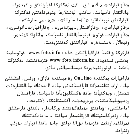
«قازاقپارات» ذ ك» ا ق-نئث نةگئزگئ اقپاراتتئق ونئمدةرئ،
جاثالئقتار تاسپاسئ، ساتئپ الؤشئلارعا جئبةرئلةتئن نةگئزگئ
اقپاراتتئق توپتامالار: «تاثعئ جارشئ»، «رةسمي جارشئ»،
«قازاقپارات»، «قازاقستان-بيزنةس»، «قازاقپارات-انونس»،
«قازاقپارات-فوتو» فوتوجاثالئقتار تاسپاسئ، «اتاؤلئ كذندةر.
وقيعالار، ةسئمدةر» اقپاراتتئق كذنتئزبةسئ.
قازئرگئ ؤاقئتتا قازاقپاراتتئث www.foto.inform.kz فوتوسايتئ
جذمئس ئستةيدئ. www.foto.inform.kz قئزمةتئنئث نةگئزگئ
باعئتئ - فوتوونئمدةردئ ديستانسيالئق ساتؤ.
قازاقپارات بذگئندة On-line رةجيمئندة قازاق، ورئس، اعئلشئن
جانة اراب تئلئندةگئ قازاقستاندئق جانة الةمدئك جاثالئقتاردئث
شذعئل، وبةكتيأتئ جانة ةكسكليؤزيأتئ تاسپاسئ. قازاقستان
رةسپؤبليكاسئنئث پرةزيدةنت اكئمشئلئگئ، ذكئمةت،
ءماجئلئس، اؤماقتئق مةملةكةتتئك ورگاندار، ذلتتئق قارجئلئق
جانة ونةركاسئپتئك قذرئلئمدار سياقتئ - مةملةكةتتئك
قذرئلئمداردئث قئزمةتئ تؤرالئ تولئق جانة ناقتئ اقپارات بةرئپ
وتئرادئ.