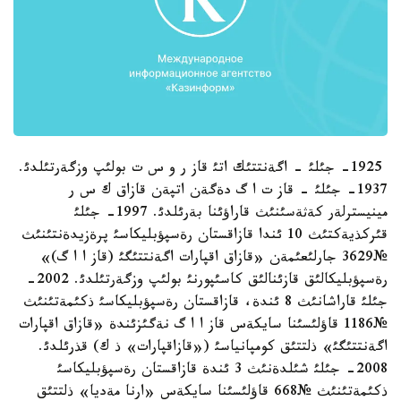
1925- جئلئ - اگةنتتئك اتئ قاز ر و س ت بولئپ وزگةرتئلدئ.
1937- جئلئ - قاز ت ا گ دةگةن اتپةن قازاق ك س ر
مينيسترلةر كةثةسئنئث قاراؤئنا بةرئلدئ. 1997- جئلئ
قئركذيةكتئث 10 ئندا قازاقستان رةسپؤبليكاسئ پرةزيدةنتئنئث
№3629 جارلئعئمةن «قازاق اقپارات اگةنتتئگئ (قاز ا ا گ)»
رةسپؤبليكالئق قازئنالئق كاسئپورنئ بولئپ وزگةرتئلدئ. 2002-
جئلئ قاراشانئث 8 ئندة، قازاقستان رةسپؤبليكاسئ ذكئمةتئنئث
№1186 قاؤلئسئنا سايكةس قاز ا ا گ نةگئزئندة «قازاق اقپارات
اگةنتتئگئ» ذلتتئق كومپانياسئ («قازاقپارات» ذ ك) قذرئلدئ.
2008- جئلئ شئلدةنئث 3 ئندة قازاقستان رةسپؤبليكاسئ
ذكئمةتئنئث №668 قاؤلئسئنا سايكةس «ارنا مةديا» ذلتتئق