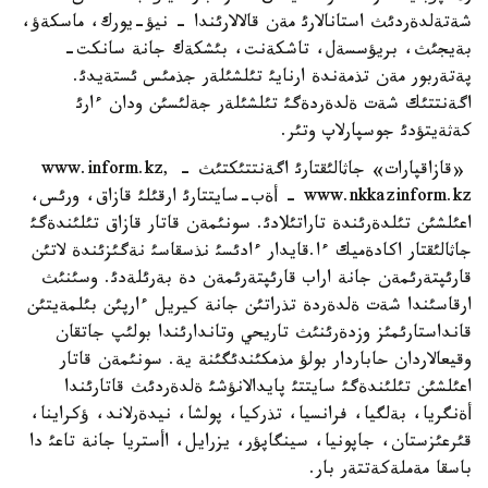
شةتةلدةردئث استانالارئ مةن قالالارئندا - نيؤ-يورك، ماسكةؤ،
بةيجئث، بريؤسسةل، تاشكةنت، بئشكةك جانة سانكت-
پةتةربور مةن تذمةندة ارنايئ تئلشئلةر جذمئس ئستةيدئ.
اگةنتتئك شةت ةلدةردةگئ تئلشئلةر جةلئسئن ودان ءارئ
كةثةيتؤدئ جوسپارلاپ وتئر.
«قازاقپارات» جاثالئقتارئ اگةنتتئكتئث - www.inform.kz,
www.nkkazinform.kz - أةب-سايتتارئ ارقئلئ قازاق، ورئس،
اعئلشئن تئلدةرئندة تاراتئلادئ. سونئمةن قاتار قازاق تئلئندةگئ
جاثالئقتار اكادةميك ءا.قايدار ءادئسئ نذسقاسئ نةگئزئندة لاتئن
قارئپتةرئمةن جانة اراب قارئپتةرئمةن دة بةرئلةدئ. وسئنئث
ارقاسئندا شةت ةلدةردة تذراتئن جانة كيريل ءارپئن بئلمةيتئن
قانداستارئمئز وزدةرئنئث تاريحي وتاندارئندا بولئپ جاتقان
وقيعالاردان حاباردار بولؤ مذمكئندئگئنة ية. سونئمةن قاتار
اعئلشئن تئلئندةگئ سايتتئ پايدالانؤشئ ةلدةردئث قاتارئندا
أةنگريا، بةلگيا، فرانسيا، تذركيا، پولشا، نيدةرلاند، ؤكراينا،
قئرعئزستان، جاپونيا، سينگاپؤر، يزرايل، اأستريا جانة تاعئ دا
باسقا مةملةكةتتةر بار.