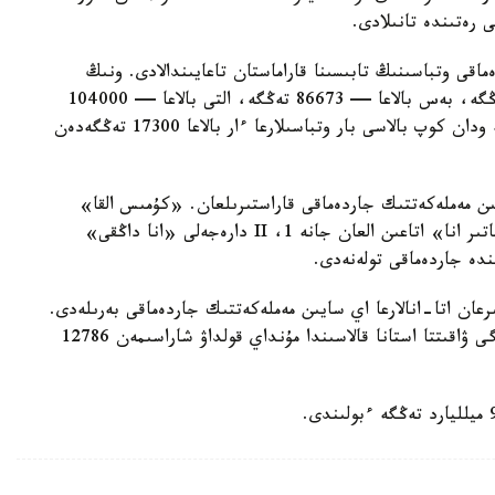
ى رەتىندە تانىلادى.
ماقى وتباسىنىڭ تابىسىنا قاراماستان تاعايىندالادى. ونىڭ
مولشەرى ءتورت بالاسى بار وتباسىلارعا — 69330 تەڭگە، بەس بالاعا — 86673 تەڭگە، التى بالاعا — 104000
تەڭگە، جەتى بالاعا — 121360 تەڭگە. سەگىز جانە ودان كوپ بالاسى بار وتباسىلارعا ءار بالاعا 17300 تەڭگەدەن
سايىن مەملەكەتتىك جاردەماقى قاراستىرىلعان. «كۇمىس القا»
يەگەرلەرىنە — 27680 تەڭگە، ال «التىن القا»، «باتىر انا» اتاعىن العان جانە 1، II دارەجەلى «انا داڭقى»
رعان اتا-انالارعا اي سايىن مەملەكەتتىك جاردەماقى بەرىلەدى.
بيىل ونىڭ مولشەرى 81871 تەڭگەنى قۇرايدى. قازىرگى ۋاقىتتا استانا قالاسىندا مۇنداي قولداۋ شاراسىمەن 12786