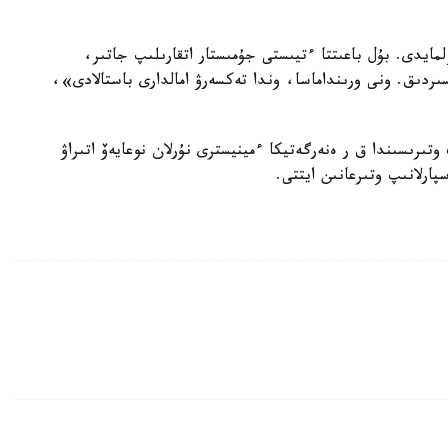
مەن بەنزين باعاسى 200 تەڭگە (اي-92) بولمايدى. بۇل باعىتتا ءتيىستى جۇمىستار اتقارىلىپ جاتىر،
پسىردىق. ونى ورىنداماسا، وندا تەكسەرۋ امالدارى باستالادى»،
 12 - ساۋىردە ۇكىمەت وتىرىسىندا ق ر ەنەرگەتيكا ءمينيسترى نۇرلان نوعايەۆ اتىراۋ