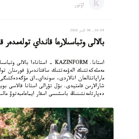
اۆتور
16:44, 06 تامىز 2026
بالالى وتباسىلارعا قانداي تولەمدەر ق
استانا. KAZINFORM - استانادا ب
مەملەكەتتىك الەۋمەتتىك ساقتاندىرۋ قورىنان تول
ماراپاتتالعان انالاردى، سونداي-اق مۇگەدەكتىگى ب
شارالارىن قامتيدى. بۇل تۋرالى استانا قالاسى بويى
دەپارتامەنتىنىڭ باسشىسى اسقار ايماعامبەتوۆ مالى