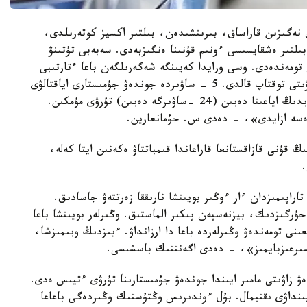
نەگىزىن قاراساق، بىرىنشىدەن، بىلتىر اكسيز كوتەرىلدى،
ىلتىر ەشقايسىسى ءونىم قۇنىنا ەنگىزبەدى. سەبەبى تۇتىنۋ
تومەندەدى. وسى ورايدا كەيىنگە شەگەرىلگەن باعا ءتارتىبى
بيىل قوسىلدى. ەكىنشىدەن، اتىراۋ مۇناي وڭدەۋ زاۋىتى توقتاپ قالدى. 5 - ساۋىردە جوندەۋ جۇمىستارى اياقتالۋى
ءتيىس ەدى، ءبىراق ىسكە قوسىلمادى. ەندى وسى ايدىڭ اياعىنا دەيىن (24 -ساۋىرگە دەيىن) تۇرۋى مۇمكىن.
دە اي-92 ماركالى بەنزيننىڭ قۇنى قازاقستانعا قاراعاندا قىمباتتاۋ ەكەنىن ايتا كەلە،
اراپىمىزدان ءار ءوڭىر بويىنشا نارىققا زەرتتەۋ جاسادىق.
جۇرگىزدىك، بيزنەسپەن پىكىر الماستىق. وڭىرلەر بويىنشا باعا
ىنى تومەندەۋ وڭىرلەردە باعا دا ارزانداۋ. ءبىزدىڭ ويىمىزشا،
 زاۋىتى مامىر ايىندا جوندەۋ جۇمىستارىنا تۇرۋى ءتيىس ەدى.
يىنداۋى ىقتيمال. بۇل ءوندىرىس وڭتۇستىك وڭىردەگى باعاعا