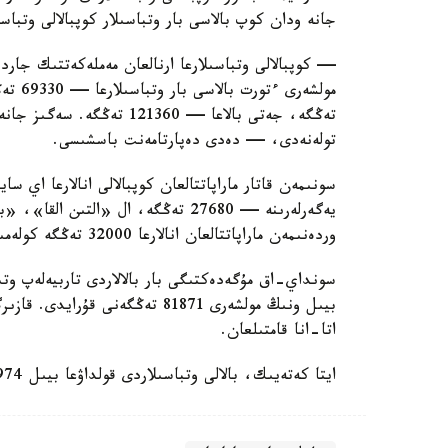
جانە ودان كوپ بالاسى بار وتباسىلار كوپبالالى وتباس
— كوپبالالى وتباسىلارعا ارنالعان مەملەكەتتىك جاردە
تولەنەدى، — دەدى دەپارتامەنت باسشىسى.
سونىمەن قاتار ماراپاتتالعان كوپبالالى انالارعا اي 
وردەنىمەن ماراپاتتالعان انالارعا 32000 تەڭگە كولەمىندە جاردەماقى تولەنەدى.
سونداي-اق مۇگەدەكتىگى بار بالالاردى تاربيەلەپ وتى
اتا-انا قامتىلعان.
ايتا كەتەيىك، بالالى وتباسىلاردى قولداۋعا بيىل 974 ميلليارد تەڭگە ءبولىندى.