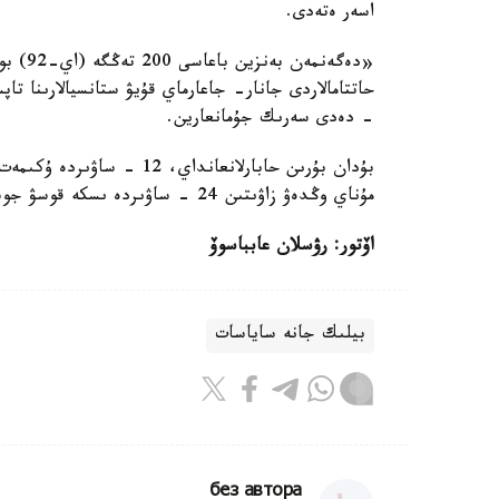
اسەر ەتەدى.
«دەگەن
حاتتامالاردى جانار- جاعارماي قۇيۋ ستانسيالارىنا تا
- دەدى سەرىك جۇمانعارين.
بۇدان بۇرىن حابارلانعانداي،
مۇناي وڭدەۋ زاۋىتىن 24 - ساۋىردە ىسكە قوسۋ جوسپارلانىپ وتىرعانىن ايتتى.
اۆتور: رۋسلان عابباسوۆ
بيلىك جانە ساياسات
без автора