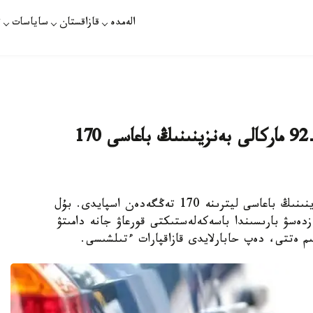
الەمدە
قازاقستان
ساياسات
ت
سەرىك جۇمانعارين: قازاقستاندا اي-92 ماركالى بەنزينىنىڭ باعاسى 170
نۇر- سۇلتان. قازاقپارات - اي-92 ماركالى بەنزينىنىڭ باعاسى ليترىنە 170 تەڭگەدەن اسپايدى. بۇل
زدەسۋ بارىسىندا باسەكەلەستىكتى قورعاۋ جانە دامىتۋ
م ەتتى، دەپ حابارلايدى قازاقپارات ءتىلشىسى.