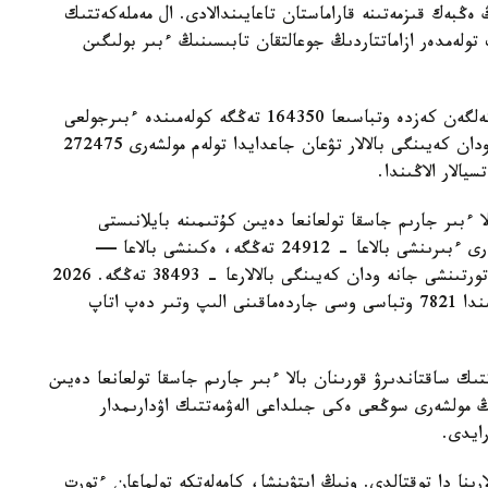
 ەڭبەك قىزمەتىنە قاراماستان تاعايىندالادى. ال مەملەكەتتىك
 تولەمدەر ازاماتتاردىڭ جوعالتقان تابىسىنىڭ ءبىر بولىگىن
- ءبىرىنشى، ەكىنشى جانە ءۇشىنشى بالا دۇنيەگە كەلگەن كەزدە وتباسىعا 164350 تەڭگە كولەمىندە ءبىرجولعى
مەملەكەتتىك جاردەماقى تولەنەدى. ءتورتىنشى جانە ودان كەيىنگى بالالار تۋعان جاعدايدا تولەم مولشەرى 272475
الار الاڭىندا.
ا ءبىر جارىم جاسقا تولعانعا دەيىن كۇتىمىنە بايلانىستى
مەملەكەتتىك جاردەماقى بەرىلەدى. بيىل ونىڭ مولشەرى ءبىرىنشى بالاعا - 24912 تەڭگە، ەكىنشى بالاعا —
29454 تەڭگە، ءۇشىنشى بالاعا - 33952 تەڭگە، ءتورتىنشى جانە ودان كەيىنگى بالالارعا - 38493 تەڭگە. 2026
-جىلعى 1- تامىزداعى جاعداي بويىنشا استانا قالاسىندا 7821 وتباسى وسى جاردەماقىنى الىپ وتىر دەپ اتاپ
تىك ساقتاندىرۋ قورىنان بالا ءبىر جارىم جاسقا تولعانعا دەيىن
ىڭ مولشەرى سوڭعى ەكى جىلداعى الەۋمەتتىك اۋدارىمدار
لارىنا دا توقتالدى. ونىڭ ايتۋىنشا، كامەلەتكە تولماعان ءتورت