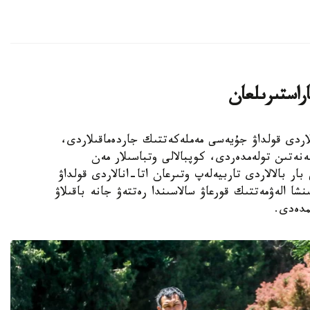
اراستىرىلعان
الالى وتباسىلاردى قولداۋ جۇيەسى مەملەكەتتىك جاردەماقىلاردى،
ەنەتىن تولەمدەردى، كوپبالالى وتباسىلار مەن
ار بالالاردى تاربيەلەپ وتىرعان اتا-انالاردى قولداۋ
نشا الەۋمەتتىك قورعاۋ سالاسىندا رەتتەۋ جانە باقىلاۋ
مدەدى.