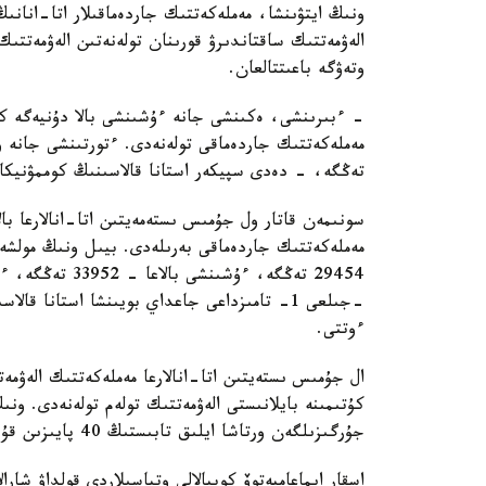
ونىڭ ايتۋىنشا، مەملەكەتتىك جاردەماقىلار اتا-انانىڭ
الەۋمەتتىك ساقتاندىرۋ قورىنان تولەنەتىن الەۋمەتتىك
وتەۋگە باعىتتالعان.
تەڭگە، - دەدى سپيكەر استانا قالاسىنىڭ كوممۋنيكاتسي
سونىمەن قاتار ول جۇمىس ىستەمەيتىن اتا-انالارعا بال
ءوتتى.
ال جۇمىس ىستەيتىن اتا-انالارعا مەملەكەتتىك الەۋمەت
كۇتىمىنە بايلانىستى الەۋمەتتىك تولەم تولەنەدى. ون
جۇرگىزىلگەن ورتاشا ايلىق تابىستىڭ 40 پايىزىن قۇرايدى.
اسقار ايماعامبەتوۆ كوپبالالى وتباسىلاردى قولداۋ شارا