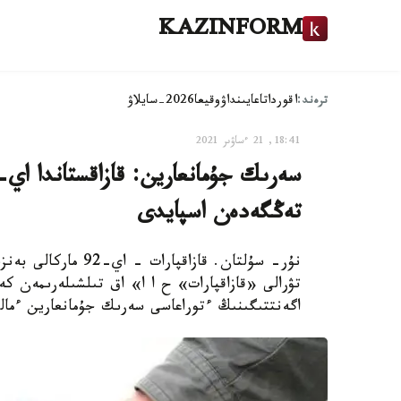
KAZINFORM
ترەند:
اقوردا
تاعايىنداۋ
وقيعا
2026-سايلاۋ
18:41, 21 ءساۋىر 2021
تەڭگەدەن اسپايدى
تۋرالى «قازاقپارات» ح ا ا» اق تىلشىلەرىمەن كە
اگەنتتىگىنىڭ ءتوراعاسى سەرىك جۇمانعارين ءمالى