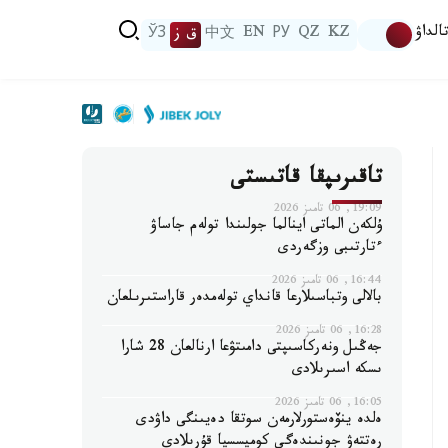
الداۋ
KZ
QZ
РУ
EN
中文
ق ز
ЎЗ
تاقىرىپقا قاتىستى
19:09, 06 تامىز 2026
ۇلكەن الماتى اينالما جولىندا تولەم جاساۋ
ءتارتىبى وزگەردى
16:44, 06 تامىز 2026
بالالى وتباسىلارعا قانداي تولەمدەر قاراستىرىلعان
16:28, 06 تامىز 2026
جەڭىل ونەركاسىپتى دامىتۋعا ارنالعان 28 شارا
ىسكە اسىرىلادى
16:05, 06 تامىز 2026
ەلدە ينۆەستورلارمەن سوتقا دەيىنگى داۋدى
رەتتەۋ جونىندەگى كوميسسيا قۇرىلادى