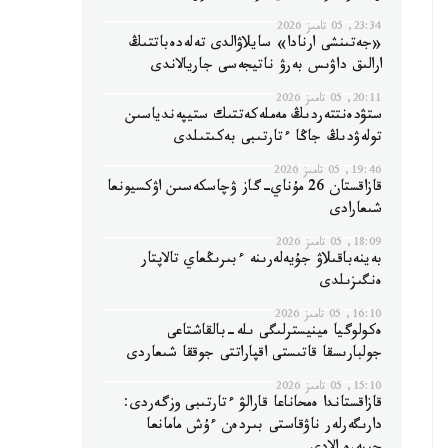
23:34, 05 تامىز 2026
«جەتىنشى ارنادا» سايلاۋالدى تەلەدەباتتىڭ
ارالىق داۋىس بەرۋ ناتيجەسى جاريالاندى
20:11, 05 تامىز 2026
ستۋدەنتتەردىڭ مەملەكەتتىك ستيپەندياسىن
تولەۋدىڭ جاڭا ءتارتىبى بەكىتىلدى
19:46, 05 تامىز 2026
قازاقستان 26 مۇناي-گاز ۋچاسكەسىن اۋكسيونعا
شىعارادى
18:09, 05 تامىز 2026
بەينەباقىلاۋ جۇيەلەرىنە ءبىرىڭعاي تالاپتار
ەنگىزىلدى
16:10, 05 تامىز 2026
ەكولوگيا مينيسترلىگى ىلە-بالقاشتاعى
جولبارىسقا قاتىستى اقپاراتتى جوققا شىعاردى
15:10, 05 تامىز 2026
قازاقستاندا ەمحاناعا قارالۋ ءتارتىبى وزگەردى:
دارىگەرلەر ناۋقاستى بىردەن ءۇش مامانعا