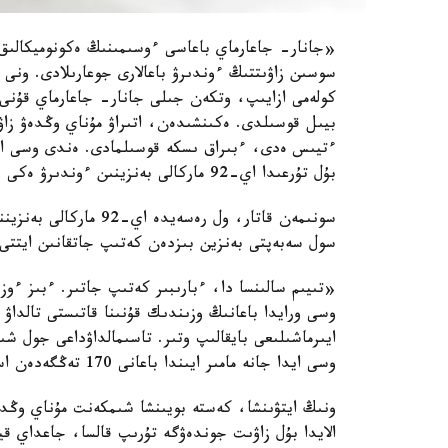
«جانار- جاعارماي باعاسى ءوسىمىنىڭ ەكونوميكالىق 
سوسىن زاۋىتتىڭ ءوندىرۋ باعالارى جوعارىلادى. ونى ب
كولەمى ازايىپ، وتكەن جىلى جانار- جاعارماي قۇنى 
بۇل تۇرعىدا اي-92 ماركالى بەنزينىن ءوندىرۋ ەكى ەسە ازايدى»، - دەدى س. جۇمانعارين.
سونىمەن قاتار، ول رەسەي
سول سەبەپتى بەنزين بىزدەن كەتىپ جاتقانىن ايتتى.
«تىيىم سالىنسا دا، ءبارىبىر كەتىپ جاتىر. ءبىز ءوز ت
وسى ورايدا باعانىڭ وزىندىك قۇنىنا قاتىستى تالداۋ 
ايىرماشىلىعى بايقالىپ وتىر. تاسىمالداۋداعى جول شىع
وسى ايدا جانە مامىر ايىندا باعانى 170 تەڭگەدەن اسىرعىزبايمىز»، - دەدى اگەنتتىك باسشىسى.
ونىڭ ايتۋىنشا، كەستە بويىنشا شىمكەنت مۇناي وڭدەۋ
الايدا بۇل زاۋىت جوندەۋگە تۇرىپ قالسا، جاعداي ق