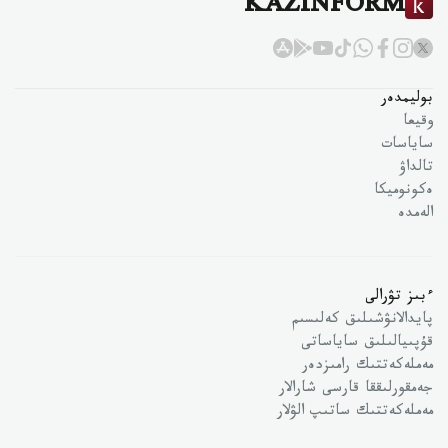
KAZINFORM
بوليمدەر
وقيعا
ساياسات
تالداۋ
ەكونوميكا
الەمدە
ءبىز تۋرالى
پايدالانۋشىلىق كەلىسىم
قۇپىيالىلىق ساياساتى
مەملەكەتتىك رامىزدەر
جەمقورلىققا قارسى شارالار
مەملەكەتتىك ساتىپ الۋلار