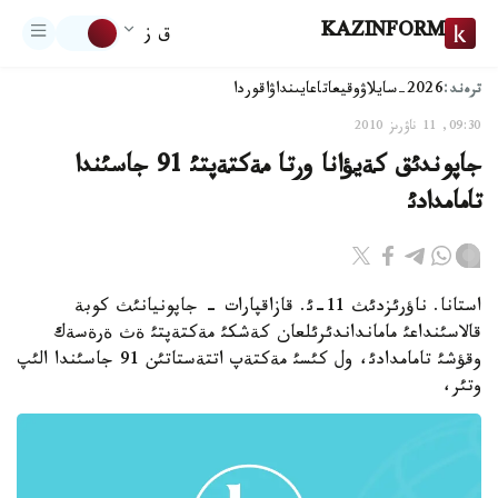
KAZINFORM
ق ز
ترەند:
2026-سايلاۋ
وقيعا
تاعايىنداۋ
اقوردا
09:30, 11 ناۋرىز 2010
جاپوندئق كةيؤانا ورتا مةكتةپتئ 91 جاسئندا
تامامدادئ
استانا. ناؤرئزدئث 11-ئ. قازاقپارات - جاپونيانئث كوبة
قالاسئنداعئ مامانداندئرئلعان كةشكئ مةكتةپتئ ةث ةرةسةك
وقؤشئ تامامدادئ، ول كئسئ مةكتةپ اتتةستاتئن 91 جاسئندا الئپ
وتئر،