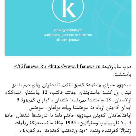
دةپ حابارلايدئ
Lifenews.Ru <http://www.lifenews.ru/>
باسئلئمئ.
سيدزؤة حيراي ةسئمدئ كةيؤانانئث تاعدئرئن وثاي دةپ ايتؤ
قيئن. ول كئسئ جاستايئنان جةتئم قالئپ، 12 جاسئنان ةثبةككة
ارالاسقان. 18 جاسئندا تذرمئسقا شئققان، ءبئراق كذيةؤئ 5
ايدان كةيئن ازياداعئ سوعئستا وپات بولعان. سوعئس
اياقتالعاننان كةيئن سيدزؤة حانئم تاعئ دا تذرمئسقا شئققان جانة
4 بالا تاربيةلةپ وسئرگةن. 1995 جئلئ حانسيندةگئ زذلمات
زئلزالا كةزئندة ونئث ءذيئ ورتةنئپ كةتةدئ. نة كةرةك،