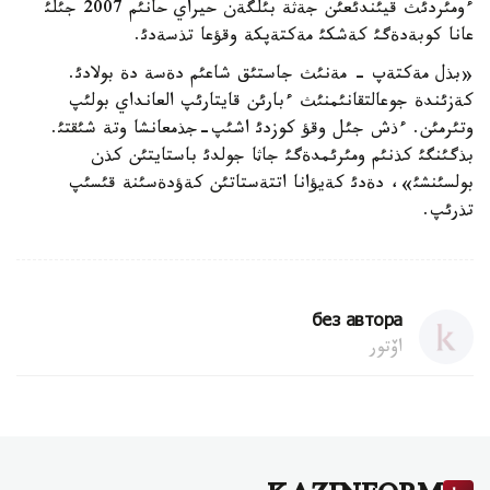
ءومئردئث قيئندئعئن جةثة بئلگةن حيراي حانئم 2007 جئلئ
عانا كوبةدةگئ كةشكئ مةكتةپكة وقؤعا تذسةدئ.
«بذل مةكتةپ - مةنئث جاستئق شاعئم دةسة دة بولادئ.
كةزئندة جوعالتقانئمنئث ءبارئن قايتارئپ العانداي بولئپ
وتئرمئن. ءذش جئل وقؤ كوزدئ اشئپ-جذمعانشا وتة شئقتئ.
بذگئنگئ كذنئم ومئرئمدةگئ جاثا جولدئ باستايتئن كذن
بولسئنشئ»، دةدئ كةيؤانا اتتةستاتئن كةؤدةسئنة قئسئپ
تذرئپ.
без автора
اۆتور