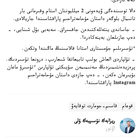
كەڭ تارادى.
دالا توسىندەگى ۆيدەونى 2 ميلليوننان استام وقىرمانى بار
تانىمال بلوگەر داستان مۇحامەتراحىم پاراقشاسىندا جاريالادى.
- جاساندى ينتەللەكتىدەن جاقسىراق. سەبەبى بۇل شىنايى، -
دەپ جازىلعان بەينەكادردا.
ءتۇسىرىلىم جۇمىستارى استانا قالاسىنىڭ ماڭىندا وتكەن.
- تۇلپاردى العاش بولىپ تابيعاتقا شىعارىپ، درونعا تۇسىردىك.
پرەزيدەنتىمىزدىڭ سەنىمىمەن سۇيىكتى تۇلپارىن ءتۇسىرۋ ماعان
بۇيىرعان ەكەن، - دەپ جازدى داستان مۇحامەتراحىم
Instagram پاراقشاسىندا.
قوعام
قاسىم-جومارت توقايەۆ
ريزابەك نۇسىپبەك ۇلى
اۆتور