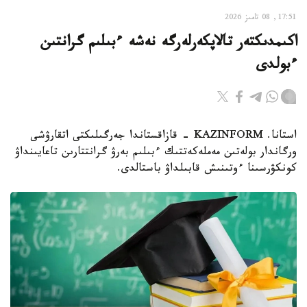
17:51, 08 تامىز 2026
اكىمدىكتەر تالاپكەرلەرگە نەشە ءبىلىم گرانتىن
ءبولدى
استانا. KAZINFORM - قازاقستاندا جەرگىلىكتى اتقارۋشى
ورگاندار بولەتىن مەملەكەتتىك ءبىلىم بەرۋ گرانتتارىن تاعايىنداۋ
كونكۋرسىنا ءوتىنىش قابىلداۋ باستالدى.