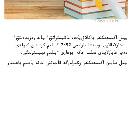
Фото: Gov.kz
بيىل اكىمدىكتەر باكالاۆريات، ماگيستراتۋرا جانە رەزيدەنتۋرا
باعدارلامالارى بويىنشا بارلىعى 2392 ءبىلىم گرانتىن ءبولدى،
دەپ حابارلايدى عىلىم جانە جوعارى ءبىلىم مينيسترلىگى.
جىل سايىن اكىمدىكتەر وڭىرلەرگە قاجەتتى جانە باسىم باعىتتار
بويىنشا مامانداردى ماقساتتى دايارلاۋ ءۇشىن ءبىلىم بەرۋ
گرانتتارىن ۇسىنادى.
- بيىل جەرگىلىكتى اتقارۋشى ورگاندار باكالاۆريات، ماگيستراتۋرا
جانە رەزيدەنتۋرا باعدارلامالارى بويىنشا وقۋعا 2392 ءبىلىم بەرۋ
گرانتىن ءبولدى،-دەلىنگەن مينيسترلىك حابارلاماسىندا.
ەڭ كوپ گرانت استانا قالاسىندا قاراستىرىلعان - 303.
شىمكەنت قالاسىنىڭ اكىمدىگى 285، شىعىس قازاقستان وبلىسى
270 گرانت ءبولدى.