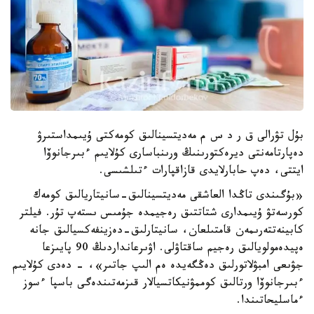
بۇل تۋرالى ق ر د س م مەديتسينالىق كومەكتى ۇيىمداستىرۋ
دەپارتامەنتى ديرەكتورىنىڭ ورىنباسارى كۇلايىم ءبىرجانوۆا
ايتتى، دەپ حابارلايدى قازاقپارات ءتىلشىسى.
«بۇگىندى تاڭدا العاشقى مەديتسينالىق-سانيتاريالىق كومەك
كورسەتۋ ۇيىمدارى شتاتتىق رەجيمدە جۇمىس ىستەپ تۇر. فيلتر
كابينەتتەرىمەن قامتىلعان، سانيتارلىق-دەزينفەكسيالىق جانە
ەپيدەمولويالىق رەجيم ساقتاۋلى. اۋىرعانداردىڭ 90 پايىزعا
جۋىعى امبۋلاتورلىق دەڭگەيدە ەم الىپ جاتىر»، - دەدى كۇلايىم
ءبىرجانوۆا ورتالىق كوممۋنيكاتسيالار قىزمەتىندەگى باسپا ءسوز
ءماسليحاتىندا.