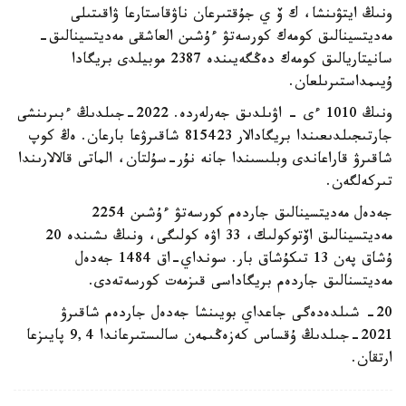
ونىڭ ايتۋىنشا، ك ۆ ي جۇقتىرعان ناۋقاستارعا ۋاقىتىلى
مەديتسينالىق كومەك كورسەتۋ ءۇشىن العاشقى مەديتسينالىق-
سانيتاريالىق كومەك دەڭگەيىندە 2387 موبيلدى بريگادا
ۇيىمداستىرىلعان.
ونىڭ 1010 ءى - اۋىلدىق جەرلەردە. 2022-جىلدىڭ ءبىرىنشى
جارتىجىلدىعىندا بريگادالار 815423 شاقىرۋعا بارعان. ەڭ كوپ
شاقىرۋ قاراعاندى وبلىسىندا جانە نۇر-سۇلتان، الماتى قالالارىندا
تىركەلگەن.
جەدەل مەديتسينالىق جاردەم كورسەتۋ ءۇشىن 2254
مەديتسينالىق اۆتوكولىك، 33 اۋە كولىگى، ونىڭ ىشىندە 20
ۇشاق پەن 13 تىكۇشاق بار. سونداي-اق 1484 جەدەل
مەديتسنالىق جاردەم بريگاداسى قىزمەت كورسەتەدى.
20- شىلدەدەگى جاعداي بويىنشا جەدەل جاردەم شاقىرۋ
2021-جىلدىڭ ۇقساس كەزەڭىمەن سالىستىرعاندا 9,4 پايىزعا
ارتقان.