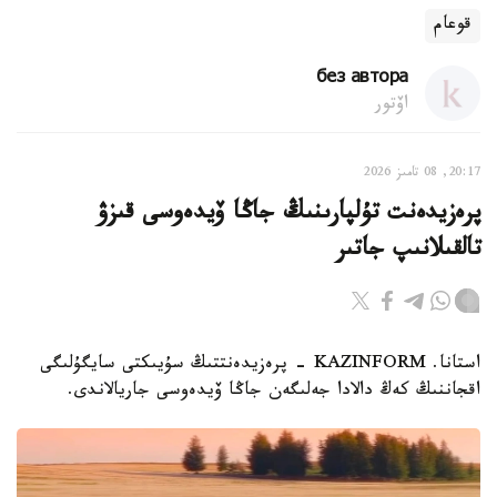
قوعام
без автора
اۆتور
20:17, 08 تامىز 2026
پرەزيدەنت تۇلپارىنىڭ جاڭا ۆيدەوسى قىزۋ
تالقىلانىپ جاتىر
استانا. KAZINFORM - پرەزيدەنتتىڭ سۇيىكتى سايگۇلىگى
اقجاننىڭ كەڭ دالادا جەلىگەن جاڭا ۆيدەوسى جاريالاندى.