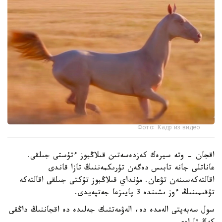
Фото: Кадр из видео
اقجان - وتە سيرەك كەزدەسەتىن قىلاڭبوز ءتۇستى جىلقى.
عاناتلى جانە تابىس دەگەن تۇرىكمەننىڭ تازا قاندى
اقالتەكەسىنەن تۋعان. مۇنداي قىلاڭبوز تۇكتى جىلقى اقالتەكە
تۇقىمىنىڭ ءوز ىشىندە 3 پايىزعا جەتپەيدى.
سول سەبەپتى الەمدە دە، الەۋمەتتىك جەلىدە دە اقجاننىڭ داڭقى