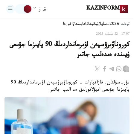
KAZINFORM
ق ز
ترەند:
2026-سايلاۋ
وقيعا
تاعايىنداۋ
اقوردا
17:07, 22 شىلدە 2022
كوروناۆيرۋسپەن اۋىرعانداردىڭ 90 پايىزعا جۋىعى
ۇيىندە ەمدەلىپ جاتىر
نۇر-سۇلتان. قازاقپارات - كوروناۆيرۋسپەن اۋىرعانداردىڭ 90
پايىزعا جۋىعى امبۋلاتورلىق ەم الىپ جاتىر.