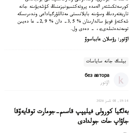
كورسەتكىشتەر الەمدە پروتەكتسيونيزمنىڭ كۇشەيۋىنە جانە
تاريفتەردىڭ وسۋىنە بايلانىستى مەتاللۋرگياداعى وندىرىسكە
شەكتەۋ قويۋ سالدارىنان % 3,5- دان % 2,9- عا دەيىن
تومەندەتىلدى»، - دەدى ول.
اۆتور: رۋسلان عابباسوۆ
بيلىك جانە ساياسات
без автора
اۆتور
19:14, 08 تامىز 2026
بەلگيا كورولى فيليپپ قاسىم-جومارت توقايەۆقا
جاۋاپ حات جولدادى