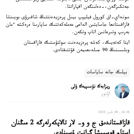
جەتكىزگەن،-دەلىنگەن اقپاراتتا.
سونداي-اق كورول فيليپپ بيىل پرەزيدەنتتىڭ شاقىرۋى بويىنشا
قازاقستانعا جاسايتىن الداعى مەملەكەتتىك ساپارىنا ەرەكشە ءمان
بەرىپ وتىرعانىن اتاپ وتكەن.
ايتا كەتەيىك، كەشە پرەزيدەنت سولتۇستىك قازاقستان
وبلىسىنىڭ 90 جىلدىعىمەن قۇتتىقتادى.
بيلىك جانە ساياسات
ريزابەك نۇسىپبەك ۇلى
اۆتور
16:38, 08 تامىز 2026
قازاقستاندىق ج و و- لار تالاپكەرلەرگە 2 مىڭنان
استام قوسىمشا گرانت ۇسىنادى