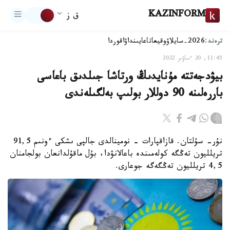
KAZINFORM
ق ز
ترەند:
2026-سايلاۋ
وقيعا
تاعايىنداۋ
اقوردا
11:45, 20 ءساۋىر 2022
بيۋدجەتتە مۇنايدىڭ ورتاشا جىلدىق باعاسى
باررەلىنە 90 دوللار بولىپ بەلگىلەندى
نۇر- سۇلتان. قازاقپارات - نومينالدى جالپى ىشكى ءونىم 91,5
تريلليون تەڭگە كولەمىندە باعالانۋدا، بۇل ماقۇلدانعان بولجامنان
4,5 تريلليون تەڭگەگە جوعارى.