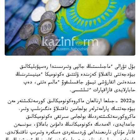
بۇل تۋرالى ءماجىلىستىڭ جالپى وتىرىسىندا رەسپۋبليكالىق
بيۋدجەتتى تالقىلاۋ كەزىندە ۇلتتىق ەكونوميكا ءمينيسترىنىڭ
مىندەتىن اتقارۋشى تيمۋر جاقسىلىقوۆ ءمالىم ەتتى، دەپ
حابارلايدى قازاقپارات ءتىلشىسى.
«2022 -جىلعا ارنالعان ماكروەكونوميكالىق كورسەتكىشتەر مەن
بيۋدجەتتىك پارامەترلەر بولجامىن ناقتىلاۋ ەنگىزىلىپ وتىر.
ماكروكورسەتكىشتەردىڭ بولجامى سىرتقى ەكونوميكالىق
جاعدايدى، الەمدىك ەكونوميكانىڭ دامۋىن باعالاۋ، سونىمەن
قاتار مۇناي نارىعىنداعى ۇردىستەردى ەسكەرە وتىرىپ ناقتىلاندى.