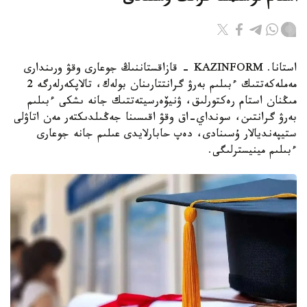
استانا. KAZINFORM - قازاقستاننىڭ جوعارى وقۋ ورىندارى
مەملەكەتتىك ءبىلىم بەرۋ گرانتتارىنان بولەك، تالاپكەرلەرگە 2
مىڭنان استام رەكتورلىق، ۋنيۆەرسيتەتتىك جانە ىشكى ءبىلىم
بەرۋ گرانتىن، سونداي-اق وقۋ اقىسىنا جەڭىلدىكتەر مەن اتاۋلى
ستيپەنديالار ۇسىنادى، دەپ حابارلايدى عىلىم جانە جوعارى
ءبىلىم مينيسترلىگى.