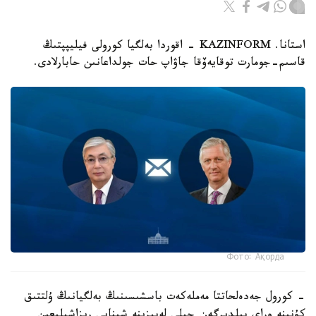
استانا. KAZINFORM - اقوردا بەلگيا كورولى فيليپپتىڭ
قاسىم-جومارت توقايەۆقا جاۋاپ حات جولداعانىن حابارلادى.
Фото: Ақорда
- كورول جەدەلحاتتا مەملەكەت باسشىسىنىڭ بەلگيانىڭ ۇلتتىق
كۇنىنە وراي بىلدىرگەن جىلى لەبىزىنە شىنايى ريزاشىلىعىن