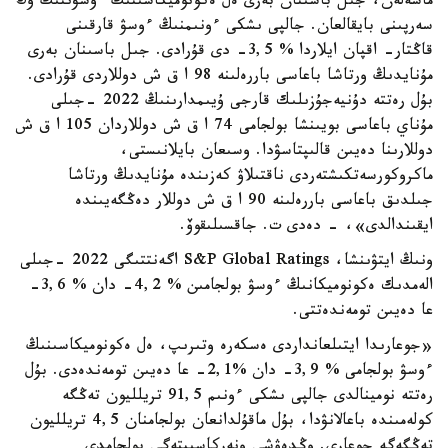
ماسەلەن، جىل باسىنان بەرى ەل ەكونوميكاسىنىڭ ءوسۋىنىڭ وڭ
سەرپىنى بايقالعان. جالپى ىشكى ءونىمنىڭ ءوسۋ قارقىنى
قاڭتار- اقپان ايلاردا % 3,5- دى قۇرادى. جىل باسىنان بەرى
مۇنايدىڭ ورتاشا باعاسى باررەلىنە 98 ا ق ش دوللاردى قۇرادى.
بۇل رەتتە دۇنيەجۇزىلىك قارجى ۇيىمدارىنىڭ 2022 -جىلى
مۇناي باعاسى بويىنشا بولجامى 74 ا ق ش دوللاردان 105 ا ق ش
دوللارىنا دەيىن قالىپتاسۋدا. وسىعان بايلانىستى،
ماكروكورسەتكىشتەردى ناقتىلاۋ كەزىندە مۇنايدىڭ ورتاشا
جىلدىق باعاسى باررەلىنە 90 ا ق ش دوللار دەڭگەيىندە
ايقىندالدى»، - دەدى ت. جاقسىلىقوۆ.
ونىڭ ايتۋىنشا، S&P Global Ratings اگەنتتىگى 2022 -جىلى
الەمدىك ەكونوميكانىڭ ءوسۋ بولجامىن % 4,2- دان % 3,6-
عا دەيىن تومەندەتتى.
«جوعارىدا ايتىلعانداردى ەسكەرە وتىرىپ، ەل ەكونوميكاسىنىڭ
ءوسۋ بولجامى % 3,9- دان %2,1- عا دەيىن تومەندەدى. بۇل
رەتتە نومينالدى جالپى ىشكى ءونىم 91,5 تريلليون تەڭگە
كولەمىندە باعالانۋدا، بۇل ماقۇلدانعان بولجامنان 4,5 تريلليون
تەڭگەگە جوعارى. وڭدەۋشى ونەركاسىپتەگى بولجامدى