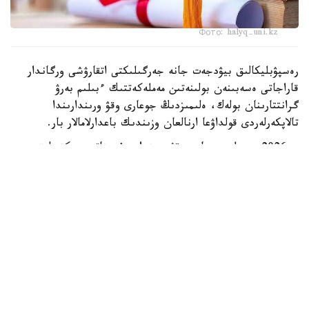
Фото: halyq-uni.kz
رەسپۋبليكالىق بيۋدجەت جانە جەرگىلىكتى اتقارۋشى ورگاندار
قاراجاتى ەسەبىنەن بولىنەتىن مەملەكەتتىك ءبىلىم بەرۋ
گرانتتارىنان بولەك، ەلىمىزدىڭ جوعارى وقۋ ورىندارىندا
تالاپكەرلەردى قولداۋعا ارنالعان وزىندىك باعدارلامالار بار.
- 2026 -جىلى جوعارى وقۋ ورىندارى ۇسىناتىن رەكتورلىق،
ۋنيۆەرسيتەتتىك جانە ىشكى ءبىلىم بەرۋ گرانتتارىنىڭ جالپى
سانى ەكى مىڭنان اسادى. گرانتتاردى بەرۋ تالاپتارىن ءار
ۋنيۆەرسيتەت دەربەس بەلگىلەيدى. ىرىكتەۋ كەزىندە ۇلتتىق
ءبىرىڭعاي تەستىلەۋ ناتيجەلەرى، اكادەميالىق جەتىستىكتەر،
«التىن بەلگى» يەگەرى بولۋى، وليمپيادالار مەن عىلىمي،
شىعارماشىلىق جانە سپورتتىق جارىستارداعى ناتيجەلەر،
سونداي-اق تالاپكەردىڭ الەۋمەتتىك جاعدايى ەسكەرىلەدى، -
دەلىنگەن مينيسترلىك مالىمەتىندە.