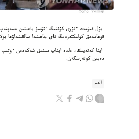
Фото: Yonhap
بۇل قىزمەت ءتۇرى كۇننىڭ ءتۇسۋ باعىتىن ەسەپتەپ،
قوعامدىق كولىكتەردىڭ قاي جاعىندا سالقىنداۋعا بولا
دەيىن كوتەرىلگەن.
الەم
باقىتجول كاكەش
اۆتور