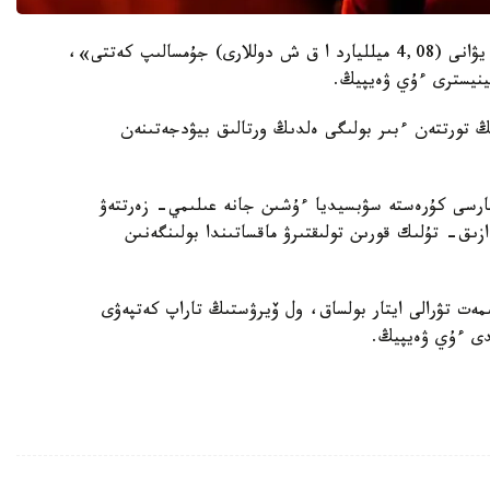
«اتالعان سومانىڭ قازىردىڭ وزىندە 28,48 ميلليارد يۋانى (4,08 ميلليارد ا ق ش دوللارى) جۇمسالىپ كەتتى»،
ينيسترى ءۇي ۋەيپيڭ.
ىڭ تورتتەن ءبىر بولىگى ەلدىڭ ورتالىق بيۋدجەتىنەن
قارسى كۇرەستە سۋبسيديا ءۇشىن جانە عىلىمي- زەرتتەۋ
زىق- تۇلىك قورىن تولىقتىرۋ ماقساتىندا بولىنگەنىن
مەت تۋرالى ايتار بولساق، ول ۆيرۋستىڭ تاراپ كەتپەۋى
دى ءۇي ۋەيپيڭ.