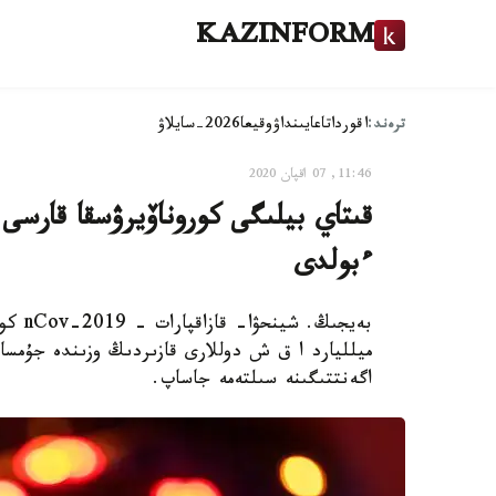
KAZINFORM
ترەند:
اقوردا
تاعايىنداۋ
وقيعا
2026-سايلاۋ
11:46, 07 اقپان 2020
ءبولدى
ميلليارد ا ق ش دوللارى قازىردىڭ وزىندە جۇمسا
اگەنتتىگىنە سىلتەمە جاساپ.