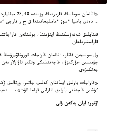
- دەدى باسپا ءسوز ءماسليحاتىندا ق ح ر قارجى ءم
قىتايلىق شەنەۋنىكتىڭ ايتۋىنشا، بولىنگەن قاراجاتت
قاراستىرىلعان.
ول سونىمەن قاتار، اتالعان قاراجات كوروناۆيرۋسقا 
جۇمىسىن جۇرگىزۋ، قاجەتتىلىگى وتكىر تاۋارلار مەن ا
جەتكىزدى.
«قاراجات بارلىق ايماقتان كەلىپ جاتىر. ورتالىق ۇكى
ءۇشىن قاجەتتى بارلىق شارانى قولعا الۋدا»، - دەي
اۆتور: ايان بەكەن ۇلى