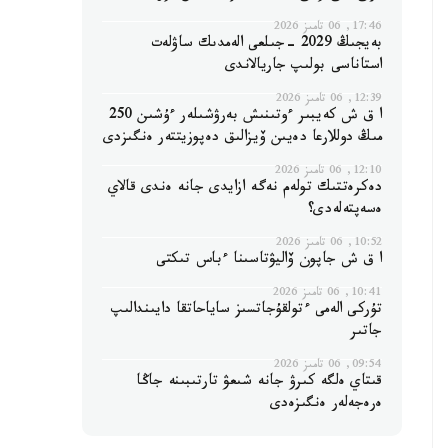
17:46, 06 تامىز 2026
بەيجىڭ 2029 -جىلعى الەمدىك ساۋلەت
استاناسى بولىپ جاريالاندى
12:39, 06 تامىز 2026
ا ق ش كەيبىر ءوتىنىش بەرۋشىلەر ءۇشىن 250
مىڭ دوللارعا دەيىن ۆيزالىق دەپوزيتتەر ەنگىزدى
12:10, 06 تامىز 2026
دەكرەتتىك تولەم نەگە ازايدى جانە ەندى قالاي
ەسەپتەلەدى؟
10:52, 06 تامىز 2026
ا ق ش جاپون ۆاليۋتاسىنا ءباس تىكتى
10:41, 06 تامىز 2026
تۇركى الەمى ءتولقۇجاتسىز ساياحاتقا دايىندالىپ
جاتىر
09:54, 06 تامىز 2026
قىتاي ەلگە كىرۋ جانە شىعۋ تارتىبىنە جاڭا
ەرەجەلەر ەنگىزەدى