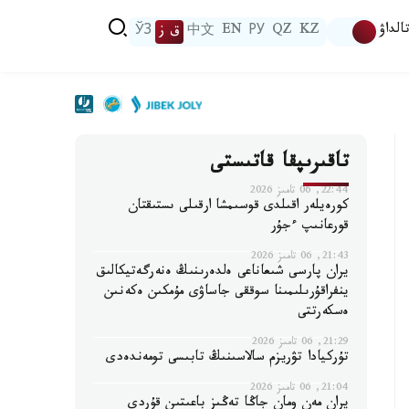
الداۋ
KZ
QZ
РУ
EN
中文
ق ز
ЎЗ
تاقىرىپقا قاتىستى
22:44, 06 تامىز 2026
كورەيلەر اقىلدى قوسىمشا ارقىلى ىستىقتان
قورعانىپ ءجۇر
21:43, 06 تامىز 2026
يران پارسى شىعاناعى ەلدەرىنىڭ ەنەرگەتيكالىق
ينفراقۇرىلىمىنا سوققى جاساۋى مۇمكىن ەكەنىن
ەسكەرتتى
21:29, 06 تامىز 2026
تۇركيادا تۋريزم سالاسىنىڭ تابىسى تومەندەدى
21:04, 06 تامىز 2026
يران مەن ومان جاڭا تەڭىز باعىتىن قۇردى