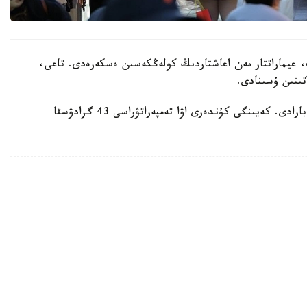
 عيماراتتار مەن اعاشتاردىڭ كولەڭكەسىن ەسكەرەدى. تاعى،
تىنىن ۇسىنادى.
ايتا كەتەيىك، ەلدە اپتاپ ىستىق شەكەدەن ءوتىپ بارادى. كەيىنگى كۇندەرى اۋا تەمپەراتۋراسى 43 گرادۋسقا