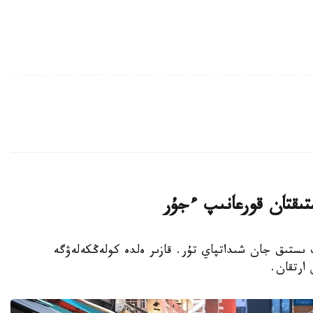
تىقتان قورعانىپ ءجۇر
پ ىستىق جان شىداتپاي تۇر. قازىر ەلدە كولەڭكەلەۋگە
 ارتقان.