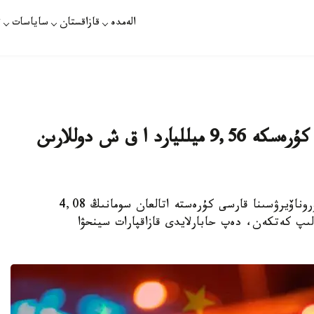
الەمدە
قازاقستان
ساياسات
ت
قىتاي بيلىگى كوروناۆيرۋسقا قارسى كۇرەسكە 9,56 ميلليارد ا ق ش دوللارىن
بەيجىڭ. شينحۋا- قازاقپارات - 2019-nCov كوروناۆيرۋسىنا قارسى كۇرەستە اتالعان سومانىڭ 4,08
لىپ كەتكەن، دەپ حابارلايدى قازاقپارات سينحۋا