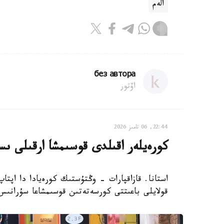
الەم
без автора
اۆتور
22:44, 06 تامىز 2026
كورەيلەر اقىلدى قوسىمشا ارقىلى ىس
استانا. قازاقپارات - وڭتۇستىك كورەيادا دا اپتا
قولايلى باعىتتى كورسەتەتىن قوسىمشاعا سۇرانىس