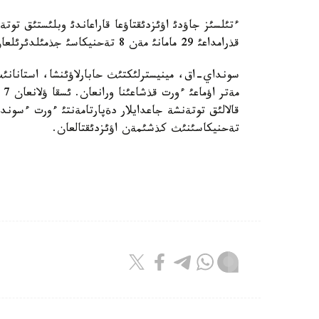
ءتئلسئز جاؤدئ اؤئزدئقتاؤعا قاراعاندئ وبلئستئق توت
قذرامداعئ 29 مامانئ مةن 8 تةحنيكاسئ جذمئلدئرئلعان.
مة
تةحنيكاسئنئث كذشئمةن اؤئزدئقتالعان.