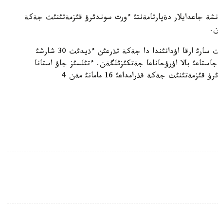
ةنشة جاعدايلار دةپارتامةنتئ ءورت سوندئرؤ قئزمةتئنئث جةكة
سونداي-اق، مينيسترلئكتئث حابارلاؤئنشا، استانانئث سارئ ارقا اؤدانئندا دا جةكة تذرعئن ءذيدئث 30 شارشئ
تر اؤماعئ ءورت قذشاعئنا ورانعان. ئسقا ؤلانعان 7 جاستاعئ بالا اؤرؤحاناعا جةتكئزئلگةن. ءتئلسئز جاؤ استانا
قالالئق توتةنشة جاعدايلار دةپارتامةنتئ ءورت ءسوندئرؤ قئزمةتئنئث جةكة قذرامداعئ 16 مامانئ مةن 4