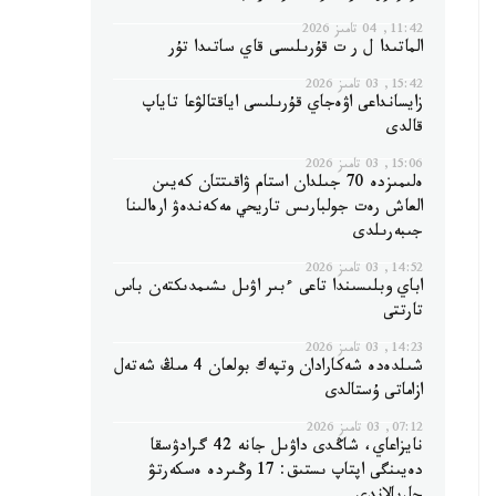
11:42, 04 تامىز 2026
الماتىدا ل ر ت قۇرىلىسى قاي ساتىدا تۇر
15:42, 03 تامىز 2026
زايسانداعى اۋەجاي قۇرىلىسى اياقتالۋعا تاياپ
قالدى
15:06, 03 تامىز 2026
ەلىمىزدە 70 جىلدان استام ۋاقىتتان كەيىن
العاش رەت جولبارىس تاريحي مەكەندەۋ ارەالىنا
جىبەرىلدى
14:52, 03 تامىز 2026
اباي وبلىسىندا تاعى ءبىر اۋىل ىشىمدىكتەن باس
تارتتى
14:23, 03 تامىز 2026
شىلدەدە شەكارادان وتپەك بولعان 4 مىڭ شەتەل
ازاماتى ۇستالدى
07:12, 03 تامىز 2026
نايزاعاي، شاڭدى داۋىل جانە 42 گرادۋسقا
دەيىنگى اپتاپ ىستىق: 17 وڭىردە ەسكەرتۋ