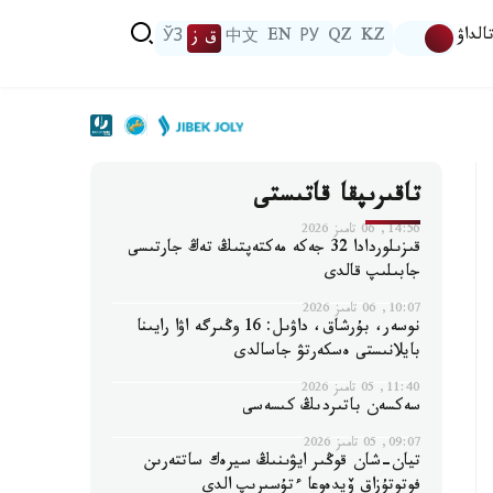
الداۋ
KZ
QZ
РУ
EN
中文
ق ز
ЎЗ
تاقىرىپقا قاتىستى
14:56, 06 تامىز 2026
قىزىلوردادا 32 جەكە مەكتەپتىڭ تەڭ جارتىسى
جابىلىپ قالدى
10:07, 06 تامىز 2026
نوسەر، بۇرشاق، داۋىل: 16 وڭىرگە اۋا رايىنا
بايلانىستى ەسكەرتۋ جاسالدى
11:40, 05 تامىز 2026
سەكسەن باتىردىڭ كىسەسى
09:07, 05 تامىز 2026
تيان-شان قوڭىر ايۋىنىڭ سيرەك ساتتەرىن
فوتوتۇزاق ۆيدەوعا ءتۇسىرىپ الدى