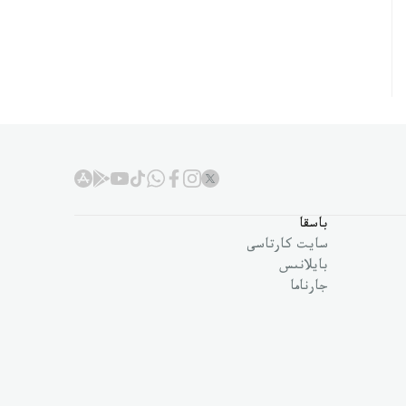
باسقا
سايت كارتاسى
بايلانىس
جارناما