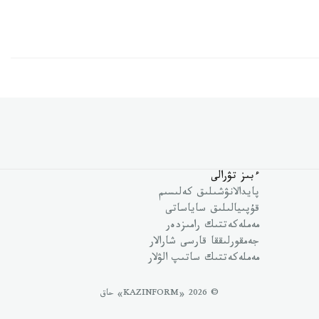
ءبىز تۋرالى
پايدالانۋشىلىق كەلىسىم
قۇپىيالىلىق ساياساتى
مەملەكەتتىك رامىزدەر
جەمقورلىققا قارسى شارالار
مەملەكەتتىك ساتىپ الۋلار
© 2026 «KAZINFORM» حاق