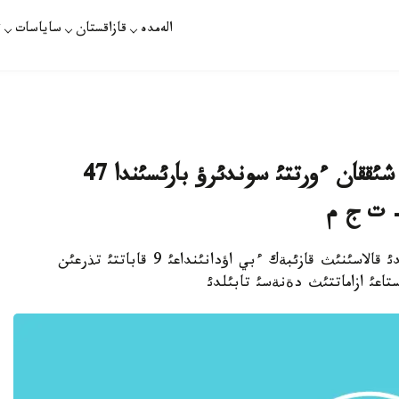
الەمدە
قازاقستان
ساياسات
ت
قاراعاندئدا 9 قاباتتئ تذرعئن ذيدةن شئققان ءورتتئ سوندئرؤ بارئسئندا 47
- ت ج م
استانا. جةلتوقساننئث 10ئ. قازاقپارات - قاراعاندئ قالاسئنئث قازئبةك ءبي اؤدانئنداعئ 9 قاباتتئ تذرعئن