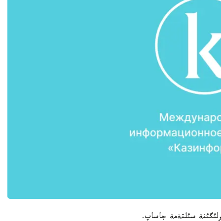
ترلئگئنة سئلتةمة جاساپ.