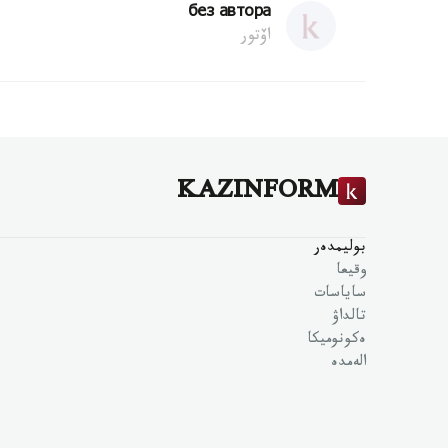
без автора
اۆتور
KAZINFORM
بوليمدەر
وقيعا
ساياسات
تالداۋ
ەكونوميكا
الەمدە