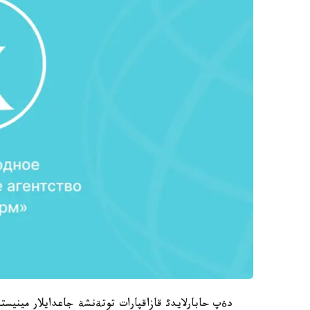
دةپ حابارلايدئ قازاقپارات توتةنشة جاعدايلار مينيس