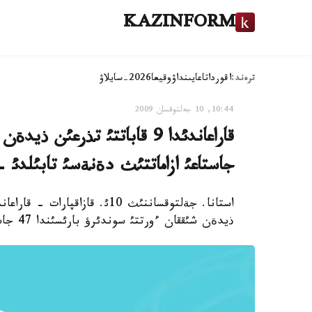
KAZINFORM
ترەند:
اقوردا
تاعايىنداۋ
وقيعا
2026-سايلاۋ
10:44, 10 جەلتوقسان 2009
جاستاعئ ازاماتتئث دةنةسئ تابئلدئ 
ذيدةن شئققان ءورتتئ سوندئرؤ بارئسئندا 47 جاستاعئ ازاماتتئث دةنةسئ تابئلدئ