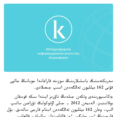
سەرىكتەستىك باسشىلارىنىڭ سوزىنە قاراعاندا جوبانىڭ جالپى
قۇنى 162 ميلليون تەڭگەدەن اسىپ جىعىلادى.
«كاسىپورىندى وتكەن جىلدىڭ ناۋرىز ايىندا ىسكە قوسقان
بولاتىنبىز. الدىمەن 2012 - جىلى اۆتوكولىك تۇراعىن ساتىپ
الىپ، وعان 162 ميلليون تەڭگەدەن استام قارجى سالدىق. بۇل
قارجىنىڭ ءبىر بولىگىن ءوز قالتامىزدان سالساق، قالعانىن