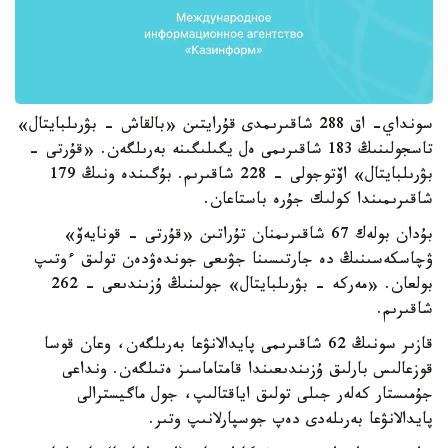
سونداي- اق 288 شاقىرىمدى قۇرايتىن «بالقاش - بۋرىلبايتال»
تاسجولىنىڭ 183 شاقىرىمى ەل يگىلىگىنە بەرىلگەن. «قۇرتى -
بۋرىلبايتال» اۆتوجولى - 228 شاقىرىم. بۇگىندە ونىڭ 179
شاقىرىمىندا كولىك جۇرە باستاعان.
بۇدان بولەك 67 شاقىرىمنان تۇراتىن «قۇرتى - قونايەۆ»
ۋچاسكەسىنىڭ دە جارتىسىنا جۋىعى جوندەۋدەن تولىق ءوتىپ
بولعان. «مەركە - بۋرىلبايتال» جولىنىڭ ۇزىندىعى - 262
شاقىرىم.
قازىر سونىڭ 62 شاقىرىمى پايدالانۋعا بەرىلگەن، وعان قوسا
قوزعالىس بارلىق ۇزىندىعىندا قامتاماسىز ەتىلگەن. ونداعى
جۇمىستار كەلەر جىلى تولىق اياقتالىپ، جول ماگيسترالى
پايدالانۋعا بەرىلەدى دەپ جوسپارلانىپ وتىر.