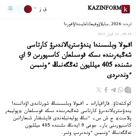
KAZINFORM
ق ز
ترەند:
2026-سايلاۋ
وقيعا
تاعايىنداۋ
اقوردا
09:34, 14 اقپان 2015
اقمولا وبلىسىندا يندۋستريالاندىرۋ كارتاسى
شەڭبەرىندە ىسكە قوسىلعان كاسىپورىن 9 اي
ىشىندە 405 ميلليون تەڭگەنىڭ ءونىمىن
ءوندىردى
كوكشەتاۋ. قازاقپارات - اقمولا وبلىسىنىڭ شورتاندى اۋدانىندا
يندۋستريالاندىرۋ كارتاسى شەڭبەرىندە ىسكە قوسىلعان «پوليمەر
پلاست» ج ش س- ءنىڭ پوليەتيلەندى قاپشىقتار شىعاراتىن
كاسىپورىنى بار- جوعى 9 ايدىڭ ىشىندە 405 ميلليون
تەڭگەنىڭ ءونىمىن ءوندىرىپ وتىر.