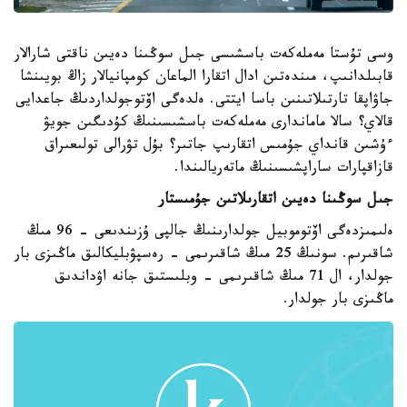
وسى تۇستا مەملەكەت باسشىسى جىل سوڭىنا دەيىن ناقتى شارالار
قابىلدانىپ، مىندەتىن ادال اتقارا الماعان كومپانيالار زاڭ بويىنشا
جاۋاپقا تارتىلاتىنىن باسا ايتتى. ەلدەگى اۆتوجولداردىڭ جاعدايى
قالاي؟ سالا ماماندارى مەملەكەت باسشىسىنىڭ كۇدىگىن جويۋ
ءۇشىن قانداي جۇمىس اتقارىپ جاتىر؟ بۇل تۋرالى تولىعىراق
قازاقپارات ساراپشىسىنىڭ ماتەريالىندا.
جىل سوڭىنا دەيىن اتقارىلاتىن جۇمىستار
ەلىمىزدەگى اۆتوموبيل جولدارىنىڭ جالپى ۇزىندىعى - 96 مىڭ
شاقىرىم. سونىڭ 25 مىڭ شاقىرىمى - رەسپۋبليكالىق ماڭىزى بار
جولدار، ال 71 مىڭ شاقىرىمى - وبلىستىق جانە اۋداندىق
ماڭىزى بار جولدار.