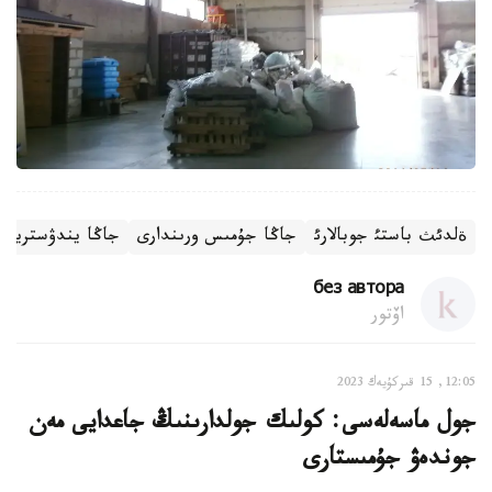
جاڭا جۇمىس ورىندارى
جاڭا يندۋستريالا
ةلدئث باستئ جوبالارئ
без автора
اۆتور
12:05, 15 قىركۇيەك 2023
جول ماسەلەسى: كولىك جولدارىنىڭ جاعدايى مەن
جوندەۋ جۇمىستارى