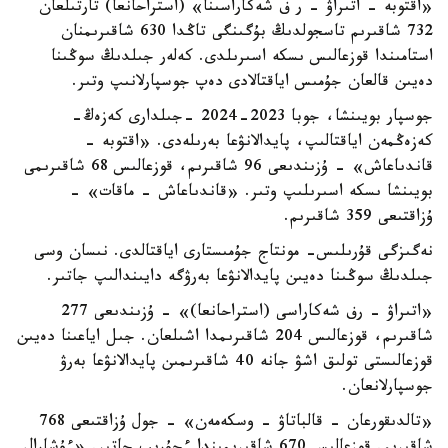
«اقتوبە - اتىراۋ – ر ف شەكاراسىنا» (استراحانعا) تارتىلعان
732 شاقىرىم تاسجولدىڭ بۇگىنگى تاڭدا 630 شاقىرىمنان
استامىندا قوزعالىس ىسكە اسىرىلدى. كەلەر جىلدىڭ سوڭىنا
دەيىن قالعان جۇمىس اياقتالادى دەپ جوسپارلانىپ وتىر.
جوسپار بويىنشا، جوبا 2023-2024 -جىلدارى كەزەڭ-
كەزەڭمەن اياقتالىپ، پايدالانۋعا بەرىلەدى. «اقتوبە -
قاندىاعاش» - ۇزىندىعى 96 شاقىرىم، قوزعالىس 68 شاقىرىمى
بويىنشا ىسكە اسىرىلىپ وتىر. «قاندىاعاش - ماقات» -
ۇزاقتىعى 359 شاقىرىم.
نەگىزگى قۇرىلىس- مونتاج جۇمىستارى اياقتالدى. نىسان وسى
جىلدىڭ سوڭىنا دەيىن پايدالانۋعا بەرۋگە دايىندالىپ جاتىر.
«اتىراۋ - رف شەكاراسى (استراحانعا)» - ۇزىندىعى 277
شاقىرىم، قوزعالىس 204 شاقىرىمدا اشىلعان. جىل اياعىنا دەيىن
قوزعالىستى تولىق اشۋ جانە 40 شاقىرىمىن پايدالانۋعا بەرۋ
جوسپارلانعان.
«تالدىقورعان - قالباتاۋ - وسكەمەن» - جول ۇزاقتىعى 768