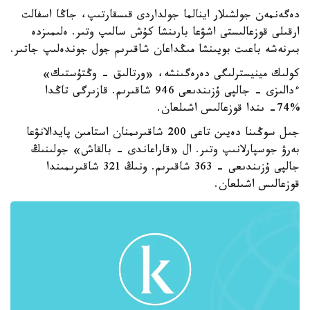
دەگەنمەن جولشىلار اينالما جولداردى قىسقارتىپ، جاڭا اسفالت
ارقىلى قوزعالىستى اشۋعا بارىنشا كۇش سالىپ وتىر. ەلىمىزدە
بىرنەشە باعىت بويىنشا مىڭداعان شاقىرىم جول جوندەلىپ جاتىر.
كولىك مينيسترلىگى دەرەگىنشە، «ورتالىق - وڭتۇستىك»
ءدالىزى - جالپى ۇزىندىعى 946 شاقىرىم. قازىرگى تاڭدا
%74- ىندا قوزعالىس اشىلعان.
جىل سوڭىنا دەيىن تاعى 200 شاقىرىمنان استامىن پايدالانۋعا
بەرۋ جوسپارلانىپ وتىر. ال «قاراعاندى - بالقاش» جولىنىڭ
جالپى ۇزىندىعى - 363 شاقىرىم. ونىڭ 321 شاقىرىمىندا
قوزعالىس اشىلعان.