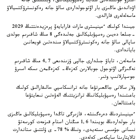
اسىرۋ جونىندەگى شتابتا رەسپۋبليكالىق، وبلىستىق جانە
اۋداندىق ماڭىزى بار اۆتوجولداردى سالۋ جانە رەكونسترۋكتسيالاۋ
ماسەلەلەرى قارالدى.
جيىندا كولىك ءمينيسترى مارات قارابايەۆ پرەزيدەنتتىڭ 2029
-جىلعا دەيىن رەسپۋبليكالىق جەلىدەگى 8 مىڭ شاقىرىم جولدى
ساپالى سالۋ جانە رەكونسترۋكتسيالاۋ مىندەتىن قويعانىن
باياندادى.
ماسەلەن، تاياۋ جىلدارى جالپى ۇزىندىعى 4,7 مىڭ شاقىرىم
نەگىزگى اۆتوجول جوبالارىن كەزەڭ- كەزەڭمەن ىسكە اسىرۋ
جوسپارلانىپ وتىر.
ولار سالانى جاڭعىرتۋعا جانە ترانسكاسپي حالىقارالىق كولىك
باعىتىندا رەسپۋبليكانىڭ ترانزيتتىك الەۋەتىن نىعايتۋعا
باعىتتالعان.
ءمينيستردىڭ دەرەگىنشە، قازىرگى تاڭدا رەسپۋبليكالىق ماڭىزى
بار جولداردىڭ بويىندا 1,6 مىڭنان استام قىزمەت كورسەتۋ
نىسانى جۇمىس ىستەيدى، ونىڭ % 78- ى ۇلتتىق ستاندارت
تالاپتارىنا سايكەس كەلەدى.