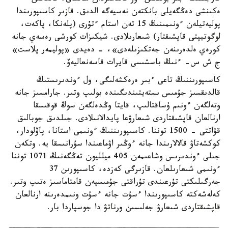
ەكىنشى دەڭگەيلى بانكتەن نەسيەگە الدىق. قازىر كاسىپورىندا
پوليەتيلەن ءونىمىنىڭ 15 تەن استام ءتۇرى (پلەنكا، پاكەت،
لوگوتيپتى قاپشىقتار) شىعارىلادى. شيكىزات كورشى رەسەي جانە
كورەي ەلدەرىنەن جەتكىزىلەدى»، - دەيدى «پوليمەر پلاست»
ج ش س- ءنىڭ باسشىسى قايرات قاسەنعاليەۆ.
كاسىپورىننىڭ تاعى ءبىر ەرەكشەلىگى، ول ءوندىرىستىڭ
قالدىقسىز جۇمىس ىستەيتىندىگىندە بولىپ وتىر. جارامسىز جانە
وتەلگەن ءونىم ۇساقتالىپ، قايتا وڭدەلگەن سوڭ قوقىسقا
ارنالعان قاپشىقتاردى شىعارۋعا پايدالانىلادى. جىلدىق جوبالىق
قۋاتتى - 1500 توننا. كاسىپورىننىڭ ءونىمى استانا، پاۆلودار،
كوكشەتاۋ قالالارىندا جانە ءوڭىر اۋماعىندا سۇرانىسقا يە. وتكەن
جىلى ءوندىرىس وشاعىمەن 405 ميلليون تەڭگەنىڭ 1071 توننا
ءونىمى شىعارىلعان. قازىرگى كەزدە، كاسىپورىن 37
جەرگىلىكتى تۇرعىندى تۇراقتى جۇمىسپەن قامتاماسىز ەتىپ وتىر.
كەلەشەكتە كاسىپورىندا ءسۇت جانە ءسۇت ونىمدەرىنە ارنالعان
قاپشىقتاردى شىعارۋ جەلىسىن ورناتۋ دا جوسپاردا بار.