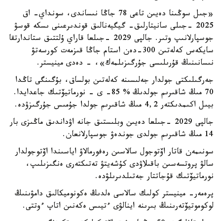
«جىل سوڭىنا دەيىن تاعى 78 جاڭا نىساندى، سونداي- اق
2025 -جىلى سانيتارلىق- گيگيەنالىق قوندىرعىنى ىسكە قوسۋ
جوسپارلانىپ وتىر. جالپى 2029 -جىلعا قاراي ۇلتتىق ستاندارتقا
سايكەس كەلەتىن 300-دەن استام جاڭا قىزمەت كورسەتۋ
نىسانىنىڭ قۇرىلىسى جۇرگىزىلمەك»، - دەدى مينيستر.
جەرگىلىكتى جولدار جەلىسىنە كەلەتىن بولساق، بۇگىنگى تاڭدا
70 مىڭ شاقىرىم جولدىڭ % 85- ى - نورماتيۆتىك جاعدايدا.
بيىل اكىمدىكتەر 4,2 مىڭ شاقىرىم جولدا جۇمىس جۇرگىزۋدە.
جالپى 2029 -جىلعا دەيىن وبلىستىق جانە اۋداندىق ماڭىزى بار
14 مىڭ شاقىرىم جولدى جوندەۋ جوسپارلانعان.
سونىمەن قاتار اۆتوجول سالاسىن رەفورمالاۋ اياسىندا اۆتوجولدار
سالۋ پروتسەسىن باقىلاۋدى كۇشەيتۋ تەتىكتەرى ەنگىزىلىپ،
نورماتيۆتىك قۇجاتتار جەتىلدىرىلۋدە.
پرەمەر- مينيستر كولىك سالاسى ەلدىڭ ەكونوميكالىق دامۋىنىڭ
لوكوموتيۆتەرىنىڭ بىرىنە اينالۋى ءتيىس ەكەنىن اتاپ ءوتتى.