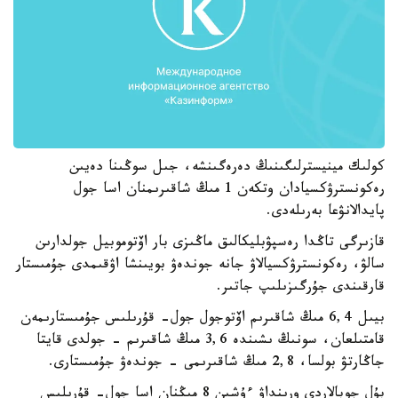
كولىك مينيسترلىگىنىڭ دەرەگىنشە، جىل سوڭىنا دەيىن
رەكونسترۋكسيادان وتكەن 1 مىڭ شاقىرىمنان اسا جول
پايدالانۋعا بەرىلەدى.
قازىرگى تاڭدا رەسپۋبليكالىق ماڭىزى بار اۆتوموبيل جولدارىن
سالۋ، رەكونسترۋكسيالاۋ جانە جوندەۋ بويىنشا اۋقىمدى جۇمىستار
قارقىندى جۇرگىزىلىپ جاتىر.
بيىل 6,4 مىڭ شاقىرىم اۆتوجول جول- قۇرىلىس جۇمىستارىمەن
قامتىلعان، سونىڭ ىشىندە 3,6 مىڭ شاقىرىم - جولدى قايتا
جاڭارتۋ بولسا، 2,8 مىڭ شاقىرىمى - جوندەۋ جۇمىستارى.
بۇل جوبالاردى ورىنداۋ ءۇشىن 8 مىڭنان اسا جول- قۇرىلىس