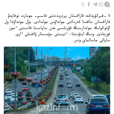
1 -قىركۇيەكتە قازاقستان پرەزيدەنتى قاسىم- جومارت توقايەۆ
قازاقستان حالقىنا كەزەكتى جولداۋىن جولدادى. بۇل جولداۋدا ول
اۆتوكولىك جولدارىنىڭ قۇرىلىسى مەن ساپاسىنا قاتىستى ءسوز
قوزعادى. ونىڭ ايتۋىنشا، ءتيىستى جۇمىستار ۋاقتىلى ءارى
ساپالى جاسالماي وتىر.