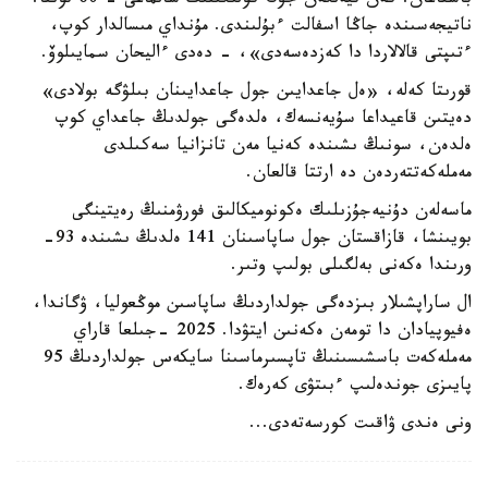
باستاعان. كەن تيەلگەن جۇك كولىگىنىڭ سالماعى - 60 توننا.
ناتيجەسىندە جاڭا اسفالت ءبۇلىندى. مۇنداي مىسالدار كوپ،
ءتىپتى قالالاردا دا كەزدەسەدى»، - دەدى ءاليحان سمايىلوۆ.
قورىتا كەلە، «ەل جاعدايىن جول جاعدايىنان بىلۋگە بولادى»
دەيتىن قاعيداعا سۇيەنسەك، ەلدەگى جولدىڭ جاعداي كوپ
ەلدەن، سونىڭ ىشىندە كەنيا مەن تانزانيا سەكىلدى
مەملەكەتتەردەن دە ارتتا قالعان.
ماسەلەن دۇنيەجۇزىلىك ەكونوميكالىق فورۋمنىڭ رەيتينگى
بويىنشا، قازاقستان جول ساپاسىنان 141 ەلدىڭ ىشىندە 93-
ورىندا ەكەنى بەلگىلى بولىپ وتىر.
ال ساراپشىلار بىزدەگى جولداردىڭ ساپاسىن موڭعوليا، ۋگاندا،
ەفيوپيادان دا تومەن ەكەنىن ايتۋدا. 2025 -جىلعا قاراي
مەملەكەت باسشىسىنىڭ تاپسىرماسىنا سايكەس جولداردىڭ 95
پايىزى جوندەلىپ ءبىتۋى كەرەك.
ونى ەندى ۋاقىت كورسەتەدى...