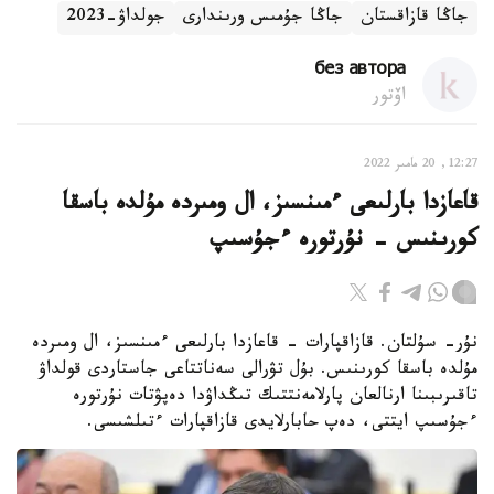
جاڭا قازاقستان
جاڭا جۇمىس ورىندارى
جولداۋ-2023
без автора
اۆتور
12:27, 20 مامىر 2022
قاعازدا بارلىعى ءمىنسىز، ال ومىردە مۇلدە باسقا
كورىنىس - نۇرتورە ءجۇسىپ
نۇر- سۇلتان. قازاقپارات - قاعازدا بارلىعى ءمىنسىز، ال ومىردە
مۇلدە باسقا كورىنىس. بۇل تۋرالى سەناتتاعى جاستاردى قولداۋ
تاقىرىبىنا ارنالعان پارلامەنتتىك تىڭداۋدا دەپۋتات نۇرتورە
ءجۇسىپ ايتتى، دەپ حابارلايدى قازاقپارات ءتىلشىسى.