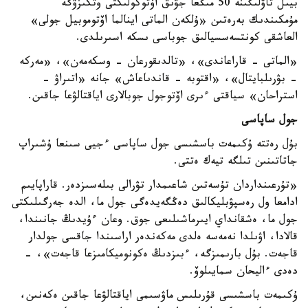
بيىل تاۋلىگىنە 50 مىڭعا جۋىق اۆتوكولىكتى وتكىزۋگە
مۇمكىندىك بەرەتىن «ۇلكەن الماتى اينالما اۆتوموبيل جولى»
العاشقى كونتسەسسيالىق جوباسى ىسكە اسىرىلدى.
«الماتى - قاراعاندى»، «تالدىقورعان - وسكەمەن»، «مەركە
- بۋرىلبايتال»، «اقتوبە - قاندىاعاش» جانە «اتىراۋ -
استراحان» سياقتى ءىرى اۆتوجول جوبالارى اياقتالۋعا جاقىن.
جول ساپاسى
بۇل رەتتە ۇكىمەت باسشىسى جول ساپاسى ءجيى سىنعا ۇشىراپ
جاتاتىنىن تىلگە تيەك ەتتى.
«تۇرعىنداردان تۇسەتىن شاعىمدار تۋرالى بىلەسىزدەر. قاراپايىم
ادامعا ول رەسپۋبليكالىق دەڭگەيدەگى جول ما، الدە جەرگىلىكتى
جول ما، ەشقانداي ايىرماشىلىعى جوق. وعان ءۇيدىڭ جانىندا،
قالادا، اۋىلدا نەمەسە ەلدى مەكەندەر اراسىندا جاقسى جولدار
قاجەت. بۇل بارىمىزگە، ءبىزدىڭ ەكونوميكامىزعا قاجەت»، -
دەدى ءاليحان سمايىلوۆ.
ۇكىمەت باسشىسى قۇرىلىس ماۋسىمى اياقتالۋعا جاقىن ەكەنىن،