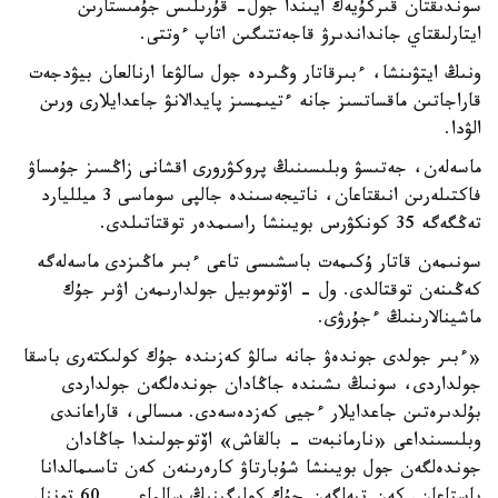
سوندىقتان قىركۇيەك ايىندا جول- قۇرىلىس جۇمىستارىن
ايتارلىقتاي جانداندىرۋ قاجەتتىگىن اتاپ ءوتتى.
ونىڭ ايتۋىنشا، ءبىرقاتار وڭىردە جول سالۋعا ارنالعان بيۋدجەت
قاراجاتىن ماقساتسىز جانە ءتيىمسىز پايدالانۋ جاعدايلارى ورىن
الۋدا.
ماسەلەن، جەتىسۋ وبلىسىنىڭ پروكۋرورى اقشانى زاڭسىز جۇمساۋ
فاكتىلەرىن انىقتاعان، ناتيجەسىندە جالپى سوماسى 3 ميلليارد
تەڭگەگە 35 كونكۋرس بويىنشا راسىمدەر توقتاتىلدى.
سونىمەن قاتار ۇكىمەت باسشىسى تاعى ءبىر ماڭىزدى ماسەلەگە
كەڭىنەن توقتالدى. ول - اۆتوموبيل جولدارىمەن اۋىر جۇك
ماشينالارىنىڭ ءجۇرۋى.
«ءبىر جولدى جوندەۋ جانە سالۋ كەزىندە جۇك كولىكتەرى باسقا
جولداردى، سونىڭ ىشىندە جاڭادان جوندەلگەن جولداردى
بۇلدىرەتىن جاعدايلار ءجيى كەزدەسەدى. مىسالى، قاراعاندى
وبلىسىنداعى «نارمانبەت - بالقاش» اۆتوجولىندا جاڭادان
جوندەلگەن جول بويىنشا شۇبارتاۋ كارەرىنەن كەن تاسىمالدانا