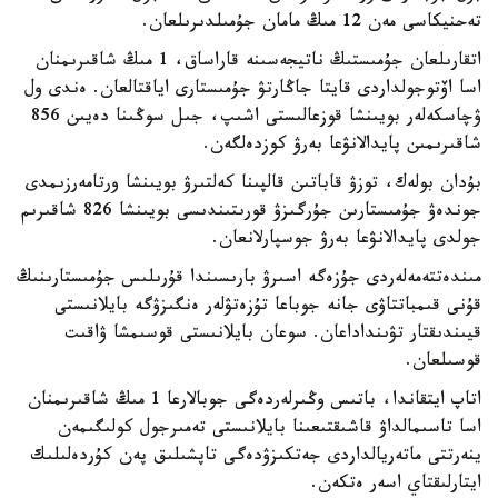
تەحنيكاسى مەن 12 مىڭ مامان جۇمىلدىرىلعان.
اتقارىلعان جۇمىستىڭ ناتيجەسىنە قاراساق، 1 مىڭ شاقىرىمنان
اسا اۆتوجولداردى قايتا جاڭارتۋ جۇمىستارى اياقتالعان. ەندى ول
ۋچاسكەلەر بويىنشا قوزعالىستى اشىپ، جىل سوڭىنا دەيىن 856
شاقىرىمىن پايدالانۋعا بەرۋ كوزدەلگەن.
بۇدان بولەك، توزۋ قاباتىن قالپىنا كەلتىرۋ بويىنشا ورتامەرزىمدى
جوندەۋ جۇمىستارىن جۇرگىزۋ قورىتىندىسى بويىنشا 826 شاقىرىم
جولدى پايدالانۋعا بەرۋ جوسپارلانعان.
مىندەتتەمەلەردى جۇزەگە اسىرۋ بارىسىندا قۇرىلىس جۇمىستارىنىڭ
قۇنى قىمباتتاۋى جانە جوباعا تۇزەتۋلەر ەنگىزۋگە بايلانىستى
قيىندىقتار تۋىنداداعان. سوعان بايلانىستى قوسىمشا ۋاقىت
قوسىلعان.
اتاپ ايتقاندا، باتىس وڭىرلەردەگى جوبالارعا 1 مىڭ شاقىرىمنان
اسا تاسىمالداۋ قاشىقتىعىنا بايلانىستى تەمىرجول كولىگىمەن
ينەرتتى ماتەريالداردى جەتكىزۋدەگى تاپشىلىق پەن كۇردەلىلىك
ايتارلىقتاي اسەر ەتكەن.