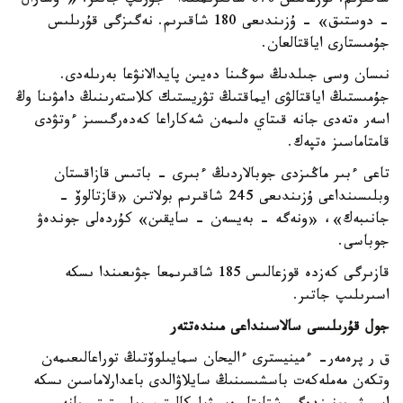
شاقىرىم. قوزعالىس 670 شاقىرىمىندا ءجۇرىپ جاتىر. «ءۇشارال
- دوستىق» - ۇزىندىعى 180 شاقىرىم. نەگىزگى قۇرىلىس
جۇمىستارى اياقتالعان.
نىسان وسى جىلدىڭ سوڭىنا دەيىن پايدالانۋعا بەرىلەدى.
جۇمىستىڭ اياقتالۋى ايماقتىڭ تۋريستىك كلاستەرىنىڭ دامۋىنا وڭ
اسەر ەتەدى جانە قىتاي ەلىمەن شەكاراعا كەدەرگىسىز ءوتۋدى
قامتاماسىز ەتپەك.
تاعى ءبىر ماڭىزدى جوبالاردىڭ ءبىرى - باتىس قازاقستان
وبلىسىنداعى ۇزىندىعى 245 شاقىرىم بولاتىن «قازتالوۆ -
جانىبەك»، «ونەگە - بەيسەن - سايقىن» كۇردەلى جوندەۋ
جوباسى.
قازىرگى كەزدە قوزعالىس 185 شاقىرىمعا جۋىعىندا ىسكە
اسىرىلىپ جاتىر.
جول قۇرىلىسى سالاسىنداعى مىندەتتەر
ق ر پرەمەر- ءمينيسترى ءاليحان سمايىلوۆتىڭ توراعالىعىمەن
وتكەن مەملەكەت باسشىسىنىڭ سايلاۋالدى باعدارلاماسىن ىسكە