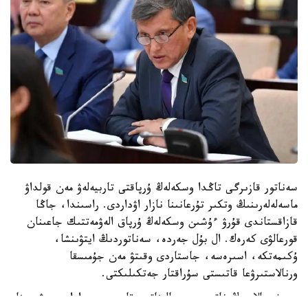
سەناتور قازىرگى تاڭدا وسكەلەڭ ۇرپاقتى تاربيەلەۋ مەن قولداۋ
ماسەلەلەرىنىڭ وتكىر تۇرعانىنا نازار اۋداردى. راسىندا، جاڭا
قازاقستاندى قۇرۋ ءۇشىن وسكەلەڭ ۇرپاق الەۋمەتتىك جاعىنان
قورعالۋى كەرەك. ال بۇل جەردە، سەناتوردىڭ ايتۋىنشا،
ۇكىمەتكە، اسىرەسە، جاستاردى وقىتۋ مەن جۇمىسقا
ورنالاستىرۋعا قاتىستى سۇراقتار جەتكىلىكتى.
«رەفورمالاردىڭ ناتيجەسى سالىناتىن قارجى مەن ادام رەسۋرسىنا