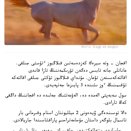
Фото: Кадр из видео
اقجان - وتە سيرەك كەزدەسەتىن قىلاڭبوز ءتۇستى جىلقى.
عاناتلى جانە تابىس دەگەن تۇرىكمەننىڭ تازا قاندى
اقالتەكەسىنەن تۋعان. مۇنداي قىلاڭبوز تۇكتى جىلقى اقالتەكە
تۇقىمىنىڭ ءوز ىشىندە 3 پايىزعا جەتپەيدى.
سول سەبەپتى الەمدە دە، الەۋمەتتىك جەلىدە دە اقجاننىڭ داڭقى
كەڭ تارادى.
دالا توسىندەگى ۆيدەونى 2 ميلليوننان استام وقىرمانى بار
تانىمال بلوگەر داستان مۇحامەتراحىم پاراقشاسىندا جاريالادى.