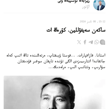
ريزابەك نۇسىپبەك ۇلى
اۆتور
15:12, 08 تامىز 2026
ساكەن سەيفۋللين. كۇرەڭ ات
استانا. قازاقپارات. ...قوستا ۇيىقتاپ، ەرتەڭىندە تاڭ اتىپ كەلە
جاتقاندا اتتارىمىزدى الگى تۇندە تاپقان سوقىر قۇدىقتان
سۋارىپ، وتتاتىپ الىپ، ەرلەدىك...