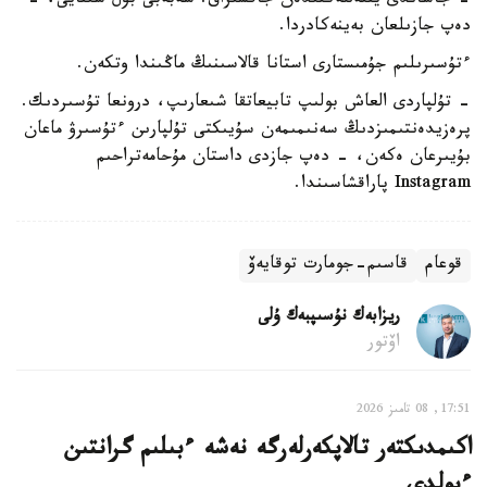
- جاساندى ينتەللەكتىدەن جاقسىراق. سەبەبى بۇل شىنايى، -
دەپ جازىلعان بەينەكادردا.
ءتۇسىرىلىم جۇمىستارى استانا قالاسىنىڭ ماڭىندا وتكەن.
- تۇلپاردى العاش بولىپ تابيعاتقا شىعارىپ، درونعا تۇسىردىك.
پرەزيدەنتىمىزدىڭ سەنىمىمەن سۇيىكتى تۇلپارىن ءتۇسىرۋ ماعان
بۇيىرعان ەكەن، - دەپ جازدى داستان مۇحامەتراحىم
Instagram پاراقشاسىندا.
قوعام
قاسىم-جومارت توقايەۆ
ريزابەك نۇسىپبەك ۇلى
اۆتور
17:51, 08 تامىز 2026
اكىمدىكتەر تالاپكەرلەرگە نەشە ءبىلىم گرانتىن