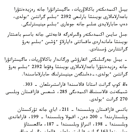
بيىل اكىمدىكتەر باكالاۆريات، ماگيستراتۋرا جانە رەزيدەنتۋرا
باعدارلامالارى بويىنشا بارلىعى 2392 ءبىلىم گرانتىن ءبولدى،
دەپ حابارلايدى عىلىم جانە جوعارى ءبىلىم مينيسترلىگى.
جىل سايىن اكىمدىكتەر وڭىرلەرگە قاجەتتى جانە باسىم باعىتتار
بويىنشا مامانداردى ماقساتتى دايارلاۋ ءۇشىن ءبىلىم بەرۋ
گرانتتارىن ۇسىنادى.
- بيىل جەرگىلىكتى اتقارۋشى ورگاندار باكالاۆريات، ماگيستراتۋرا
جانە رەزيدەنتۋرا باعدارلامالارى بويىنشا وقۋعا 2392 ءبىلىم بەرۋ
گرانتىن ءبولدى،-دەلىنگەن مينيسترلىك حابارلاماسىندا.
ەڭ كوپ گرانت استانا قالاسىندا قاراستىرىلعان - 303.
شىمكەنت قالاسىنىڭ اكىمدىگى 285، شىعىس قازاقستان وبلىسى
270 گرانت ءبولدى.
باتىس قازاقستان وبلىسىندا – 211، اباي جانە تۇركىستان
وبلىستارىندا – 200 دەن، اقمولا وبلىسىندا – 199، قاراعاندى
وبلىسىندا – 198، اتىراۋ وبلىسىندا – 187، ماڭعىستاۋ