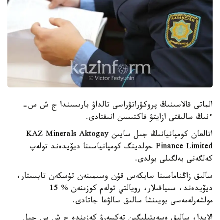
الماتى قالاسىنىڭ پروكۋراتۋراسى تالداۋ بارىسىندا ج ش س-
ءنىڭ سالىقتى ازايتۋ فاكتىسىن انىقتادى.
اتالعان كومپانيانىڭ جىل سايىن KAZ Minerals Aktogay
Finance Limited حولدينگ كومپانياسىنا ديۆيدەند تولەپ
كەلگەنى بەلگىلى بولدى.
سالىق زاڭناماسىنا سايكەس قۇن وسىمىنەن تۇسكەن تابىستار،
ديۆيدەند، سىياقىلار، رويالتي تولەم كوزىنەن % 15
مولشەرلەمەسى بويىنشا سالىق سالۋعا جاتادى.
الايدا، سالىق ەسەپتىلىگىن تەكسەرۋ كەزىندە ج ش س جىل