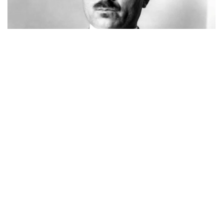
Фото: novoetv.kz
مەنىڭ اتىم ءشول وتىنا، ءشول سۋىنا ۇيرەنبەگەن ات، قاباقتارى
قاتىپ جۇدەپ كەلە جاتىر. شولدە ارقانىڭ شوپتەرىنىڭ ءبىرى دە
جوق. ارقادا مەنىڭ اتىم - كۇرەڭ اتتىڭ جەگەنى - جازدىگۇنى
جاسىل جىبەكتەي، كۇزدى كۇنى سارى جىبەكتەي جۇمساق،
جۇپار ءيىستى، ءتاتتى شوپتەر ەدى. ول شوپتەر: بەتەگە، تارلاۋ،
كوك جۋسان، قارا جۋسان، جوڭىشقا، قياق، بيدايىق، كودە،
شالعىن، ميا، مايسا جانە تولىپ جاتقان ادەمى شوپتەر.
بەتپاقتا بۇل شوپتەر جوق. بەتپاقتىڭ شوپتەرى سەلدىر، قوڭىر،
سۇر، قۋارعان، سوياۋلانعان قاتتى، قوڭىرسۇر وسىمدىك. ول
شوپتەر: سوياۋ جۋسان، قارا قوڭىر جۋسان، يزەن، ەبەلەك.