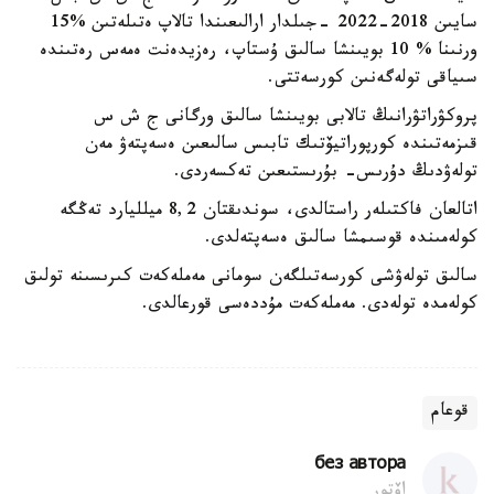
سايىن 2018-2022 -جىلدار ارالىعىندا تالاپ ەتىلەتىن %15
ورنىنا % 10 بويىنشا سالىق ۇستاپ، رەزيدەنت ەمەس رەتىندە
سىياقى تولەگەنىن كورسەتتى.
پروكۋراتۋرانىڭ تالابى بويىنشا سالىق ورگانى ج ش س
قىزمەتىندە كورپوراتيۆتىك تابىس سالىعىن ەسەپتەۋ مەن
تولەۋدىڭ دۇرىس- بۇرىستىعىن تەكسەردى.
اتالعان فاكتىلەر راستالدى، سوندىقتان 8,2 ميلليارد تەڭگە
كولەمىندە قوسىمشا سالىق ەسەپتەلدى.
سالىق تولەۋشى كورسەتىلگەن سومانى مەملەكەت كىرىسىنە تولىق
كولەمدە تولەدى. مەملەكەت مۇددەسى قورعالدى.
قوعام
без автора
اۆتور