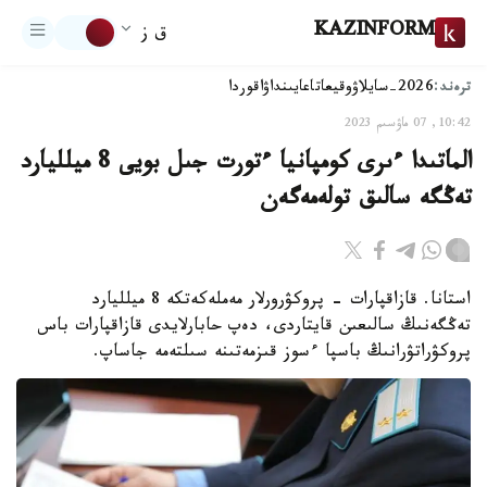
KAZINFORM
ق ز
ترەند:
2026-سايلاۋ
وقيعا
تاعايىنداۋ
اقوردا
10:42, 07 ماۋسىم 2023
الماتىدا ءىرى كومپانيا ءتورت جىل بويى 8 ميلليارد
تەڭگە سالىق تولەمەگەن
استانا. قازاقپارات - پروكۋرورلار مەملەكەتكە 8 ميلليارد
تەڭگەنىڭ سالىعىن قايتاردى، دەپ حابارلايدى قازاقپارات باس
پروكۋراتۋرانىڭ باسپا ءسوز قىزمەتىنە سىلتەمە جاساپ.