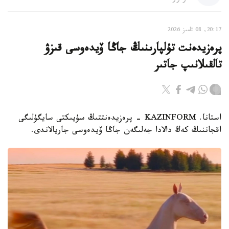
20:17, 08 تامىز 2026
پرەزيدەنت تۇلپارىنىڭ جاڭا ۆيدەوسى قىزۋ
تالقىلانىپ جاتىر
استانا. KAZINFORM - پرەزيدەنتتىڭ سۇيىكتى سايگۇلىگى
اقجاننىڭ كەڭ دالادا جەلىگەن جاڭا ۆيدەوسى جاريالاندى.