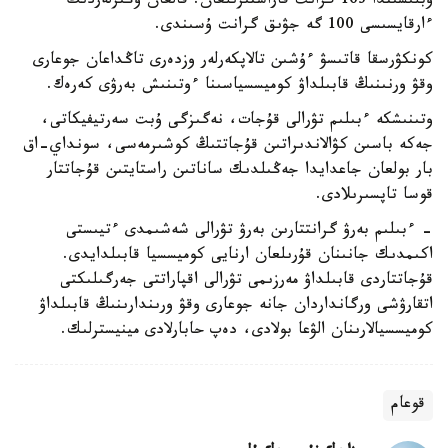
وبلىسىندا 163 گرانت قاراستىرىلعان. قالعان وڭىرلەردىڭ
ءارقايسىسى 100 گە جۋىق گرانت ۇسىندى.
كونكۋرسقا قاتىسۋ ءۇشىن تالاپكەرلەر وزدەرى تاڭداعان جوعارى
وقۋ ورنىنىڭ قابىلداۋ كوميسسياسىنا ءوتىنىش بەرۋى كەرەك.
وتىنىشكە ءبىلىم تۋرالى قۇجات، نەگىزگى ۇبت سەرتيفيكاتى،
جەكە باسىن كۋالاندىراتىن قۇجاتتىڭ كوشىرمەسى، سونداي-اق
بار بولعان جاعدايدا جەڭىلدىك ساناتىن راستايتىن قۇجاتتار
قوسا تاپسىرىلادى.
- ءبىلىم بەرۋ گرانتتارىن بەرۋ تۋرالى شەشىمدى ءتيىستى
اكىمدىك جانىنان قۇرىلعان ارنايى كوميسسيا قابىلدايدى.
قۇجاتتاردى قابىلداۋ مەرزىمى تۋرالى اقپاراتتى جەرگىلىكتى
اتقارۋشى ورگانداردان جانە جوعارى وقۋ ورىندارىنىڭ قابىلداۋ
كوميسسيالارىنان الۋعا بولادى، دەپ حابارلادى مينيسترلىك.
قوعام