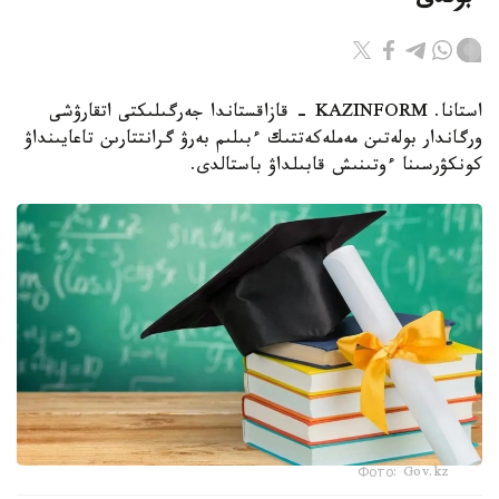
ءبولدى
استانا. KAZINFORM - قازاقستاندا جەرگىلىكتى اتقارۋشى
ورگاندار بولەتىن مەملەكەتتىك ءبىلىم بەرۋ گرانتتارىن تاعايىنداۋ
كونكۋرسىنا ءوتىنىش قابىلداۋ باستالدى.
Фото: Gov.kz