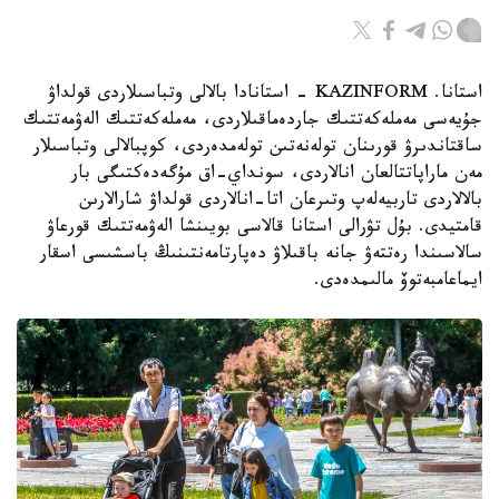
استانا. KAZINFORM - استانادا بالالى وتباسىلاردى قولداۋ
جۇيەسى مەملەكەتتىك جاردەماقىلاردى، مەملەكەتتىك الەۋمەتتىك
ساقتاندىرۋ قورىنان تولەنەتىن تولەمدەردى، كوپبالالى وتباسىلار
مەن ماراپاتتالعان انالاردى، سونداي-اق مۇگەدەكتىگى بار
بالالاردى تاربيەلەپ وتىرعان اتا-انالاردى قولداۋ شارالارىن
قامتيدى. بۇل تۋرالى استانا قالاسى بويىنشا الەۋمەتتىك قورعاۋ
سالاسىندا رەتتەۋ جانە باقىلاۋ دەپارتامەنتىنىڭ باسشىسى اسقار
ايماعامبەتوۆ مالىمدەدى.