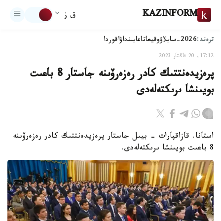
KAZINFORM
ق ز
ترەند:
2026-سايلاۋ
وقيعا
تاعايىنداۋ
اقوردا
17:12, 20 قاڭتار 2023
پرەزيدەنتتىك كادر رەزەرۆىنە جاستار 8 باعىت
بويىنشا ىرىكتەلەدى
استانا. قازاقپارات - بيىل جاستار پرەزيدەنتتىك كادر رەزەرۆىنە
8 باعىت بويىنشا ىرىكتەلەدى.