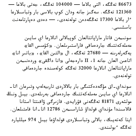
86673 تەڭگە، التى بالاعا — 104000 تەڭگە، جەتى بالاعا —
121360 تەڭگە. سەگىز جانە ودان كوپ بالاسى بار وتباسىلارعا
ءار بالاعا 17300 تەڭگەدەن تولەنەدى، — دەدى دەپارتامەنت
باسشىسى.
سونىمەن قاتار ماراپاتتالعان كوپبالالى انالارعا اي سايىن
مەملەكەتتىك جاردەماقى قاراستىرىلعان. «كۇمىس القا»
يەگەرلەرىنە — 27680 تەڭگە، ال «التىن القا»، «باتىر انا»
اتاعىن العان جانە 1، II دارەجەلى «انا داڭقى» وردەنىمەن
ماراپاتتالعان انالارعا 32000 تەڭگە كولەمىندە جاردەماقى
تولەنەدى.
سونداي-اق مۇگەدەكتىگى بار بالالاردى تاربيەلەپ وتىرعان اتا-
انالارعا اي سايىن مەملەكەتتىك جاردەماقى بەرىلەدى. بيىل ونىڭ
مولشەرى 81871 تەڭگەنى قۇرايدى. قازىرگى ۋاقىتتا استانا
قالاسىندا مۇنداي قولداۋ شاراسىمەن 12786 اتا-انا قامتىلعان.
ايتا كەتەيىك، بالالى وتباسىلاردى قولداۋعا بيىل 974 ميلليارد
تەڭگە ءبولىندى.