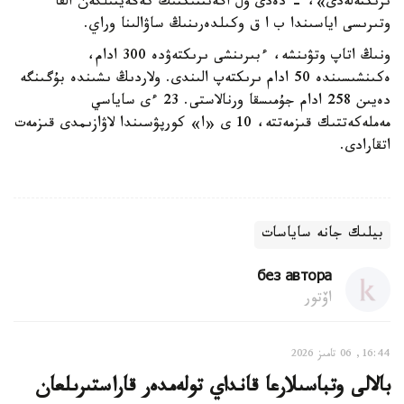
ىرىكتەلەدى»، - دەدى ول اگەنتتىكتىڭ كەڭەيتىلگەن القا
وتىرىسى اياسىندا ب ا ق وكىلدەرىنىڭ ساۋالىنا وراي.
ونىڭ اتاپ وتۋىنشە، ءبىرىنشى ىرىكتەۋدە 300 ادام،
ەكىنشىسىندە 50 ادام ىرىكتەپ الىندى. ولاردىڭ ىشىندە بۇگىنگە
دەيىن 258 ادام جۇمىسقا ورنالاستى. 23 ءى ساياسي
مەملەكەتتىك قىزمەتتە، 10 ى «ا» كورپۋسىندا لاۋازىمدى قىزمەت
اتقارادى.
بيلىك جانە ساياسات
без автора
اۆتور
16:44, 06 تامىز 2026
بالالى وتباسىلارعا قانداي تولەمدەر قاراستىرىلعان