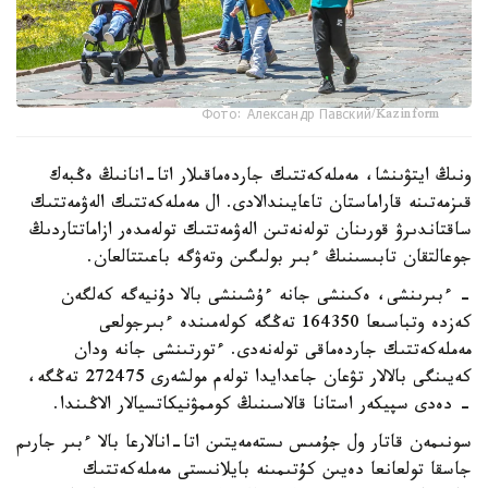
Фото: Александр Павский/Kazinform
ونىڭ ايتۋىنشا، مەملەكەتتىك جاردەماقىلار اتا-انانىڭ ەڭبەك
قىزمەتىنە قاراماستان تاعايىندالادى. ال مەملەكەتتىك الەۋمەتتىك
ساقتاندىرۋ قورىنان تولەنەتىن الەۋمەتتىك تولەمدەر ازاماتتاردىڭ
جوعالتقان تابىسىنىڭ ءبىر بولىگىن وتەۋگە باعىتتالعان.
- ءبىرىنشى، ەكىنشى جانە ءۇشىنشى بالا دۇنيەگە كەلگەن
كەزدە وتباسىعا 164350 تەڭگە كولەمىندە ءبىرجولعى
مەملەكەتتىك جاردەماقى تولەنەدى. ءتورتىنشى جانە ودان
كەيىنگى بالالار تۋعان جاعدايدا تولەم مولشەرى 272475 تەڭگە،
- دەدى سپيكەر استانا قالاسىنىڭ كوممۋنيكاتسيالار الاڭىندا.
سونىمەن قاتار ول جۇمىس ىستەمەيتىن اتا-انالارعا بالا ءبىر جارىم
جاسقا تولعانعا دەيىن كۇتىمىنە بايلانىستى مەملەكەتتىك