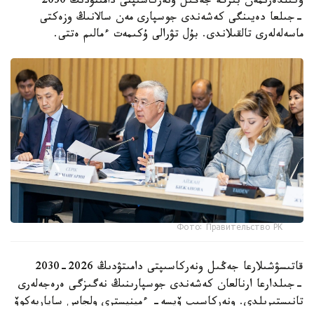
وكىلدەرىمەن بىرگە جەڭىل ونەركاسىپتى دامىتۋدىڭ 2030
-جىلعا دەيىنگى كەشەندى جوسپارى مەن سالانىڭ وزەكتى
ماسەلەلەرى تالقىلاندى. بۇل تۋرالى ۇكىمەت ءمالىم ەتتى.
Фото: Правительство РК
قاتىسۋشىلارعا جەڭىل ونەركاسىپتى دامىتۋدىڭ 2026-2030
-جىلدارعا ارنالعان كەشەندى جوسپارىنىڭ نەگىزگى ەرەجەلەرى
تانىستىرىلدى. ونەركاسىپ ۆيسە- ءمينيسترى ولجاس ساپاربەكوۆ