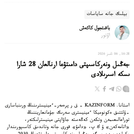
بيلىك جانە ساياسات
باقىتجول كاكەش
اۆتور
16:28, 06 تامىز 2026
جەڭىل ونەركاسىپتى دامىتۋعا ارنالعان 28 شارا
ىسكە اسىرىلادى
استانا. KAZINFORM - ق ر پرەمەر-ءمينيسترىنىڭ ورىنباسارى
-ۇلتتىق ەكونوميكا ءمينيسترى سەرىك جۇمانعاريننىڭ
توراعالىعىمەن وتكەن كەڭەستە جاۋاپتى مينيسترلىكتەر،
«اتامەكەن» ۇ ك پ، «دامۋ» قورى جانە وتاندىق كاسىپورىندار