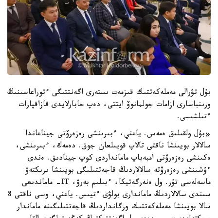
بۇل تۋرالى مەملەكەتتىك قىزمەت ىستەرى اگەنتتىگى ءتوراعاسىنىڭ
ورىنباسارى ازامات جولمانوۆ ايتتى، دەپ حابارلايدى قازاقپارات
ءتىلشىسى.
«بۇل ولقىلىق ەمەس. ياعني، ءبىرىنشى رەزەرۆتى جيناعاندا
سالالار بويىنشا ناقتى تالاپ قويىلعان جوق. دەمەك، ءبىرىنشى،
ەكىنشى رەزەرۆتى امبەباپ مامانداردى كوپ جينادىق. ەندى
ءۇشىنشى رەزەرۆتە سالالاردىڭ قاجەتتىلىگى بويىنشا ىرىكتەۋ
ماسەلەسى تۇر. ول ەنەرگەتيكا، ءبىلىم بەرۋ، IT- ماماندىعى
سىندى سالالاردىڭ ماماندارى بولۋى ءتيىس. ياعني، وسى ناقتى 8
سالا بويىنشا مەملەكەتتىك ورگانداردىڭ قاجەتتىلىگىنە ماماندار