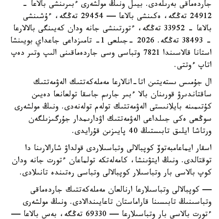
جاردەماقى بەرىلەدى. بيىل ونىڭ مولشەرى ءبىرىنشى بالاعا -
24912 تەڭگە، ەكىنشى بالاعا — 29454 تەڭگە، ءۇشىنشى
بالاعا - 33952 تەڭگە، ءتورتىنشى جانە ودان كەيىنگى بالالارعا
- 38493 تەڭگە. 2026 -جىلعى 1- تامىزداعى جاعداي بويىنشا
استانا قالاسىندا 7821 وتباسى وسى جاردەماقىنى الىپ وتىر دەپ
اتاپ ءوتتى.
ال جۇمىس ىستەيتىن اتا-انالارعا مەملەكەتتىك الەۋمەتتىك
ساقتاندىرۋ قورىنان بالا ءبىر جارىم جاسقا تولعانعا دەيىن
كۇتىمىنە بايلانىستى الەۋمەتتىك تولەم تولەنەدى. ونىڭ مولشەرى
سوڭعى ەكى جىلداعى الەۋمەتتىك اۋدارىمدار جۇرگىزىلگەن
ورتاشا ايلىق تابىستىڭ 40 پايىزىن قۇرايدى.
اسقار ايماعامبەتوۆ كوپبالالى وتباسىلاردى قولداۋ شارالارىنا دا
توقتالدى. ونىڭ ايتۋىنشا، كامەلەتكە تولماعان ءتورت جانە ودان
كوپ بالاسى بار وتباسىلار كوپبالالى وتباسى رەتىندە تانىلادى.
— كوپبالالى وتباسىلارعا ارنالعان مەملەكەتتىك جاردەماقى
وتباسىنىڭ تابىسىنا قاراماستان تاعايىندالادى. ونىڭ مولشەرى
ءتورت بالاسى بار وتباسىلارعا — 69330 تەڭگە، بەس بالاعا —