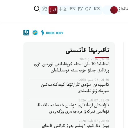
الداۋ
KZ
QZ
РУ
EN
中文
ق ز
ЎЗ
تاقىرىپقا قاتىستى
22:08, 07 تامىز 2026
استانادا 10 نان استام كوپقاباتتى تۇرعىن ءۇي
ورتالىق جىلۋ جۇيەسىنە قوسىلماعان
21:30, 07 تامىز 2026
كاسپيدەن سۋدى تازارتۋعا كومەكتەسەتىن
سيرەك ۇلۋ تابىلدى
21:09, 07 تامىز 2026
قازاقستان ازاماتتارى ءۇشىن شەتەلدە بالانىڭ
تۋعانىن تىركەۋ ەرەجەلەرى وزگەردى
20:45, 07 تامىز 2026
بيىل ەڭ كوپ ءبىلىم بەرۋ گرانتى قانداي