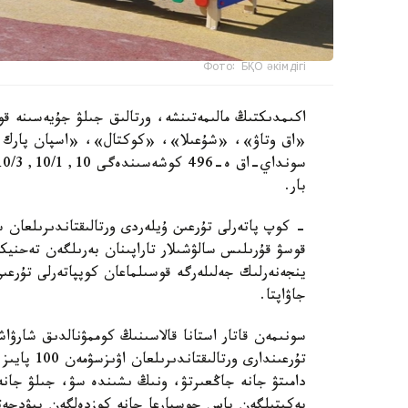
Фото: БҚО әкімдігі
اكىمدىكتىڭ مالىمەتىنشە، ورتالىق جىلۋ جۇيەسىنە قو
«اق وتاۋ»، «شۇعىلا»، «كوكتال»، «اسپان پارك و
بار.
- كوپ پاتەرلى تۇرعىن ۇيلەردى ورتالىقتاندىرىلعان 
قوسۋ قۇرىلىس سالۋشىلار تاراپىنان بەرىلگەن تەحنيك
ينجەنەرلىك جەلىلەرگە قوسىلماعان كوپپاتەرلى تۇرعى
جاۋاپتا.
سونىمەن قاتار استانا قالاسىنىڭ كوممۋنالدىق شارۋاش
تۇرعىندارى 
دامىتۋ جانە جاڭعىرتۋ، ونىڭ ىشىندە سۋ، جىلۋ جانە 
بەكىتىلگەن باس جوسپارعا جانە كوزدەلگەن بيۋدجەتت