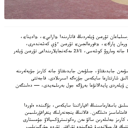
سىلماعان تۇرعىن ۇيلەردىڭ قاتارىندا «ارابي»، «ادينا»،
رمان پارك»، «قورعالجىن» تۇرعىن ءۇي كەشەندەرى،
سونداي-اق ە-496 كوشەسىندەگى 10, 10/1, 10/3 جانە وماروۆ كوشەسى، 23/1 مەكەنجايلارىنداعى تۇرعىن ۇيلەر
سۋمەن جابدىقتاۋ، جىلۋمەن جابدىقتاۋ جانە كارىز جۇيەلەرىنە
الىق شارتتارعا سايكەس جۇزەگە اسىرىلادى. قاجەتتى
ن ۇيلەردى پايدالانۋعا بەرۋگە جول بەرىلمەيدى، — دەلىنگەن
ىلىق باسقارماسىنىڭ اقپاراتىنا سايكەس، بۇگىندە ەلوردا
ورتالىقتاندىرىلعان اۋىزسۋمەن 100 پايىز قامتاماسىز ەتىلگەن. قالانىڭ ينجەنەرلىك ينفراقۇرىلىمىن
كارىز جەلىلەرىن سالۋ مەن رەكونسترۋكسيالاۋ جۇمىستارى
ىك قارجىلاندىرۋ شەگىندە تۇراقتى تۇردە جۇرگىزىلىپ