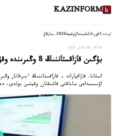
KAZINFORM
ترەند:
اقوردا
تاعايىنداۋ
وقيعا
2026-سايلاۋ
07:53, 09 قاڭتار 2023
بۇگىن قازاقستاننىڭ 8 وڭىرىندە وقۋشىلار مەكتەپكە بارمايدى
استانا. قازاقپارات - قازاقستاننىڭ ءبىرقاتار وڭىرى
اۋىسىمداعى ساباقتى قاشىقتان وقيتىن بولدى، دەپ