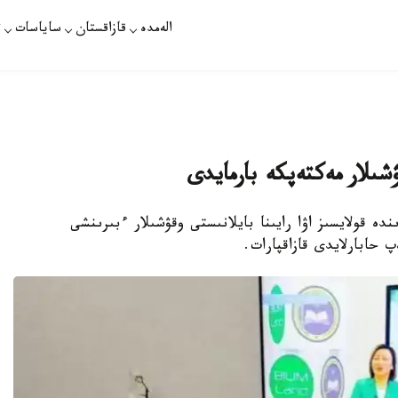
الەمدە
قازاقستان
ساياسات
ت
ندە قولايسىز اۋا رايىنا بايلانىستى وقۋشىلار ءبىرىنشى
 حابارلايدى قازاقپارات.