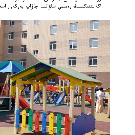
اگەنتتىگىنىڭ رەسمي ساۋالىنا جاۋاپ بەرگەن استا