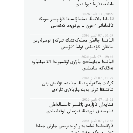
ماماندىقتارعا ءبولىندى
20:27, 07 تامىز 2026
اتا-انا بالانىڭ دەنساۋلىعىنا قاۋىپسىز سومكە
تاڭداعانى ءجون - ورتوپەد كەڭەسى
20:09, 07 تامىز 2026
الماتىدا جالعان مەملەكەتتىك تىركەۋ نومىرلەرىن
ساتقان كۇدىكتى قولعا ءتۇستى
19:46, 07 تامىز 2026
الماتىدا «بايسات» بازارى اۋكسيوندا 24 ميلليارد
تەڭگەگە ساتىلدى
19:29, 07 تامىز 2026
گرانت يەگەرلەرىنىڭ جەلىدە قۋانىش پەن
شاتتىققا تولى بەينەجازبالارى تارادى
18:21, 07 تامىز 2026
قىتايدان تاۋاردى زاڭسىز تاسىمالداعان
قىلمىستىق توپتىڭ قىزمەتى توقتاتىلدى
17:43, 07 تامىز 2026
قازاقستاندا تەلەديدار ءوندىرىسى جارتى جىلدا