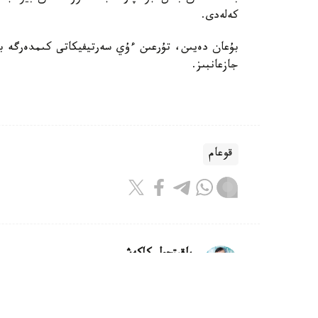
كەلەدى.
بۇعان دەيىن، تۇرعىن ءۇي سەرتيفيكاتى كىمدەرگە بە
جازعانبىز.
قوعام
باقىتجول كاكەش
اۆتور