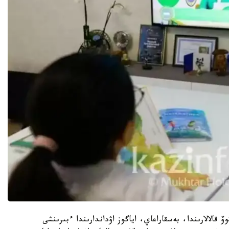
 كۋرچاتوۆ قالالارىندا، بەسقاراعاي، اياگوز اۋداندارىندا ءبىرىنشى