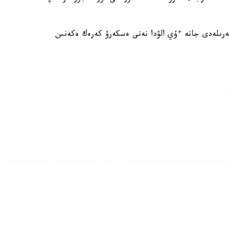
رىلەدى جانە ءۇي الۋدا نەنى ەسكەرۋ كەرەك ەكەنىن