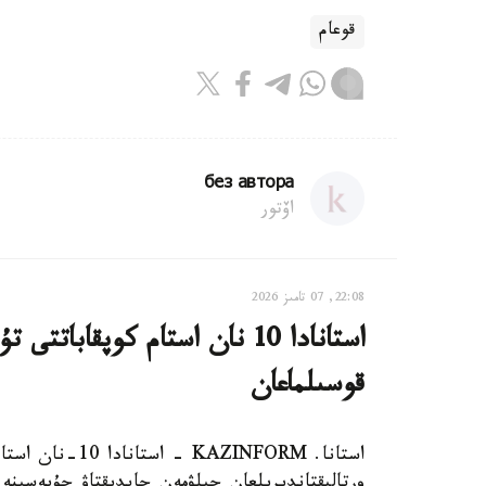
قوعام
без автора
اۆتور
22:08, 07 تامىز 2026
استانادا 10 نان استام كوپقاب
قوسىلماعان
استانا. AZINFORM