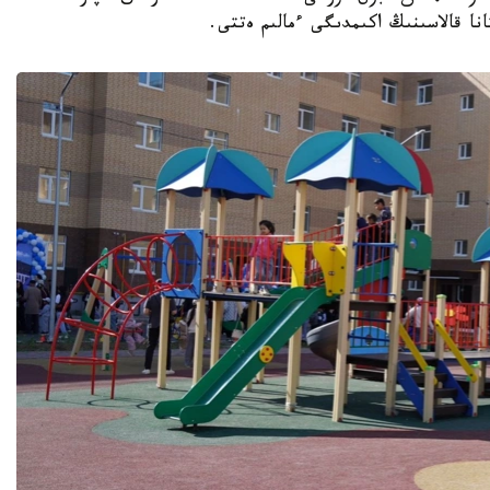
نا قالاسىنىڭ اكىمدىگى ءمالىم ەتتى.