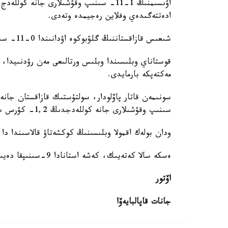
اۋىسىمنىڭ 1-11- سىنىپ وقۋشىلارى جانە ك
ادەتتەگىدەي وفلاين رەجيمدە وتەدى.
شىعىس قازاقستاننىڭ گلۋبوكوە اۋدانىندا 0-11- سىنىپ وقۋشىلارى ۇيدە قالادى.
قوستاناي وبلىسىندا وبلىس ورتالىعى مەن رۋدنىيدا، ام
مەكتەپكە بارمايدى.
سىنىپ وقۋشىلارى جانە كوللەدجدىڭ 1,2- كۋرس ستۋدەنتتەرى قاشىقتان وقيدى.
ودان بولەك اقمولا وبلىسىنىڭ كوكشەتاۋ قالاسىندا دا 0-11- سىنىپ وقۋشىلارى ۇيدە قالدى.
ەسكە سالا كەتەيىك، كەشە استانادا 9-سىنىپقا دەيىنگى وقۋشىلار ونلاين فورماتقا اۋىساتىنى حابارلانعان.
اۆتور
جانات قاپالبايەۆا