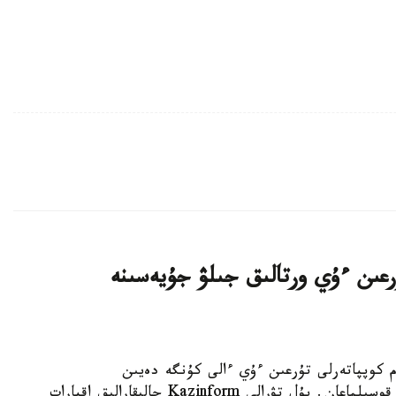
اتتى تۇرعىن ءۇي ورتالىق جىلۋ جۇيەسىنە
K - استانادا 10-نان استام كوپپاتەرلى تۇرعىن ءۇي ءالى كۇنگە دەيىن
ورتالىقتاندىرىلعان جىلۋمەن جابدىقتاۋ جۇيەسىنە قوسىلماعان. بۇل تۋرالى Kazinform حالىقارالىق اقپارات