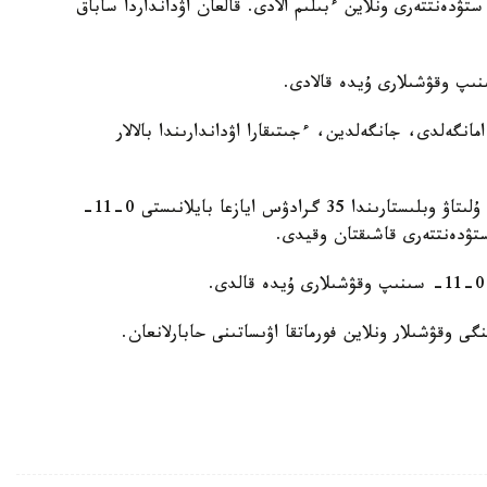
وللەدج ستۋدەنتتەرى ونلاين ءبىلىم الادى. قالعان اۋدانداردا ساباق
انگەلدى، جانگەلدين، ءجىتىقارا اۋداندارىندا بالالار
سونىمەن قاتار پاۆلودار، سولتۇستىك قازاقستان جانە ۇلىتاۋ وبلىستارىندا 35 گرادۋس ايازعا بايلانىستى 0-11-