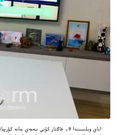
اباي وبلىسىندا 9- قاڭتار كۇنى سەمەي جانە