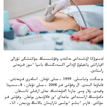
لەسنوۆكا اۋىلىنداعى مەكتەپ وقۋشىسىنىڭ جۇكتىلىگى تۋرالى
اقپاراتتى پانفيلوۆ اۋدانى اكىمدىگىنىڭ باسپا ءسوز قىزمەتى
راستادى.
«جىگىت وتباسىلى. 1999 -جىلى تۋعان. اسكەري قىزمەتشى.
قاماۋعا الىندى. ال وقۋشى قىز 2008 -جىلى تۋعان، 8-سىنىپتا
وقيدى. ولار وسى جازدا الەۋمەتتىك جەلى ارقىلى تانىسقان.
ەكەۋىنىڭ اراسىنداعى جاعداي ءوز قالاۋىمەن بولعان. وقۋشى قىز
جۇكتى. قازىر ءبىلىم ءبولىمى تاراپىنان بالانىڭ وزىمەن، اتا-