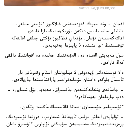
Фото: Кадр из видео
اقجان - وتە سيرەك كەزدەسەتىن قىلاڭبوز ءتۇستى جىلقى.
عاناتلى جانە تابىس دەگەن تۇرىكمەننىڭ تازا قاندى
اقالتەكەسىنەن تۋعان. مۇنداي قىلاڭبوز تۇكتى جىلقى اقالتەكە
تۇقىمىنىڭ ءوز ىشىندە 3 پايىزعا جەتپەيدى.
سول سەبەپتى الەمدە دە، الەۋمەتتىك جەلىدە دە اقجاننىڭ داڭقى
كەڭ تارادى.
دالا توسىندەگى ۆيدەونى 2 ميلليوننان استام وقىرمانى بار
تانىمال بلوگەر داستان مۇحامەتراحىم پاراقشاسىندا جاريالادى.
- جاساندى ينتەللەكتىدەن جاقسىراق. سەبەبى بۇل شىنايى، -
دەپ جازىلعان بەينەكادردا.
ءتۇسىرىلىم جۇمىستارى استانا قالاسىنىڭ ماڭىندا وتكەن.
- تۇلپاردى العاش بولىپ تابيعاتقا شىعارىپ، درونعا تۇسىردىك.
پرەزيدەنتىمىزدىڭ سەنىمىمەن سۇيىكتى تۇلپارىن ءتۇسىرۋ ماعان