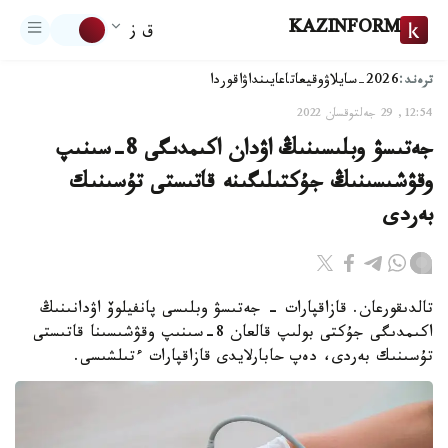
KAZINFORM
ق ز
ترەند:
2026-سايلاۋ
وقيعا
تاعايىنداۋ
اقوردا
12:54, 29 جەلتوقسان 2022
جەتىسۋ وبلىسىنىڭ اۋدان اكىمدىگى 8-سىنىپ
وقۋشىسىنىڭ جۇكتىلىگىنە قاتىستى تۇسىنىك
بەردى
تالدىقورعان. قازاقپارات - جەتىسۋ وبلىسى پانفيلوۆ اۋدانىنىڭ
اكىمدىگى جۇكتى بولىپ قالعان 8-سىنىپ وقۋشىسىنا قاتىستى
تۇسىنىك بەردى، دەپ حابارلايدى قازاقپارات ءتىلشىسى.