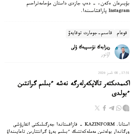
بۇيىرعان ەكەن، - دەپ جازدى داستان مۇحامەتراحىم
Instagram پاراقشاسىندا.
قوعام
قاسىم-جومارت توقايەۆ
ريزابەك نۇسىپبەك ۇلى
اۆتور
17:51, 08 تامىز 2026
اكىمدىكتەر تالاپكەرلەرگە نەشە ءبىلىم گرانتىن
ءبولدى
استانا. KAZINFORM - قازاقستاندا جەرگىلىكتى اتقارۋشى
ورگاندار بولەتىن مەملەكەتتىك ءبىلىم بەرۋ گرانتتارىن تاعايىنداۋ