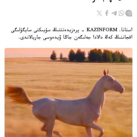
استانا. KAZINFORM - پرەزيدەنتتىڭ سۇيىكتى سايگۇلىگى
اقجاننىڭ كەڭ دالادا جەلىگەن جاڭا ۆيدەوسى جاريالاندى.