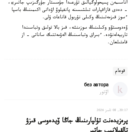
اناسىمەن پسيحولوگيالىق تۇرعىدا جۇمىستار جۇرگىزىپ جاتىر»،
- دەدى قازاقپارات تىلشىسىنە پانفيلوۆ اۋدانى اكىمىنىڭ باسپا
ءسوز قىزمەتىنىڭ وكىلى نۇربول قاناعات ۇلى.
ۆەدومستۆو وكىلىنىڭ سوزىنشە، قىز بالا تولىق وتباسىندا
تاربيەلەنۋدە. ءبىراق وتباسىنىڭ الەۋمەتتىك ساناتى - از
قامتىلعان.
قوعام
без автора
اۆتور
20:17, 08 تامىز 2026
پرەزيدەنت تۇلپارىنىڭ جاڭا ۆيدەوسى قىزۋ
تالقىلانىپ جاتىر