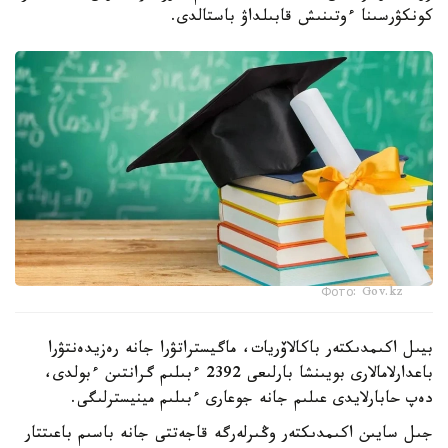
كونكۋرسىنا ءوتىنىش قابىلداۋ باستالدى.
Фото: Gov.kz
بيىل اكىمدىكتەر باكالاۆريات، ماگيستراتۋرا جانە رەزيدەنتۋرا
باعدارلامالارى بويىنشا بارلىعى 2392 ءبىلىم گرانتىن ءبولدى،
دەپ حابارلايدى عىلىم جانە جوعارى ءبىلىم مينيسترلىگى.
جىل سايىن اكىمدىكتەر وڭىرلەرگە قاجەتتى جانە باسىم باعىتتار