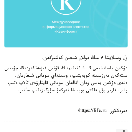
ول وسىلايشا 9 مىڭ دوللار شىعىن كەلتىرگەن.
دۇكەن باسشىلىعى 3-4 ءتىلىمنىڭ قۇنىن قىزمەتكەردىڭ جۇمىس
ىستەگەن مەرزىمىنە كوبەيتىپ، وسىنداي سومانى شىعارعان.
ەندى دۇكەن يەسى ودان اتالعان سومانى قايتارۋدى تالاپ ەتىپ
وتىر. قازىر بۇل فاكتى بويىنشا تەرگەۋ جۇرگىزىلىپ جاتىر.
دەرەككوز: https://life.ru/