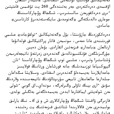
گەنەتيكالىق مۋتاتسيا نۇكتەسى انىقتالدى. عالىمدار الىنعان
اۋقىمدى دەرەكتەردى جەر بەتىندەگى 260 يت تۇقىمىن قامتيتىن
ءىرى دەرەكقورمەن سالىستىرىپ، شىڭجاڭ وۆچاركاسىنىڭ
جوعارى دالدىكتەگى «گەنومدىق سايكەستەندىرۋ كارتاسىن»
جاسادى.
دەرەككوزدىڭ جازۋىنشا، بۇل «گەنەتيكالىق ءتولقۇجات» عىلىمي
قورىتىندى عانا ەمەس، سونىمەن قاتار پراكتيكالىق قولدانۋعا
ارنالعان «باعدار» قىزمەتىن اتقارادى. بۇعان دەيىن
جۇرگىزىلگەن فۋنكتسيونالدىق گەندەردى زەرتتەۋ ناتيجەلەرىمەن
ۇشتاستىرا وتىرىپ، عىلىمي توپ شىڭجاڭ وۆچاركاسىنا ءتان
گيپوكسياعا توزىمدىلىك جانە قورشاعان ورتانىڭ قولايسىز
جاعدايلارىنا بەيىمدەلۋ گەندەرىن انىقتادى. وسىلايشا مىڭداعان
جىلدارعا جالعاسقان تابيعي سۇرىپتالۋدىڭ ناتيجەسىندە ولاردىڭ
سۋىق ءارى بيىك تاۋلى وڭىرلەرگە، سونداي-اق گوبي ءشولى
مەن شولەيتتى ايماقتارعا ابدەن بەيىمدەلگەنى بەلگىلى بولدى.
قازىرگى ۋاقىتتا شىڭجاڭ وۆچاركالارى ش و ق ك- نىڭ بارلىق
بولىمدەرى مەن قالالارىندا شتاتتىق قىزمەتتىك يت رەتىندە