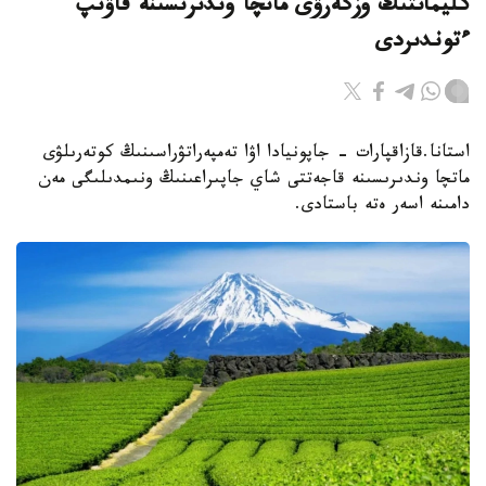
كليماتتىڭ وزگەرۋى ماتچا وندىرىسىنە قاۋىپ
ءتوندىردى
استانا.قازاقپارات - جاپونيادا اۋا تەمپەراتۋراسىنىڭ كوتەرىلۋى
ماتچا وندىرىسىنە قاجەتتى شاي جاپىراعىنىڭ ونىمدىلىگى مەن
دامىنە اسەر ەتە باستادى.