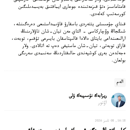
قولدانىلادى. ولار شەكارالىق باقىلاۋ مەن قوعامدىق ءتارتىپتى
قامتاماسىز ەتۋ قىزمەتىندە جوعارى ايماقتىق بەيىمدىلىگىن
كورسەتىپ كەلەدى.
قىتاي جۇمىسشى يتتەردى باسقارۋ قاۋىمداستىعى دەرەگىنشە،
شىڭجاڭ وۆچاركاسى - التاي مەن تيان-شان تاۋلارىنىڭ
ارالىعىنداعى بايتاق دالادا قالىپتاسقان بايىرعى تۇقىم، توبەت،
قازاق توبەتى، تيان-شان ماستيفى دەپ تە اتالادى. ولار
ەجەلدەن بەرى كوشپەندى حالىقتاردىڭ سەنىمدى سەرىگى
بولعان.
الەم
ريزابەك نۇسىپبەك ۇلى
اۆتور
16:18, 08 تامىز 2026