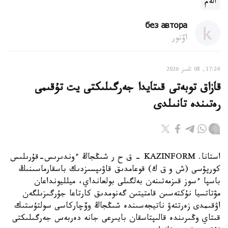
الەم
без автора
اۆتور
17:24, 08 تامىز 2026
قازاق توبەتى قىتايدا جەرگىلىكتى يت تۇقىمى
رەتىندە تانىلدى
استانا. KAZINFORM – ق ح ر شىڭجاڭ ءوندىرىس-قۇرىلىس
كورپۋسى (ش و ق ك) قوعامدىق قاۋىپسىزدىك باسقارماسىنىڭ
باسپا ءسوز قىزمەتىنەن بەلگىلى بولعانداي، ميلليونداعان
مۋتاتسيا نۇكتەسىن قامتيتىن گەنومدىق كارتاعا جۇرگىزىلگەن
اۋقىمدى زەرتتەۋ ناتيجەسىندە شىڭجاڭ وۆچاركاسى سولتۇستىك
قىتاي وڭىرىندە قالىپتاسقان بايىرعى جانە دەربەس جەرگىلىكتى