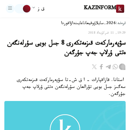
KAZINFORM
ق ز
ترەند:
2026-سايلاۋ
وقيعا
تاعايىنداۋ
اقوردا
19:29, 11 قىركۇيەك 2018
سۋپەرماركەت قىزمەتكەرى 8 جىل بويى سۇرلەنگەن
ەتتى ۇرلاپ جەپ جۇرگەن
استانا. قازاقپارات - ​ا ق ش-تا سۋپەرماركەت قىزمەتكەرى
سەگىز جىل بويى تۋرالعان سۇرلەنگەن ەتتى ۇرلاپ جەپ
جۇرگەن.