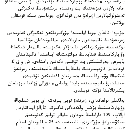
بىرلەسىپ، «شىڭجاڭ وۆچاركاسىنىڭ تۇقىمدىق تازالىعىن ساقتاۋ
جانە ولاردى قىزمەتتىك يت رەتىندە ىرىكتەۋدىڭ نەگىزگى
تەحنولوگيالارىن ازىرلەۋ مەن قولدانۋ» جوباسىن ىسكە قوسقان
بولاتىن.
جۋىردا اتالعان جوبا اياسىندا جۇرگىزىلگەن نەگىزگى گەنومدىق
زەرتتەۋدىڭ ناتيجەلەرى جاريالاندى. ميلليونداعان مۋتاتسيا
نۇكتەسىنە جۇرگىزىلگەن تالداۋلار نەگىزىندە عالىمدار شىڭجاڭ
وۆچاركاسىنىڭ قىتايدىڭ سولتۇستىك ايماعىندا قالىپتاسقان
بايىرعى جەرگىلىكتى يت تۇقىمى ەكەنىن راستادى. ش و ق ك
قوعامدىق قاۋىپسىزدىك باسقارماسىنىڭ مالىمەتىنشە، زەرتتەۋ
شىڭجاڭ وۆچاركاسىنىڭ «سىرتتان اكەلىنگەن تۇقىمدى
جەتىلدىرۋ ناتيجەسىندە پايدا بولعانى» تۋرالى ۇزاققا سوزىلعان
پىكىرتالاسقا نۇكتە قويىلدى.
بەلگىلى بولعانداي، زەرتتەۋ توبى بىرنەشە اي بويى شىڭجاڭ
وۆچاركاسىنىڭ بۇكىل ولكەدەگى نەگىزگى تارالۋ ايماقتارىن
ارالاپ، 109 داراباسقا جوعارى ساپالى تولىق گەنومدىق
سەكۆەنيرلەۋ جۇرگىزدى. ناتيجەسىندە 25 ميلليوننان استام