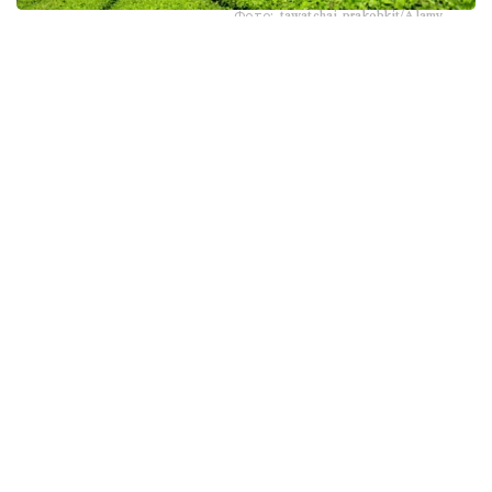
Фото: tawatchai prakobkit/Alamy
اسىرەسە جازعى اپتاپ، جىلى تۇندەر جانە كوكتەمدەگى اۋا
رايىنىڭ قۇبىلمالىلىعى شاي بۇتالارىنا قوسىمشا سالماق ءتۇسىرىپ
وتىر. عالىمدار ماسەلەنى شەشۋ ءۇشىن ىستىققا ءتوزىمدى
سۇرىپتاردى گەنومدىق ادىستەرمەن ىرىكتەۋگە كىرىسكەن، دەپ
حابارلايدى turkystan.kz newscientist.com-عا سىلتەمە
جاساپ.
الايدا الەۋمەتتىك جەلىلەردە تاراعان «تەمپەراتۋرا تاعى 1°C- قا
كوتەرىلسە، ماتچا مۇلدە جوعالادى» دەگەن مالىمدەمەنى عىلىمي
تۇرعىدان دالەلدەنگەن بولجام دەۋگە بولمايدى. قازىرگى
زەرتتەۋلەر كليماتتىڭ جىلىنۋى ءونىم كولەمىن ازايتىپ، جوعارى
ساپالى ماتچانىڭ ءدامىن وزگەرتۋى مۇمكىن ەكەنىن كورسەتەدى.
ءبىراق ناقتى ءبىر گرادۋسقا بايلانعان جويىلۋ شەگى انىقتالعان
جوق.
ماتچا كادىمگى كەپتىرىلگەن شاي جاپىراعىنان ەمەس، تەنچا
دەپ اتالاتىن ارنايى شيكىزاتتان دايىندالادى. ەگىن جيناۋعا