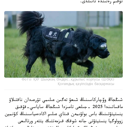
تۇقىم رەتىندە تانىلدى.
Фото: ҚХР Шыңжаң Өндіріс-құрылыс корпусы (ШӨҚК)
Қоғамдық қауіпсіздік басқармасы
شىڭجاڭ وۆچاركاسىنىڭ شىعۋ تەگىن عىلىمي تۇرعىدان ناقتىلاۋ
ماقساتىندا 2025 -جىلعى تامىزدا شىڭجاڭ ساياسي-قۇقىق
ينستيتۋتىنىڭ باس بولۋىمەن قىتاي عىلىم اكادەمياسىنىڭ كۋنمين
زوولوگيا ينستيتۋتى جانە شوقك قىزمەتتىك يتتەر ورتالىعى