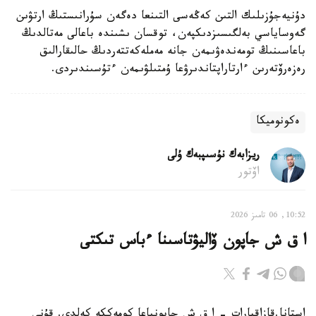
دۇنيەجۇزىلىك التىن كەڭەسى التىنعا دەگەن سۇرانىستىڭ ارتۋىن
گەوساياسي بەلگىسىزدىكپەن، توقسان ىشىندە باعالى مەتالدىڭ
باعاسىنىڭ تومەندەۋىمەن جانە مەملەكەتتەردىڭ حالىقارالىق
رەزەرۆتەرىن ءارتاراپتاندىرۋعا ۇمتىلۋىمەن ءتۇسىندىردى.
ەكونوميكا
ريزابەك نۇسىپبەك ۇلى
اۆتور
10:52, 06 تامىز 2026
ا ق ش جاپون ۆاليۋتاسىنا ءباس تىكتى
استانا.قازاقپارات - ا ق ش جاپونياعا كومەككە كەلدى. قۇنى