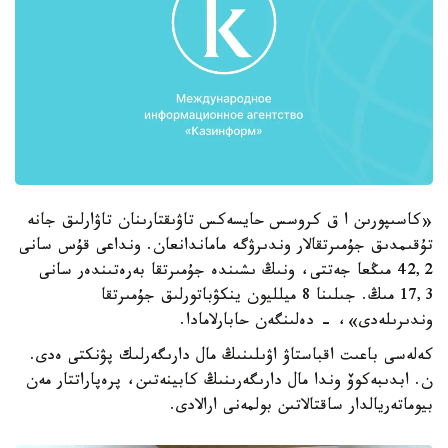
«كاسىپورىن ا ق كروسس حايسەكس تاۋىقتارىنان تاۋارلىق جانە
تۇقىمدىق جۇمىرتقالار وندىرۋگە ماماندانعان. ونداعى قۇس سانى
42,2 مىڭعا جەتتى، ونىڭ ىشىندە جۇمىرتقا بەرەتىندەر سانى
17,3 مىڭ. جىلىنا 8 ميلليون ينكۋباتورلىق جۇمىرتقا
وندىرىلەدى»، - دەلىنگەن حابارلامادا.
كەلەسى باعىت اقباستاۋ اۋىلىنىڭ مال دارىگەرلىك پۋنكتى ەدى.
ن. ابدىبەكوۆ وندا مال دارىگەرىنىڭ كابينەتىن، پرەپاراتتار مەن
بيوماتەريالدار ساقتالاتىن بولمەنى ارالادى.