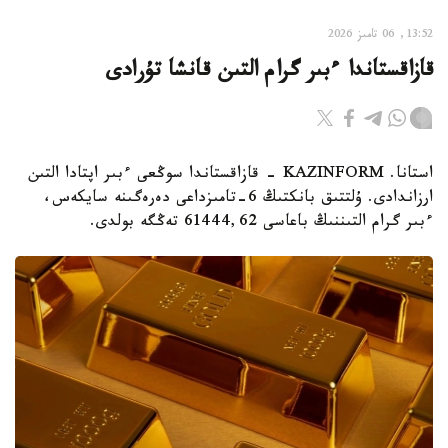
13:52, 06 تامىز 2026
قازاقستاندا ءبىر گرام التىن قانشا تۇرادى
استانا. KAZINFORM - قازاقستاندا سوڭعى ءبىر اپتادا التىن
ارزاندادى. ۇلتتىق بانكتىڭ 6-تامىزداعى دەرەگىنە سايكەس،
ءبىر گرام التىننىڭ باعاسى 61444,62 تەڭگە بولدى.