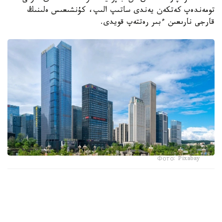
تومەندەپ كەتكەن يەندى ساتىپ الىپ، كۇنشىعىس ەلىنىڭ
قارجى نارىعىن ءبىر رەتتەپ قويدى.
Фото: Pixabay
ەسەسىنە يەنگە شاققاندا دوللاردىڭ قۇنى ءتۇستى. بۇلاي بولارىن
ا ق ش بىلمەي وتىرعان جوق. ءبىراق اق ءۇي جاپونداردى
نەعىپ جارىلقاپ قالدى؟ يەنگە نەگە ءباس تىكتى؟ بۇل ۋاقىتشا