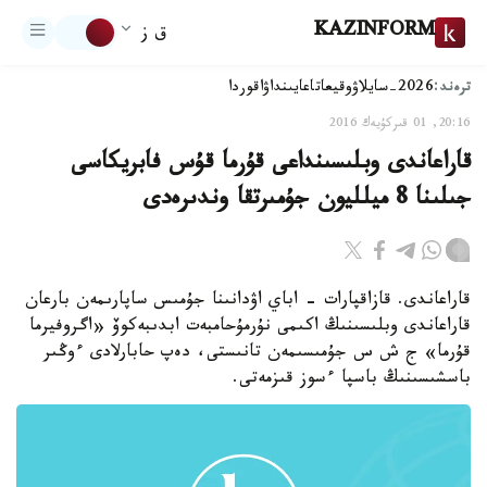
KAZINFORM
ق ز
ترەند:
2026-سايلاۋ
وقيعا
تاعايىنداۋ
اقوردا
20:16, 01 قىركۇيەك 2016
قاراعاندى وبلىسىنداعى قۇرما قۇس فابريكاسى
جىلىنا 8 ميلليون جۇمىرتقا وندىرەدى
قاراعاندى. قازاقپارات - اباي اۋدانىنا جۇمىس ساپارىمەن بارعان
قاراعاندى وبلىسىنىڭ اكىمى نۇرمۇحامبەت ابدىبەكوۆ «اگروفيرما
قۇرما» ج ش س جۇمىسىمەن تانىستى، دەپ حابارلادى ءوڭىر
باسشىسىنىڭ باسپا ءسوز قىزمەتى.