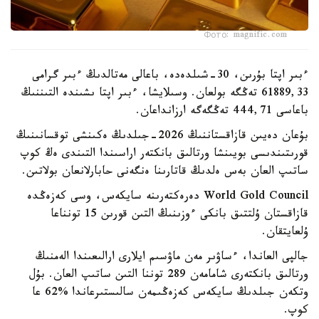
Фото: magnific.com
ءبىر اپتا بۇرىن، 30-شىلدەدە، باعالى مەتالدىڭ ءبىر گرامى
61889,33 تەڭگە بولعان. وسىلايشا، ءبىر اپتا ىشىندە التىننىڭ
باعاسى 444,71 تەڭگەگە ارزانداعان.
بۇعان دەيىن قازاقستاننىڭ 2026-جىلدىڭ ەكىنشى توقسانىنىڭ
قورىتىندىسى بويىنشا ورتالىق بانكتەر اراسىندا التىندى ەڭ كوپ
ساتىپ العان بەس ەلدىڭ قاتارىنا ەنگەنى حابارلانعان بولاتىن.
World Gold Council دەرەكتەرىنە سايكەس، وسى كەزەڭدە
قازاقستان ۇلتتىق بانكى ءوزىنىڭ التىن قورىن 15 تونناعا
ۇلعايتقان.
جالپى العاندا، ءساۋىر مەن ماۋسىم ايلارى ارالىعىندا الەمنىڭ
ورتالىق بانكتەرى شامامەن 289 توننا التىن ساتىپ العان. بۇل
وتكەن جىلدىڭ سايكەس كەزەڭىمەن سالىستىرعاندا %62 عا
كوپ.