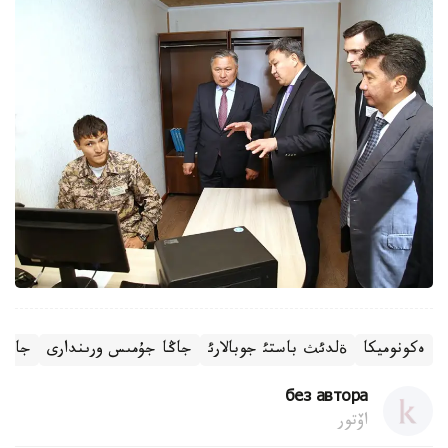
ەكونوميكا
جاڭا جۇمىس ورىندارى
جاڭا 
ةلدئث باستئ جوبالارئ
без автора
اۆتور