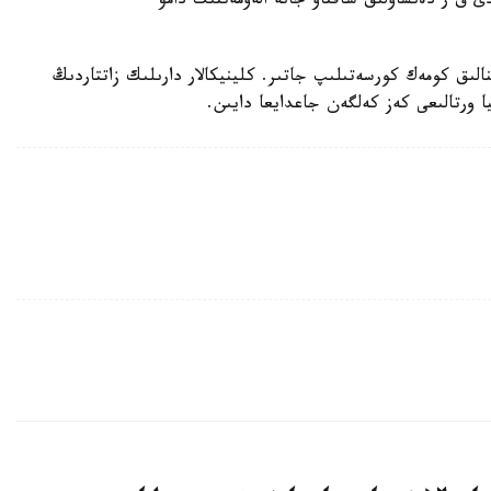
 دەپ حابارلادى ق ر دەنساۋلىق ساقتاۋ جانە الەۋمەتتىك دامۋ
نالىق كومەك كورسەتىلىپ جاتىر. كلينيكالار دارىلىك زاتتاردىڭ
ا ورتالىعى كەز كەلگەن جاعدايعا دايىن.