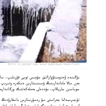
Фото: Су ресурстары және ирригация министрлігі
بۇگىندە ۆەدومستۆوارالىق جۇمىس توبى قۇرىلىپ، ساراپ
مەن سالا ماماندارىنىڭ ۇسىنىستارىن ەسكەرە وتىرىپ،
جوباسىن جاريالاپ، مۇددەلى مەملەكەتتىك ورگاندارمە
تۇجىرىمداما جەراستى سۋ رەسۋرستارىن باسقارۋدىڭ زا