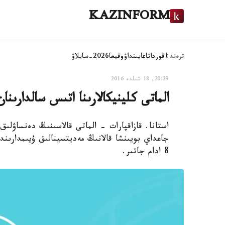
KAZINFORM
ترەند:
اقوردا
تاعايىنداۋ
وقيعا
2026-سايلاۋ
20:39, 18 شىلدە 2016
الماتى كلينيكالارىنا اتىس سالدارىنان جاپا شەكك
جاعداي بويىنشا قالانىڭ مەديتسينالىق ۇيىمدارىن
8 ادام جاتىر.