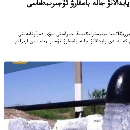
دالانۋ جانە باسقارۋ تۇجىرىمداماسى
تارى جانە يرريگاتسيا مينيسترلىگىنىڭ جەراستى سۋى دەپارتامەنتى
 سۋىن كەشەندى پايدالانۋ جانە باسقارۋ تۇجىرىمداماسىن ازىرلەپ