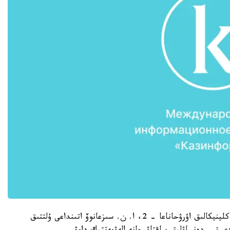
جەدەل جاردەم اۋرۋحاناسىنا 5 ادام، ورتالىق قالالىق كلينيكالىق اۋرۋحاناعا - 2، ا. ن. سىزعانوۆ اتىنداعى ۇلتتىق