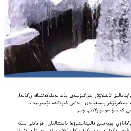
تامالىق تالقىلاۋلار جۇرگىزىلدى جانە مەملەكەتتىك ورگاندار
 ەسكەرتۋلەر پىسىقتالدى. الداعى كەزەڭدە تۇجىرىمداما
ن كەلىسۋ جوسپارلانىپ وتىر.
ماناۋي جۇيەسىن قالىپتاستىرۋعا باعىتتالعان. قۇجاتتى ىسكە