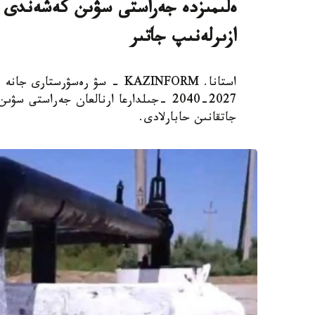
ەلىمىزدە جەراستى سۋىن كەشەندى پاي
ازىرلەنىپ جاتىر
استانا. KAZINFORM - سۋ رەسۋرس
2027-2040 -جىلدارعا ارنالعان جەراستى
جاتقانىن حابارلادى.