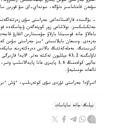
اسىرۋ جەراستى سۋىن يگەرۋ تيىمدىلىگىن ارتتىرۋعا، 
سۋمەن قامتاماسىز ەتۋگە، سونداي-اق سۋ قورىن ساقت
- بۇگىندە قازاقستانداعى جەراستى سۋى زەرتتەلگەنى
جەتكىلىكسىز. بولاشاعى زور كوپتەگەن ۋچاسكەدە قوسى
باعالاۋ جانە قوسىمشا بارلاۋ جۇمىستارىن اتقارۋ قاجەت
بەرەدى. وسىعان بايلانىستى ءبىز جەراستى سۋىن كەشە
كىرىستىك. مەملەكەتتىك بالانس دەرەكتەرىنە سايكەس
جالپى كولەمنىڭ 3,6 پايىزى عانا پايدا
تالعات مومىشيەۆ.
اتىراۋدا جەراستى تۇزدى سۋى كوتەرىلىپ، ءۇش ءىرى
بيلىك جانە ساياسات