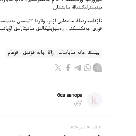
حيرۋرگيا ورتالىعىنا 1 ادام جاتقىزىلدى،
مينيسترلىگىنىڭ سايتىنان.
ناۋقاستاردىڭ جاعدايى اۋىر. ولارعا ءتيىستى مەديتسي
قورى جەتكىلىكتى. رەسپۋبليكالىق سانيتارلىق اۆياتسي
بيلىك جانە ساياسات
زاڭ جانە قۇقىق
قوعام
без автора
اۆتور
22:31, 07 تامىز 2026