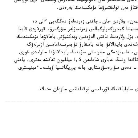
ەلدى مەكەندەر مەن ەكونوميكا سالالارىن ۇتىمدى ءارى تۇراقتى
اۋ مەن تولىقتىرۋعا مۇمكىندىك بەرەدى.
مەن، ولاردى جان-جاقتى زەردەلەۋ دەڭگەيى ءالى دە
مشا گيدروگەولوگيالىق زەرتتەۋلەر جۇرگىزۋ، قورلاردى قايتا
. بۇل ولاردىڭ ناقتى الەۋەتىن وبەكتيۆتى باعالاۋعا مۇمكىندىك
ندى پايدالانۋ جانە باسقارۋ تۇجىرىمداماسىن ازىرلەۋگە
، ەلىمىزدەگى جەراستى سۋىنىڭ پايدالانۋعا جارامدى قورى
تاۋلىگىنە 43,2 ميلليون تەكشە مەتر. الايدا قازىرگى تاڭدا ونىڭ نەبارى شامامەن 1,5 ميلليون تەكشە مەترى، ياعني
لانىلىپ وتىر، - دەدى سۋ رەسۋرستارى جانە يرريگاتسيا ۆيتسە-ءمينيسترى
 ساياباقتىڭ قۇرىلىسى توقتاعانىن جازعان ەدىك.