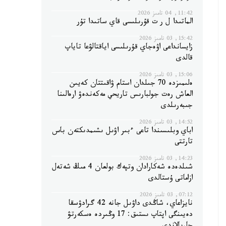
11:42, 04 تامىز 2026
الماتىدا ل ر ت قۇرىلىسى قاي ساتىدا تۇر
15:42, 03 تامىز 2026
زايسانداعى اۋەجاي قۇرىلىسى اياقتالۋعا تاياپ
قالدى
15:06, 03 تامىز 2026
ەلىمىزدە 70 جىلدان استام ۋاقىتتان كەيىن
العاش رەت جولبارىس تاريحي مەكەندەۋ ارەالىنا
جىبەرىلدى
14:52, 03 تامىز 2026
اباي وبلىسىندا تاعى ءبىر اۋىل ىشىمدىكتەن باس
تارتتى
14:23, 03 تامىز 2026
شىلدەدە شەكارادان وتپەك بولعان 4 مىڭ شەتەل
ازاماتى ۇستالدى
07:12, 03 تامىز 2026
نايزاعاي، شاڭدى داۋىل جانە 42 گرادۋسقا
دەيىنگى اپتاپ ىستىق: 17 وڭىردە ەسكەرتۋ