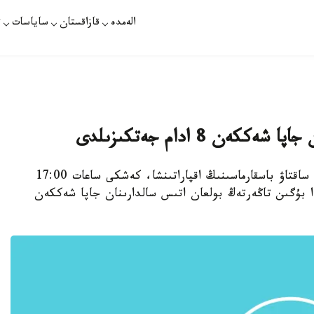
الەمدە
قازاقستان
ساياسات
ت
ەن 8 ادام جەتكىزىلدى
استانا. قازاقپارات - الماتى قالاسىنىڭ دەنساۋلىق ساقتاۋ باسقارماسىنىڭ اقپاراتىنشا، كەشكى ساعات 17:00
دا بۇگىن تاڭەرتەڭ بولعان اتىس سالدارىنان جاپا شەككەن