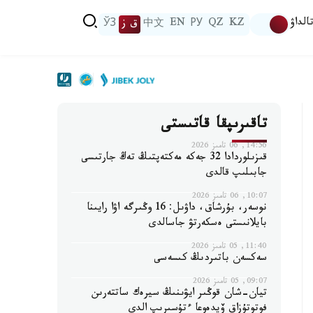
الداۋ
KZ
QZ
РУ
EN
中文
ق ز
ЎЗ
تاقىرىپقا قاتىستى
14:56, 06 تامىز 2026
قىزىلوردادا 32 جەكە مەكتەپتىڭ تەڭ جارتىسى
جابىلىپ قالدى
10:07, 06 تامىز 2026
نوسەر، بۇرشاق، داۋىل: 16 وڭىرگە اۋا رايىنا
بايلانىستى ەسكەرتۋ جاسالدى
11:40, 05 تامىز 2026
سەكسەن باتىردىڭ كىسەسى
09:07, 05 تامىز 2026
تيان-شان قوڭىر ايۋىنىڭ سيرەك ساتتەرىن
فوتوتۇزاق ۆيدەوعا ءتۇسىرىپ الدى