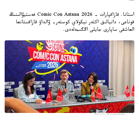
استانا. قازاقپارات - Comic Con Astana 2026 فەستيۆالىنىڭ
قوناعى، دانيالىق اكتەر نيكولاي كوستەر- ۆالداۋ قازاقستانعا
العاشقى ساپارى جايلى اڭگىمەلەدى.
Фото: Kazinform
«تاقتار ويىنى» سەريالىنداعى دجەيمە لاننيستەر رولىمەن