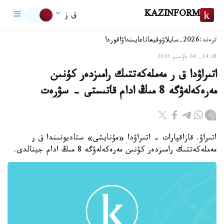
KAZINFORM
ق ز
ترەند:
2026-سايلاۋ
وقيعا
تاعايىنداۋ
اقوردا
14:28, 04 ماۋسىم 2015
اتىراۋدا ق ر مەملەكەتتىك رامىزدەر كۇنىن
مەرەكەلەۋگە 8 مىڭ ادام قاتىستى - سۋرەت
اتىراۋ. قازاقپارات - اتىراۋدا «مۇنايشى» ستاديونىندا ق ر
مەملەكەتتىك رامىزدەر كۇنىن مەرەكەلەۋگە 8 مىڭ ادام جينالدى.