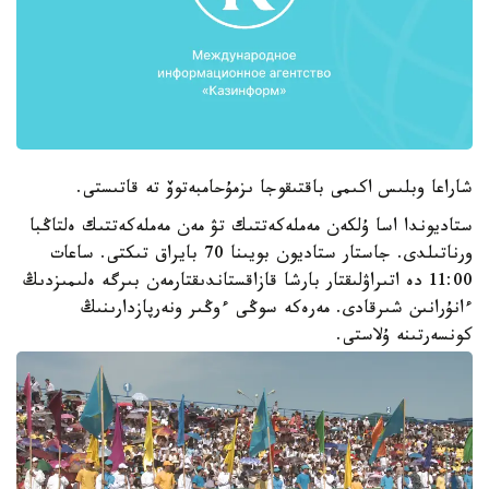
شاراعا وبلىس اكىمى باقتىقوجا ىزمۇحامبەتوۆ تە قاتىستى.
ستاديوندا اسا ۇلكەن مەملەكەتتىك تۋ مەن مەملەكەتتىك ەلتاڭبا
ورناتىلدى. جاستار ستاديون بويىنا 70 بايراق تىكتى. ساعات
11:00 دە اتىراۋلىقتار بارشا قازاقستاندىقتارمەن بىرگە ەلىمىزدىڭ
ءانۇرانىن شىرقادى. مەرەكە سوڭى ءوڭىر ونەرپازدارىنىڭ
كونسەرتىنە ۇلاستى.