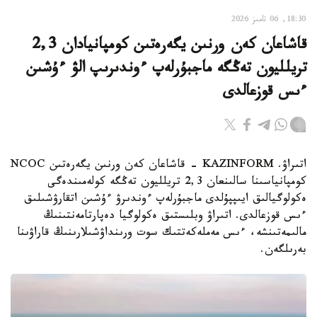
18:30, 06 تامىز 2026
قاشاعان كەن ورنىن يگەرەتىن كومپانيادان 2,3
تريلليون تەڭگە ماجبۇرلەپ ءوندىرىپ الۋ ءۇشىن
ءىس قوزعالدى
اتىراۋ. KAZINFORM - قاشاعان كەن ورنىن يگەرەتىن NCOC
كومپانياسىنا سالىنعان 2,3 تريلليون تەڭگە كولەمىندەگى
ەكولوگيالىق ايىپپۇلدى ماجبۇرلەپ ءوندىرۋ ءۇشىن اتقارۋشىلىق
ءىس قوزعالدى. اتىراۋ وبلىستىق ەكولوگيا دەپارتامەنتىنىڭ
مالىمەتىنشە، ءىس مەملەكەتتىك سوت ورىنداۋشىلارىنىڭ قاراۋىنا
بەرىلگەن.