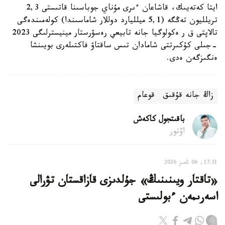
ايتا كەتەيىك، قاشاعان ءىرى مۇناي جوباسىنا قاتىستى 2,3
تريلليون تەڭگە (5,1 ميلليارد دوللار شاماسىندا) كولەمىندەگى
تالاپتى ق ر ەكولوگيا جانە تابيعي رەسۋرستار مينيسترلىگى 2023
-جىلى كۇكىرتتى شامادان تىس ساقتاۋ فاكتىلەرى بويىنشا
ەنگىزگەن ەدى.
زاڭ جانە قۇقىق
قوعام
باقىتجول كاكەش
اۆتور
17:31, 06 تامىز 2026
«تاقتار ويىنىنىڭ» جۇلدىزى قازاقستان تۋرالى
اسەرىمەن ءبولىستى