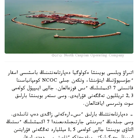
Фото: North Caspian Operating Company
اتىراۋ وبلىسى بويىنشا ەكولوگيا دەپارتامەنتىنىڭ باسشىسى اسقار
ءجۇسىپوۆتىڭ ايتۋىنشا، وتكەن جىلى NCOC كومپانياسىنا
قاتىستى 7 اكىمشىلىك ءىس قوزعالعان. جالپى ايىپپۇل كولەمى
2,3 تريلليون تەڭگەنى قۇرايدى. وسى ىستەر بويىنشا بارلىق
سوت وتىرىسى اياقتالعان.
- دەپارتامەنتتىڭ بارلىق ءىس-ارەكەتى زاڭدى دەپ تانىلدى.
وسى جىلدىڭ ءبىرىنشى جارتىجىلدىعىندا 7 اكىمشىلىك ءىستىڭ
التاۋى بويىنشا جالپى كولەمى 1,5 ميلليارد تەڭگەنى قۇرايتىن