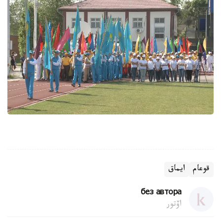
قوعام
ايماق
без автора
اۆتور