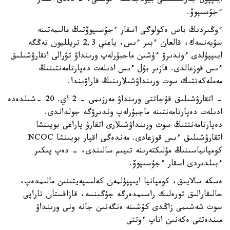
ايىپپۇل جەرگىلىكتى بيۋدجەتكە ءتۇستى، - دەدى اسقار
ءجۇسىپوۆ.
ءوڭىردىڭ باس ەكولوگى اسقار ءجۇسىپوۆتىڭ مالىمەتىنە
سۇيەنسەك، قالعان ءبىر ءىس، ياعني 2,3 تريلليون تەڭگە
ايىپپۇلدى ءوندىرۋ ءۇشىن ماجبۇرلەپ ورىنداۋ تۋرالى اتقارۋشىلىق
ءىس قوزعالدى. قازىر بۇل ءىس ادىلەت دەپارتامەنتىنىڭ
مەملەكەتتىك سوت ورىنداۋشىلارىنىڭ قاراۋىندا.
- اتقارۋشىلىق قۇجاتتى ورىنداۋ مەرزىمى - 2 اي. 20 -شىلدەدە
ادىلەت دەپارتامەنتىنە ماجبۇرلەپ وندىرۋگە جولداندى.
دەپارتامەنتتىڭ سوت ورىنداۋشىلارى اتقارۋ پاراعى بويىنشا
اتقارۋشىلىق ءىس قوزعادى. مەندەگى اقپار بويىنشا NCOC
كومپانياسىنىڭ مۇلىكتەرىنە تىيىم سالىندى، - دەپ پىكىر
ءبىلدىردى اسقار ءجۇسىپوۆ.
ەسكە سالايىق، كومپانيا ايىپپۇلمەن كەلىسپەيتىنىن مالىمدەپ،
حالىقارالىق تورەلىك راسىمدەرگە جۇگىنسە، قازاقستان تاراپى
سوت شەشىمى زاڭدى كۇشىنە ەنگەنىن جانە ونى ورىنداۋ
مىندەتتى ەكەنىن اتاپ ءوتتى