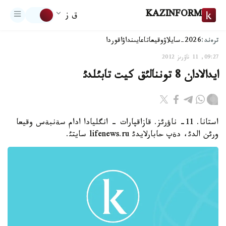
KAZINFORM
ق ز
ترەند:
2026-سايلاۋ
وقيعا
تاعايىنداۋ
اقوردا
09:27, 11 ناۋرىز 2012
ايدالادان 8 توننالئق كيت تابئلدئ
استانا. 11- ناؤرئز. قازاقپارات - انگليادا ادام سةنبةس وقيعا
ورئن الدئ، دةپ حابارلايدئ lifenews.ru سايتئ.