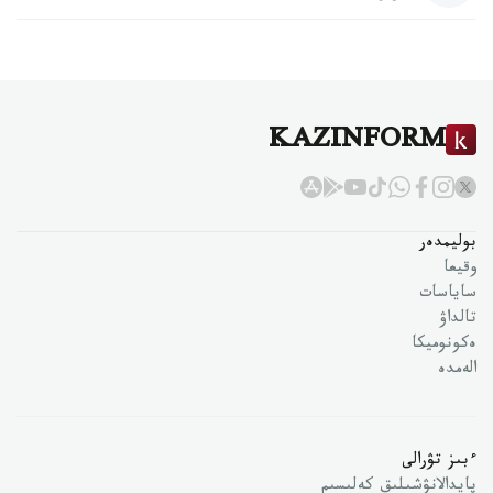
KAZINFORM
بوليمدەر
وقيعا
ساياسات
تالداۋ
ەكونوميكا
الەمدە
ءبىز تۋرالى
پايدالانۋشىلىق كەلىسىم