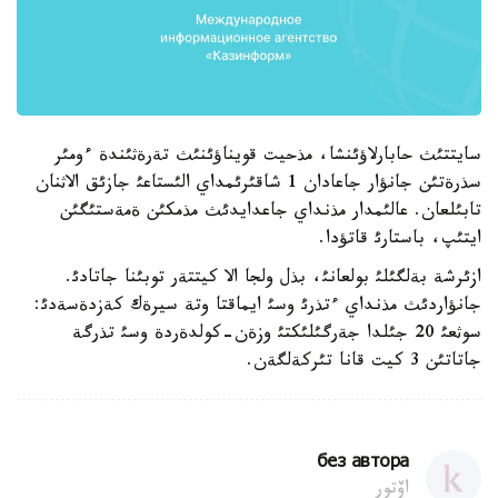
سايتتئث حابارلاؤئنشا، مذحيت قويناؤئنئث تةرةثئندة ءومئر
سذرةتئن جانؤار جاعادان 1 شاقئرئمداي الئستاعئ جازئق الاثنان
تابئلعان. عالئمدار مذنداي جاعدايدئث مذمكئن ةمةستئگئن
ايتئپ، باستارئ قاتؤدا.
ازئرشة بةلگئلئ بولعانئ، بذل ولجا الا كيتتةر توبئنا جاتادئ.
جانؤاردئث مذنداي ءتذرئ وسئ ايماقتا وتة سيرةك كةزدةسةدئ:
سوثعئ 20 جئلدا جةرگئلئكتئ وزةن-كولدةردة وسئ تذرگة
جاتاتئن 3 كيت قانا تئركةلگةن.
без автора
اۆتور