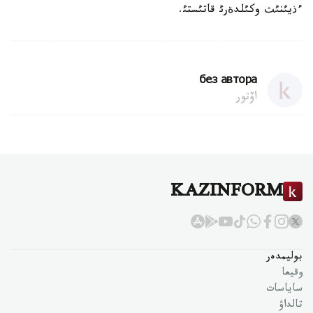
ءذيئنئث وكئلدةرئ قاتئستئ.
без автора
اۆتور
KAZINFORM
بوليمدەر
وقيعا
ساياسات
تالداۋ