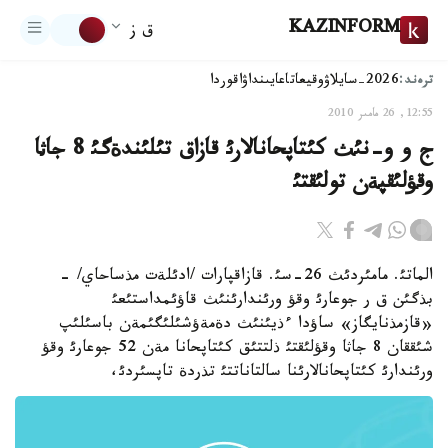
KAZINFORM
ق ز
ترەند:
2026-سايلاۋ
وقيعا
تاعايىنداۋ
اقوردا
12:55, 26 مامىر 2010
ج و و-نئث كئتاپحانالارئ قازاق تئلئندةگئ 8 جاثا
وقؤلئقپةن تولئقتئ
الماتئ. مامئردئث 26-سئ. قازاقپارات /ادئلةت مذساحاي/ -
بذگئن ق ر جوعارئ وقؤ ورئندارئنئث قاؤئمداستئعئ
«قازمذنايگاز» ساؤدا ءذيئنئث دةمةؤشئلئگئمةن باسئلئپ
شئققان 8 جاثا وقؤلئقتئ ذلتتئق كئتاپحانا مةن 52 جوعارئ وقؤ
ورئندارئ كئتاپحانالارئنا سالتاناتتئ تذردة تاپسئردئ،