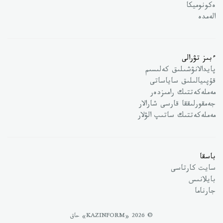
ەكونوميكا
الەمدە
ءبىز تۋرالى
پايدالانۋشىلىق كەلىسىم
قۇپىيالىلىق ساياساتى
مەملەكەتتىك رامىزدەر
جەمقورلىققا قارسى شارالار
مەملەكەتتىك ساتىپ الۋلار
باسقا
سايت كارتاسى
بايلانىس
جارناما
© 2026 «KAZINFORM» حاق