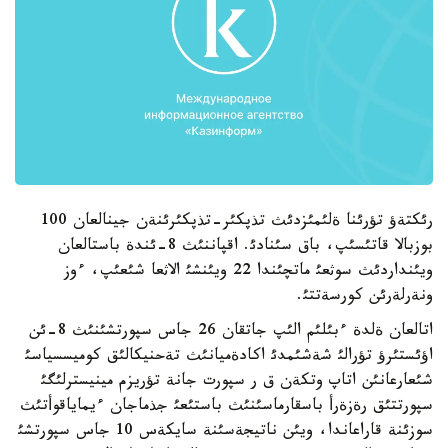
رئكتةؤ تؤرئنا ةلئمئزدئث تذپكئر-تذپكئرئنةن جينالعان 100
بوزبالا قاتئسئپ، باق سئنادئ. اقپاننئث 8-ئندة باستالعان
ويئنداردئث سوثعئ ماتچئندا 22 ويئنشئ الاثعا شئعئپ، ءوز
ونةرلةرئن كورسةتتئ.
اتالعان ةلدة ءبئلئم الئپ جاتقان 26 جاس سپورتشئنئث 8-ئن
اؤئستئرؤ تؤرالئ شةشئمدئ اكادةميانئث تةحنيكالئق كوميسسياسئ
شئعارعانئن اتاپ وتكةن ق ر سپورت جانة تؤريزم مينيسترلئگئ
سپورتتئق رةزةرأ باسقارماسئنئث باستئعئ جذماجان ءيماياقوأتئث
سوزئنة قاراعاندا، ويئن ناتيجةسئنة سايكةس 10 جاس سپورتشئ