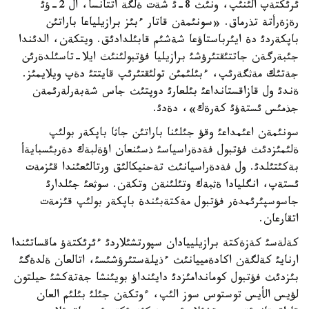
ئرئكتةپ الئنئپ، ونئث 8-ئ شةت ةلگة اتتانسا، ال 2-ؤئ
رةزةرأتة تذرماق. «سونئمةن قاتار ءبئز برازيلياعا باراتئن
باپكةردئ دة ايئرباستاؤعا شةشئم قابئلدادئق. ويتكةن، الدئندا
جئبةرگةن جاتتئقتئرؤشئ برازيليا فؤتبولئنئث ايلا-تاسئلدةرئن
جةتئك مةثگةرئپ، ءبئلئمئن تولئقتئرئپ قايتتئ دةپ ويلايمئز.
ةندئ ول قازاقستانداعئ بئلعارئ دوپتئث جاس شةبةرلةرئمةن
جذمئس ئستةؤئ كةرةك»، دةدئ.
سونئمةن اعئمداعئ وقؤ جئلئنا باراتئن جاثا باپكةر بولئپ
ةلئمئزدئث فؤتبول فةدةراسياسئ ذسئنعان اؤةلبةك دةربئسبايةأ
بةكئتئلدئ. ول فةدةراسيانئث تةحنيكالئق ورتالئعئندا قئزمةت
ئستةپ، انگليادا ةثبةك وتئلئنةن وتكةن. سوثعئ جئلدارئ
جاسوسپئرئمدةر فؤتبول مةكتةبئندة باپكةر بولئپ قئزمةت
اتقارعان.
كةلةسئ كةزةكتة برازيلييادان سپورتشئلاردئ ءئرئكتةؤ ماقساتئندا
ارنايئ كةلگةن اكادةمييانئث ءذيلةستئرؤشئسئ، اتالعان ةلدةگئ
بئزدئث فؤتبول كوماندامئزدئ دايئنداؤ بويئنشا جةتةكشئ حيلتون
لؤيس الأيس توستوس سوز الئپ، ءوتكةن جئلئ بئلئم العان