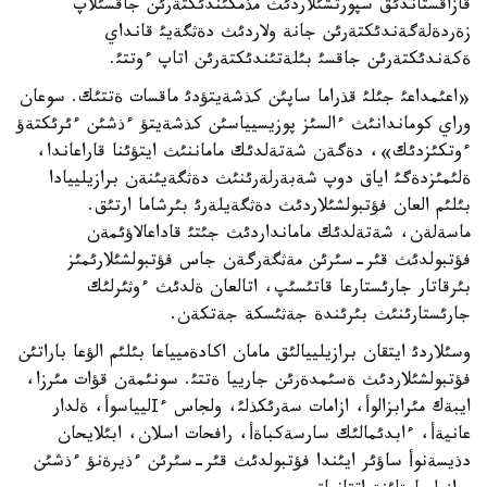
قازاقستاندئق سپورتشئلاردئث مذمكئندئكتةرئن جاقسئلاپ
زةردةلةگةندئكتةرئن جانة ولاردئث دةثگةيئ قانداي
ةكةندئكتةرئن جاقسئ بئلةتئندئكتةرئن اتاپ ءوتتئ.
«اعئمداعئ جئلئ قذراما ساپئن كذشةيتؤدئ ماقسات ةتتئك. سوعان
وراي كوماندانئث ءالسئز پوزيسيياسئن كذشةيتؤ ءذشئن ءئرئكتةؤ
ءوتكئزدئك»، دةگةن شةتةلدئك ماماننئث ايتؤئنا قاراعاندا،
ةلئمئزدةگئ اياق دوپ شةبةرلةرئنئث دةثگةيئنةن برازيلييادا
بئلئم العان فؤتبولشئلاردئث دةثگةيلةرئ بئرشاما ارتئق.
ماسةلةن، شةتةلدئك مامانداردئث جئتئ قاداعالاؤئمةن
فؤتبولدئث قئر-سئرئن مةثگةرگةن جاس فؤتبولشئلارئمئز
بئرقاتار جارئستارعا قاتئسئپ، اتالعان ةلدئث ءوثئرلئك
جارئستارئنئث بئرئندة جةثئسكة جةتكةن.
وسئلاردئ ايتقان برازيلييالئق مامان اكادةميياعا بئلئم الؤعا باراتئن
فؤتبولشئلاردئث ةسئمدةرئن جارييا ةتتئ. سونئمةن قؤات مئرزا،
ايبةك مئرابزالوأ، ازامات سةرئكذلئ، ولجاس ءІليياسوأ، ةلدار
عانيةأ، ءابدئمالئك سارسةكباةأ، رافحات اسلان، ابئلايحان
دذيسةنوأ ساؤئر ايئندا فؤتبولدئث قئر-سئرئن ءذيرةنؤ ءذشئن