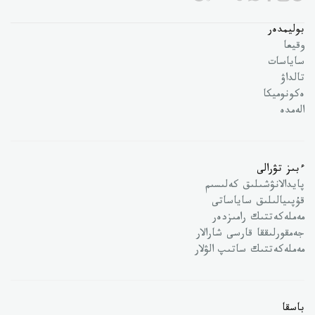
بوليمدەر
وقيعا
ساياسات
تالداۋ
ەكونوميكا
الەمدە
ءبىز تۋرالى
پايدالانۋشىلىق كەلىسىم
قۇپىيالىلىق ساياساتى
مەملەكەتتىك رامىزدەر
جەمقورلىققا قارسى شارالار
مەملەكەتتىك ساتىپ الۋلار
باسقا