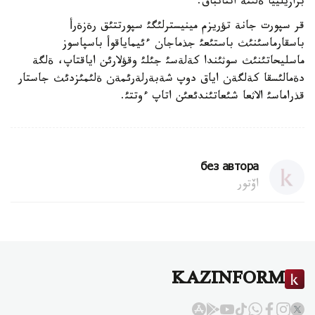
برازيلييا ةلئنة اتتانباق.
قر سپورت جانة تؤريزم مينيسترلئگئ سپورتتئق رةزةرأ
باسقارماسئنئث باستئعئ جذماجان ءئيماياقوأ باسپاسوز
ماسليحاتئنئث سوثئندا كةلةسئ جئلئ وقؤلارئن اياقتاپ، ةلگة
دةمالئسقا كةلگةن اياق دوپ شةبةرلةرئمةن ةلئمئزدئث جاستار
قذراماسئ الاثعا شئعاتئندئعئن اتاپ ءوتتئ.
без автора
اۆتور
KAZINFORM