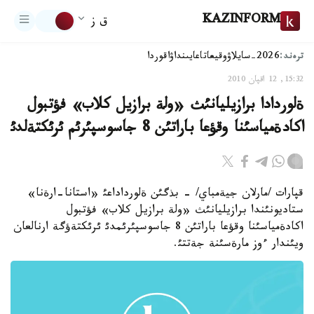
KAZINFORM
ق ز
ترەند:
2026-سايلاۋ
وقيعا
تاعايىنداۋ
اقوردا
15:32, 12 اقپان 2010
ةلوردادا برازيليانئث «ولة برازيل كلاب» فؤتبول
اكادةمياسئنا وقؤعا باراتئن 8 جاسوسپئرئم ئرئكتةلدئ
قپارات /مارلان جيةمباي/ - بذگئن ةلورداداعئ «استانا-ارةنا»
ستاديونئندا برازيليانئث «ولة برازيل كلاب» فؤتبول
اكادةمياسئنا وقؤعا باراتئن 8 جاسوسپئرئمدئ ئرئكتةؤگة ارنالعان
ويئندار ءوز مارةسئنة جةتتئ.