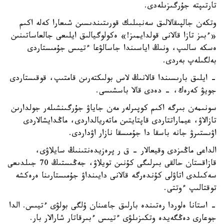
تارتىپتە جۇرگىزىلەدى.
وتكەن جالپىقالالىق سەنبىلىك قورىتىندىسىن شىعارا كەلە اكىم
«ءبىز تازا قالانى قولدايمىز!» ەكولوگيالىق ايلىعى جالعاساتىنىن
ەسكە سالىپ، ونىڭ اياسىندا جاسالۋعا ءتيىس جۇمىستاردى
بەلگىلەپ بەردى.
- ايلىق بارىسىندا قالانىڭ لاس بولىكتەرىن قامتىپ، قوقىستاردى
جويۋ كەرەك، - دەدى قالا باسشىسى.
سونىمەن بىرگە اكىم كوپىرلەر مەن جاياۋ جۇرگىنشىلەر جولدارىن
تازالاۋ، عيماراتتاردى قاپتايتىن ماتەريالداردى، ماڭدايشالاردى
اۋىستىرۋ جانە باسقا دا جۇمىسقا نازار اۋداردى.
الداعى ماڭىزدى وقيعالار - ق ر پرەزيدەنتىنىڭ سايلاۋى،
قازاقستان حالقى بىرلىگى كۇنىن تويلاۋ، جەڭىستىڭ 70 جىلدىعى
سەكىلدى اتاۋلى كۇندەرگە قالانى دايىنداۋ جۇمىستارىنا ەرەكشە
توقتالىپ ءوتتى.
- استانا ەلوردا رەتىندە بارلىق جاعىنان ۇلگى بولۋى ءتيىس. الدا
جوعارى دەڭگەيدە وتكىزىلۋى ءتيىس ءبىرقاتار شارالار بار.