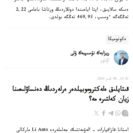
ەسكە سالايىق، اپتا اياعىندا دوللاردىڭ ورتاشا باعامى 2,22
تەڭگەگە ءوسىپ، 469,93 تەڭگە بولدى.
ەكونوميكا
ريزابەك نۇسىپبەك ۇلى
اۆتور
13:42, 08 تامىز 2026
قىتايلىق ەلەكتروموبيلدەر ەرلەردىڭ دەنساۋلىعىنا
زيان كەلتىرە مە؟
استانا.قازاقپارات - الەۋمەتتىك جەلىلەردە Li Auto ماركالى