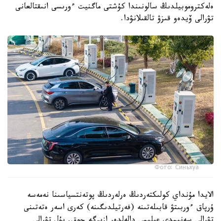
ەلەكتروموبيلدىڭ سالونىندا كۇشتى ماگنيت ءورىسى انىقتالعانى
تۋرالى ۆيدەو قىزۋ تالقىلانۋدا.
Фото: Синьхуа
الايدا مۇنداي كولىكتەردىڭ ەرلەردىڭ پوتەنتسياسىنا نەمەسە
ۇرپاق ءوربىتۋ قابىلەتىنە (فەرتيلدىگىنە) كەرى اسەر ەتەتىنى
تۋرالى سەنىمدى عىلىمي دالەلدەر ازىرگە جوق. بۇل تۋرالى