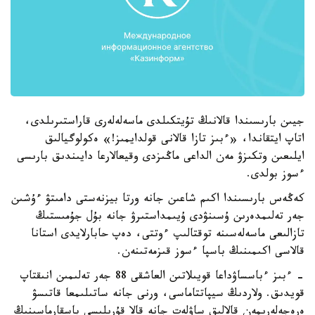
جيىن بارىسىندا قالانىڭ تۇيتكىلدى ماسەلەلەرى قاراستىرىلدى،
اتاپ ايتقاندا، «ءبىز تازا قالانى قولدايمىز!» ەكولوگيالىق
ايلىعىن وتكىزۋ مەن الداعى ماڭىزدى وقيعالارعا دايىندىق بارىسى
ءسوز بولدى.
كەڭەس بارىسىندا اكىم شاعىن جانە ورتا بيزنەستى دامىتۋ ءۇشىن
جەر تەلىمدەرىن ۇسىنۋدى ۇيىمداستىرۋ جانە بۇل جۇمىستىڭ
تازالىعى ماسەلەسىنە توقتالىپ ءوتتى، دەپ حابارلايدى استانا
قالاسى اكىمىنىڭ باسپا ءسوز قىزمەتىنەن.
- ءبىز ءباسساۋداعا قويىلاتىن العاشقى 88 جەر تەلىمىن انىقتاپ
قويدىق. ولاردىڭ سيپاتتاماسى، ورنى جانە ساتىلىمعا قاتىسۋ
ەرەجەلەرىمەن قالالىق ساۋلەت جانە قالا قۇرىلىسى باسقارماسىنىڭ