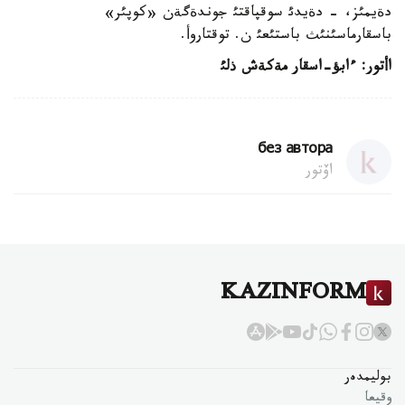
دةيمئز، - دةيدئ سوقپاقتئ جوندةگةن «كوپئر»
باسقارماسئنئث باستئعئ ن. توقتاروأ.
اأتور: ءابؤ-اسقار مةكةش ذلئ
без автора
اۆتور
KAZINFORM
بوليمدەر
وقيعا