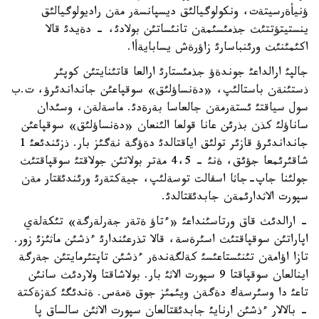
ؤنيأةرسيتةت، ونكولوگيالئق ديسپانسةر مةن راديولوگيالئق
ينستيتؤتتئث جذمئسئمةن تانئساتئن بولادئ، - دةيدئ قالا
اكئمئنئث ورئنباسارئ زاؤرةش يسابايةأا.
جالپئ ارالداعئ جوندةؤ جذمئستارئ ارالعا قاتئنايتئن كوپئر
ذستئنةن باستالئپ، «دةنساؤلئق» سوقپاعئن جانداندئرؤ، ت.ب
سول سياقتئ ئستةرمةن جالعاسا بةرةدئ. ماسةلةن، وسئدان
ساناؤلئ كذن بذرئن عانا قولعا الئنعان «دةنساؤلئق» سوقپاعئن
جانداندئرؤ قازئر تولئق اياقتالدئ دةؤگة نةگئز بار. ذزئندئعئ 1
شاقئرئمعا جؤئق، ةنئ - 4،5 مةتر بولاتئن جولاقتئ سوقپاقتئث
جولئنا جاپ-جاثا اسفالت توسةلئپ، جيةكتةرئ ورئندئقتار مةن
سپورت الاثدارئمةن جابدئقتالدئ.
- ارالدئث قاق ورتاسئنداعئ «ءتاؤ ةتةر جةرلةرگة» تئكةلةي
اپاراتئن سوقپاقتئث اسئرةسة، قالا تذرعئندارئ ءذشئن ماثئزئ زور.
تازا اؤامةن تئنئستاعئسئ كةلگةندةر ءذشئن تاپتئرمايتئن جةرگة
اينالعان سوقپاقتا 9 سپورت الاثئ بار. بولاشاقتا ولاردئث سانئن
تاعئ دا وسئرسةك دةگةن ويئمئز جوق ةمةس. ةندئگئ كةزةكتة
- بالالار ءذشئن ارنايئ جابدئقتالعان سپورت الاثئن سالساق پا