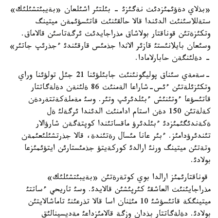
«بذلاي دةؤئمئزدئث نةگئزئ - بئلتئر اشئلعان «بةيبئتشئلئك»
ستةللاسئنئث الدئندا قالا حالقئنئث قاتئسؤئمةن ميتينگ
وتكئزةتئن قوناقتار بولاشاق مذراجايدئث ئرگةتاسئن قالاماق.
وسئعان بايلانئستئ قازئر الاثدا جذمئس قارقئندئ ءجذرئپ جاتئر»
- دةلئنگةن حابارلامادا.
-سةمةي سئناق پوليگونئنئث جابئلؤئنا 21 جئل تولؤئنا وراي
وتكئزئلةتئن ءئس-شاراعا الةمنئث 86 ةلئنةن دةلةگاتتار
قاتئسؤعا ءوتئنئش ءبئلدئرئپ وتئر. وسئ مةملةكةتتةردةن
كةلةتئن 150 دةن استام ادامنئث الدئندا ئرگةلئ ةل
ةكةندئگئمئزدئ ءبئلدئرؤ ماقساتئندا كوپتةگةن شارؤالار
تئندئرؤدامئز. ءبئر عانا مئسال رةتئندة، قالا جذرتشئلئعئمةن
وتةتئن ميتينگ ورنئ ارالدئ كوركةيتؤ جذمئستارئن ايتؤئمئزعا
بولادئ.
قوناقتارئمئز ارالدا بوي كوتةرةتئن «بةيبئتشئلئك»
مذراجايئنئث العاشقئ كئرپئشئن قالايدئ. وسئ تاريحي ءساتتئ
ميتينگكة قاتئسؤشئ 10 مئثنان اسا قالا تذرعئنئ تاماشالايتئن
بولادئ. دةلةگاتتار بذدان وزگة قالامئزداعئ مةديسينالئق