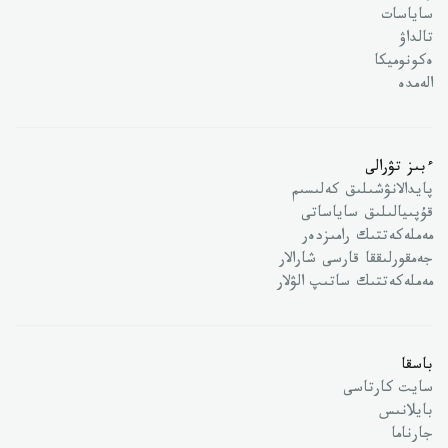
ساياسات
تالداۋ
ەكونوميكا
الەمدە
ءبىز تۋرالى
پايدالانۋشىلىق كەلىسىم
قۇپىيالىلىق ساياساتى
مەملەكەتتىك رامىزدەر
جەمقورلىققا قارسى شارالار
مەملەكەتتىك ساتىپ الۋلار
باسقا
سايت كارتاسى
بايلانىس
جارناما