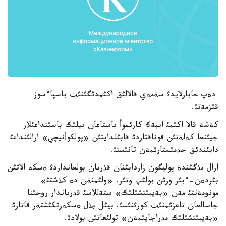
دةپ حابارلايدئ سةمةي قالالئق اكئمدئگئنئث باسپاءسوز
قئزمةتئ.
كةشة قالا اكئمئ ايبةك كارئموأ باستاعان بيلئك باسئنداعئلار
جيئنعا كةلةتئن قوناقتاردئ قابئلدايتئن «پولكوأنيچي» ارالئنداعئ
دايئندئق جذمئستارئمةن تانئستئ.
ارال بذگئندة پوليگون زاردابئنان قذربان بولعانداردئ ةسكة الاتئن
بئردةن-ءبئر ورئن بولئپ وتئر. «ولئمنةن دة كذشتئ»
مونؤمةنتئ مةن «بةيبئتشئلئك» ستةللاسئ قذرباندار رؤحئنا
جاسالعان تاعزئمنئث كورئنئسئ. بيئل بذل ةسكةرتكئشتةر قاتارئ
«بةيبئتشئلئك مذراجايئمةن» تولئعاتئن بولادئ.