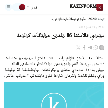
KAZINFORM
ق ز
ترەند:
2026-سايلاۋ
وقيعا
تاعايىنداۋ
اقوردا
09:37, 17 تامىز 2012
سةمةي قالاسئنا 86 ةلدةن دةلةگات كةلةدئ
استانا. 17- تامئز. قازاقپارات - 28- تامئزدا سةمةيدة جئلداعئ
ءداستذر بويئنشا الةم ةلدةرئنةن دةلةگاتتار قاتئساتئن القالئ
جيئن وتةدئ. سةمةي سئناق پوليگونئنئث جابئلعانئنا 21 تولؤئنا
وراي وتكئزئلگةلئ وتئرعان شاراعا قئزؤ دايئندئق ءجذرئپ جاتئر،