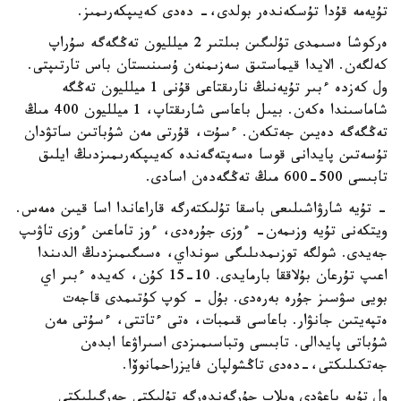
تۇيەمە قۇدا تۇسكەندەر بولدى،- دەدى كەيىپكەرىمىز.
ەركوشا ەسىمدى تۇلىگىن بىلتىر 2 ميلليون تەڭگەگە سۇراپ
كەلگەن. الايدا قيماستىق سەزىمنەن ۇسىنىستان باس تارتىپتى.
ول كەزدە ءبىر تۇيەنىڭ نارىقتاعى قۇنى 1 ميلليون تەڭگە
شاماسىندا ەكەن. بيىل باعاسى شارىقتاپ، 1 ميلليون 400 مىڭ
تەڭگەگە دەيىن جەتكەن. ءسۇت، قۇرتى مەن شۇباتىن ساتۋدان
تۇسەتىن پايدانى قوسا ەسەپتەگەندە كەيىپكەرىمىزدىڭ ايلىق
تابىسى 500-600 مىڭ تەڭگەدەن اسادى.
- تۇيە شارۋاشىلىعى باسقا تۇلىكتەرگە قاراعاندا اسا قيىن ەمەس.
ويتكەنى تۇيە وزىمەن- ءوزى جۇرەدى، ءوز تاماعىن ءوزى تاۋىپ
جەيدى. شولگە توزىمدىلىگى سونداي، ەسىگىمىزدىڭ الدىندا
اعىپ تۇرعان بۇلاققا بارمايدى. 10-15 كۇن، كەيدە ءبىر اي
بويى سۋسىز جۇرە بەرەدى. بۇل - كوپ كۇتىمدى قاجەت
ەتپەيتىن جانۋار. باعاسى قىمبات، ەتى ءتاتتى، ءسۇتى مەن
شۇباتى پايدالى. تابىسى وتباسىمىزدى اسىراۋعا ابدەن
جەتكىلىكتى،-دەدى تاڭشولپان فايزراحمانوۆا.
ول تۇيە باعۋدى ويلاپ جۇرگەندەرگە تۇلىكتى جەرگىلىكتى