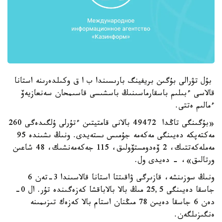
بۇل تۋرالى بۇگىن بريفينگ بارىسىندا ب ا ق وكىلدەرىنە استانا
قالاسى ءبىلىم باسقارماسىنىڭ باسشىسى قاسىمحان سەنعازيەۆ
ءمالىم ەتتى.
«بۇگىنگى تاڭدا 49472 بالانى قامتيتىن ءتۇرلى ۇلگىدەگى 260
مەكتەپكە دەيىنگى مەكەمە جۇمىس ىستەيدى. ونىڭ ىشىندە 95
مەملەكەتتىك، 2 ۆەدومستۆولىق، 115 جەكەمەنشىك، 48 شاعىن
ورتالىق»، - دەيدى ول.
ونىڭ سوزىنشە، قازىرگى ۋاقىتتا استانا قالاسىندا 3-تەن 6
جاسقا دەيىنگى 25,5 مىڭ بالا بالاباقشا كەزەگىندە تۇر. ال 0-
دەن 6 جاسقا دەيىن 78 مىڭنان استام بالا كەزەك تىزىمىنە
ەنگىزىلگەن.