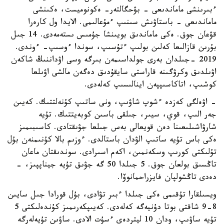
ءبىرىنشى ماماندىعى - بۋحگالتەر- ەكونوميست، ەكىنشى
ماماندىعى - باستاۋىش سىنىپ ءمۇعالىمى. الايدا ول كارەرا
قۋعان جوق. ەكى ماماندىق بويىنشا جۇمىس ىستەمەدى. 14 جىل
بۇرىن قازالىعا كەلىن بولىپ ءتۇسىپ، سوندا ءوسىپ- ءوندى.
2019 -جىلدان بەرى جولداسىمەن بىرگە وسى اۋداننىڭ شاكەن
اۋىلدىق وكرۋگىنە قاراستى سايقۇدىق دەگەن مالشى اۋىلعا
كوشىپ، اتاكاسىپپەن اينالىسىپ كەلەدى.
- اۋەلگى كەزدە ءشوپ شاۋىپ، ونى ساتىپ كۇنەلتتىك. كەيىن
جەر الىپ، قوي، سيىر، جىلقى باسىن كوبەيتتىك. تۇيە
شارۋاشىلىعىنا دەن قويعالى بەس جىلعا جۋىقتادى. كاسىبىمىز
ەكى باس تۇيە ساتىپ الۋدان باستالدى. ءوزىم بالا كۇنىمنەن بۇل
تۇلىكتى كورىپ وسكەنمىن، اكەم اسىرادى. سوندىقتان ماعان
تاڭسىق بولعان جوق. 5 جىلدا 50 گە جۋىق تۇيە جيناپپىز، -
دەدى تاڭشولپان فايزراحمانوۆا.
ويسىلقارا تۇقىمى ەكى جىلدا ءبىر تۋادى، بۇل قورادا جىل سايىن
8-9 شاقتى بوتا دۇنيەگە كەلەدى. كەيىپكەرىمىز كۇندەلىكتى 5
تۇيە ساۋىپ، ودان 10 ليتردەي ءسۇت الادى. ساۋىن تۇيەلەرگە