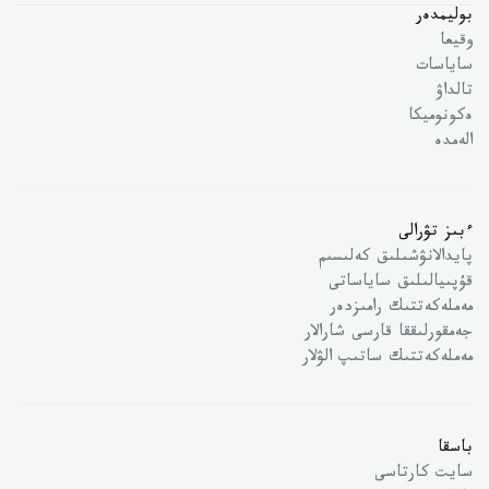
بوليمدەر
وقيعا
ساياسات
تالداۋ
ەكونوميكا
الەمدە
ءبىز تۋرالى
پايدالانۋشىلىق كەلىسىم
قۇپىيالىلىق ساياساتى
مەملەكەتتىك رامىزدەر
جەمقورلىققا قارسى شارالار
مەملەكەتتىك ساتىپ الۋلار
باسقا
سايت كارتاسى