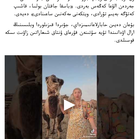
جەردەن الۋعا كەڭەس بەردى. «باسقا جاقتان بولسا، قاشىپ
كەتۋگە بەيىم تۇرادى، ويتكەنى مەكەنىن ساعىنادى» دەيدى.
بۇعان دەيىن حابارلاعانىمىزداي، جۋىردا قىزىلوردا وبلىسىنىڭ
ارال اۋدانىندا تۇيە سۇتىنەن قۇرعاق ۇنتاق شىعاراتىن زاۋىت ىسكە
قوسىلدى.