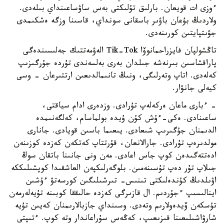
ءوزى ات قويعان. بارلىق تۇلىكتى بەس ساۋساعىنداي بىلەدى.
ولاردىڭ بۇعان باۋىر باسقانى سونداي، قاسىنا وزگە ەشكىمدى
جۋىتپايتىن كورىنەدى.
تاڭشولپان فايزراحمانوۆا Tik-Tok الەۋمەتتىك جەلىسىندەگى
پاراقشاسىن بىرنەشە جىلدان بەرى بەلسەندى تۇردە جۇرگىزىپ
كەلەدى. اتاپ وتەرلىگى، ونىڭ تانىمالدىعىن ارتتىرعان - وسى
كيەلى جانۋار.
- ءبارى ماعان ەركەلەپ تۇرادى. وزدەرى ادام سياقتى،
ساعىنادى. ەكى-ءۇش كۇن ۇيدە بولماسام، كەلگەنىمدە
الدىمنان جۇگىرىپ شىعادى. يىعىما باسىن قويادى. جانارى
مولدىرەپ تۇرادى. جارالانعان، قۇرتتاپ كەتكەن كەزدە كوزىنەن
ادەتتەگىدەن كوپ جاس اعادى. مەن ونى جانىنا باتقان سوڭ
جىلاپ تۇر دەپ تۇسىنەمىن. بلوگەرلىكپەن العاشقىدا كوپشىلىككە
اۋىلدىڭ كۇندەلىكتى تىنىس- تىرشىلىگىن كورسەتۋ ءۇشىن
اينالىسىپ ءجۇردىم. ال قازىرگى كەزدە حالىققا كوبىنە تۇيەلەرمەن
تۇسكەن ۆيدەولارىم وتەدى. وسىنداي جازبالارىمنان كەيىن تۇيە
شارۋاشىلىعىنا قىزىعىپ، كەڭەس سۇراعاندار وتە كوپ. ءتىپتى