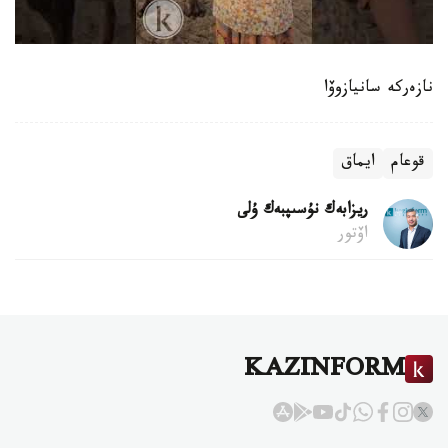
نازەركە سانيازوۆا
قوعام
ايماق
ريزابەك نۇسىپبەك ۇلى
اۆتور
KAZINFORM