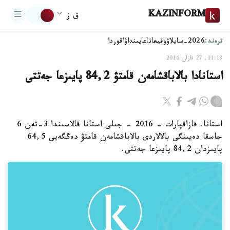
KAZINFORM
ق ز
ترەند:
2026-سايلاۋ
وقيعا
تاعايىنداۋ
اقوردا
11:18, 27 قازان 2016
استانادا بالاباقشامەن قامتۋ 84,2 پايىزعا جەتتى
استانا. قازاقپارات - 2016 - جىلى استانا قالاسىندا 3-تەن 6
جاسقا دەيىنگى بالالاردى بالاباقشامەن قامتۋ دەڭگەيى 64,5
پايىزدان 84,2 پايىزعا جەتتى.