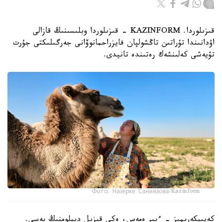
قىزىلوردا. KAZINFORM - قىزىلوردا وبلىسىنىڭ قازالى
اۋدانىندا تۇراتىن تاڭشولپان فايزراحمانوۆانى جەرگىلىكتى جۇرت
تۇيەشى كەلىنشەك رەتىندە تانيدى.
Фото: Назерке Саниязова/Kazinform
كەيىپكەرىمىز - ءبىر ەمەس، ەكى قىزىل ديپلومنىڭ يەسى.