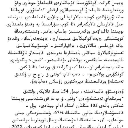
«بيىل گرانت كونكۋرسىنا قۇجاتتاردى قابىلداۋ جوعارى وقۋ
ورىندارىنىڭ قابىلداۋ كوميسسيالارى ارقىلى ءداستۇرلى فورماتتا
جانە ۆيرتۋالدى كوميسسيالار ارقىلى ونلاين قابىلداندى. بىرنەشە
جىل قاتارىنان تالاپكەرلەر ەڭ كوپ سۇرانىسقا يە وقىتۋ باعىتتارى
بويىنشا تاڭداۋدى وزگەرىسسىز جاساپ جاتىر. وتىنىشتەردىڭ
كوپشىلىگى «پەداگوگيكالىق عىلىمدار»، «ينجەنەرلىك، وڭدەۋ
جانە قۇرىلىس سالالارى»، «اقپاراتتىق- كوممۋنيكاتسيالىق
تەحنولوگيالار» سياقتى باعىتتارعا بەرىلدى. قابىلداۋ ناۋقانىنىڭ
ناتيجەسىنە سايكەس، بولاشاق مۇعالىمدەر، ءتىس دارىگەرلەرى
جانە ينجەنەرلەر اراسىندا ءبىر گرانتتىق ورىنعا ەڭ ۇلكەن
كونكۋرس بولادى»، - دەپ اتاپ ءوتتى ق ر ع ج ب ۇلتتىق
تەستىلەۋ ورتالىعىنىڭ ديرەكتورى رۋسلان ەمەلبايەۆ.
ۆەدومستۆو مالىمەتىنشە، بيىل 154 مىڭ تالاپكەر ۇلتتىق
ءبىرىڭعاي تەستىلەۋدەن ءوتتى. ۇ ب ت قورىتىندىسى بويىنشا
شەكتى بالدى 103 مىڭنان استام ادام جينادى، بۇل -
قاتىسۋشىلاردىڭ جالپى سانىنىڭ %67. ۇستىمىزدەگى جىلى
سونداي- اق، حالىقتىڭ الەۋمەتتىك وسال توپتارىنا بولىنەتىن
ءبىلىم گرانتتارىنىڭ سانى كوبەيتىلدى. ايتا كەتەيىك، 2022-