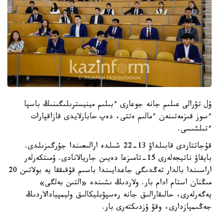
ۇل تۋرالى عىلىم جانە جوعارى ءبىلىم مينيسترىلىگىنىڭ باسپا
ءسوز قىزمەتىنەن ءمالىم ەتتى، دەپ حابارلايدى قازاقپارات
ءتىلشىسى.
قۇجاتتاردى قابىلداۋ 13-22 شىلدە ارالىعىندا جۇرگىزىلدى.
بايقاۋ ناتيجەلەرى 15-تامىزعا دەيىن جاريالانادى. ۇمىتكەرلەر
اراسىندا بالدار تەڭدىگى جاعدايىندا باسىم قۇقىققا يە بولاتىن 20
مىڭنان استام ادام بار. ولاردىڭ ىشىندە «التىن بەلگى»
يەگەرلەرى، حالىقارالىق جانە رەسپۋبليكالىق وليمپيادالاردىڭ
جەڭىمپازدارى، وقۋ ۇزدىكتەرى بار.