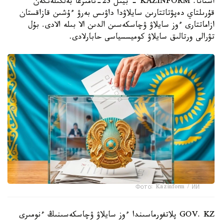
استانا. KAZINFORM - بيىل 23-تامىزعا بەلگىلەنگەن
قۇرىلتاي دەپۋتاتتارىن سايلاۋدا داۋىس بەرۋ ءۇشىن قازاقستان
ازاماتتارى ءوز سايلاۋ ۋچاسكەسىن الدىن الا بىلە الادى. بۇل
تۋرالى ورتالىق سايلاۋ كوميسسياسى حابارلادى.
Фото: Kazinform / ИИ
GOV. KZ پلاتفورماسىندا ءوز سايلاۋ ۋچاسكەسىنىڭ ءنومىرى