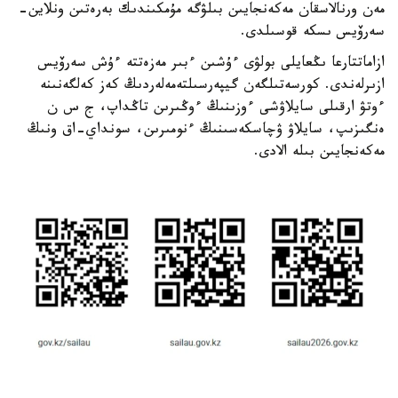
مەن ورنالاسقان مەكەنجايىن بىلۋگە مۇمكىندىك بەرەتىن ونلاين-
سەرۆيس ىسكە قوسىلدى.
ازاماتتارعا ىڭعايلى بولۋى ءۇشىن ءبىر مەزەتتە ءۇش سەرۆيس
ازىرلەندى. كورسەتىلگەن گيپەرسىلتەمەلەردىڭ كەز كەلگەنىنە
ءوتۋ ارقىلى سايلاۋشى ءوزىنىڭ ءوڭىرىن تاڭداپ، ج س ن
ەنگىزىپ، سايلاۋ ۋچاسكەسىنىڭ ءنومىرىن، سونداي-اق ونىڭ
مەكەنجايىن بىلە الادى.