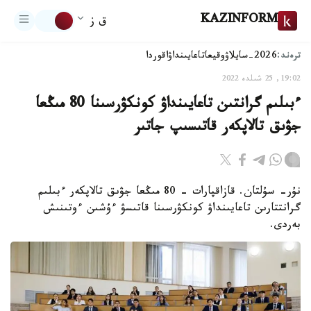
KAZINFORM
ق ز
ترەند:
2026-سايلاۋ
وقيعا
تاعايىنداۋ
اقوردا
19:02, 25 شىلدە 2022
ءبىلىم گرانتىن تاعايىنداۋ كونكۋرسىنا 80 مىڭعا
جۋىق تالاپكەر قاتىسىپ جاتىر
نۇر- سۇلتان. قازاقپارات - 80 مىڭعا جۋىق تالاپكەر ءبىلىم
گرانتتارىن تاعايىنداۋ كونكۋرسىنا قاتىسۋ ءۇشىن ءوتىنىش
بەردى.