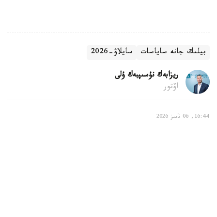
بيلىك جانە ساياسات
سايلاۋ-2026
ريزابەك نۇسىپبەك ۇلى
اۆتور
16:44, 06 تامىز 2026
بالالى وتباسىلارعا قانداي تولەمدەر قاراستىرىلعان
استانا. KAZINFORM - استانادا بالالى وتباسىلاردى قولداۋ
جۇيەسى مەملەكەتتىك جاردەماقىلاردى، مەملەكەتتىك الەۋمەتتىك
ساقتاندىرۋ قورىنان تولەنەتىن تولەمدەردى، كوپبالالى وتباسىلار