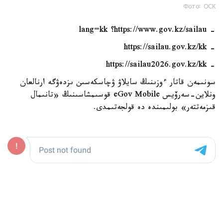
Фото: ОСК
- https://www.gov.kz/sailau؟ lang=kk
- https://sailau.gov.kz/kk
- https://sailau2026.gov.kz/kk
سونىمەن قاتار ءوزىنىڭ سايلاۋ ۋچاسكەسىن ىزدەۋگە ارنالعان
ونلاين-سەرۆيس eGov Mobile قوسىمشاسىنىڭ «تانىمال
قىزمەتتەر» بولىمىندە دە قولجەتىمدى.