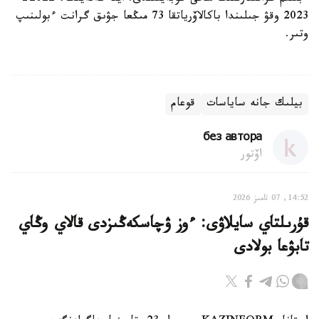
2023 وقۋ جىلىندا باكالاۆرياتقا 73 مىڭعا جۋىق گرانت ءبولىنىپ
وتىر.
بيلىك جانە ساياسات
قوعام
без автора
اۆتور
14:52, 07 تامىز 2026
قۇرىلتاي سايلاۋى: ءوز ۋچاسكەڭىزدى قالاي وڭاي
تابۋعا بولادى