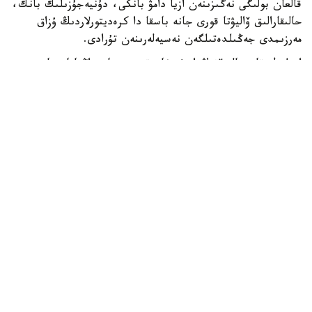
قالعان بولىگى نەگىزىنەن ازيا دامۋ بانكى، دۇنيەجۇزىلىك بانك،
حالىقارالىق ۆاليۋتا قورى جانە باسقا دا كرەديتورلاردىڭ ۇزاق
مەرزىمدى جەڭىلدەتىلگەن نەسيەلەرىنەن تۇرادى.
ادىلبەك قاسىماليەۆتىڭ ايتۋىنشا، قىرعىزستان زاڭناماسىنا
سايكەس مەملەكەتتىك قارىزدىڭ جالپى ىشكى ونىمگە
شاققانداعى ۇلەسى 60 پايىزدان اسپاۋى ءتيىس. الايدا
پرەزيدەنت سادىر جاپاروۆتىڭ تاپسىرماسىمەن بۇل شەك 50 پايىز
دەڭگەيىندە بەلگىلەنگەن.
قازىرگى ۋاقىتتا قىرعىزستاننىڭ مەملەكەتتىك قارىزى ج ءى و-
ءنىڭ 42 پايىزىن، ال سىرتقى قارىزى 22 پايىزىن قۇرايدى. ەل
بيلىگى سىرتقى قارىز كولەمىن ازايتىپ، ىشكى قارىزدى كەزەڭ-
كەزەڭىمەن ۇلعايتۋ ساياساتىن ۇستانىپ وتىر. بۇعان دەيىن
قىرعىزستاننىڭ سىرتقى قارىزىن 2035 -جىلعا دەيىن تولىق
وتەۋدى جوسپارلاپ وتىرعانى حابارلانعان.
الەم