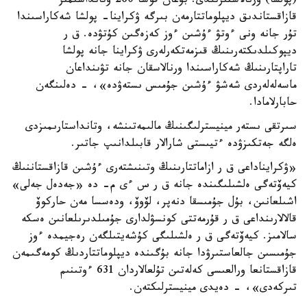
(پولشا) ورنالاستىرىلدى. بۇعان قوسا 260 وتانداسىمىز
قازاقستاندىق ديپلوماتتارمەن بىرگە ۋكراينا- پولشا شەكاراسىندا
تۇر جانە ونى ءوتۋ ءۇشىن ءوز كەزەگىن كۇتۋدە. ق ر
ديپوكىلدىكتەرىنىڭ قىزمەتكەرلەرى ۋكراينا جانە پولشا
تاراپتارىنىڭ شەكاراسىندا ورنالاسقان جانە تۋىنداعان
ماسەلەلەردى شەشۋ ءۇشىن جۇمىس ىستەۋدە»، - دەلىنگەن
حابارلامادا.
سىرتقى ىستەر مينيسترلىگىنىڭ مالىمەتىنشە، وتانداستارىمىزدى
ەلگە جەتكىزۋدە ءتيىستى شارالار قابىلدانىپ جاتىر.
«ۋكرايناداعى ق ر ازاماتتارىنىڭ وتىنىشتەرى ءۇشىن قازاقستاننىڭ
كيەۆتەگى ەلشىلىگىندە جانە ق ر س ءى م- دە «جەدەل جەلى»
اشىلعانىن، بۇل جۇمىسقا دنەپر، لۆوۆ، ودەسسا مەن حاركوۆ
قالالارىنداعى ق ر قۇرمەتتى كونسۋلدارى جۇمىلدىرىلعانىن ەسكە
سالامىز. كيەۆتەگى ق ر ەلشىلىگى كۇشەيتىلگەن رەجيمدە ءوز
جۇمىسىن جالعاستىرۋدا جانە بۇگىندە ديپلوماتتاردىڭ كومەگىمەن
قازاقستانعا ورالعىسى كەلەتىن تۇلعالاردان 631 ءوتىنىم
تىركەدى»، - دەيدى مينيسترلىكتەن.