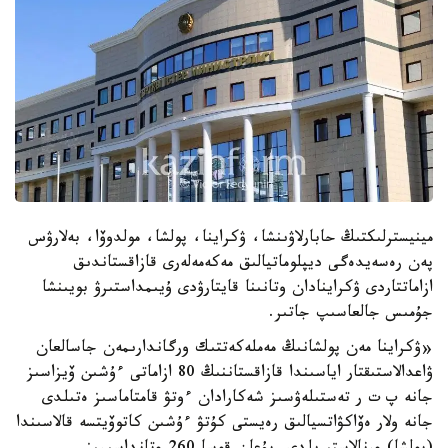
مينيسترلىكتىڭ حابارلاۋىنشا، ۋكراينا، پولشا، مولدوۆا، بەلارۋس
پەن رەسەيدەگى ديپلوماتيالىق مەكەمەلەرى قازاقستاندىق
ازاماتتاردى ۋكراينادان وتانىنا قايتارۋدى ۇيىمداستىرۋ بويىنشا
جۇمىس جالعاسىپ جاتىر.
«ۋكراينا مەن پولشانىڭ مەملەكەتتىك ورگاندارىمەن جاسالعان
ۋاعدالاستىقتار اياسىندا قازاقستاننىڭ 80 ازاماتى ءۇشىن ۆيزاسىز
جانە پ ت ر تەستىلەۋسىز شەكارادان ءوتۋ قامتاماسىز ەتىلدى
جانە ولار ەۆاكۋاتسيالىق رەيستى كۇتۋ ءۇشىن كاتوۆيتسە قالاسىندا