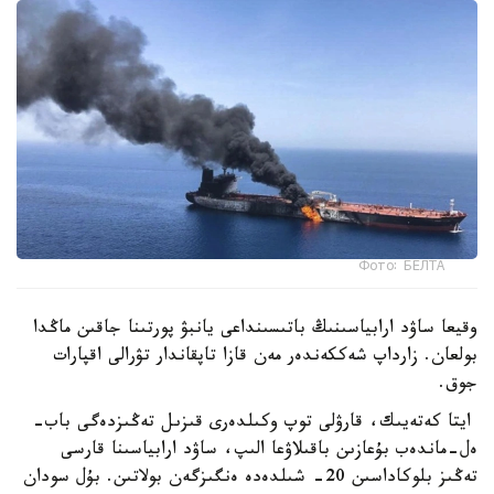
Фото: БЕЛТА
وقيعا ساۋد ارابياسىنىڭ باتىسىنداعى يانبۋ پورتىنا جاقىن ماڭدا
بولعان. زارداپ شەككەندەر مەن قازا تاپقاندار تۋرالى اقپارات
جوق.
ايتا كەتەيىك، قارۋلى توپ وكىلدەرى قىزىل تەڭىزدەگى باب-
ەل-ماندەب بۇعازىن باقىلاۋعا الىپ، ساۋد ارابياسىنا قارسى
تەڭىز بلوكاداسىن 20- شىلدەدە ەنگىزگەن بولاتىن. بۇل سودان