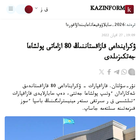
KAZINFORM
ق ز
ترەند:
2026-سايلاۋ
وقيعا
تاعايىنداۋ
اقوردا
19:09, 27 اقپان 2022
ۋكراينداعى قازاقستاننىڭ 80 ازاماتى پولشاعا
جەتكىزىلدى
نۇر-سۇلتان. قازاقپارات - ۋكرايناداعى 80 قازاقستاندىق
شەكارادان ءوتىپ پولشاعا جەتتى، دەپ حابارلايدى قازاقپارات
ءتىلشىسى ق ر سىرتقى ىستەر مينيسترلىگىنىڭ باسپا ءسوز
قىزمەتىنە سىلتەمە جاساپ.