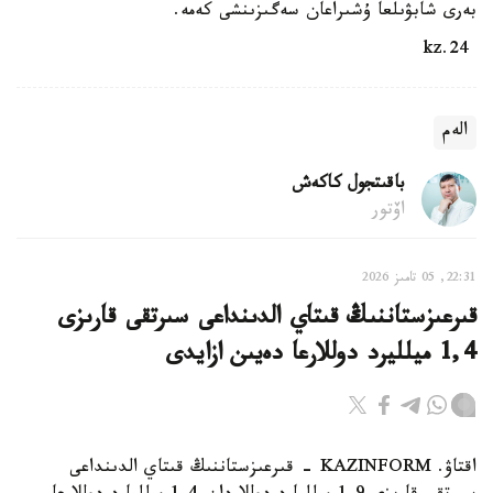
بەرى شابۋىلعا ۇشىراعان سەگىزىنشى كەمە.
24.kz
الەم
باقىتجول كاكەش
اۆتور
22:31, 05 تامىز 2026
قىرعىزستاننىڭ قىتاي الدىنداعى سىرتقى قارىزى
1,4 ميلليرد دوللارعا دەيىن ازايدى
اقتاۋ. KAZINFORM - قىرعىزستاننىڭ قىتاي الدىنداعى