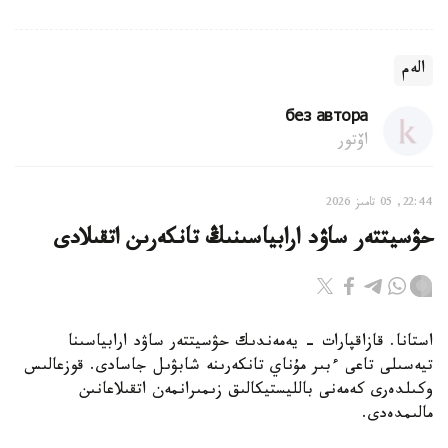
الەم
без автора
اۆتور
22:44, 05 تامىز 2026
حۋسيتتەر ساۋد ارابياسىنىڭ تانكەرىن اتقىلادى
استانا. قازاقپارات - يەمەندىك حۋسيتتەر ساۋد ارابياسىنا
تيەسىلى تاعى ءبىر مۇناي تانكەرىنە شابۋىل جاسادى. قوزعالىس
وكىلدەرى كەمەنى بالليستيكالىق زىمىرانمەن اتقىلاعانىن
مالىمدەدى.