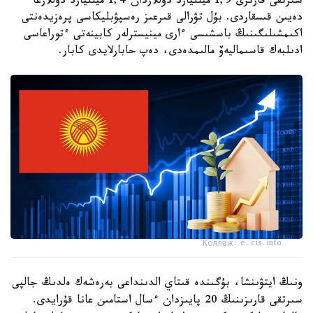
سىرتقى قارىزى 1,9 ميلليارد دوللاردان 1,4 ميلليارد دوللارعا
دەيىن قىسقاردى. بۇل تۋرالى قىرعىز رەسپۋبليكاسى پرەزيدەنتى
اكىمشىلىگىنىڭ باسشىسى ءارى مينيسترلەر كابينەتى ءتوراعاسى
ادىلبەك قاسىماليەۆ مالىمدەدى، دەپ حابارلايدى كابار.
Коллаж: e-cis.info
ونىڭ ايتۋىنشا، بۇگىندە قىتاي الدىنداعى بەرەشەك ەلدىڭ جالپى
سىرتقى قارىزىنىڭ 20 پايىزدان ءسال استامىن عانا قۇرايدى.