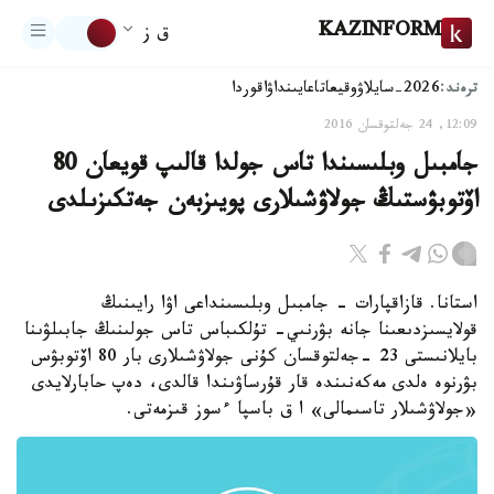
KAZINFORM
ق ز
ترەند:
2026-سايلاۋ
وقيعا
تاعايىنداۋ
اقوردا
12:09, 24 جەلتوقسان 2016
جامبىل وبلىسىندا تاس جولدا قالىپ قويعان 80
اۆتوبۋستىڭ جولاۋشىلارى پويىزبەن جەتكىزىلدى
استانا. قازاقپارات - جامبىل وبلىسىنداعى اۋا رايىنىڭ
قولايسىزدىعىنا جانە بۋرنىي- تۇلكىباس تاس جولىنىڭ جابىلۋىنا
بايلانىستى 23 -جەلتوقسان كۇنى جولاۋشىلارى بار 80 اۆتوبۋس
بۋرنوە ەلدى مەكەنىندە قار قۇرساۋىندا قالدى، دەپ حابارلايدى
«جولاۋشىلار تاسىمالى» ا ق باسپا ءسوز قىزمەتى.