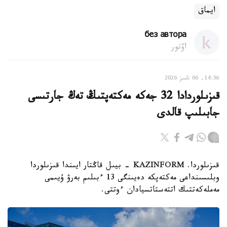
ايماق
без автора
اۆتور
14:56, 06 تامىز 2026
قىزىلوردادا 32 جەكە مەكتەپتىڭ تەڭ جارتىسى
جابىلىپ قالدى
قىزىلوردا. KAZINFORM - بيىل قاڭتار ايىندا قىزىلوردا
وبلىسىنداعى مەكتەپكە دەيىنگى 13 ءبىلىم بەرۋ ۇيىمى
مەملەكەتتىك اتتەستاتسيادان ءوتتى.