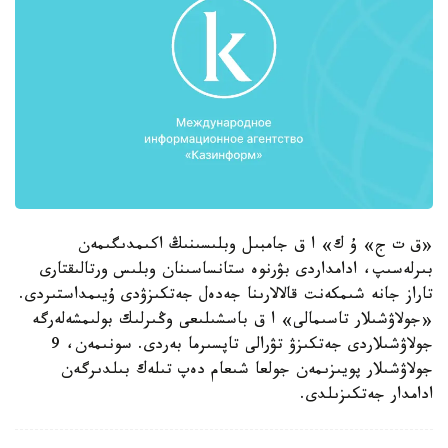
«ق ت ج» ۇ ك» ا ق جامبىل وبلىسىنىڭ اكىمدىگىمەن
بىرلەسىپ، ادامداردى بۋرنوە ستانساسىنان وبلىس ورتالىقتارى
تاراز جانە شىمكەنت قالالارىنا جەدەل جەتكىزۋدى ۇيىمداستىردى.
«جولاۋشىلار تاسىمالى» ا ق باسشىلىعى وڭىرلىك بولىمشەلەرگە
جولاۋشىلاردى جەتكىزۋ تۋرالى تاپسىرما بەردى. سونىمەن، 9
جولاۋشىلار پويىزىمەن جولعا شىعام دەپ تىلەك بىلدىرگەن
ادامدار جەتكىزىلدى.