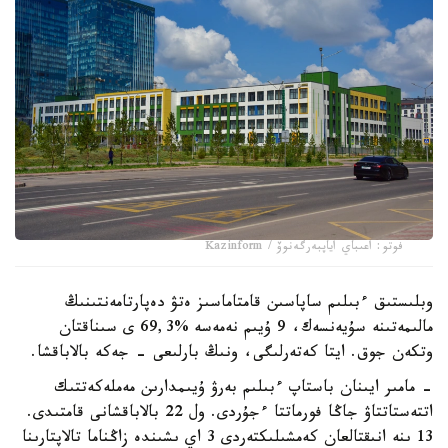
فوتو: اعىباي اياپبەرگەنوۆ / Kazinform
وبلىستىق ءبىلىم ساپاسىن قامتاماسىز ەتۋ دەپارتامەنتىنىڭ
مالىمەتىنە سۇيەنسەك، 9 ۇيىم نەمەسە %69,3 ى سىناقتان
وتكەن جوق. ايتا كەتەرلىگى، ونىڭ بارلىعى - جەكە بالاباقشا.
- مامىر ايىنان باستاپ ءبىلىم بەرۋ ۇيىمدارىن مەملەكەتتىك
اتتەستاتتاۋ جاڭا فورماتتا ءجۇردى. ول 22 بالاباقشانى قامتىدى.
13 ىنە انىقتالعان كەمشىلىكتەردى 3 اي ىشىندە زاڭناما تالاپتارىنا