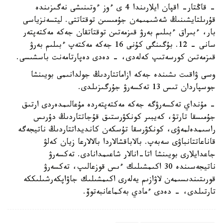
- قاڭتار- اقپان ايلارىندا 4 ى ءوز ءوتىنىشى نەگىزىندە
قۇرىلتايشىنىڭ شەشىمىمەن جۇمىسىن توقتاتتى. ليتسەنزياسى
بار، ءبىراق ءبىلىم بەرۋ قىزمەتىن توقتاتقان جەكە مەكتەپتەر
سانى - 12. بۇگىنگى كۇنى 16 جەكە مەكتەپ ءبىلىم بەرۋ
قىزمەتىن كورسەتىپ كەلەدى، - دەدى دەپارتامەنت باسشىسى.
وسى ۋاقىت ىشىندە جەكە ازاماتتاردىڭ جولدانىمى بويىنشا
جوسپاردان تىس 13 تەكسەرۋ جۇرگىزىلدى.
- مۇنداي تەكسەرۋگە جەكە مەكتەپتەردە مۇعالىمدەردى ارتىق
جۇمىسقا تارتۋ، كەيبىر كونكۋرستىق قۇجاتتاردىڭ دۇرىس
راسىمدەلمەۋى، كونكۋرسقا تۇسكەن كانديداتتاردىڭ ناتيجەگە
قاناعاتتانباۋى سەبەپ. بالاباقشالاردا بالالارعا زيان كەلۋ
جاعدايلارى بويىنشا اتا-انالار شاعىمدانادى. تەكسەرۋ
ناتيجەسىندە 30 اكىمشىلىك ءىس قوزعالىپ، تەكسەرۋ
قورىتىندىسىمەن لاۋازىم يەلەرى اكىمشىلىك جاۋاپكەرشىلىككە
تارتىلدى، - دەدى ءمادي بەكماعانبەتوۆ.