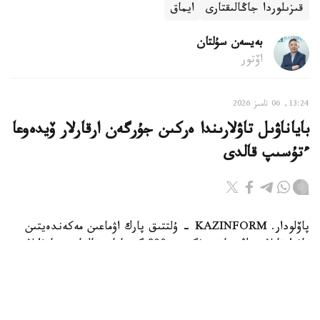
قىزىلوردا جاڭالىقتارى
ايماق
بەيسەن سۇلتان
اۆتور
13:24, 06 تامىز 2026
باياناۋىل تاۋلارىندا ەركىن جۇرگەن ارقارلار ۆيدەوعا
ءتۇسىپ قالدى
پاۆلودار. KAZINFORM - ۇلتتىق پارك اۋماعىن مەكەندەيتىن
تاۋ ارقارلارىنىڭ سانى بۇگىندە 800 گە تاياپ قالعان. جانۋارلار
قازاقستاننىڭ قىزىل كىتابىنا ەنگىزىلگەن.