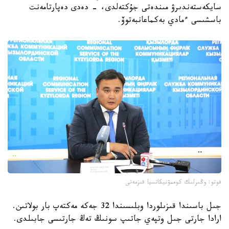
سايكەستەندىرۋ مىندەتى جۇكتەلدى، - دەدى دەپارتامەنت
باسشىسى ءمادي بەكماعانبەتوۆ.
فوتو: وڭىرلىك كوممۋنيكاتسيا قىزمەتى
جىل باسىندا قىزىلوردا وبلىسىندا 32 جەكە مەكتەپ بار بولاتىن.
ارادا جارتى جىل وتپەي جاتىپ سونىڭ تەڭ جارتىسى جابىلدى.