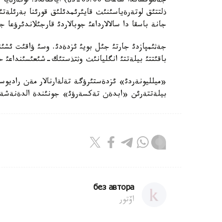
جةلتوقساندا ساعات 03:00-دة) ايا
ذلتتئق لوتةرةياسئنئث قايئرئمدئلئق قورئنا بةرئلةتئ
جانة باسقا دا سالالارداعئ جوبالاردئ قارجئلاندئرؤعا جذ
جةثئمپازدئ جارتئ جئل بويئ ئزدةدئ. وسئ ؤاقئت ئشئ
باقئتتئ بيلةتتئ انگليانئث وثتذستئك-شئعئسئنداعئ حار
«ميلليونةردئ» ئزدةستئرؤگة تةلةارنالار مةن راديوست
بيلةتتةرئن «ابدةن تةكسةرؤئ» جونئندة الدةنةشة 
без автора
اۆتور