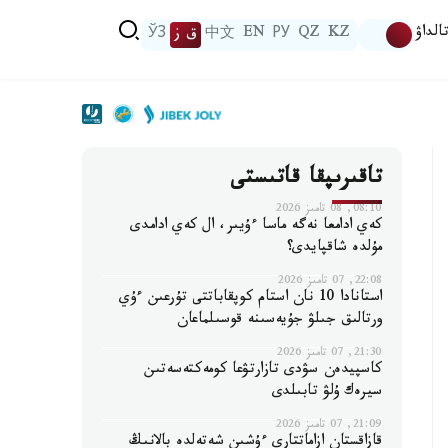
الداۋ
KZ
QZ
РУ
EN
中文
ق ز
ЎЗ
تاقىرىپقا قاتىستى
08:10, 08 تامىز 2026
كەي ادامعا نەگە ماسا ءۇيىر، ال كەي ادامدى
مۇلدە شاقپايدى؟
22:08, 07 تامىز 2026
استانادا 10 نان استام كوپقاباتتى تۇرعىن ءۇي
ورتالىق جىلۋ جۇيەسىنە قوسىلماعان
21:30, 07 تامىز 2026
كاسپيدەن سۋدى تازارتۋعا كومەكتەسەتىن
سيرەك ۇلۋ تابىلدى
21:09, 07 تامىز 2026
قازاقستان ازاماتتارى ءۇشىن شەتەلدە بالانىڭ