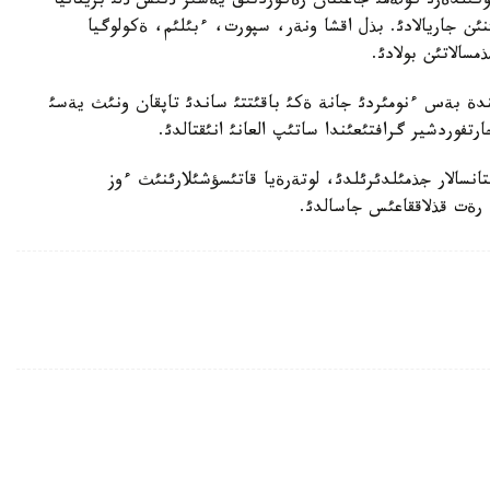
قتالدئ. لوتةرةيا وكئلدةرئ كولةمئ جاعئنان رةكوردتئق يةسئز ذتئس ذلئ بريتانيا
نئن جاريالادئ. بذل اقشا ونةر، سپورت، ءبئلئم، ةكولوگيا
مسالاتئن بولادئ.
ندة بةس ءنومئردئ جانة ةكئ باقئتتئ ساندئ تاپقان ونئث يةسئ
تفوردشير گرافتئعئندا ساتئپ العانئ انئقتالدئ.
انسالار جذمئلدئرئلدئ، لوتةرةيا قاتئسؤشئلارئنئث ءوز
رةت قذلاققاعئس جاسالدئ.