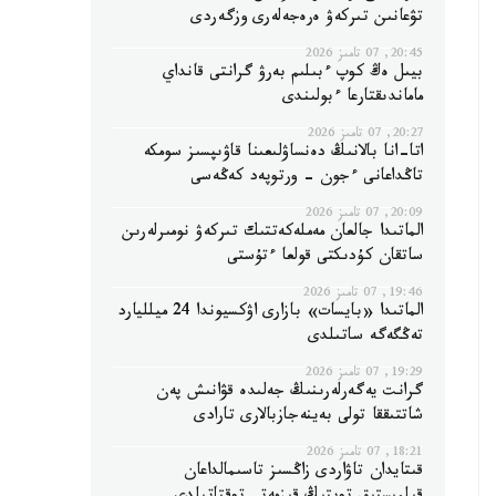
تۋعانىن تىركەۋ ەرەجەلەرى وزگەردى
20:45, 07 تامىز 2026
بيىل ەڭ كوپ ءبىلىم بەرۋ گرانتى قانداي
ماماندىقتارعا ءبولىندى
20:27, 07 تامىز 2026
اتا-انا بالانىڭ دەنساۋلىعىنا قاۋىپسىز سومكە
تاڭداعانى ءجون - ورتوپەد كەڭەسى
20:09, 07 تامىز 2026
الماتىدا جالعان مەملەكەتتىك تىركەۋ نومىرلەرىن
ساتقان كۇدىكتى قولعا ءتۇستى
19:46, 07 تامىز 2026
الماتىدا «بايسات» بازارى اۋكسيوندا 24 ميلليارد
تەڭگەگە ساتىلدى
19:29, 07 تامىز 2026
گرانت يەگەرلەرىنىڭ جەلىدە قۋانىش پەن
شاتتىققا تولى بەينەجازبالارى تارادى
18:21, 07 تامىز 2026
قىتايدان تاۋاردى زاڭسىز تاسىمالداعان