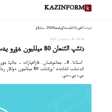
KAZINFORM
ترەند:
اقوردا
تاعايىنداۋ
وقيعا
2026-سايلاۋ
09:28, 08 جەلتوقسان 2012
ذتئپ الئنعان 80 ميلليون ةؤرو يةسئز قالدئ
كذننئث ئشئندة ءوزئنئث 80
بي-بي-سي.