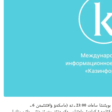
تالاپ ةتؤدئث سوثعئ كذنئ 5- جةلتوقساندا گرينأيچ بويئنشا ساعات 23:00-تة (ماسكةؤ ؤاقئتئمةن 6-