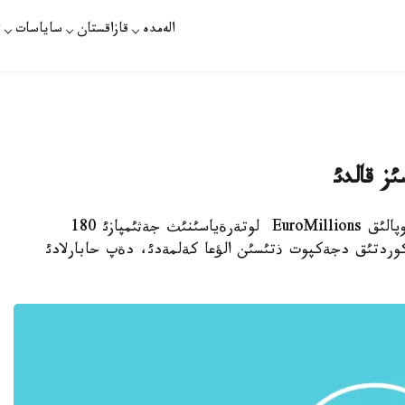
الەمدە
قازاقستان
ساياسات
ت
استانا. 8- جةلتوقسان. قازاقپارات - جالپئ ةؤروپالئق EuroMillions لوتةرةياسئنئث جةثئمپازئ 180
 ميلليون دوللار رةكوردتئق دجةكپوت ذتئسئن الؤعا كةلمةدئ، دةپ حابارلادئ