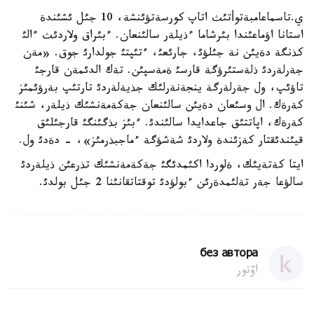
ي.تاسماعامبةتوأتئث اتاپ كورسةتؤئنشة، 10 جئل ئشئندة
استانا اؤماعئندا بئرشاما ءذيلةر سالئنعان. ءبئراق ولاردئث ءالئ
كذنگة دةيئن نة جئلؤئ، جارئعئ، ءتئپتئ جولدارئ جوق. «مةن
جةرلةردئ ذلةستئرؤگة قارسئ ةمةسپئن. تةك الدئمةن قارجئ
تاؤئپ، ول جةرلةرگة ينجةنةرلئك جذيةلةردئ تارتئپ بةرؤئمئز
كةرةك. ال وسئعان دةيئن سالئنعان جةكةمةنشئك ذيلةر، شئنئ
كةرةك، اپاتتئق جاعدايدا سالئندئ. ءبئز بذگئنگئ قارجئلئق
قيئندئقتار كةزئندة ولاردئ شةشؤگة ءماجبذرمئز»، - دةدئ ول.
ايتا كةتةيئك، ةلوردا اكئمدئگئ جةكةمةنشئك تذرعئن ذيلةردئ
سالؤعا جةر تةلئمدةرئن ءبولؤدئ توقتاتقانئنا 2 جئل بولدئ.
без автора
اۆتور