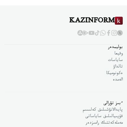
KAZINFORM
بوليمدەر
وقيعا
ساياسات
تالداۋ
ەكونوميكا
الەمدە
ءبىز تۋرالى
پايدالانۋشىلىق كەلىسىم
قۇپىيالىلىق ساياساتى
مەملەكەتتىك رامىزدەر