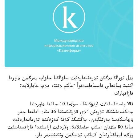
بذل تؤرالئ بذگئن تذرعئنداردئث ساؤالئنا جاؤاپ بةرگةن ةلوردا
اكئمئ يمانعالي تاسماعامبةتوأ ءمالئم ةتتئ، دةپ حابارلايدئ
قازاقپارات.
قالا باسشئسئنئث ايتؤئنشا، سوثعئ 10 جئلدا ةلوردادا
جةكةمةنشئك تذرعئن ءذي قذرئلئسئنا 36 مئث ادامعا جةر
ؤچاسكةسئ بةرئلگةن. بذگئنگئ كذنئ كةزةكتة تذرعانداردئث
سانئ 80 مئثنان اسئپ جئعئلادئ. ولاردئث اراسئندا قازاقستاننئث
وزگة ايماقتارئنان كةلئپ تذسكةن وتئنئشتةر بار.