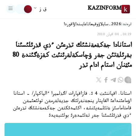
KAZINFORM
ق ز
ترەند:
2026-سايلاۋ
وقيعا
تاعايىنداۋ
اقوردا
16:19, 04 اقپان 2010
استانادا جةكةمةنشئك تذرعئن ءذي قذرئلئسئنا
بةرئلةتئن جةر ؤچاسكةلةرئنئث كةزةگئندة 80
مئثنان استام ادام تذر
استانا. اقپاننئث 4 ئ. قازاقپارات /گذلميرا ءالياكپار/ - استانا
اؤماعئنداعئ القاپتار ينجةنةرلئك جذيةلةرمةن تولئعئمةن
قامتاماسئز ةتئلمةيئنشة، اكئمدئكتةن جةكةمةنشئك تذرعئن
ءذي قذرئلئسئنا جةر تةلئمدةرئ بولئنبةيدئ