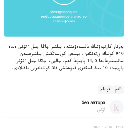
بەرنار كازنيەۆتىڭ مالىمدەۋىنشە، بىلتىر جاڭا جىل ءتۇنى ەلدە
940 كولىك ورتەنگەن. بيىلعى كورسەتكىش بىلتىرعىمەن
سالىستىرعاندا 14,5 پايىزعا كەم. جالپى، جاڭا جىل ءتۇنى
پاريجدە 10 مىڭ اسكەري قىزمەتشى قالا كوشەلەرىن باقىلادى.
الەم
قوعام
без автора
اۆتور