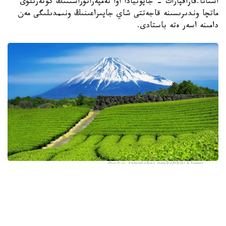
استانا.قازاقپارات - جاپونيادا اۋا تەمپەراتۋراسىنىڭ كوتەرىلۋى
ماتچا وندىرىسىنە قاجەتتى شاي جاپىراعىنىڭ ونىمدىلىگى مەن
دامىنە اسەر ەتە باستادى.
Фото: tawatchai prakobkit/Alamy
اسىرەسە جازعى اپتاپ، جىلى تۇندەر جانە كوكتەمدەگى اۋا
رايىنىڭ قۇبىلمالىلىعى شاي بۇتالارىنا قوسىمشا سالماق ءتۇسىرىپ
وتىر. عالىمدار ماسەلەنى شەشۋ ءۇشىن ىستىققا ءتوزىمدى