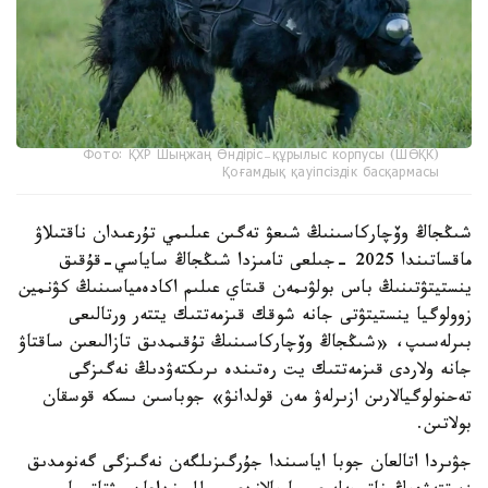
Фото: ҚХР Шыңжаң Өндіріс-құрылыс корпусы (ШӨҚК)
Қоғамдық қауіпсіздік басқармасы
شىڭجاڭ وۆچاركاسىنىڭ شىعۋ تەگىن عىلىمي تۇرعىدان ناقتىلاۋ
ماقساتىندا 2025 -جىلعى تامىزدا شىڭجاڭ ساياسي-قۇقىق
ينستيتۋتىنىڭ باس بولۋىمەن قىتاي عىلىم اكادەمياسىنىڭ كۋنمين
زوولوگيا ينستيتۋتى جانە شوقك قىزمەتتىك يتتەر ورتالىعى
بىرلەسىپ، «شىڭجاڭ وۆچاركاسىنىڭ تۇقىمدىق تازالىعىن ساقتاۋ
جانە ولاردى قىزمەتتىك يت رەتىندە ىرىكتەۋدىڭ نەگىزگى
تەحنولوگيالارىن ازىرلەۋ مەن قولدانۋ» جوباسىن ىسكە قوسقان
بولاتىن.
جۋىردا اتالعان جوبا اياسىندا جۇرگىزىلگەن نەگىزگى گەنومدىق