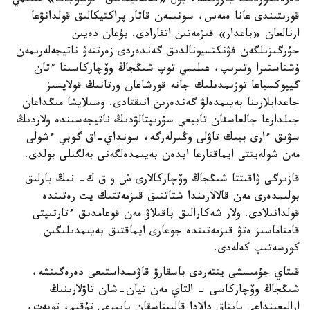
دەرەككوزدىڭ جازۋىنشا، بۇل «گەنەتيكالىق ءتولقۇجات» عىلىمي
قورىتىندى عانا ەمەس، سونىمەن قاتار پراكتيكالىق قولدانۋعا
ارنالعان «باعدار» قىزمەتىن اتقارادى. بۇعان دەيىن
جۇرگىزىلگەن فۋنكتسيونالدىق گەندەردى زەرتتەۋ ناتيجەلەرىمەن
ۇشتاستىرا وتىرىپ، عىلىمي توپ شىڭجاڭ وۆچاركاسىنا ءتان
گيپوكسياعا توزىمدىلىك جانە قورشاعان ورتانىڭ قولايسىز
جاعدايلارىنا بەيىمدەلۋ گەندەرىن انىقتادى. وسىلايشا مىڭداعان
جىلدارعا جالعاسقان تابيعي سۇرىپتالۋدىڭ ناتيجەسىندە ولاردىڭ
سۋىق ءارى بيىك تاۋلى وڭىرلەرگە، سونداي-اق گوبي ءشولى
مەن شولەيتتى ايماقتارعا ابدەن بەيىمدەلگەنى بەلگىلى بولدى.
قازىرگى ۋاقىتتا شىڭجاڭ وۆچاركالارى ش و ق ك- نىڭ بارلىق
بولىمدەرى مەن قالالارىندا شتاتتىق قىزمەتتىك يت رەتىندە
قولدانىلادى. ولار شەكارالىق باقىلاۋ مەن قوعامدىق ءتارتىپتى
قامتاماسىز ەتۋ قىزمەتىندە جوعارى ايماقتىق بەيىمدىلىگىن
كورسەتىپ كەلەدى.
قىتاي جۇمىسشى يتتەردى باسقارۋ قاۋىمداستىعى دەرەگىنشە،
شىڭجاڭ وۆچاركاسى - التاي مەن تيان-شان تاۋلارىنىڭ
ارالىعىنداعى بايتاق دالادا قالىپتاسقان بايىرعى تۇقىم، توبەت،