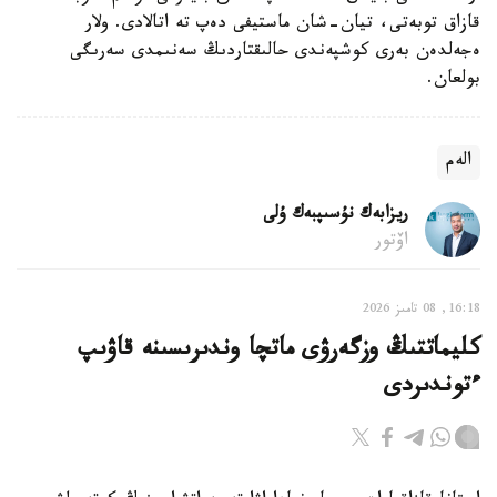
قازاق توبەتى، تيان-شان ماستيفى دەپ تە اتالادى. ولار
ەجەلدەن بەرى كوشپەندى حالىقتاردىڭ سەنىمدى سەرىگى
بولعان.
الەم
ريزابەك نۇسىپبەك ۇلى
اۆتور
16:18, 08 تامىز 2026
كليماتتىڭ وزگەرۋى ماتچا وندىرىسىنە قاۋىپ
ءتوندىردى