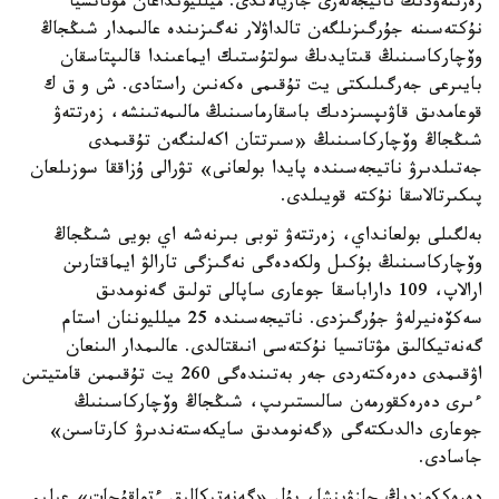
زەرتتەۋدىڭ ناتيجەلەرى جاريالاندى. ميلليونداعان مۋتاتسيا
نۇكتەسىنە جۇرگىزىلگەن تالداۋلار نەگىزىندە عالىمدار شىڭجاڭ
وۆچاركاسىنىڭ قىتايدىڭ سولتۇستىك ايماعىندا قالىپتاسقان
بايىرعى جەرگىلىكتى يت تۇقىمى ەكەنىن راستادى. ش و ق ك
قوعامدىق قاۋىپسىزدىك باسقارماسىنىڭ مالىمەتىنشە، زەرتتەۋ
شىڭجاڭ وۆچاركاسىنىڭ «سىرتتان اكەلىنگەن تۇقىمدى
جەتىلدىرۋ ناتيجەسىندە پايدا بولعانى» تۋرالى ۇزاققا سوزىلعان
پىكىرتالاسقا نۇكتە قويىلدى.
بەلگىلى بولعانداي، زەرتتەۋ توبى بىرنەشە اي بويى شىڭجاڭ
وۆچاركاسىنىڭ بۇكىل ولكەدەگى نەگىزگى تارالۋ ايماقتارىن
ارالاپ، 109 داراباسقا جوعارى ساپالى تولىق گەنومدىق
سەكۆەنيرلەۋ جۇرگىزدى. ناتيجەسىندە 25 ميلليوننان استام
گەنەتيكالىق مۋتاتسيا نۇكتەسى انىقتالدى. عالىمدار الىنعان
اۋقىمدى دەرەكتەردى جەر بەتىندەگى 260 يت تۇقىمىن قامتيتىن
ءىرى دەرەكقورمەن سالىستىرىپ، شىڭجاڭ وۆچاركاسىنىڭ
جوعارى دالدىكتەگى «گەنومدىق سايكەستەندىرۋ كارتاسىن»
جاسادى.