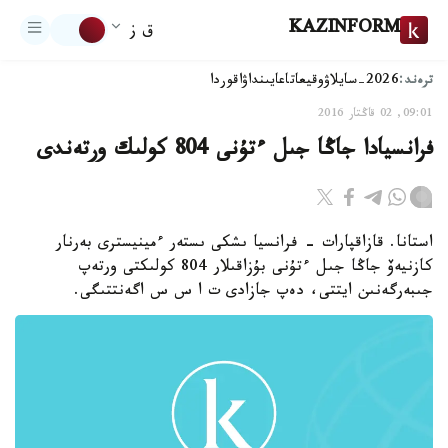
KAZINFORM
ق ز
ترەند:
2026-سايلاۋ
وقيعا
تاعايىنداۋ
اقوردا
09:01, 02 قاڭتار 2016
فرانسيادا جاڭا جىل ءتۇنى 804 كولىك ورتەندى
استانا. قازاقپارات - فرانسيا ىشكى ىستەر ءمينيسترى بەرنار
كازنيەۆ جاڭا جىل ءتۇنى بۇزاقىلار 804 كولىكتى ورتەپ
جىبەرگەنىن ايتتى، دەپ جازادى ت ا س س اگەنتتىگى.