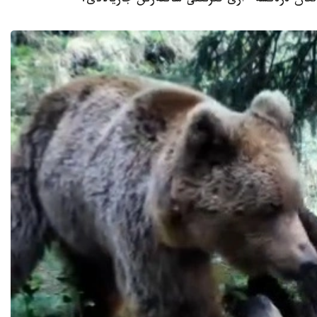
عان ەرەكشە ءارى قىزىقتى ساتتەرىن جاريالادى.