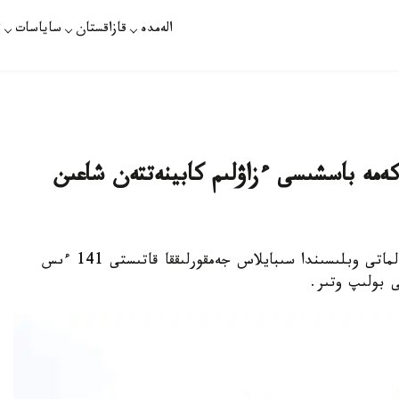
الەمدە
قازاقستان
ساياسات
ت
8 دەن استام مەكەمە باسشىسى ءزاۋلىم كابينەتتەن شاعىن
نۇر-سۇلتان. قازاقپارات - جىل باسىنان بەرى الماتى وبلىسىندا سىبايلاس جەمقورلىققا قاتىستى 141 ءىس