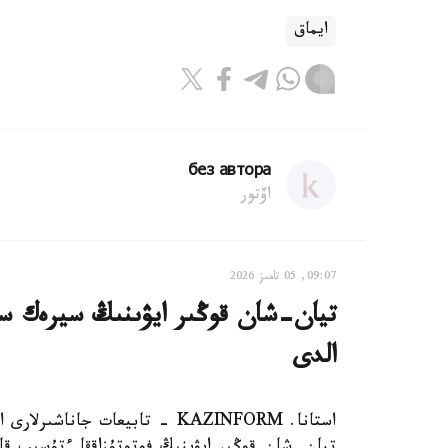
ايماق
без автора
اۆتور
09:07, 05 تامىز 2026
تيان-شان قوڭىر ايۋىنىڭ سيرەك سا
الدى
استانا. KAZINFORM - تابيعات ج