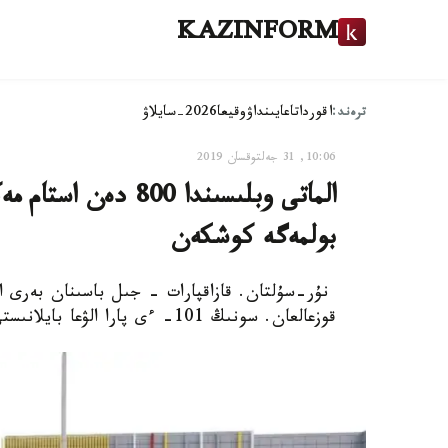
KAZINFORM
ترەند:
اقوردا
تاعايىنداۋ
وقيعا
2026-سايلاۋ
10:06, 31 جەلتوقسان 2019
الماتى وبلىسىندا 00
بولمەگە كوشكەن
قوزعالعان. سونىڭ 101- ءى پارا الۋعا بايلانىستى بولىپ وتىر.