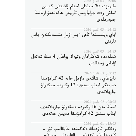
15:06, 03 تامىز 2026
ەلىمىزدە 70 جىلدان استام ۋاقىتتان كەيىن
العاش رەت جولبارىس تاريحي مەكەندەۋ ارەالىنا
جىبەرىلدى
14:52, 03 تامىز 2026
اباي وبلىسىندا تاعى ءبىر اۋىل ىشىمدىكتەن باس
تارتتى
14:23, 03 تامىز 2026
شىلدەدە شەكارادان وتپەك بولعان 4 مىڭ شەتەل
ازاماتى ۇستالدى
07:12, 03 تامىز 2026
نايزاعاي، شاڭدى داۋىل جانە 42 گرادۋسقا
دەيىنگى اپتاپ ىستىق: 17 وڭىردە ەسكەرتۋ
جاريالاندى
08:05, 02 تامىز 2026
استانا مەن 16 وڭىردە ەسكەرتۋ جاريالاندى:
اپتاپ ىستىق 42 گرادۋسقا دەيىن جەتەدى
15:05, 01 تامىز 2026
زەڭگىر تاۋدىڭ ەتەگىندە جايقالىپ تۇر -