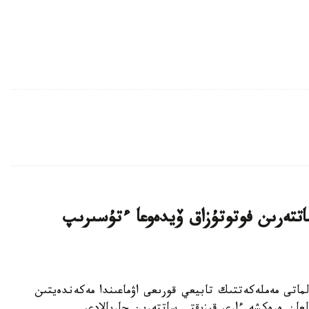
تتەرىن فوتوتۇزاق ۆيدەوعا ءتۇسىرىپ
اناشىرلارى الماتى مەملەكەتتىك تابيعي قورىعى اۋماعىندا مەكەندەيتىن