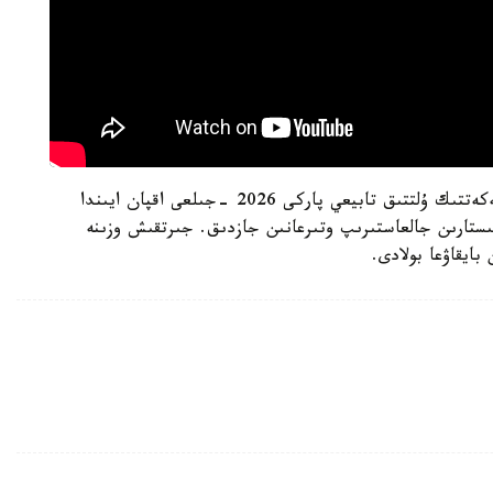
ەسكە سالا كەتەيىك، بۇعاكن دەيىن ىلە الاتاۋى مەملەكەتتىك ۇلتتىق تابيعي پاركى 2026 -جىلعى اقپان ايىندا
مىستارىن جالعاستىرىپ وتىرعانىن جازدىق. جىرتقىش وزىنە
بايقاۋعا بولادى.