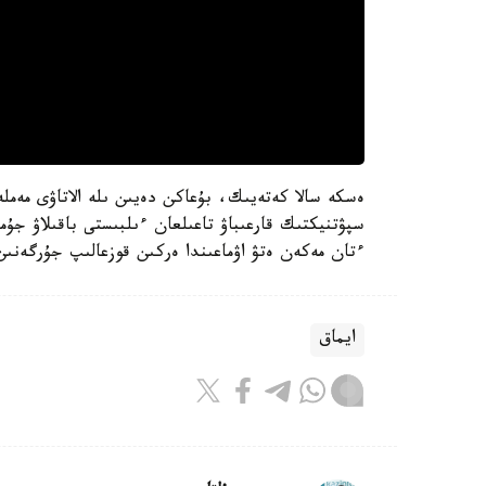
سپۋتنيكتىك قارعىباۋ تاعىلعان ءىلبىستى باقىلاۋ جۇ
ءتان مەكەن ەتۋ اۋماعىندا ەركىن قوزعالىپ جۇرگەنىن 
ايماق