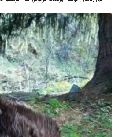
تيان-شان قوڭىر ايۋىنىڭ فوتوتۇزاققا ءتۇسىپ قال