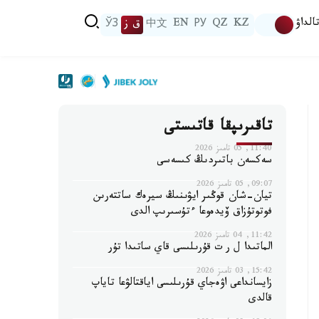
الداۋ
KZ
QZ
РУ
EN
中文
ق ز
ЎЗ
تاقىرىپقا قاتىستى
11:40, 05 تامىز 2026
سەكسەن باتىردىڭ كىسەسى
09:07, 05 تامىز 2026
تيان-شان قوڭىر ايۋىنىڭ سيرەك ساتتەرىن
فوتوتۇزاق ۆيدەوعا ءتۇسىرىپ الدى
11:42, 04 تامىز 2026
الماتىدا ل ر ت قۇرىلىسى قاي ساتىدا تۇر
15:42, 03 تامىز 2026
زايسانداعى اۋەجاي قۇرىلىسى اياقتالۋعا تاياپ
قالدى