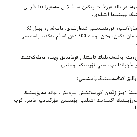
الىمەتتەر تالدىقورعاندا وتكەن سىبايلاس جەمقورلىققا قارسى
ىڭ جيىنىندا ايتىلدى.
قوعامدىق كەڭەس وتىرىسىندا اتقارىلعان جۇمىستار سارالانىپ، قورىتىندىسى شىعارىلدى. ماسەلەن، بيىل 63
جاۋاپتى قىزمەتكەر قىلمىستىق جاۋاپكەرشىلىككە تارتىلعان ەكەن. ودان بولەك 800 دەن استام مەكەمە باسشىسى
ەستە بەلسەندىلىك تانىتقان قوعامدىق ۇيىم، مەملەكەتتىك
ى ماراپاتتالىپ، سىي قۇرمەتكە بولەندى.
وبالىق كەڭسەسىنىڭ باسشىسى:
ىنشا ءبىز ۇلكەن كورسەتكىش بىزدىكى. جانە سەرۆيستىك
ىستىڭ 5 اۋدان قالاسىندا سەرۆيستىك اكىمدىك اشىلىپ جۇمىسىن جۇرگىزىپ جاتىر. كوپ
.