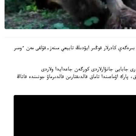
بىرەگەي كادرلار قوڭىر ايۋدىڭ تابيعي مىنەز-قۇلقى مەن ءومىر
رى جابايى جانۋارلاردى كورگەن جاعدايدا ولاردى
 پارك اۋماعىندا تاماق قالدىقتارىن قالدىرماۋ جونىندە قاتاڭ