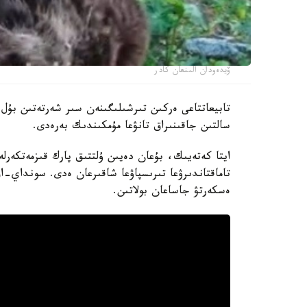
ۆيدەودان الىنعان كادر
تابيعاتتاعى ەركىن تىرشىلىگىنەن سىر شەرتەتىن بۇل 
سالتىن جاقىنىراق تانۋعا مۇمكىندىك بەرەدى.
ايتا كەتەيىك، بۇعان دەيىن ۇلتتىق پارك قىزمەتكەرلە
تاماقتاندىرۋعا تىرىسپاۋعا شاقىرعان ەدى. سونداي-اق،
ەسكەرتۋ جاساعان بولاتىن.