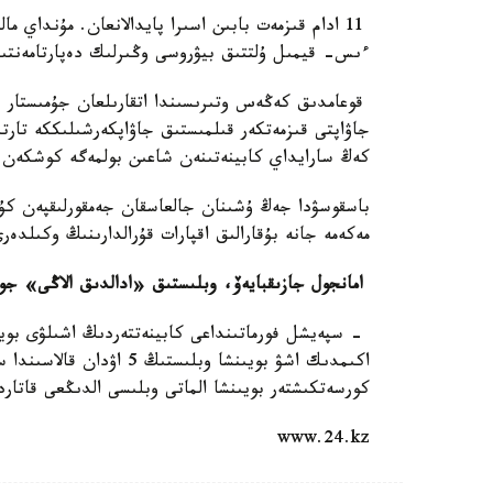
11 ادام قىزمەت بابىن اسىرا پايدالانعان. مۇنداي م
ءىس- قيمىل ۇلتتىق بيۋروسى وڭىرلىك دەپارتامەنتىن
كەڭ سارايداي كابينەتىنەن شاعىن بولمەگە كوشكەن.
باسقوسۋدا جەڭ ۇشىنان جالعاسقان جەمقورلىقپەن كۇر
مەكەمە جانە بۇقارالىق اقپارات قۇرالدارىنىڭ وكىلدەر
امانجول جازىقبايەۆ، وبلىستىق «ادالدىق الاڭى» ج
- سپەيشل فورماتىنداعى كابينەتتەردىڭ اشىلۋى بوي
اكىمدىك اشۋ بويىنشا وبل
كورسەتكىشتەر بويىنشا الماتى وبلىسى الدىڭعى قاتاردا
www.24.kz