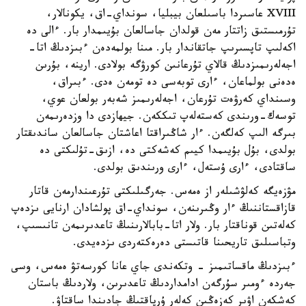
XVIII عاسىردا باسىلعان بيبليا، سونداي-اق، يكونالار،
تۇرمىستىق زاتتار مەن قولدان جاسالعان بۇيىمدار بار. ءالى دە
اكەلىپ تاپسىرىپ جاتقاندار بار. مىنا بولمەدەن ءبىزدىڭ اتا-
اجەلەرىمىزدىڭ قالاي تۇرعانىن كورۋگە بولادى. ارينە، بۇرىن
ەدەنى بولماعان، ءارى توبەسى دە تومەن ەدى. ءبىراق،
وسىنداي كەرۋەت تۇرعان، اجەلەرىمىز شەبەر بولعان عوي،
توسەك-ورىندى كەستەلەپ تىككەن. جيھازدى دا وزدەرىمەن
بىرگە الىپ كەلگەن. ءار شاڭىراقتا اعاشتان جاسالعان ساندىقتار
بولدى، بۇل بۇيىمدا كيىم كەشەكتى دە، ازىق-تۇلىكتى دە
ساقتادى، ءارى ۇستەل، ءارى ورىندىق بولدى.
مۋزەيگە كەلۋشىلەر از ەمەس. جەرگىلىكتى تۇرعىندارمەن قاتار
قازاقستاننىڭ ءار وڭىرىنەن، سونداي-اق پولشادان ارنايى ىزدەپ
كەلەتىن قوناقتار بار. ولار اتا-بابالارىنىڭ تاعدىرىمەن تانىسىپ،
وتباسىلىق تاريحىنا قاتىستى دەرەكتەردى ىزدەيدى.
ءبىزدىڭ ماقساتىمىز - وتكەندى جاي عانا كورسەتۋ ەمەس، وسى
جەردە ءومىر سۇرگەن ادامداردىڭ تاعدىرىن، ولاردىڭ باستان
كەشكەن اۋىر كەزەڭىن كەلەر ۇرپاقتىڭ جادىندا ساقتاۋ.