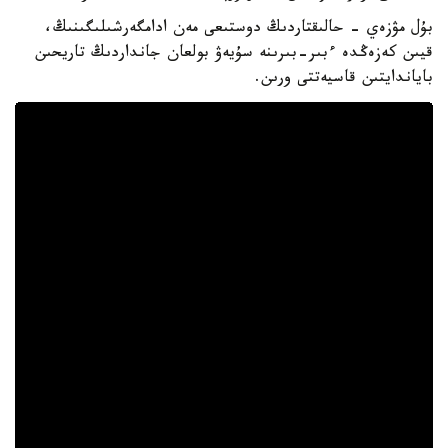
بۇل مۋزەي - حالىقتاردىڭ دوستىعى مەن ادامگەرشىلىگىنىڭ،
قيىن كەزەڭدە ءبىر-بىرىنە سۇيەۋ بولعان جانداردىڭ تاريحىن
باياندايتىن قاسيەتتى ورىن.