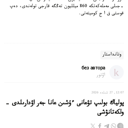
-جىلى مەملەكەتكە 860 ميلليون تەڭگە قارجى تولەندى، دەپ
قوستى ق ا ج كوميتەتى.
وتانداستار
без автора
اۆتور
12:07, 27 شىلدە 2026
پولياك بولىپ تۋعانى ءۇشىن عانا جەر اۋدارىلدى -
ولكەتانۋشى