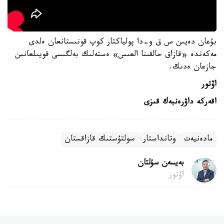
بۇعان دەيىن س ق و-دا پولياكتار كوپ قونىستانعان ەلدى
مەكەندە «قازاق حالقىنا العىس» ەستەلىك بەلگىسى قويىلعانىن
جازعان ەدىك.
اۆتور
اقەركە داۋرەنبەك قىزى
مادەنيەت
وتانداستار
سولتۇستىك قازاقستان
بەيسەن سۇلتان
اۆتور