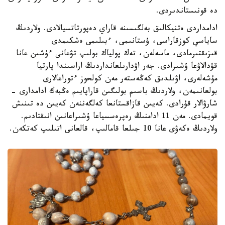
دە قونىستاندىردى.
ادامداردى ەتنيكالىق بەلگىسىنە قاراي دەپورتاتسيالادى. ولاردىڭ
ساياسي كوزقاراسى، ۇستانىمى، ءبىلىمى ەشكىمدى
قىزىقتىرمادى، ماسەلەن، تەك پولياك بولىپ تۋعانى ءۇشىن عانا
قۋدالاۋعا ۇشىرادى. جەر اۋدارىلعانداردىڭ اراسىندا پارتيا
مۇشەلەرى، اۋىلدىق كەڭەستەر مەن كولحوز ءتوراعالارى
بولعانىمەن، ولاردىڭ باسىم بولىگىن قاراپايىم ەڭبەك ادامدارى -
شارۋالار قۇرادى. كەيىن قازاقستانعا كەلگەننەن كەيىن دە تىنىش
قويمادى. مەن 11 ادامنىڭ رەپرەسسياعا ۇشىراعانىن انىقتادىم.
ولاردىڭ ەكەۋى عانا 10 جىلعا قامالىپ، قالعانى اتىلىپ كەتكەن.