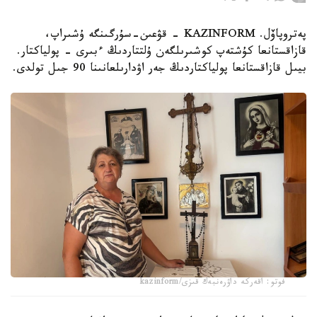
پەتروپاۆل. KAZINFORM - قۋعىن-سۇرگىنگە ۇشىراپ،
قازاقستانعا كۇشتەپ كوشىرىلگەن ۇلتتاردىڭ ءبىرى - پولياكتار.
بيىل قازاقستانعا پولياكتاردىڭ جەر اۋدارىلعانىنا 90 جىل تولدى.
فوتو: اقەركە داۋرەنبەك قىزى/kazinform