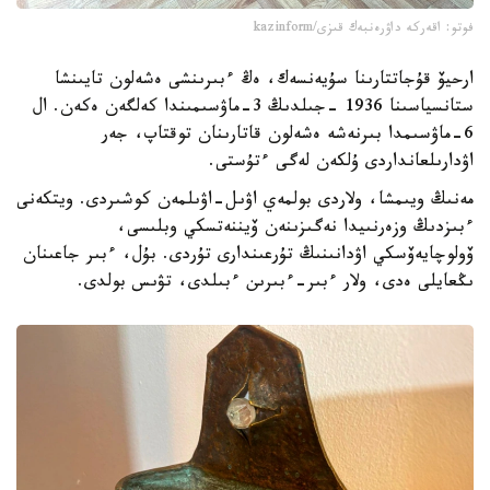
فوتو: اقەركە داۋرەنبەك قىزى/kazinform
ارحيۆ قۇجاتتارىنا سۇيەنسەك، ەڭ ءبىرىنشى ەشەلون تايىنشا
ستانسياسىنا 1936 -جىلدىڭ 3-ماۋسىمىندا كەلگەن ەكەن. ال
6-ماۋسىمدا بىرنەشە ەشەلون قاتارىنان توقتاپ، جەر
اۋدارىلعانداردى ۇلكەن لەگى ءتۇستى.
مەنىڭ ويىمشا، ولاردى بولمەي اۋىل-اۋىلمەن كوشىردى. ويتكەنى
ءبىزدىڭ وزەرنىيدا نەگىزىنەن ۆيننەتسكي وبلىسى،
ۆولوچايەۆسكي اۋدانىنىڭ تۇرعىندارى تۇردى. بۇل، ءبىر جاعىنان
ىڭعايلى ەدى، ولار ءبىر-ءبىرىن ءبىلدى، تۋىس بولدى.