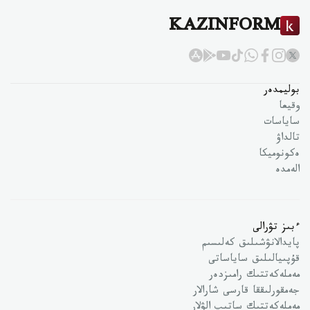
KAZINFORM
بوليمدەر
وقيعا
ساياسات
تالداۋ
ەكونوميكا
الەمدە
ءبىز تۋرالى
پايدالانۋشىلىق كەلىسىم
قۇپىيالىلىق ساياساتى
مەملەكەتتىك رامىزدەر
جەمقورلىققا قارسى شارالار
مەملەكەتتىك ساتىپ الۋلار