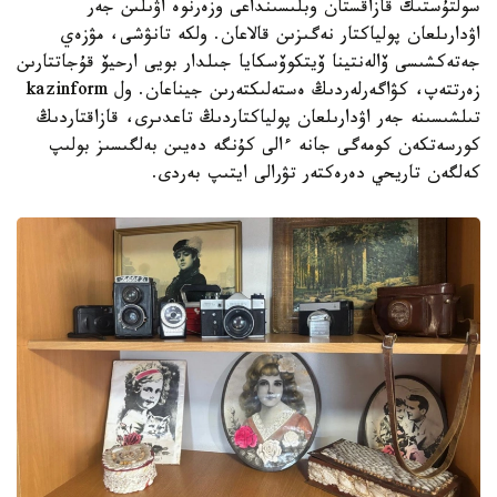
سولتۇستىك قازاقستان وبلىسىنداعى وزەرنوە اۋىلىن جەر
اۋدارىلعان پولياكتار نەگىزىن قالاعان. ولكە تانۋشى، مۋزەي
جەتەكشىسى ۆالەنتينا ۆيتكوۆسكايا جىلدار بويى ارحيۆ قۇجاتتارىن
زەرتتەپ، كۋاگەرلەردىڭ ەستەلىكتەرىن جيناعان. ول kazinform
تىلشىسىنە جەر اۋدارىلعان پولياكتاردىڭ تاعدىرى، قازاقتاردىڭ
كورسەتكەن كومەگى جانە ءالى كۇنگە دەيىن بەلگىسىز بولىپ
كەلگەن تاريحي دەرەكتەر تۋرالى ايتىپ بەردى.