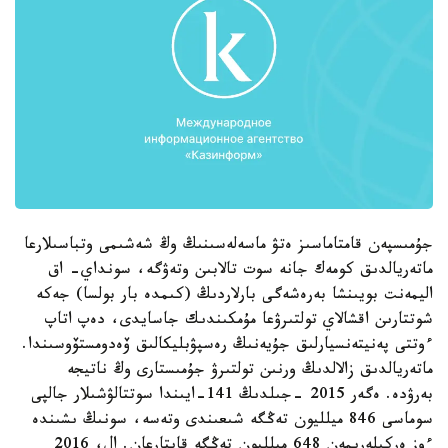
جۇمىسپەن قامتاماسىز ەتۋ ماسەلەسىنىڭ وڭ شەشىمى وتباسىلارعا
ماتەريالدىق كومەك جانە سوت تالابىن وتەۋگە، سونداي- اق
اليمەنت بويىنشا بەرەشەگى بارلاردىڭ (كىمدە بار بولسا) جەكە
شوتتارىن اقشالاي تولتىرۋعا مۇمكىندىك جاسايدى، دەپ اتاپ
ءوتتى پەنيتەنسيارلىق جۇيەنىڭ رەسپۋبليكالىق ۆەدومستۆوسىندا.
ماتەريالدىق زالالدىڭ ورنىن تولتىرۋ جۇمىستارى وڭ ناتيجە
بەرۋدە. ەگەر 2015 -جىلدىڭ 141-ايىندا سوتتالۋشىلار جالپى
سوماسى 846 ميلليون تەڭگە شىعىندى وتەسە، سونىڭ ىشىندە
ءوز ەركىلەرىمەن 648 ميلليون تەڭگە قايتارعان. ال، 2016