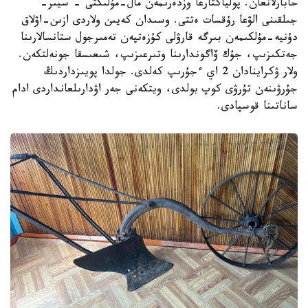
حابارلانعان. پولياكتارعا وزدەرىمەن مال-مۇلىكتى - سيىر-
جىلقىنى الۋعا رۇقسات ەتتى. وسىدان كەيىن ولاردى ازىن-اۋلاق
دۇنيە-مۇلكىمەن بىرگە قارۋلى كۇزەتپەن تەمىرجول ستانسالارىنا
جەتكىزىپ، جۇك ۆاگوندارىنا وتىرعىزىپ، شىعىسقا جونەلتكەن.
ولار ۋكراينادان 2 اي ءجۇرىپ كەلدى. جولدا پويىزداردىڭ
جۇرۋىنەن تۇرۋى كوپ بولدى، ويتكەنى جەر اۋدارىلعانداردى ادام
ساناتىنا قوسپادى.