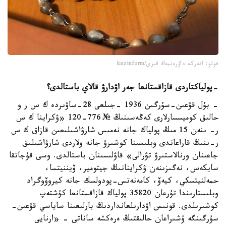
فوتو: اقەركە داۋرەنبەك قىزى/kazinform
-
پولياكتاردى قازاقستانعا جەر اۋدارۋ قالاي باستالدى؟
- بۇل قۋعىن-سۇرگىن 1936 -جىلعى 28-ساۋىردە ك س ر و
حالىق كوميسسارلارى كەڭەسىنىڭ № 776-120 «ۋكراينا ك س
ر- ىنەن 15 مىڭ پولياك جانە نەمىس شارۋاشىلىعىن قازاق ك س
ر-ىنىڭ قاراعاندى وبلىسىنا كوشىرۋ جانە ولاردى شارۋاشىلىق
جاعىنان ورنالاستىرۋ تۋرالى» قاۋلىسىنان باستالدى. وسى قۇجاتقا
سايكەس، نەگىزىنەن ۋكراينانىڭ جيتومير، ۆيننيتسا،
حمەلنيتسكي، كيەۆ، كامەنەتس-پودولسك جانە كيروۆوگراد
وبلىستارىندا تۇرعان 35820 پولياك قازاقستانعا كۇشتەپ
كوشىرىلدى. قونىس اۋدارىلعانداردىڭ بارلىعىنا ساياسي قۋعىن-
سۇرگىنگە ۇشىراعان حالىقتىڭ ەرەكشە ساناتى - «ارنايى