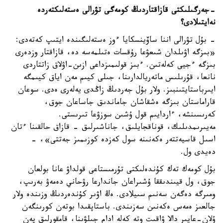
-
جەرگىلىكتى قازاقتاردىڭ كومەگى تۋرالى ەستەلىكتەردە
نە
ايتىلادى؟
- بۇل تۋرالى اننا ساۆينسكايا ءوز ەستەلىگىندە ايتىپ كەتەدى:
«بىزگە اۋىلدان شىعۋعا رۇقسات ەتىلمەسە دە، قازاقتار وزدەرى
بىزگە ءجيى كەلەتىن. ءبىز قولىمىزداعى ازىن-اۋلاق زاتتاردى
نانعا، قۇرىلىس ماتەريالدارىنا، جىلى كيىم مەن اياق كيىمگە
ايىرباستايتىنبىز. ولار بۇل جەردىڭ زاڭدى يەلەرى ەدى. سوعان
قاراماستان بىزگە ەشقاشان جاماندىق جاساعان جوق،
كەرىسىنشە، ءاردايىم قول ۇشىن سوزۋعا تىرىستى.
مەيىرىمدىلىك، قوناقجايلىق، جاناشىرلىق - قازاق حالقىنا ءتان
اسىل قاسيەتتەر ەكەنىنە سول كەزدە كوزىمىز جەتتى»، -
دەيدى ول.
بۇل كومەك تەك كۇندەلىكتى تۇرمىستاعى قولداۋ عانا بولعان
جوق، ول قيىندىققا ۇشىراعان جاندارعا رۋحاني دەمەۋ بەرىپ،
ومىرگە دەگەن سەنىم سىيلادى. ەڭ اۋىر كۇندەردىڭ وزىندە ولار
جالعىز ەمەس ەكەنىن سەزىندى. باستاپقىدا بوتەن كورىنگەن
ۇلان-عايىر دالا ۋاقىت وتە كەلە ادام جىلۋىنا، قامقورلىق پەن