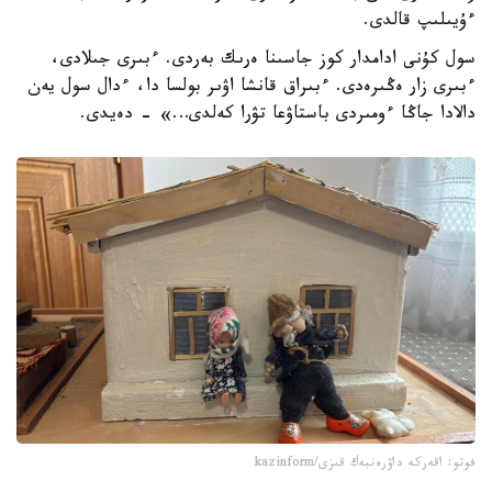
ءۇيىلىپ قالدى.
سول كۇنى ادامدار كوز جاسىنا ەرىك بەردى. ءبىرى جىلادى،
ءبىرى زار ەڭىرەدى. ءبىراق قانشا اۋىر بولسا دا، ءدال سول يەن
دالادا جاڭا ءومىردى باستاۋعا تۋرا كەلدى…» - دەيدى.
فوتو: اقەركە داۋرەنبەك قىزى/kazinform