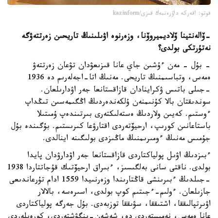
فوتو: اقەركە داۋرەنبەك قىزى/kazinform
-
ۆالەنتينا ۆلاديميروۆنا، وزەرنوە اۋىلىنىڭ تاريحىن زەرتتەۋگە
نە
تۇرتكى بولدى؟
- بۇل - مەن ءۇشىن جاي عانا قىزىعۋدان تۋعان زەرتتەۋ
ەمەس، وتباسىمنىڭ تاريحى. مەنىڭ اتا-اجەلەرىم دە 1936
-جىلى باتىس ۋكراينادان قازاقستانعا جەر اۋدارىلعان.
سوندىقتان بالا كۇنىمنەن ۇلكەندەردىڭ اڭگىمەسىن تىڭداپ
ءوستىم. كەيىن ولاردىڭ ەستەلىكتەرى بىرتىندەپ ۇمىتىلا
باستاعانىن كورىپ، ارحيۆتەردى اقتارۋعا كىرىستىم. بۇگىندە بۇل
جۇمىس مەنىڭ ءومىرىمنىڭ ماڭىزدى بولىگىنە اينالدى.
ءبىزدىڭ اۋىل پولياكتاردى قازاقستانعا جەر اۋدارۋدان پايدا
بولدى. ناقتى سانى بەلگىسىز، ءبىراق ارحيۆتىك قۇجاتتاردا 1938
-جىلدىڭ ءبىرىنشى قاڭتارىندا وزەرنىيدا 1559 ادام تۇرعاندىعى
جازىلعان. ءولىم-ءجىتىم كوپ بولدى، اسىرەسە، بالالار
اۋىرتپالىققا، اشتىققا، سۋىققا توزبەدى. بۇل جەرگە پولياكتاردى
عانا ەمەس، نەمىستەردى دە، شەشەن-ينگۋشتەردى، كورەيلەردى