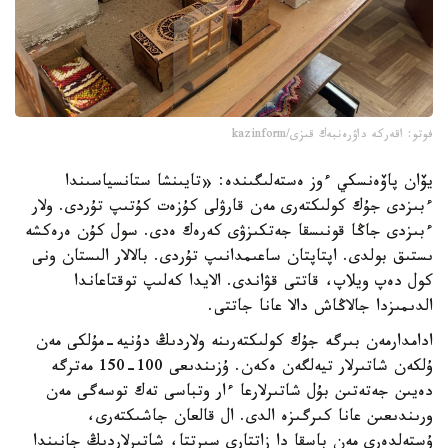
فوتو: اقەركە داۋرەنبەك قىزى/kazinform
يۆان پاۆەنسكي ءوز ەستەلىگىندە: «تايىنشا ستانسياسىندا
ءبىزدى جۇك كولىكتەرى مەن قارۋلى كۇزەت كۇتىپ تۇردى. ولار
ءبىزدى جاڭا قونىسقا جەتكىزۋى كەرەك ەدى. سول كۇن ەرەكشە
ىستىق بولدى. اپتاپتان ساعىمدانىپ تۇردى. بالالار الىستان ونى
كول دەپ ويلاپ، قاتتى قۋاندى. الايدا كەلىپ توقتاعاندا
الدىمىزدا جالاڭاش دالا عانا جاتتى.
ادامدارمەن بىرگە جۇك كولىكتەرىنە ولاردىڭ دۇنيە-مۇلكى مەن
ۇلكەن شاتىرلار تيەلگەن ەكەن. ۇزىندىعى 100-150 مەترگە
دەيىن جەتەتىن بۇل شاتىرلارعا ءار وتباسى تەك توسەگى مەن
ورىندىعىن عانا كىرگىزە الدى. ال قالعان جاشىكتەرى،
ۇستەلدەرى مەن باسقا دا زاتتارى سىرتتا، شاتىرلاردىڭ جانىندا