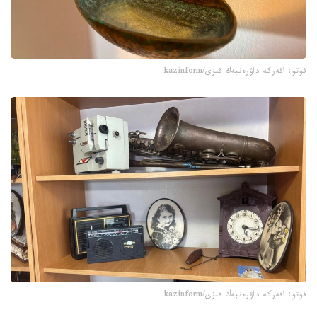
فوتو: اقەركە داۋرەنبەك قىزى/kazinform
فوتو: اقەركە داۋرەنبەك قىزى/kazinform