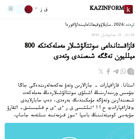
KAZINFORM
ق ز
ترەند:
2026-سايلاۋ
وقيعا
تاعايىنداۋ
اقوردا
11:19, 21 جەلتوقسان 2016
قازاقستانداعى سوتتالۋشىلار مەملەكەتكە 800
ميلليون تەڭگە شىعىندى وتەدى
استانا. قازاقپارات - جازالارىن وتەۋ مەكەمەلەرىندەگى جاڭا
جۇمىس ورىندارىنىڭ اشىلۋى سوتتالۋشىلاردىڭ مەملەكەت
شىعىندارىن وتەۋگە مۇمكىندىك بەرەدى، دەپ حابارلايدى
«قازاقپارات» ح ا ا ءتىلشىسى ق ر ءى ءى م قىلمىستىق- اتقارۋ
جۇيەسى كوميتەتىنىڭ باسپا ءسوز قىزمەتىنە سىلتەمە جاساپ.