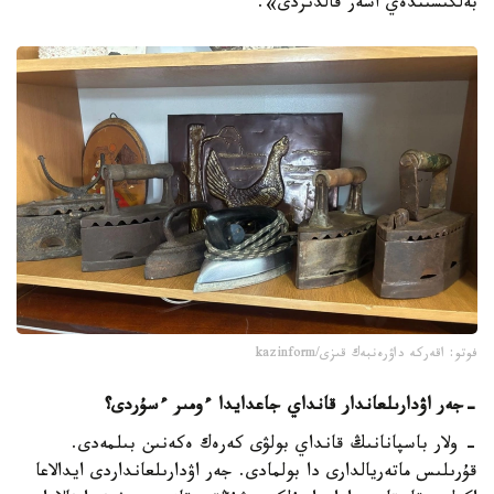
بەلگىسىندەي اسەر قالدىردى».
فوتو: اقەركە داۋرەنبەك قىزى/kazinform
-
جەر اۋدارىلعاندار قانداي جاعدايدا ءومىر ءسۇردى؟
- ولار باسپانانىڭ قانداي بولۋى كەرەك ەكەنىن بىلمەدى.
قۇرىلىس ماتەريالدارى دا بولمادى. جەر اۋدارىلعانداردى ايدالاعا