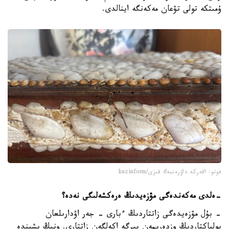
ۇمىتكە تولى تۋعان مەكەنگە اينالدى.
فوتو: اقەركە داۋرەنبەك قىزى/kazinform
-
ەلدى مەكەندەگى مۋزەيدىڭ ەرەكشەلىگى نەدە؟
- بۇل مۋزەيدەگى زاتتاردىڭ ءبارى - جەر اۋدارىلعان
پولياكتاردىڭ وزدەرىمەن بىرگە اكەلگەن زاتتارى. ونىڭ ىشىندە