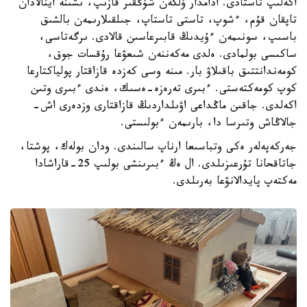
اكەلىپ تاستادى. ادامدار ۇلكەن شۇڭقىر قازىپ، ىشىنە اينالادان
تاپقان قۇم، ءشوپ، تاستى تاستاپ، جىلقىلارىمەن بالشىق
باسىپ، سونىمەن ءۇيدىڭ قابىرعاسىن قالادى. ىرگەتاسى،
ساكىسى بولمادى. ەلدى مەكەننەن شىعۋعا رۇقسات جوق،
كومەندانتتىق باقىلاۋ بار. مىنە وسى كەزدە قازاقتار پولياكتارعا
كوپ كومەكتەستى. ءبىرى تەرەزە-ەسىك، ەندى ءبىرى وتىن
اكەلدى. جاقىن ماڭداعى اۋىلداردىڭ قازاقتارى وزدەرى اش-
جالاڭاش وتىرسا دا، بارىمەن ءبولىستى.
جەركەپەلەر ەكى وتباسىعا ارناپ سالىندى. ودان بولەك، پوشتا،
جاتاقحانا تۇرعىزىلدى. ال ەڭ ءبىرىنشى بولىپ 25-قاراشادا
مەكتەپ پايدالانۋعا بەرىلدى.