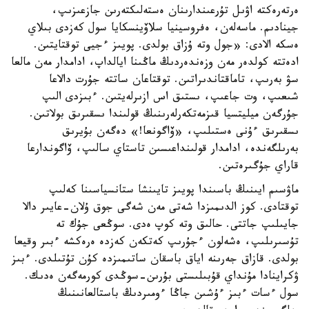
ەرتەرەكتە اۋىل تۇرعىندارىنان ەستەلىكتەرىن جازعىزىپ،
جينادىم. ماسەلەن، ەفروسينيا سلاۆينسكايا سول كەزدى بىلاي
ەسكە الادى: «جول وتە ۇزاق بولدى. پويىز ءجيى توقتايتىن.
ادەتتە كولدەر مەن وزەندەردىڭ ماڭىنا ايالداپ، ادامدار مەن مالعا
سۋ بەرىپ، تاماقتاندىراتىن. توقتاعان ساتتە جۇرت دالاعا
شىعىپ، وت جاعىپ، ىستىق اس ازىرلەيتىن. ءبىزدى الىپ
جۇرگەن ميليتسيا قىزمەتكەرلەرىنىڭ قولىندا ىسقىرىق بولاتىن.
ىسقىرىق ءۇنى ەستىلىپ، «ۆاگونعا!» دەگەن بۇيرىق
بەرىلگەندە، ادامدار قولىنداعىسىن تاستاي سالىپ، ۆاگوندارعا
قاراي جۇگىرەتىن.
ماۋسىم ايىنىڭ باسىندا پويىز تايىنشا ستانسياسىنا كەلىپ
توقتادى. كوز الدىمىزدا شەتى مەن شەگى جوق ۇلان-عايىر دالا
جايىلىپ جاتتى. حالىق وتە كوپ ەدى. سوڭعى جۇك تە
تۇسىرىلىپ، ەشەلون ءجۇرىپ كەتكەن كەزدە ەرەكشە ءبىر وقيعا
بولدى. قازاق جەرىنە اياق باسقان ساتىمىزدە كۇن تۇتىلدى. ءبىز
ۋكراينادا مۇنداي قۇبىلىستى بۇرىن-سوڭدى كورمەگەن ەدىك.
سول ءسات ءبىز ءۇشىن جاڭا ءومىردىڭ باستالعانىنىڭ