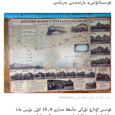
قونىستانۋشى» مارتەبەسى بەرىلدى.
فوتو: اقەركە داۋرەنبەك قىزى/kazinform
قونىس اۋدارۋ تۋرالى حالىققا نەبارى 8-10 كۇن بۇرىن عانا