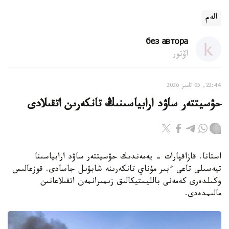
الەم
без автора
اۆتور
22:44, 05 تامىز 2026
حۋسيتتەر ساۋد ارابياسىنىڭ تانكەرىن اتقىلادى
استانا. قازاقپارات - يەمەندىك حۋسيتتەر ساۋد ارابياسىنا
تيەسىلى تاعى ءبىر مۇناي تانكەرىنە شابۋىل جاسادى. قوزعالىس
وكىلدەرى كەمەنى بالليستيكالىق زىمىرانمەن اتقىلاعانىن
مالىمدەدى.