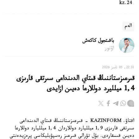
24.kz
الەم
باقىتجول كاكەش
اۆتور
22:31, 05 تامىز 2026
قىرعىزستاننىڭ قىتاي الدىنداعى سىرتقى قارىزى
1,4 ميلليرد دوللارعا دەيىن ازايدى
اقتاۋ. KAZINFORM - قىرعىزستاننىڭ قىتاي الدىنداعى
سىرتقى قارىزى 1,9 ميلليارد دوللاردان 1,4 ميلليارد دوللارعا
دەيىن قىسقاردى. بۇل تۋرالى قىرعىز رەسپۋبليكاسى پرەزيدەنتى