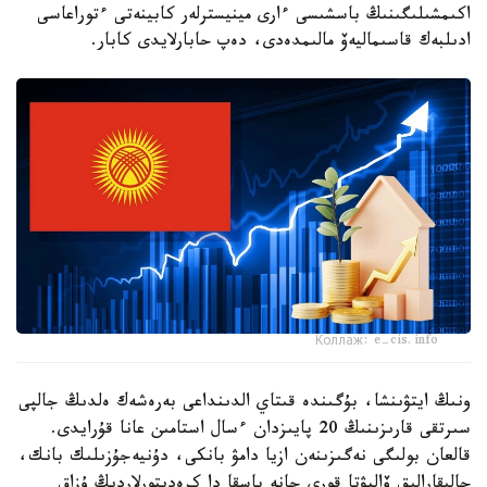
اكىمشىلىگىنىڭ باسشىسى ءارى مينيسترلەر كابينەتى ءتوراعاسى
ادىلبەك قاسىماليەۆ مالىمدەدى، دەپ حابارلايدى كابار.
Коллаж: e-cis.info
ونىڭ ايتۋىنشا، بۇگىندە قىتاي الدىنداعى بەرەشەك ەلدىڭ جالپى
سىرتقى قارىزىنىڭ 20 پايىزدان ءسال استامىن عانا قۇرايدى.
قالعان بولىگى نەگىزىنەن ازيا دامۋ بانكى، دۇنيەجۇزىلىك بانك،
حالىقارالىق ۆاليۋتا قورى جانە باسقا دا كرەديتورلاردىڭ ۇزاق