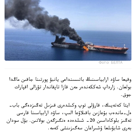
Фото: БЕЛТА
وقيعا ساۋد ارابياسىنىڭ باتىسىنداعى يانبۋ پورتىنا جاقىن ماڭدا
بولعان. زارداپ شەككەندەر مەن قازا تاپقاندار تۋرالى اقپارات
جوق.
ايتا كەتەيىك، قارۋلى توپ وكىلدەرى قىزىل تەڭىزدەگى باب-
ەل-ماندەب بۇعازىن باقىلاۋعا الىپ، ساۋد ارابياسىنا قارسى
تەڭىز بلوكاداسىن 20- شىلدەدە ەنگىزگەن بولاتىن. بۇل سودان
بەرى شابۋىلعا ۇشىراعان سەگىزىنشى كەمە.