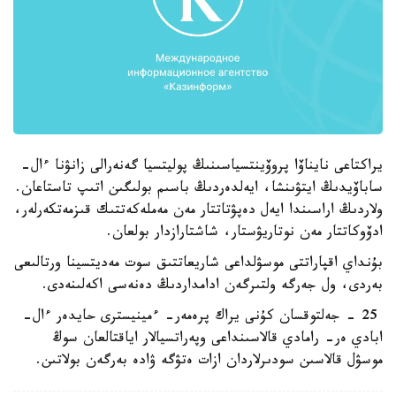
يراكتاعى نايناۆا پروۆينتسياسىنىڭ پوليتسيا گەنەرالى زانۋنا ءال-
ساباۆيدىڭ ايتۋىنشا، ايەلدەردىڭ باسىم بولىگىن اتىپ تاستاعان.
ولاردىڭ اراسىندا ايەل دەپۋتاتتار مەن مەملەكەتتىك قىزمەتكەرلەر،
ادۆوكاتتار مەن نوتاريۋستار، شاشتارازدار بولعان.
بۇنداي اقپاراتتى موسۋلداعى شاريعاتتىق سوت مەديتسينا ورتالىعى
بەردى، ول جەرگە ولتىرگەن ادامداردىڭ دەنەسى اكەلىنەدى.
25 - جەلتوقسان كۇنى يراك پرەمەر- ءمينيسترى حايدەر ءال-
ابادي ەر- رامادي قالاسىنداعى وپەراتسيالار اياقتالعان سوڭ
موسۋل قالاسىن سودىرلاردان ازات ەتۋگە ۋادە بەرگەن بولاتىن.