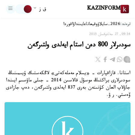
KAZINFORM
ق ز
ترەند:
2026-سايلاۋ
وقيعا
تاعايىنداۋ
اقوردا
09:34, 27 جەلتوقسان 2015
سودىرلار 800 دەن استام ايەلدى ولتىرگەن
استانا. قازاقپارات - «يسلام مەملەكەتى» لاڭكەستىك ۇيىمىنىڭ
سودىرلارى يراكتىڭ موسۋل قالاسىن 2014 - جىلى ماۋسىم ايىندا
جاۋلاپ العان كۇنىنەن بەرى 837 ايەلدى ولتىرگەن، دەپ جازادى
ۆەستي. ر ۋ.