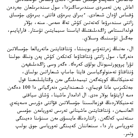
جاتقانىن ەسەپتەۋ مۇمكىن ەمەس. ەندى ۇقساس كولەمدەگى
اعاش پەن تەمىردى سىندىرساڭىزدا، سول سىندىرىلعان جەردەن
ۇقساس اۋدان شىعادى. ءبىراق بىرەۋى قاتتى، بىرەۋى جۇمساق
زاتتى سىندىرۋعا كەتەتىن كۇش تەڭ ەمەس. مىنە، بۇلار
قولدانىستاعى زاڭدىلىقتىڭ اياسىنا سىيمايتىن تۇستار. قاراپايىم،
جەڭىل تۇسىنىك وسىلاي.
ال، مەنىڭ زەرتتەۋىم بويىنشا، ۇنتاقتايتىن ماتەريالعا جۇمسالاتىن
ەنەرگيا، سول زاتتى ۇنتاقتاۋعا كەتكەن كۇش پەن ونىڭ جولىنا
تۋرا پروپورتسيونال بولۋى كەرەك. ەگەر وسى زاڭدىلىقپەن
ۇنتاقتاۋ تەحنولوگياسىن قايتا جاساپ شىعاراتىن بولساق،
تەحنيكانىڭ كوپتەگەن تيىمدىلىگى مەن وڭتايلىلىعىنا قول
جەتكىزىپ عانا قويماي، شىعىندايتىن ەنەرگيانى دا 100 دەگەن
ەسە ازايتۋعا بولار ەدى. ال ادامدار ماشينا، ۇشاق سياقتى
تەحنيكالاردىڭ قوزعالىسىنا جۇمسالاتىن قۋاتتى دۇرىس ەسەپتەي
العانىمەن، ۇنتاقتايتىن ماشينانى تەرىس تەوريامەن جۇمىس
ىستەتىپ كەلگەن. زاتتاردىڭ مايىسۋى مەن سىنۋىنا دەيىنگى
تەورياسى بار دا، سىنعاننان كەيىنگى تەورياسى جوق بولىپ
وتىر.