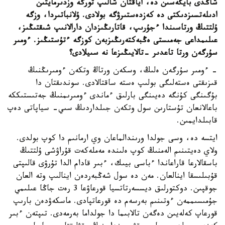
شاڭدى بايگەسىن دە، اياقتان شالىپ تورگە وزدىرمايتىن
ادىلەتسىزدىكتى دە كەزدەستىرۋگە بولادى. ۇلانباتىردا، وزگە
ۇلتتىڭ ورتاسىندا ءجۇرىپ، قاتارىڭىزدان دارالانىپ شىقتىڭىز،
عىلىمداعى جەمىستى ەڭبەكتەرىڭىزبەن كوزگە ءتۇستىڭىز. ءومىر
سۇرگەن ورتا تاعدىر -تالايىڭىزعا نە سىيلادى؟
- ءومىر سۇرگەن ەلىڭ، وسكەن ورتاڭ وتكەن ءومىرىڭنىڭ
قىزىقتى ەستەلىگى بولىپ ەستە ساقتالادى. سوندىقتان دا
بۇگىنگى كۇنگە دەيىنگى بارلىق ءماندى ءومىرىمنىڭ جەتىستىككە
باعالانعان تۇستارىن سول وتكەن جىلداردىڭ سىي- سياپاتى دەپ
قابىلدايمىن.
ايتسە دە، وسى جولدا ورىندالماعان وي ارمانىم دا كوپ بولدى.
ولاي دەيتىنىم الەمنىڭ كوپ ەلىندە مەملەكەت قۇراۋشى ۇلتتىڭ
باسقالارعا قاراعاندا ءباسى بيىك، ءبىر قادام الدا تۇرۋى قالىپتى
قۇبىلىسقا اينالعان. مەن دە سول شەڭبەردەن اينالىپ وتە العان
جوقپىن. دوكتورلىق ديسسەرتاتسيا قورعاۋعا 3 رەت جاڭا عىلىمي
جۇمىسىممەن ءوتىنىم بەرسەم دە قورعاتپادى. ماسكەۋدەن بارىپ
قورعاپ كەلەيىن دەگەن تالابىما دا جولداما بەرمەدى. تىپتەن ءبىر