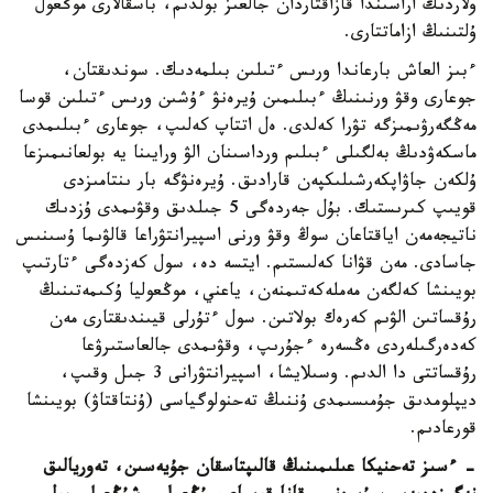
ولاردىڭ اراسىندا قازاقتاردان جالعىز بولدىم، باسقالارى موڭعول
ۇلتىنىڭ ازاماتتارى.
ءبىز العاش بارعاندا ورىس ءتىلىن بىلمەدىك. سوندىقتان،
جوعارى وقۋ ورنىنىڭ ءبىلىمىن ۇيرەنۋ ءۇشىن ورىس ءتىلىن قوسا
مەڭگەرۋىمىزگە تۋرا كەلدى. ەل اتتاپ كەلىپ، جوعارى ءبىلىمدى
ماسكەۋدىڭ بەلگىلى ءبىلىم ورداسىنان الۋ ورايىنا يە بولعانىمىزعا
ۇلكەن جاۋاپكەرشىلىكپەن قارادىق. ۇيرەنۋگە بار ىنتامىزدى
قويىپ كىرىستىك. بۇل جەردەگى 5 جىلدىق وقۋىمدى ۇزدىك
ناتيجەمەن اياقتاعان سوڭ وقۋ ورنى اسپيرانتۋراعا قالۋىما ۇسىنىس
جاسادى. مەن قۋانا كەلىستىم. ايتسە دە، سول كەزدەگى ءتارتىپ
بويىنشا كەلگەن مەملەكەتىمنەن، ياعني، موڭعوليا ۇكىمەتىنىڭ
رۇقساتىن الۋىم كەرەك بولاتىن. سول ءتۇرلى قيىندىقتارى مەن
كەدەرگىلەردى ەڭسەرە ءجۇرىپ، وقۋىمدى جالعاستىرۋعا
رۇقساتتى دا الدىم. وسىلايشا، اسپيرانتۋرانى 3 جىل وقىپ،
ديپلومدىق جۇمىسىمدى ۇننىڭ تەحنولوگياسى (ۇنتاقتاۋ) بويىنشا
قورعادىم.
- ءسىز تەحنيكا عىلىمىنىڭ قالىپتاسقان جۇيەسىن، تەوريالىق