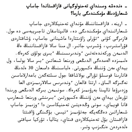
- ەندەشە وسىنداي تەحنولوگيانى قازاقستاندا جاساپ
شىعارۋدىڭ مۇمكىندىگى بارما؟
- ارينە، قازاقستاننىڭ مۇنداي تەحنيكالاردى جاساپ
شىعاراتىنداي مۇمكىندىگى دە، قالىپتاسقان تاجىريبەسى دە مول.
قازىرگى كۇنى ءتۇرلى زاۋىتتاردا ماشينانى جاساپ، ۇشاقتاردى
قۇراستىرىپ، ۇشىرىپ جاتىر. ال مىنا سالا قازاقستاننىڭ ەڭ
الدىمەن وركەندەتەتىن ءوندىرىسىنىڭ ءبىرى بولۋى كەرەك.
ەلىمىزدە الەمدەگى الدىڭعى ورىنعا شىعاتىن ءبىر سالا بولسا، ول
بيداي مەن ۇننىڭ ەكسپورتى. ەلباسىنىڭ دامىعان 30 ەلدىڭ
قاتارىنا قوسىلۋ تۋرالى بولاشاققا جول سىلتەگەن باعدارلاماسىن
نەگىزگە الساق، ارتتا قالعان ءوندىرىس سالالارىمىزدى العا
وزدىرۋعا تالپىنا بەرۋىمىز كەرەك. سونىمەن بىرگە الدىڭعى ورىندا
تۇرعان بيداي مەن ۇننىڭ ەكسپورتىن ءبىرىنشى ورىنعا شىعارىپ
قانا قويماي، سونى وڭدەيتىن تەحنيكاسىن دا ءوزىمىز جاساپ
شىعاراتىن دەڭگەيگە جەتۋىمىز ءتيىس. بۇگىنگى ۋاقىتتا
قازاقستان بۇل تەحنيكالاردى قىتاي، يتاليا، تۇركيا سياقتى
ەلدەردەن ەنگىزىپ وتىر.