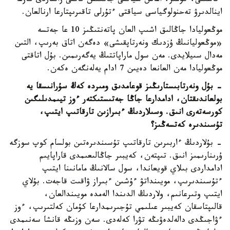
ءتاسىلى، كومىر، اعاش سياقتى جانعىش قاتتى زاتتاردى گازعا
اينالدىرۋ تەحنولوگياسى سياقتى ءتۇرلى تاقىرىپتارعا ارنالعان.
موڭعوليادا جاڭالىق اشىپ العان پاتەنتىڭىز 10 عا جەتسە
«موڭعوليانىڭ ۇزدىك ونەرتاپقىشى» دەگەن اتاق بەرىپ، التىن
مەدال سىيلايدى. مەن سول ماراپاتتىڭ يەگەرىمىن. بۇل اتاقتى
موڭعوليادا مەن العانعا دەيىن 7 ادام يەلەنگەن ەكەن.
- بۇل ونەرتابىستارىڭىز قوعامدىق ومىردە كەڭ سۇرانىسقا يە
بولعاندىقتان، ادامدارعا جاڭا جەتىستىكتەر ءوز تيىمدىلىگىن
كورسەتەرى انىق. وسىلاردىڭ ءبىرازىن تارقاتىپ ايتىپ،
تۇسىندىرە كەتسەڭىز؟
- بۇلاردىڭ ءاربىرىن تارقاتىپ تۇسىندىرەتىن بولسام كوپ سوزگە
ۇرىنارىمىز انىق. تىپتەن، كەيبىر جاڭالىعىمدى قاراپايىم
ادامداردى بىلاي قويعاندا، سول سالانىڭ مامانىنا ايتىپ
ءتۇسىندىرىپ، مويىنداتۋ ءۇشىن ءبىراز ۋاقىت قاجەت. بۇلاي
ايتىپ وتىرعانىم، ولاردىڭ الدىندا الەمدە مويىندالعان،
قالىپتاسقان كەيبىر عىلىمي تۇجىرىمدارعا كۇمان كەلتىرىپ، ءوز
ءۋاجىڭدى دالەلدەۋىڭە تۋرا كەلەدى. سەن وزىڭە قانشا سەنىمدى