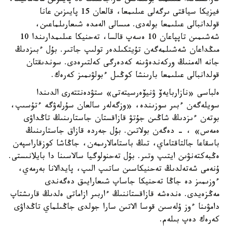
قازاقستاندا عىلىمعا بولىنەتىن قاراجاتتىڭ 85 پايىزىن ماتەماتيكا،
فيزيكا سياقتى ىرگەلى عىلىمعا، قالعان 15 پايىزىن عانا
قولدانبالى عىلىمعا بولەدى. مىسالى الەمدە شىعارىلماعىن،
شەشىمىن تاپپاعان 10 ەسەپ قالسا، تەحنيكا عىلىمدارىندا 10
مىڭداعان شەشىلمەگەن تۇيتكىلدەر تولىپ جاتىر. بۇل ءبىزدىڭ
جانە الەمنىڭ وركەندەۋىنە كەدەرگى كەلتىرەدى. سوندىقتان
قولدانبالى عىلىمعا بارىنشا كوڭىل ءبولۋىمىز كەرەك.
ەلباسى «نازاربايەۆ ۋنيۆەرسيتەتى» ستۋدەنتتەرى الدىندا
سويلەگەن ءبىر سوزىندە، «وزگەلەر سالعان سۇرلەۋگە ءتۇسىپ،
بوتەن ءىزدىڭ شاڭىن جۇتۋ قازاقستان جاستارىنىڭ تاڭداۋى
ەمەس» ، - دەگەن بولاتىن. بۇل جەردە قازاق جاستارىنىڭ
باسقاعا جالتاقتاماي، تىڭ باستامالارىمەن، جاڭاشا كوزقاراسپەن
ەڭبەكتەنۋىن ايتىپ وتىر. بۇل تەحنولوگيا سالاسىنا دا بايلانىستى.
ۇنەمى شەتەلدىڭ تەحنيكاسىن ساتىپ الىپ، پايدالانا بەرمەي،
ءوزىمىز دە جاڭا تەحنيكا جاساپ شىعارايىق دەگەندى
مەڭزەيدى. ەندەشە قازاقستاننىڭ ءاربىر ازاماتى ەلدىڭ قارىشتاپ
دامۋىنا ءوز ۇلەسىن قوسا الاتىن سارا جولدى جاڭىلماي تاڭداۋى
كەرەك دەپ بىلەم.