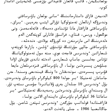
بولعانىڭمەن، قاتىپ قالعان قاعيدانى بۇزعىسى كەلمەيتىن ادامدار
كوپ.
الدىمەن قازاق داستارحانىنىڭ ءسانى بولعان باۋىرساقتى
وندىرۋگە ارنالعان تەحنولوگيا تۋرالى ايتىپ بەرەيىن. ءبىراق،
باۋىرساقتى قازاقتار عانا تۇتىنادى دەسەك، قاتەلەسەمىز. ونى
موڭعول، ورىس، قىتاي، فرانسۋز قاتارلى كوپتەگەن الەم
ەلدەرىنىڭ اس مازىرىنەن دە كورۋگە بولادى. ەندەشە،
باۋىرساقتى جالپى جۇرتتىڭ تۇتىنۋى ءۇشىن، بازارعا كوپتەپ
شىعاراتىن ءوندىرىس قاجەت عوي. مىنە سول تەحنولوگيانىڭ
تۇتاس جەلىسىن جاساپ شىعاردىم. ادەتتە ناندى قۇرعاق اۋادا
جىلۋمەن پىسىرەتىن بولسا، ال باۋىرساقتى قىزدىرىلعان مايعا
قۋىرىپ پىسىرەدى. سوندىقتان دا ونىڭ قيىندىعى وسىندا. مەن
جاساعان تەحنيكا ءبىر جولدا 800 كيلوگرام باۋىرساق وندىرەدى.
بۇل ءوندىرىس 10 جىلدان بەرى ۇلانباتىردا جۇمىس ىستەپ تۇر.
ال وسىنداي باۋىرساق وندىرەتىن رەسەيدىڭ تەحنيكاسى ءبىر
ساعاتتا 36 كيلوگرام باۋىرساق دايىنداي الاتىن بولسا،
قازاقستاندا قولدانىپ جۇرگەن ءوندىرىس تىپتەن شاعىن. بۇل
جاڭالىعىما 1986 - جىلى پاتەنت الدىم.