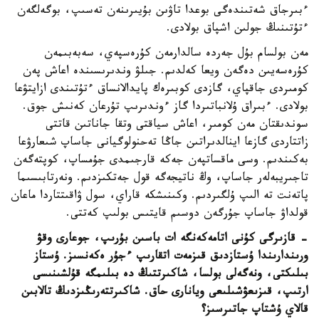
ءبىرجاق شەتىندەگى بوعدا تاۋىن بۇيىرىنەن تەسىپ، بوگەلگەن
ءتۇتىنىڭ جولىن اشپاق بولادى.
مەن بولسام بۇل جەردە سالدارمەن كۇرەسپەي، سەبەبىمەن
كۇرەسەيىن دەگەن ويعا كەلدىم. جىلۋ وندىرىسىندە اعاش پەن
كومىردى جاقپاي، گازدى كوبىرەك پايدالانساق ءتۇتىندى ازايتۋعا
بولادى. ءبىراق ۇلانباتىردا گاز ءوندىرىپ تۇرعان كەنىش جوق.
سوندىقتان مەن كومىر، اعاش سياقتى وتقا جاناتىن قاتتى
زاتتاردى گازعا اينالدىراتىن جاڭا تەحنولوگيانى جاساپ شىعارۋعا
بەكىندىم. وسى ماقساتپەن جەكە قارجىمدى جۇمساپ، كوپتەگەن
تاجىريبەلەر جاساپ، وڭ ناتيجەگە قول جەتكىزدىم. ونەرتابىسىما
پاتەنت تە الىپ ۇلگىردىم. وكىنىشكە قاراي، سول ۋاقىتتاردا ماعان
قولداۋ جاساپ جۇرگەن دوسىم قايتىس بولىپ كەتتى.
- قازىرگى كۇنى اتامەكەنگە ات باسىن بۇرىپ، جوعارى وقۋ
ورىندارىندا ۇستازدىق قىزمەت اتقارىپ ءجۇر ەكەنسىز. ۇستاز
بىلىكتى، ونەگەلى بولسا، شاكىرتتىڭ دە بىلىمگە قۇلشىنىسى
ارتىپ، قىزىعۋشىلىعى ويانارى حاق. شاكىرتتەرىڭىزدىڭ تالابىن
قالاي ۇشتاپ جاتىرسىز؟