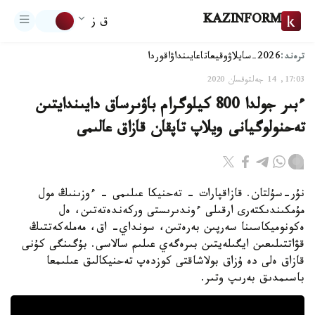
KAZINFORM
ق ز
ترەند:
2026-سايلاۋ
وقيعا
تاعايىنداۋ
اقوردا
17:03, 14 جەلتوقسان 2020
ءبىر جولدا 800 كيلوگرام باۋىرساق دايىندايتىن
تەحنولوگيانى ويلاپ تاپقان قازاق عالىمى
نۇر-سۇلتان. قازاقپارات - تەحنيكا عىلىمى - ءوزىنىڭ مول
مۇمكىندىكتەرى ارقىلى ءوندىرىستى وركەندەتەتىن، ەل
ەكونوميكاسىنا سەرپىن بەرەتىن، سونداي- اق، مەملەكەتتىڭ
قۋاتتىلىعىن ايگىلەيتىن بىرەگەي عىلىم سالاسى. بۇگىنگى كۇنى
قازاق ەلى دە ۇزاق بولاشاقتى كوزدەپ تەحنيكالىق عىلىمعا
باسىمدىق بەرىپ وتىر.