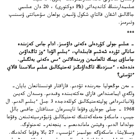
عىلىمدارىنىڭ كانديداتى (Ph دوكتورى) ، 20 دان عىلىمي
جاڭالىق اشقان قالتاي شكول ۇلىمەن بولعان سۇحباتتى ۇسىنىپ
وتىرمىز.
***
- عىلىم جولى كۇردەلى ەكەنى داۋسىز. ادام جاس كەزىندە
سانالى تۇردە شەشىم قابىلداپ، ءبىلىم الۋدا ءوز تاڭداۋىن
جاساۋى بيىك تالعاممەن ورىندالاتىن ءىس ەكەنى بەلگىلى.
ەندەشە، ءسىزدىڭ تاڭداۋىڭىز تەحنيكالىق عىلىم سالاسىنا قالاي
ءتۇستى؟
- مەن موڭعوليا جەرىندە تۋدىم. قازاقتار قونىستانعان بايان-
ولگەي ايماعىنداعى قازاق مەكتەبىندە وقىدىم. وسىدان كەيىن
ۇلانباتىرداعى پوليتەحنيكالىق كوللەدجدە 3 جىل ءبىلىم الدىم. ال
1968 - جىلى جوعارى وقۋعا تاپسىرعان سىناقتان جاقسى بالل
جيىپ، ماسكەۋ مەملەكەتتىك تەحنيكالىق ۋنيۆەرسيتەتىنەن وقۋعا
جولداما الدىم. وقيتىن ماماندىعىم - ينجەنەر- تەحنولوگ.
وسىلايشا، ماسكەۋگە جولىمىز ءتۇسىپ، 27 بالا وقۋعا كەلدىك.