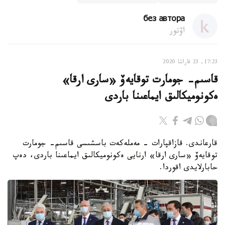
без автора
اۆتور
17:23, 23 قاراشا 2020
قاسىم- جومارت توقايەۆ «سارى ارقا»
ەكونوميكالىق ايماعىنا باردى
قارعاندى. قازاقپارات - مەملەكەت باسشىسى قاسىم- جومارت
توقايەۆ «سارى ارقا» ارنايى ەكونوميكالىق ايماعىنا باردى، دەپ
حابارلايدى اقوردا.