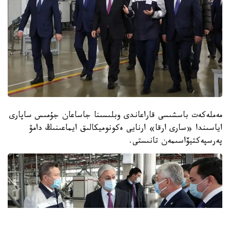
مەملەكەت باسشىسى قاراعاندى وبلىسىنا جاساعان جۇمىس ساپارى
اياسىندا «سارى ارقا» ارنايى ەكونوميكالىق ايماعىنىڭ دامۋ
پەرسپەكتيۆاسىمەن تانىستى.