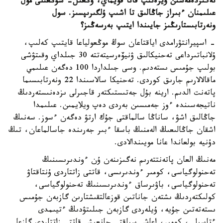
نەگىزدەمەسىن ۇيرەنىپ قانا قويماي، ۇڭعىل- شۇڭعىلى مول
عىلىمنان ءبىراز جاڭالىق تا اشىپ ۇلگىرىپسىز. سول
ونەرتابىستارىڭىز جايىندا ايتىپ بەرسەڭىز؟
- اسپيرانتۋرامدى اياقتاعان سوڭ موڭعولياعا قايتىپ كەلىپ،
ۇلانباتىرداعى تەحنيكالىق ۋنيۆەرسيتەتتە 30 جىلداي وقىتۋشى
بولىپ جۇمىس ىستەدىم. وسى جىلداردا 100 دەگەن عىلىمي
ماقالالارىم جارىق كوردى. تەحنيكا سالاسىندا 22 ونەرتابىسىما
پاتەنت الدىم. ارينە بۇل جەتىستىكتەر قاجىرلى ىزدەنىستەردىڭ
ناتيجەسىندە ءوز جەمىسىن بەردى دەپ ويلايمىن. عىلىمدا
جاڭالىق اشۋ، ساناڭا سالماقتى جۇك ارتۋ دەگەن ءسوز. سەنىڭ
اشقان جاڭالىعىڭ الەمنىڭ باسقا ءبىر جەرىندە جاسالماعان، تىڭ
دۇنيە بولعاندا عانا مويىندالادى.
مەنىڭ العان پاتەنتتەرىم نەگىزىنەن ۇن ءوندىرىسىنىڭ
تەحنولوگياسى، كومىر ءوندىرىسى، قاتتى زاتتاردى ۇنتاقتاۋ
تەحنولوگياسى، باۋىرساق ءوندىرىسىنىڭ تەحنولوگياسى،
كولىكتەردىڭ ىشتەن جاناتىن قوزعالتقىشتارىن گازبەن جۇمىس
ىستەتەتىن جۇيە، ۇيلەردى گازبەن جىلىتۋدىڭ ءتيىمدى