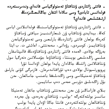
- قاتتى زاتتاردى ۇنتاقتاۋ تەحنولوگياسى قانداي وندىرىستەردە
قولدانىس تابادى؟ وسى سالادا اشقان جاڭالىعىڭىزدىڭ
ارتىقشىلىعى قانداي؟
- قاتتى زاتتاردى ۇنتاقتاۋ تەحنولوگياسىنىڭ قولدانىلاتىن اياسى
كەڭ. بيدايدى ۇنتاقتاپ ۇن شىعاراتىنىمىز سياقتى ۇساقتاۋ
كەرەك بولعان قاتتى زاتتاردىڭ بارلىعىن وسى تەحنولوگيامەن
ۇنتاقتايمىز. كومىردى، رۋدانى، سەمەنتتى، اعاشتى ت. ب ايتا
بەرۋگە بولادى. الەمدە قاتتى زاتتاردى ۇنتاقتاۋدىڭ قالىپتاسقان
عىلىمي زاڭدىلىعى بويىنشا، ۇنتاقتاۋعا جۇمسالاتىن ەنەرگيا سول
ۇنتاقتالاتىن زاتتىڭ جاڭادان پايدا بولعان اۋدانىنا تۋرا
پروپورتسيونال بولادى دەپ تۇراقتاندىرعان. قازىرگى كۇنى بارلىق
ۇنتاقتاۋ تەحنيكاسى وسى زاڭدىلىققا باعىنىپ جاسالعان. مەن
بۇل زاڭدىلىق دۇرىس ەمەس دەپ سانايمىن.
بىلاي قاراساڭىز ۇن مەن سەمەنتتى ۇنتاقتاپ جاتقان تەحنيكا
سانسىز بولشەكتەرگە ءبولىپ، ۇنتاقتاي بەرەدى. ول جەردە
ۇنتاقتالعان بولشەكتەردەن قانشا جاڭا اۋدان پايدا بولىپ