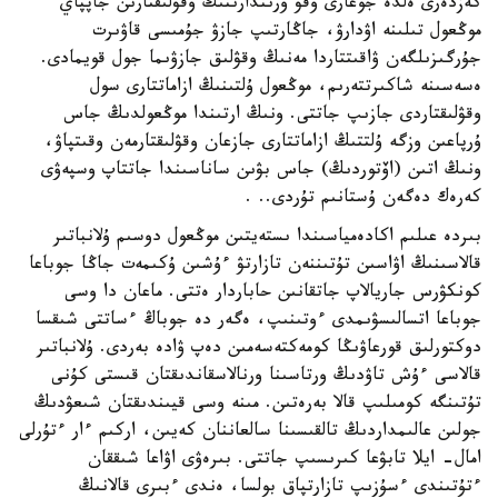
كەزدەرى ەلدە جوعارى وقۋ ورىندارىنىڭ وقۋلىقتارىن جاپپاي
موڭعول تىلىنە اۋدارۋ، جاڭارتىپ جازۋ جۇمىسى قاۋىرت
جۇرگىزىلگەن ۋاقىتتاردا مەنىڭ وقۋلىق جازۋىما جول قويمادى.
ەسەسىنە شاكىرتتەرىم، موڭعول ۇلتىنىڭ ازاماتتارى سول
وقۋلىقتاردى جازىپ جاتتى. ونىڭ ارتىندا موڭعولدىڭ جاس
ۇرپاعىن وزگە ۇلتتىڭ ازاماتتارى جازعان وقۋلىقتارمەن وقىتپاۋ،
ونىڭ اتىن (اۆتوردىڭ) جاس بۋىن ساناسىندا جاتتاپ وسپەۋى
كەرەك دەگەن ۇستانىم تۇردى.. .
بىردە عىلىم اكادەمياسىندا ىستەيتىن موڭعول دوسىم ۇلانباتىر
قالاسىنىڭ اۋاسىن تۇتىننەن تازارتۋ ءۇشىن ۇكىمەت جاڭا جوباعا
كونكۋرس جاريالاپ جاتقانىن حاباردار ەتتى. ماعان دا وسى
جوباعا اتسالىسۋىمدى ءوتىنىپ، ەگەر دە جوباڭ ءساتتى شىقسا
دوكتورلىق قورعاۋىڭا كومەكتەسەمىن دەپ ۋادە بەردى. ۇلانباتىر
قالاسى ءۇش تاۋدىڭ ورتاسىنا ورنالاسقاندىقتان قىستى كۇنى
تۇتىنگە كومىلىپ قالا بەرەتىن. مىنە وسى قيىندىقتان شىعۋدىڭ
جولىن عالىمداردىڭ تالقىسىنا سالعاننان كەيىن، اركىم ءار ءتۇرلى
امال- ايلا تابۋعا كىرىسىپ جاتتى. بىرەۋى اۋاعا شىققان
ءتۇتىندى ءسۇزىپ تازارتپاق بولسا، ەندى ءبىرى قالانىڭ