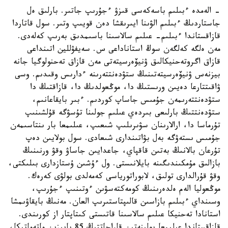
- الەمدە ءبىلىم باسەكەسى قىزۋ ءجۇرىپ جاتىر. بارلىق ەل
جاستاردىڭ ءبىلىم الۋىنا ايىرىقشا دەن قويىپ وتىر. سول قاتاردا
قازاقستاندا ءبىلىم- عىلىم سالاسىنا باسىمدىق بەرىپ كەلەدى.
مەن ەلگە كەلگەن سوڭ استاناداعى س. سەيفۋللين اتىنداعى
قازاق اگروتەحنيكالىق ۋنيۆەرسيتەتى مەن قازاق تەحنولوگيا جانە
بيزنەس ۋنيۆەرسيتەتىنىڭ ستۋدەنتتەرىنە ءدارىس وقىدىم. وسى
ۋاقىتتارعا دەيىن ورىستىڭ دا، موڭعولدىڭ دا، قازاقتىڭ دا
ستۋدەنتتەرىمەن جۇمىس جاساپ كوردىم. ءبىر بايقاعانىم،
ستۋدەنتتىڭ بارلىعى بىردەي عىلىم جولىنا تۇسۋگە قۇلشىنىپ
تۇرماسا دا، ارالارىنان سۋىرىلىپ شىعىپ، عىلىمعا بار ىنتاسىمەن
جۇمىس ىستەۋگە بەل بۋاتىندارى شىعادى. سول بولايىن دەپ
تۇرعان بالانىڭ بەتىن قاقپاي، جاعدايىن جاساۋ وقۋ ورنىنىڭ
بازالىق مۇمكىندىگىنە بايلانىستى. ول ءۇشىن ۇستازدارى بىلىكتى،
وقۋ قۇرالدارى تولىق، لابوراتورياسى كەمەلدى بولۋى كەرەك.
موڭعوليا الەم ەلدەرىنىڭ كومەكتەسۋىن ءوتىنىپ ءجۇرىپ،
وسىنداي ءبىلىم بازاسىن قالىپتاستىرىپ العان. مەنىڭ بايقاۋىمشا
استانادا تەحنيكا عىلىم سالاسىنا قاتىستى كىتاپتار از كورىندى.