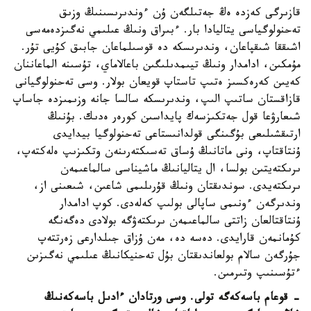
قازىرگى كەزدە ەڭ جەتىلگەن ۇن ءوندىرىسىنىڭ وزىق
تەحنولوگياسى يتاليادا بار. ءبىراق ونىڭ عىلىمي نەگىزدەمەسى
اشىققا شىقپاعان، وندىرىسكە دە قوسىلماعان جابىق كۇيى تۇر.
مۇمكىن، ادامدار ونىڭ تيىمدىلىگىن باعالاماي، تۇسىنە الماعاننان
كەيىن كەرەكسىز ەتىپ تاستاپ قويعان بولار. وسى تەحنولوگيانى
قازاقستان ساتىپ الىپ، وندىرىسكە سالسا جانە وزىمىزدە جاساپ
شىعارۋعا قول جەتكىزسەك پايداسىن كورەر ەدىك. بۇنىڭ
ارتىقشىلىعى بۇگىنگى قولدانىستاعى تەحنولوگيا بيدايدى
ۇنتاقتاپ، ونى ماتانىڭ ۇساق تەسىكتەرىنەن وتكىزىپ ەلەكتەپ،
ىرىكتەيتىن بولسا، ال يتاليانىڭ ماشيناسى سالماعىمەن
ىرىكتەيدى. سوندىقتان ونىڭ قۇرىلىمى شاعىن، شىعىنى از،
وندىرگەن ءونىمى ساپالى بولىپ كەلەدى. كوپ ادامدار
ۇنتاقتالعان زاتتى سالماعىمەن ىرىكتەۋگە بولادى دەگەنگە
كۇمانمەن قارايدى. دەسە دە، مەن ۇزاق جىلدارعى زەرتتەپ
جۇرگەن سالام بولعاندىقتان بۇل تەحنيكانىڭ عىلىمي نەگىزىن
ءتۇسىنىپ وتىرمىن.
- قوعام باسەكەگە تولى. وسى ورتادان ءادىل باسەكەنىڭ