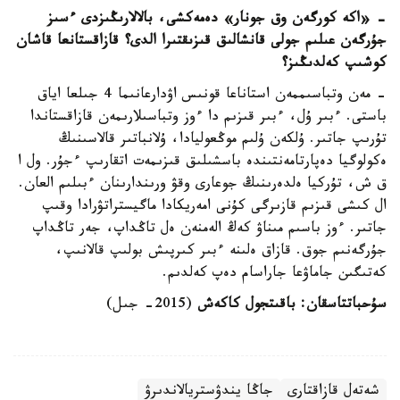
- «اكە كورگەن وق جونار» دەمەكشى، بالالارىڭىزدى ءسىز
جۇرگەن عىلىم جولى قانشالىق قىزىقتىرا الدى؟
قازاقستانعا قاشان
كوشىپ كەلدىڭىز؟
- مەن وتباسىممەن استاناعا قونىس اۋدارعانىما 4 جىلعا اياق
باستى. ءبىر ۇل، ءبىر قىزىم دا ءوز وتباسىلارىمەن قازاقستاندا
تۇرىپ جاتىر. ۇلكەن ۇلىم موڭعوليادا، ۇلانباتىر قالاسىنىڭ
ەكولوگيا دەپارتامەنتىندە باسشىلىق قىزىمەت اتقارىپ ءجۇر. ول ا
ق ش، تۇركيا ەلدەرىنىڭ جوعارى وقۋ ورىندارىنان ءبىلىم العان.
ال كىشى قىزىم قازىرگى كۇنى امەريكادا ماگيستراتۋرادا وقىپ
جاتىر. ءوز باسىم مىناۋ كەڭ الەمنەن ەل تاڭداپ، جەر تاڭداپ
جۇرگەنىم جوق. قازاق ەلىنە ءبىر كىرپىش بولىپ قالانىپ،
كەتىگىن جاماۋعا جاراسام دەپ كەلدىم.
سۇحباتتاسقان: باقىتجول كاكەش
(2015- جىل)
شەتەل قازاقتارى
جاڭا يندۋستريالاندىرۋ