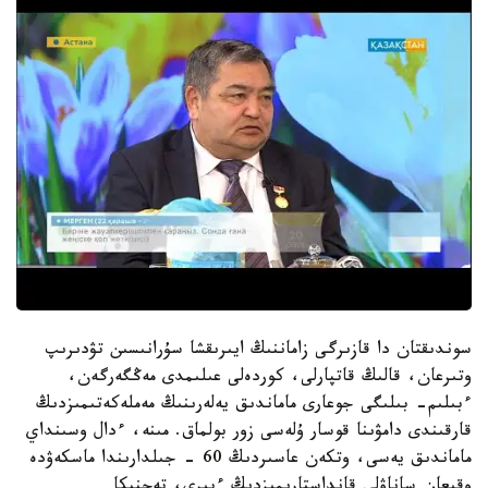
سوندىقتان دا قازىرگى زاماننىڭ ايىرىقشا سۇرانىسىن تۋدىرىپ
وتىرعان، قالىڭ قاتپارلى، كوردەلى عىلىمدى مەڭگەرگەن،
ءبىلىم- بىلىگى جوعارى ماماندىق يەلەرىنىڭ مەملەكەتىمىزدىڭ
قارقىندى دامۋىنا قوسار ۇلەسى زور بولماق. مىنە، ءدال وسىنداي
ماماندىق يەسى، وتكەن عاسىردىڭ 60 - جىلدارىندا ماسكەۋدە
وقىعان ساناۋلى قانداستارىمىزدىڭ ءبىرى، تەحنيكا