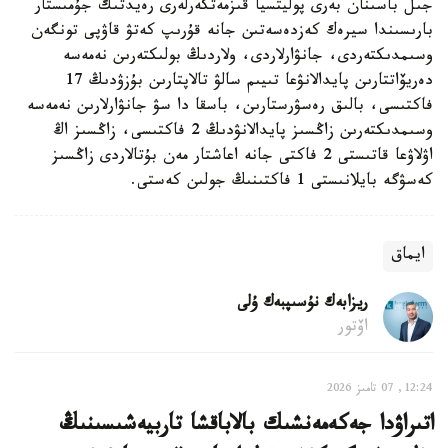
جىل باسىنان بەرى پوليتسيا قىزمەتكەرلەرى رەيدتىك جۇمىستار
بارىسىندا سيرەك كەزدەسەتىن جانە قۇرىپ كەتۋ قاۋپى تونگەن
وسىمدىكتەردى، جانۋارلاردى، ولاردىڭ بولىكتەرىن نەمەسە
دەريۆاتتارىن پايدالانۋعا تىيىم سالۋ تالاپتارىن بۇزۋدىڭ 17
فاكتىسى، بالىق رەسۋرستارىن، باسقا دا سۋ جانۋارلارىن نەمەسە
وسىمدىكتەرىن زاڭسىز پايدالانۋدىڭ 2 فاكتىسى، زاڭسىز اڭ
اۋلاۋعا قاتىستى 2 فاكتى جانە اعاشتار مەن بۇتالاردى زاڭسىز
كەسۋگە بايلانىستى 1 فاكتىنىڭ جولىن كەستى.
ايماق
ريزابەك نۇسىپبەك ۇلى
اۆتور
12:24, 07 تامىز 2026
اتىراۋدا جەكەمەنشىك بالاباقشا تاربيەشىسىنىڭ