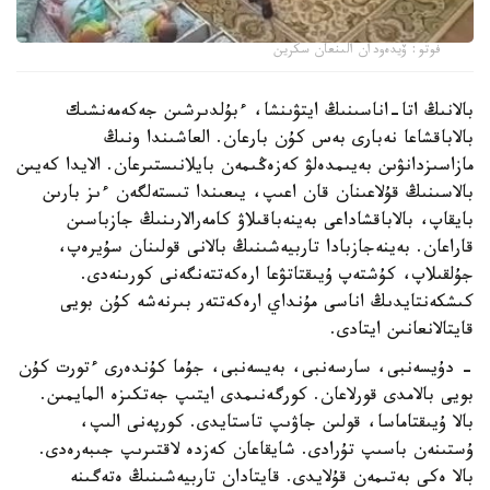
فوتو: ۆيدەودان الىنعان سكرين
بالانىڭ اتا-اناسىنىڭ ايتۋىنشا، ءبۇلدىرشىن جەكەمەنشىك
بالاباقشاعا نەبارى بەس كۇن بارعان. العاشىندا ونىڭ
مازاسىزدانۋىن بەيىمدەلۋ كەزەڭىمەن بايلانىستىرعان. الايدا كەيىن
بالاسىنىڭ قۇلاعىنان قان اعىپ، يىعىندا تىستەلگەن ءىز بارىن
بايقاپ، بالاباقشاداعى بەينەباقىلاۋ كامەرالارىنىڭ جازباسىن
قاراعان. بەينەجازبادا تاربيەشىنىڭ بالانى قولىنان سۇيرەپ،
جۇلقىلاپ، كۇشتەپ ۇيىقتاتۋعا ارەكەتتەنگەنى كورىنەدى.
كىشكەنتايدىڭ اناسى مۇنداي ارەكەتتەر بىرنەشە كۇن بويى
قايتالانعانىن ايتادى.
- دۇيسەنبى، سارسەنبى، بەيسەنبى، جۇما كۇندەرى ءتورت كۇن
بويى بالامدى قورلاعان. كورگەنىمدى ايتىپ جەتكىزە المايمىن.
بالا ۇيىقتاماسا، قولىن جاۋىپ تاستايدى. كورپەنى الىپ،
ۇستىنەن باسىپ تۇرادى. شايقاعان كەزدە لاقتىرىپ جىبەرەدى.
بالا ەكى بەتىمەن قۇلايدى. قايتادان تاربيەشىنىڭ ەتەگىنە