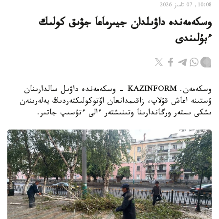
10:08, 07 تامىز 2026
وسكەمەندە داۋىلدان جيىرماعا جۋىق كولىك
ءبۇلىندى
وسكەمەن. KAZINFORM - وسكەمەندە داۋىل سالدارىنان
ۇستىنە اعاش قۇلاپ، زاقىمدانعان اۆتوكولىكتەردىڭ يەلەرىنەن
ىشكى ىستەر ورگاندارىنا وتىنىشتەر ءالى ءتۇسىپ جاتىر.