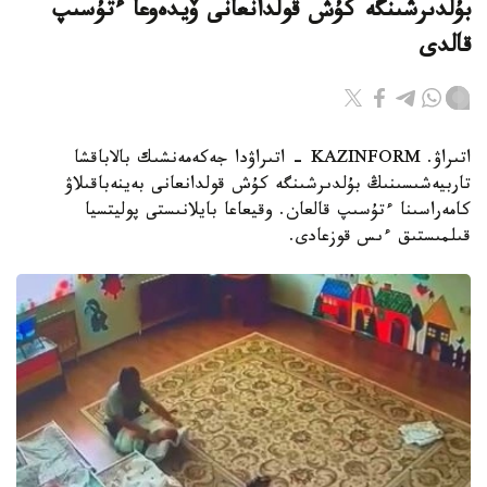
بۇلدىرشىنگە كۇش قولدانعانى ۆيدەوعا ءتۇسىپ
قالدى
اتىراۋ. KAZINFORM - اتىراۋدا جەكەمەنشىك بالاباقشا
تاربيەشىسىنىڭ بۇلدىرشىنگە كۇش قولدانعانى بەينەباقىلاۋ
كامەراسىنا ءتۇسىپ قالعان. وقيعاعا بايلانىستى پوليتسيا
قىلمىستىق ءىس قوزعادى.