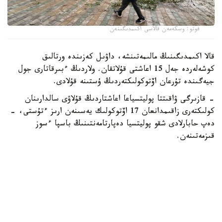
فوتو: وسكەمەن قالاسى اكىمدىگىنەن
قالا اكىمدىگىنىڭ مالىمەتىنشە، داۋىل كەزىندە ورتالىق
كوشەلەردە جەل 15 اعاشتى قۇلاتقان. ولاردىڭ ءبىرقاتارى جول
جيەگىندە تۇرعان اۆتوكولىكتەردىڭ ۇستىنە قۇلادى.
- قازىرگى ۋاقىتتا پوليتسياعا اعاشتاردىڭ قۇلاۋى سالدارىنان
كولىكتەرى زاقىمدانعان 17 اۆتوكولىك يەسىنەن ارىز ءتۇستى، -
دەپ حابارلادى شقو پوليتسيا دەپارتامەنتىنىڭ باسپا ءسوز
قىزمەتىنەن.
پوليتسياعا ءالى بارلىق زارداپ شەككەن كولىك يەلەرى جۇگىنىپ
ۇلگەرمەگەن بولۋى دا مۇمكىن.