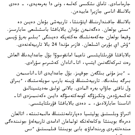
جارماسادى. تاماق ىشكىسى كەلسە، ونى دا بەرمەيدى، - دەدى
بالانىڭ اناسى جازيرا عابيدەن.
بالانىڭ جاقىندارىنىڭ ايتۋىنشا، تاربيەشى بۇعان دەيىن دە
ءىستى بولعان. دەگەنمەن بۇدان بالاباقشا باسشىلىعى حابارسىز.
وقيعا بولعان جەكەمەنشىك مەكتەپكە دەيىنگى ءبىلىم بەرۋ ۇيىمى
ءۇش اي بۇرىن اشىلعان. قازىر مۇندا 24 بالا تاربيەلەنەدى.
بالاباقشا قۇرىلتايشىسى ناعيما امانقوسوۆا بۇل جاعدايدىڭ العاش
رەت تىركەلگەنىن ايتىپ، اتا-انادان كەشىرىم سۇرادى.
- ءبىز مۇنى بىلگەن جوقپىز. بۇل جاعدايدى اتا-اناسىمەن
بىرگە بىلدىك. تاربيەشىنىڭ ۇيىنە بارىپ سويلەستىك، ءبىراق
ول ناقتى جاۋاپ بەرە المادى. بالانى تولىق مەديتسينالىق
تەكسەرۋدەن وتكىزۋگە كومەكتەسۋگە دايىن ەكەنىمىزدى اتا-
اناسىنا حابارلادىق، - دەدى بالاباقشا قۇرىلتايشىسى.
اتىراۋ وبلىستىق پوليتسيا دەپارتامەنتىنىڭ مالىمەتىنشە، اتالعان
دەرەك بويىنشا «كامەلەتكە تولماعان ادامدى تاربيەلەۋ جونىندەگى
مىندەتتەردى ورىنداماۋ» بابى بويىنشا قىلمىستىق ءىس