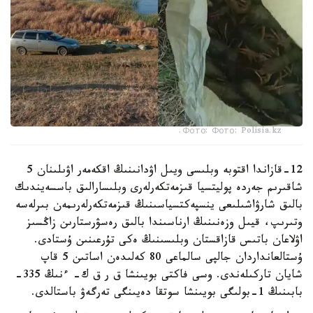
Фото: Фото: Polisia.kz.
12-قازاندا اقتوبە وبلىسى ويىل اۋدانىنىڭ اقكەمەر اۋىلىنان 5
شاقىرىم جەردە پوليتسيا قىزمەتكەرلەرى وبلىسارالىق باسسەيندىك
بالىق شارۋاشىلىعى ينسپەكتسياسىنىڭ قىزمەتكەرلەرىمەن بىرلەسە
وتىرىپ، قيىل وزەنىنىڭ ارناسىندا بالىق رەسۋرستارىن زاڭسىز
اۋلاعان باتىس قازاقستان وبلىسىنىڭ ەكى تۇرعىنىن ۇستادى.
ۇستالعانداردان جالپى سالماعى 80 كەلىدەن اساتىن 5 قاپ
شايان تاركىلەندى. وسى فاكتى بويىنشا ق ر ق ك- ءنىڭ 335-
بابىنىڭ 1-بولىگى بويىنشا سوتقا دەيىنگى تەرگەۋ باستالدى.