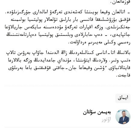
قوزعالعان.
- اتالعان وقيعا بويىنشا كەشەندى تەرگەۋ امالدارى جۇرگىزىلۋدە.
قۇقىق بۇزۋشىلىققا قاتىسى بار بارلىق تۇلعالار پوليتسيا بولىمىنە
جەتكىزىلدى. وزگە اقپارات تەرگەۋ مۇددەسىنە سايكەس جاريالاۋعا
جاتپايدى، - دەپ حابارلادى وبلىستىق پوليتسيا دەپارتامەنتىنىڭ
رەسمي وكىلى مەيىرىم ەرداۋلەت.
بالانىڭ اتا-اناسى كىنالىلەردىڭ زاڭ الدىندا جاۋاپ بەرۋىن تالاپ
ەتىپ وتىر. ولاردىڭ ايتۋىنشا، مۇنداي جاعدايدىڭ وزگە بالالارعا
قايتالانباۋى ءۇشىن وقيعاعا جان-جاقتى قۇقىقتىق باعا بەرىلۋى
قاجەت.
ايماق
بەيسەن سۇلتان
اۆتور