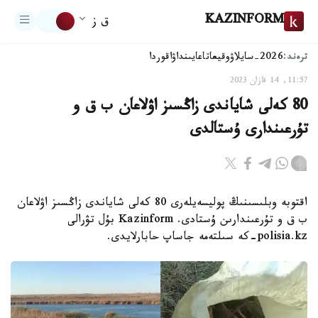
KAZINFORM
ق ز
ترەند:
2026-سايلاۋ
وقيعا
تاعايىنداۋ
اقوردا
11:57, 14 قازان 2023
80 كەلى شاياندى زاڭسىز اۋلاعان ب ق و
تۇرعىندارى ۇستالدى
اقتوبە وبلىسىنىڭ پوليسەيلەرى 80 كەلى شاياندى زاڭسىز اۋلاعان
ب ق و تۇرعىندارىن ۇستادى. Kazinform بۇل تۋرالى
polisia.kz-كە سىلتەمە جاساپ حابارلايدى.