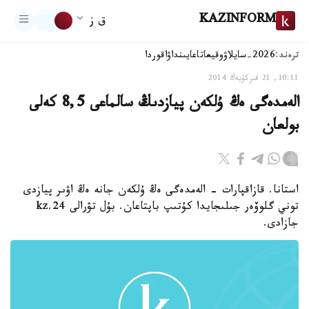
KAZINFORM
ق ز
ترەند:
2026-سايلاۋ
وقيعا
تاعايىنداۋ
اقوردا
10:11, 21 قىركۇيەك 2014
الەمدەگى ەڭ ۇلكەن پيازدىڭ سالماعى 8,5 كەلى
بولعان
استانا. قازاقپارات - الەمدەگى ەڭ ۇلكەن جانە ەڭ اۋىر پيازدى
توني گلوۆەر جىلىجايدا كۇتىپ باپتاعان. بۇل تۋرالى 24.kz
جازادى.