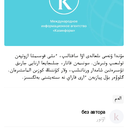
مۇندا ۇنەمى ىلعالدى اۋا ساقتالىپ، ءىشى قوسىمشا ازوتپەن
تولىعىپ وتىرعان. سونىمەن قاتار، جىلىجايعا ارنايى جارىق
تۇسىرەتىن شامدار ورناتىلىپ، ولار كۇننىڭ كوزىن الماستىرعان.
گلوۆەر بۇل پيازبەن ءارى قاراي نە ىستەيتىنى بەلگىسىز.
الەم
без автора
اۆتور