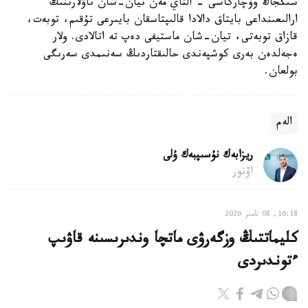
شىڭجاڭ وۆچاركاسى - التاي مەن تيان-شان تاۋلارىنىڭ
ارالىعىنداعى بايتاق دالادا قالىپتاسقان بايىرعى تۇقىم، توبەت،
قازاق توبەتى، تيان-شان ماستيفى دەپ تە اتالادى. ولار
ەجەلدەن بەرى كوشپەندى حالىقتاردىڭ سەنىمدى سەرىگى
بولعان.
الەم
ريزابەك نۇسىپبەك ۇلى
اۆتور
16:18, 08 تامىز 2026
كليماتتىڭ وزگەرۋى ماتچا وندىرىسىنە قاۋىپ
ءتوندىردى