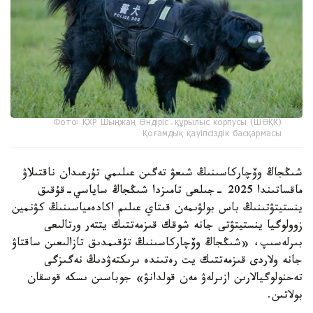
Фото: ҚХР Шыңжаң Өндіріс-құрылыс корпусы (ШӨҚК)
Қоғамдық қауіпсіздік басқармасы
شىڭجاڭ وۆچاركاسىنىڭ شىعۋ تەگىن عىلىمي تۇرعىدان ناقتىلاۋ
ماقساتىندا 2025 -جىلعى تامىزدا شىڭجاڭ ساياسي-قۇقىق
ينستيتۋتىنىڭ باس بولۋىمەن قىتاي عىلىم اكادەمياسىنىڭ كۋنمين
زوولوگيا ينستيتۋتى جانە شوقك قىزمەتتىك يتتەر ورتالىعى
بىرلەسىپ، «شىڭجاڭ وۆچاركاسىنىڭ تۇقىمدىق تازالىعىن ساقتاۋ
جانە ولاردى قىزمەتتىك يت رەتىندە ىرىكتەۋدىڭ نەگىزگى
تەحنولوگيالارىن ازىرلەۋ مەن قولدانۋ» جوباسىن ىسكە قوسقان
بولاتىن.