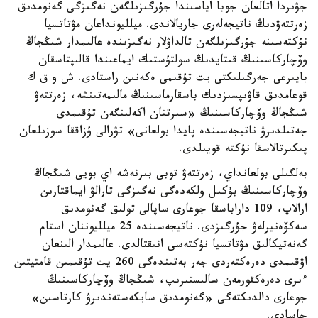
جۋىردا اتالعان جوبا اياسىندا جۇرگىزىلگەن نەگىزگى گەنومدىق
زەرتتەۋدىڭ ناتيجەلەرى جاريالاندى. ميلليونداعان مۋتاتسيا
نۇكتەسىنە جۇرگىزىلگەن تالداۋلار نەگىزىندە عالىمدار شىڭجاڭ
وۆچاركاسىنىڭ قىتايدىڭ سولتۇستىك ايماعىندا قالىپتاسقان
بايىرعى جەرگىلىكتى يت تۇقىمى ەكەنىن راستادى. ش و ق ك
قوعامدىق قاۋىپسىزدىك باسقارماسىنىڭ مالىمەتىنشە، زەرتتەۋ
شىڭجاڭ وۆچاركاسىنىڭ «سىرتتان اكەلىنگەن تۇقىمدى
جەتىلدىرۋ ناتيجەسىندە پايدا بولعانى» تۋرالى ۇزاققا سوزىلعان
پىكىرتالاسقا نۇكتە قويىلدى.
بەلگىلى بولعانداي، زەرتتەۋ توبى بىرنەشە اي بويى شىڭجاڭ
وۆچاركاسىنىڭ بۇكىل ولكەدەگى نەگىزگى تارالۋ ايماقتارىن
ارالاپ، 109 داراباسقا جوعارى ساپالى تولىق گەنومدىق
سەكۆەنيرلەۋ جۇرگىزدى. ناتيجەسىندە 25 ميلليوننان استام
گەنەتيكالىق مۋتاتسيا نۇكتەسى انىقتالدى. عالىمدار الىنعان
اۋقىمدى دەرەكتەردى جەر بەتىندەگى 260 يت تۇقىمىن قامتيتىن
ءىرى دەرەكقورمەن سالىستىرىپ، شىڭجاڭ وۆچاركاسىنىڭ
جوعارى دالدىكتەگى «گەنومدىق سايكەستەندىرۋ كارتاسىن»
جاسادى.