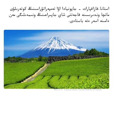
استانا.قازاقپارات - جاپونيادا اۋا تەمپەراتۋراسىنىڭ كوتەرىلۋى
ماتچا وندىرىسىنە قاجەتتى شاي جاپىراعىنىڭ ونىمدىلىگى مەن
دامىنە اسەر ەتە باستادى.
Фото: tawatchai prakobkit/Alamy
اسىرەسە جازعى اپتاپ، جىلى تۇندەر جانە كوكتەمدەگى اۋا
رايىنىڭ قۇبىلمالىلىعى شاي بۇتالارىنا قوسىمشا سالماق ءتۇسىرىپ