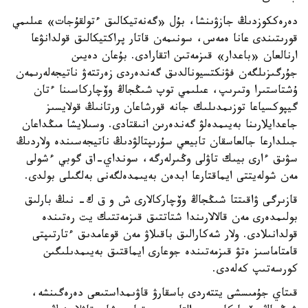
دەرەككوزدىڭ جازۋىنشا، بۇل «گەنەتيكالىق ءتولقۇجات» عىلىمي
قورىتىندى عانا ەمەس، سونىمەن قاتار پراكتيكالىق قولدانۋعا
ارنالعان «باعدار» قىزمەتىن اتقارادى. بۇعان دەيىن
جۇرگىزىلگەن فۋنكتسيونالدىق گەندەردى زەرتتەۋ ناتيجەلەرىمەن
ۇشتاستىرا وتىرىپ، عىلىمي توپ شىڭجاڭ وۆچاركاسىنا ءتان
گيپوكسياعا توزىمدىلىك جانە قورشاعان ورتانىڭ قولايسىز
جاعدايلارىنا بەيىمدەلۋ گەندەرىن انىقتادى. وسىلايشا مىڭداعان
جىلدارعا جالعاسقان تابيعي سۇرىپتالۋدىڭ ناتيجەسىندە ولاردىڭ
سۋىق ءارى بيىك تاۋلى وڭىرلەرگە، سونداي-اق گوبي ءشولى
مەن شولەيتتى ايماقتارعا ابدەن بەيىمدەلگەنى بەلگىلى بولدى.
قازىرگى ۋاقىتتا شىڭجاڭ وۆچاركالارى ش و ق ك- نىڭ بارلىق
بولىمدەرى مەن قالالارىندا شتاتتىق قىزمەتتىك يت رەتىندە
قولدانىلادى. ولار شەكارالىق باقىلاۋ مەن قوعامدىق ءتارتىپتى
قامتاماسىز ەتۋ قىزمەتىندە جوعارى ايماقتىق بەيىمدىلىگىن
كورسەتىپ كەلەدى.
قىتاي جۇمىسشى يتتەردى باسقارۋ قاۋىمداستىعى دەرەگىنشە،