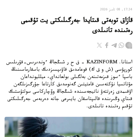
17:24, 08 تامىز 2026
قازاق توبەتى قىتايدا جەرگىلىكتى يت تۇقىمى
رەتىندە تانىلدى
استانا. KAZINFORM – ق ح ر شىڭجاڭ ءوندىرىس-قۇرىلىس
كورپۋسى (ش و ق ك) قوعامدىق قاۋىپسىزدىك باسقارماسىنىڭ
باسپا ءسوز قىزمەتىنەن بەلگىلى بولعانداي، ميلليونداعان
مۋتاتسيا نۇكتەسىن قامتيتىن گەنومدىق كارتاعا جۇرگىزىلگەن
اۋقىمدى زەرتتەۋ ناتيجەسىندە شىڭجاڭ وۆچاركاسى سولتۇستىك
قىتاي وڭىرىندە قالىپتاسقان بايىرعى جانە دەربەس جەرگىلىكتى
تۇقىم رەتىندە تانىلدى.