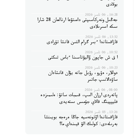
بولادى
16:28, 06 تامىز 2026
جەڭىل ونەركاسىپتى دامىتۋعا ارنالعان 28 شارا
ىسكە اسىرىلادى
13:52, 06 تامىز 2026
قازاقستاندا ءبىر گرام التىن قانشا تۇرادى
10:52, 06 تامىز 2026
ا ق ش جاپون ۆاليۋتاسىنا ءباس تىكتى
10:23, 06 تامىز 2026
دوللار، ەۋرو، رۋبل جانە يۋان قانشادان
ساۋدالانىپ جاتىر
08:00, 06 تامىز 2026
پاتەردى ارزان الىپ، قىمبات ساتۋ: ەلىمىزدە
فليپپينگ قالاي جۇمىس ىستەيدى
13:26, 05 تامىز 2026
قازاقستاندا اۆتونەسيە جاڭا ەرەجە بويىنشا
بەرىلەدى: كولىك الۋ قيىنداي ما؟