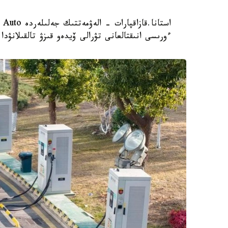
ءورىسى انىقتالعانى تۋرالى ۆيدەو قىزۋ تالقىلانۋدا.