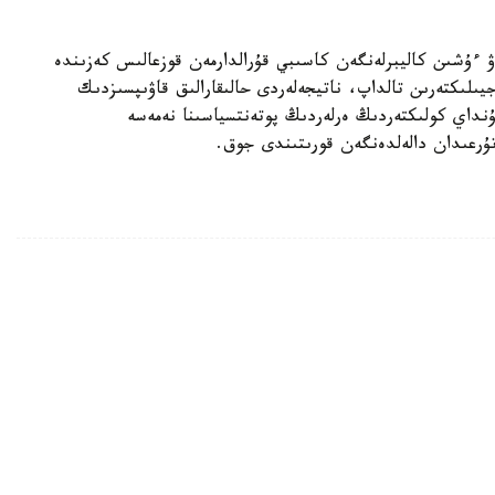
ۋ ءۇشىن كاليبرلەنگەن كاسىبي قۇرالدارمەن قوزعالىس كەزىندە
لىكتەرىن تالداپ، ناتيجەلەردى حالىقارالىق قاۋىپسىزدىك
ۇنداي كولىكتەردىڭ ەرلەردىڭ پوتەنتسياسىنا نەمەسە
تۇرعىدان دالەلدەنگەن قورىتىندى جوق.