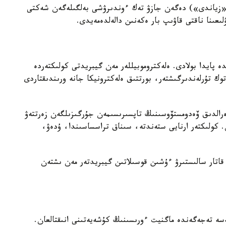
 قاتار قۇرىلعى ەكرانىنداعى «Harmful» («زياندى») دەگەن جازۋ تەك ءوندىرۋشى بەلگىلەگەن شەكتى
ىعىنا ناقتى قاۋىپ بار ەكەنىن دالەلدەمەيدى.
ە پايدا بولادى. ەلەكتروموبيللەر مەن گيبريدتى كولىكتەردە
وك تۇرلەندىرگىشتەر، بورتتىق ەلەكترونيكا جانە ورىندىقتاردى
ەرالدىق ۆەدومستۆوسىنىڭ تاپسىرىسىمەن جۇرگىزىلگەن زەرتتەۋ
 ولشەۋ جاساعان. كولىكتەر ارنايى ستەندتە، سىناق تراسساسىندا، ۇدەۋ،
ونىمەن قاتار سالىستىرۋ ءۇشىن قوسىلاتىن گيبريدتەر مەن ىشتەن
سە تەجەگەندە ماگنيت ءورىسىنىڭ كۇشەيەتىنى انىقتالعان.