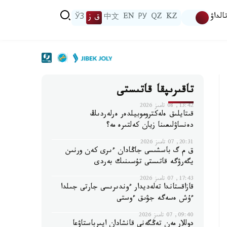
الداۋ
KZ
QZ
РУ
EN
中文
ق ز
ЎЗ
تاقىرىپقا قاتىستى
13:42, 08 تامىز 2026
قىتايلىق ەلەكتروموبيلدەر ەرلەردىڭ
دەنساۋلىعىنا زيان كەلتىرە مە؟
20:31, 07 تامىز 2026
ق م گ باسشىسى جاڭادان ءىرى كەن ورنىن
يگەرۋگە قاتىستى تۇسىنىك بەردى
17:43, 07 تامىز 2026
قازاقستاندا تەلەديدار ءوندىرىسى جارتى جىلدا
ءۇش ەسەگە جۋىق ءوستى
09:40, 07 تامىز 2026
دوللار مەن تەڭگەنى قانشادان ايىرباستاۋعا