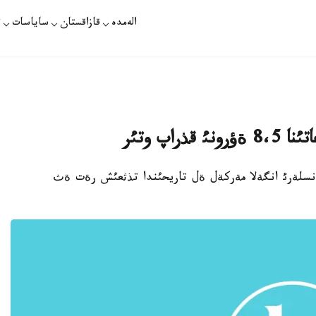
الەمدە
قازاقستان
ساياسات
ت
راپ وتئر
انسلةرئ انگةلا مةركةل ةل تاريحئندا تذثعئش رةت ةث