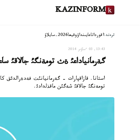
KAZINFORM
ترەند:
اقوردا
تاعايىنداۋ
وقيعا
2026-سايلاۋ
13:43, 03 ءساۋىر 2014
گةرمانياداعئ ةث تومةنگئ جالاقئ ساعاتئنا 8،5 ةؤرونئ قذ
استانا. قازاقپارات - گةرمانيانئث فةدةرالدئق ك
تومةنگئ جالاقئ شةگئن ماقذلدادئ.