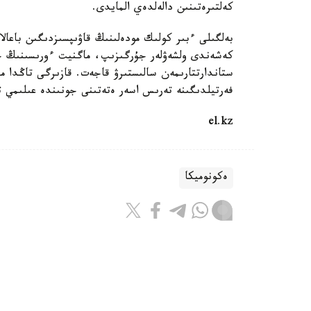
كەلتىرەتىنىن دالەلدەي المايدى.
بەلگىلى ءبىر كولىك مودەلىنىڭ قاۋىپسىزدىگىن باعالا
كەشەندى ولشەۋلەر جۇرگىزىپ، ماگنيت ءورىسىنىڭ جيى
ستاندارتتارىمەن سالىستىرۋ قاجەت. قازىرگى تاڭدا م
فەرتيلدىگىنە تەرىس اسەر ەتەتىنى جونىندە عىلىمي 
el.kz
ەكونوميكا
ريزابەك نۇسىپبەك ۇلى
اۆتور