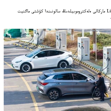
استانا.قازاقپارات - الەۋمەتتىك جەلىلەردە Li Auto ماركالى ەلەكتروموبيلدىڭ سالونىندا كۇشتى ماگنيت