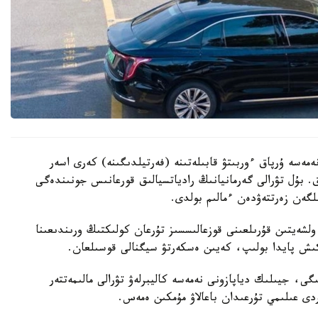
ەمەسە ۇرپاق ءوربىتۋ قابىلەتىنە (فەرتيلدىگىنە) كەرى اسەر
. بۇل تۋرالى گەرمانيانىڭ رادياتسيالىق قورعانىس جونىندەگى
گەن زەرتتەۋدەن ءمالىم بولدى.
لشەيتىن قۇرىلعىنى قوزعالىسسىز تۇرعان كولىكتىڭ ورىندىعىنا
ىگى، جيىلىك دياپازونى نەمەسە كاليبرلەۋ تۋرالى مالىمەتتەر
ردى عىلىمي تۇرعىدان باعالاۋ مۇمكىن ەمەس.