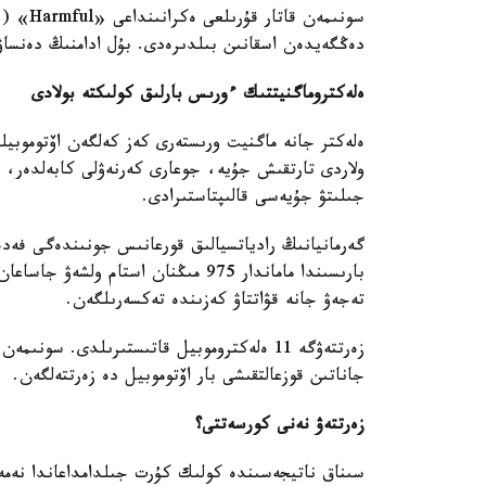
سونىمەن
دەڭگەيدەن اسقانىن بىلدىرەدى. بۇل ادامنىڭ دەنساۋل
ەلەكتروماگنيتتىك ءورىس بارلىق كولىكتە بولادى
ەلەكتر جانە ماگنيت ورىستەرى كەز كەلگەن اۆتوموبيلد
ولاردى تارتقىش جۇيە، جوعارى كەرنەۋلى كابەلدەر، ت
جىلىتۋ جۇيەسى قالىپتاستىرادى.
گەرمانيانىڭ رادياتسيالىق قورعانىس جونىندەگى فەد
بارىسىندا ماماندار 975 مىڭنان استام
تەجەۋ جانە قۋاتتاۋ كەزىندە تەكسەرىلگەن.
زەرتتەۋگە 11 ەلەكتروموبيل قاتىستىرىلدى. س
جاناتىن قوزعالتقىشى بار اۆتوموبيل دە زەرتتەلگەن.
زەرتتەۋ نەنى كورسەتتى؟
سىناق ناتيجەسىندە كولىك كۇرت جىلدامداعاندا نەمە