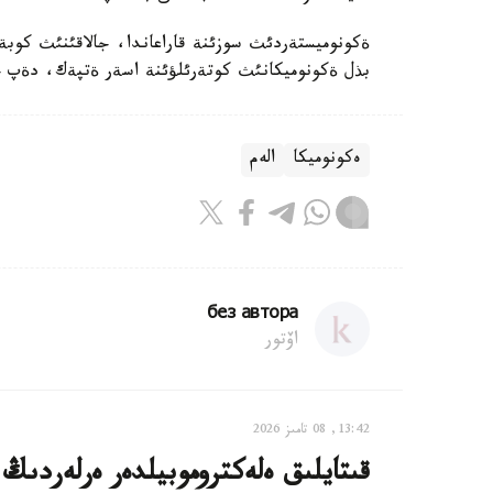
ةكونوميستةردئث سوزئنة قاراعاندا، جالاقئنئث كوبةي
بذل ةكونوميكانئث كوتةرئلؤئنة اسةر ةتپةك، دةپ حا
ەكونوميكا
الەم
без автора
اۆتور
13:42, 08 تامىز 2026
قىتايلىق ەلەكتروموبيلدەر ەرلەردىڭ 