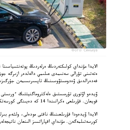
Фото: Синьхуа
الايدا مۇنداي كولىكتەردىڭ ەرلەردىڭ پوتەنتسياسىنا ن
ەتەتىنى تۋرالى سەنىمدى عىلىمي دالەلدەر ازىرگە جوق
فەدەرالدىق ۆەدومستۆوسىنىڭ تاپسىرىسىمەن جۇرگىزىل
ۆيدەو اۆتورى تۇرمىستىق ەلەكتروماگنيتتىك ءورىستى و
قويعان. قۇرىلعى ەكرانىندا 14 كە دەيىنگى كورسەتكىش پايدا بولىپ، كەيىن ەسكەرتۋ سيگنالى قوسىلعان.
الايدا ۆيدەودا قۇرىلعىنىڭ ناقتى مودەلى، ولشەم بىرل
كورسەتىلمەگەن. مۇنداي اقپاراتسىز الىنعان ناتيجەلە