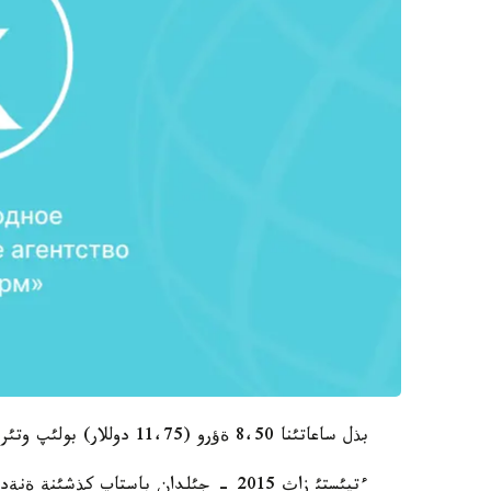
بذل ساعاتئنا 8،50 ةؤرو (11،75 دوللار) بولئپ وتئر.
ءتيئستئ زاث 2015 - جئلدان باستاپ كذشئنة ةنةدئ.