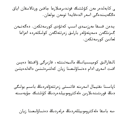
كابەلدەر مەن كۇشتىك قوندىرعىلارعا جاقىن ورنالاسقان اياق
ڭگەيىندەگى اسەر الدەقايدا تومەن بولعان.
ەڭگەيدەن قىسقا مەرزىمدى اسىپ كەتۋدى كورسەتكەن. دەگەنمەن
گىزىلگەن ەسەپتەۋلەر بارلىق زەرتتەلگەن كولىكتەردە اعزاعا
عانىن كورسەتكەن.
قارالىق كوميسسيانىڭ مالىمەتىنشە، قازىرگى ۋاقىتقا دەيىن
ىت اسەرى ادام دەنساۋلىعىنا زيان كەلتىرەتىنىن دالەلدەيتىن
لىلەرىنىڭ سپەرما ساپاسىنا ىقتيمال اسەرىنە قاتىستى زەرتتەۋلەردىڭ باسىم بولىگى
اردىڭ قورىتىندىلارىن ەلەكتروموبيلدەردىڭ كۇشتىك جۇيەسىنە
ىك جەلىدە تاراعان بەينەروليك Li Auto نەمەسە باسقا ەلەكتروموبيللەردىڭ ەرلەردىڭ دەنساۋلىعىنا زيان