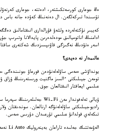
ەڭ جوعارى كورسەتكىشتەر، ادەتتە، جوعارى كەرنەۋلى 
تۇسىندا تىركەلگەن. ال دەنەنىڭ كەۋدە جانە باس دە
كەيبىر نۇكتەلەردە ولشەۋ قۇرالدارى انىقتامالىق د
ادامنىڭ اناتوميالىق مودەلدەرىن پايدالانا وتىرىپ جۇر
اسەر ەتۋدىڭ نەگىزگى قاۋىپسىزدىك شەكتەرى ساقتال
عالىمدار نە دەيدى؟
يونداۋشى ەمەس ساۋلەلەنۋدەن قورعاۋ جونىندەگى حالى
تومەن جيىلىكتى ءالسىز ماگنيت ورىستەرىنىڭ ۇزاق ۋاق
عىلىمي ايعاقتار انىقتالعان جوق.
ۇيالى تەلەفوندار مەن Wi-Fi جە
راديوجيىلىكتى ساۋلەلەنۋگە ارنالعان. سوندىقتان ول
تىكەلەي قولدانۋ عىلىمي تۇرعىدان دۇرىس ەمەس.
الەۋمەتت