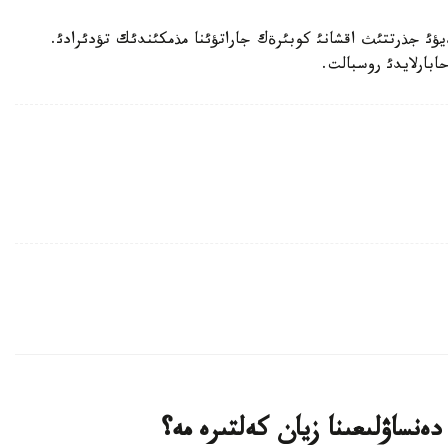
ؤئ جذرتتئث اقشانئ كوبئرةك جاراتؤئنا مذمكئندئك تؤدئرادئ.
بارلايدئ روسبالت.
دەنساۋلىعىنا زيان كەلتىرە مە؟