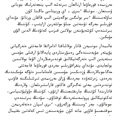
مەرزىمدە قورعاۋعا ارنالعان بىرنەشە الىپ ينجەنەرلىك جوبانى
ۇسىنعان. سونىڭ ءبىرى - اي وربيتاسى ماڭىنا كۇن
ساۋلەسىنىڭ ءبىر بولىگىن بوگەيتىن الىپ قالقان ورناتۋ. مۇنداي
قۇرىلىم جەرگە تۇسەتىن جىلۋ مولشەرىن ازايتىپ، كۇننىڭ
بىرتىندەپ كۇشەيۋىنەن بولاتىن قىزىپ كەتۋدىڭ الدىن الۋى
مۇمكىن.
عالىمدار سونىمەن قاتار بولاشاقتا ادامزاتقا قاجەتتى ەنەرگيانى
يۋپيتەر جۇيەسىندەگى رەسۋرستاردى پايدالانۋ ارقىلى جۇمىس
ىستەيتىن الىپ ەنەرگەتيكالىق قوندىرعىلاردان الۋعا بولاتىنىن
بولجايدى. مۇنداي ينفراقۇرىلىم جەردى قورعاۋعا قاجەتتى
مەگاجوبالاردىڭ ۇزدىكسىز جۇمىسىن قامتاماسىز ەتۋگە مۇمكىندىك
بەرەدى. زەرتتەۋدە جەردىڭ ۇزاق مەرزىمدى تىرشىلىگىنە قاۋىپ
توندىرەتىن جەتى نەگىزگى فاكتور قاراستىرىلعان. ولاردىڭ
قاتارىندا كۇننىڭ جارىقتىعىنىڭ ارتۋى، كۇننىڭ ەۆوليۋتسياسى،
تەكتونيكالىق پروتسەستەردىڭ توقتاۋى، سۋدىڭ بىرتىندەپ
جوعالۋى، جەر ءوسىنىڭ وزگەرۋى، ءىرى اسپان دەنەلەرىمەن
سوقتىعىسۋ قاۋپى جانە كۇن جۇيەسىنەن تىس كەلەتىن ىقتيمال