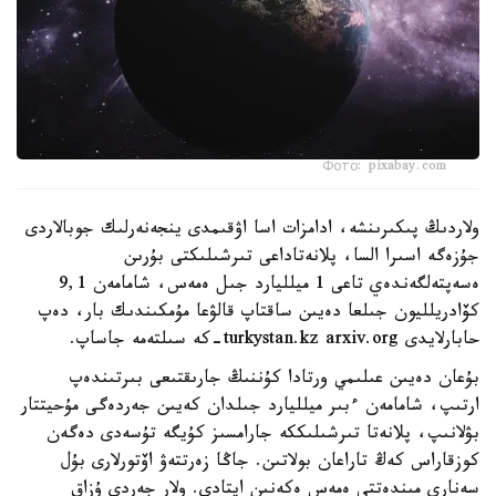
Фото: pixabay.com
ولاردىڭ پىكىرىنشە، ادامزات اسا اۋقىمدى ينجەنەرلىك جوبالاردى
جۇزەگە اسىرا السا، پلانەتاداعى تىرشىلىكتى بۇرىن
ەسەپتەلگەندەي تاعى 1 ميلليارد جىل ەمەس، شامامەن 9,1
كۆادريلليون جىلعا دەيىن ساقتاپ قالۋعا مۇمكىندىك بار، دەپ
حابارلايدى turkystan.kz arxiv.org-كە سىلتەمە جاساپ.
بۇعان دەيىن عىلىمي ورتادا كۇننىڭ جارىقتىعى بىرتىندەپ
ارتىپ، شامامەن ءبىر ميلليارد جىلدان كەيىن جەردەگى مۇحيتتار
بۋلانىپ، پلانەتا تىرشىلىككە جارامسىز كۇيگە تۇسەدى دەگەن
كوزقاراس كەڭ تاراعان بولاتىن. جاڭا زەرتتەۋ اۆتورلارى بۇل
سەناري مىندەتتى ەمەس ەكەنىن ايتادى. ولار جەردى ۇزاق