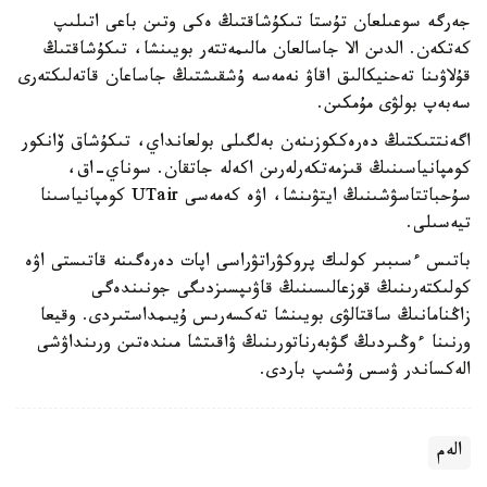
جەرگە سوعىلعان تۇستا تىكۇشاقتىڭ ەكى وتىن باعى اتىلىپ
كەتكەن. الدىن الا جاسالعان مالىمەتتەر بويىنشا، تىكۇشاقتىڭ
قۇلاۋىنا تەحنيكالىق اقاۋ نەمەسە ۇشقىشتىڭ جاساعان قاتەلىكتەرى
سەبەپ بولۋى مۇمكىن.
اگەنتتىكتىڭ دەرەككوزىنەن بەلگىلى بولعانداي، تىكۇشاق ۆانكور
كومپانياسىنىڭ قىزمەتكەرلەرىن اكەلە جاتقان. سوناي-اق،
سۇحباتتاسۋشىنىڭ ايتۋىنشا، اۋە كەمەسى UTair كومپانياسىنا
تيەسىلى.
باتىس ءسىبىر كولىك پروكۋراتۋراسى اپات دەرەگىنە قاتىستى اۋە
كولىكتەرىنىڭ قوزعالىسىنىڭ قاۋىپسىزدىگى جونىندەگى
زاڭنامانىڭ ساقتالۋى بويىنشا تەكسەرىس ۇيىمداستىردى. وقيعا
ورنىنا ءوڭىردىڭ گۋبەرناتورىنىڭ ۋاقىتشا مىندەتىن ورىنداۋشى
الەكساندر ۋسس ۇشىپ باردى.
الەم