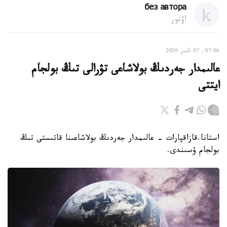
без автора
اۆتور
07:06, 07 تامىز 2026
عالىمدار جەردىڭ بولاشاعى تۋرالى تىڭ بولجام
ايتتى
استانا.قازاقپارات - عالىمدار جەردىڭ بولاشاعىنا قاتىستى تىڭ
بولجام ۇسىندى.