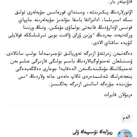
قاۋىپتەر بار.
اۆتورلاردىڭ پىكىرىنشە، وسىنداي قورعانىس جۇيەلەرى تولىق
ىسكە اسىرىلسا، ادامزاتقا باسقا جۇلدىز جۇيەلەرىنە جاپپاي
قونىس اۋدارۋدىڭ قاجەتى بولماۋى مۇمكىن. ونىڭ ورنىنا
وركەنيەت جەردىڭ ءوزىن ۇزاق ۋاقىت بويى تىرشىلىككە قولايلى
كۇيدە ساقتاي الادى.
دەگەنمەن زەرتتەۋ ازىرگە تەوريالىق تۇجىرىمداما بولىپ سانالادى.
ۇسىنىلعان تەحنولوگيالاردىڭ باسىم بولىگى قازىرگى عىلىم مەن
تەحنيكانىڭ مۇمكىندىگىنەن الدەقايدا جوعارى دەڭگەيدەگى
ينجەنەرلىك شەشىمدەردى تالاپ ەتەدى جانە ولاردىڭ ءىس
جۇزىندە جۇزەگە اساتىنى ازىرگە بەلگىسىز.
ەربۇلان قايرات
الەم
ريزابەك نۇسىپبەك ۇلى