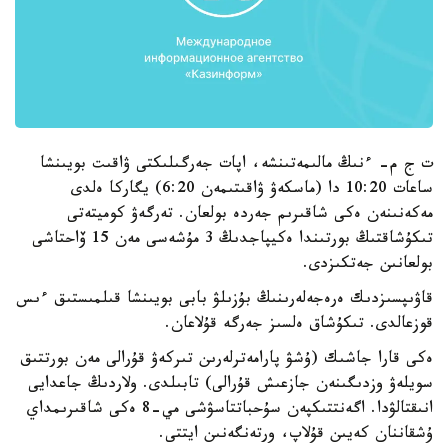
ت ج م- ءنىڭ مالىمەتىنشە، اپات جەرگىلىكتى ۋاقىت بويىنشا
ساعات 10:20 دا (ماسكەۋ ۋاقىتىمەن 6:20) يگاركا ەلدى
مەكەنىنەن ەكى شاقىرىم جەردە بولعان. تەرگەۋ كوميتەتى
تىكۇشاقتىڭ بورتىندا ەكيپاجدىڭ 3 مۇشەسى مەن 15 ۆاحتاشى
بولعانىن جەتكىزدى.
قاۋىپسىزدىك ەرەجەلەرىنىڭ بۇزىلۋ بابى بويىنشا قىلمىستىق ءىس
قوزعالدى. تىكۇشاق ەلسىز جەرگە قۇلاعان.
ەكى قارا جاشىك (ۇشۋ پارامەترلەرىن تىركەۋ قۇرالى مەن بورتتىق
سويلەۋ وزدىگىنەن جازعىش قۇرالى) تابىلدى. ولاردىڭ جاعدايى
انىقتالۋدا. اگەنتتىكپەن سۇحباتتاسۋشى مي-8 ەكى شاقىرىمداي
ۇشقاننان كەيىن قۇلاپ، ورتەنگەنىن ايتتى.