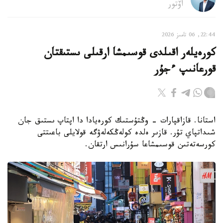
اۆتور
22:44, 06 تامىز 2026
كورەيلەر اقىلدى قوسىمشا ارقىلى ىستىقتان
قورعانىپ ءجۇر
استانا. قازاقپارات - وڭتۇستىك كورەيادا دا اپتاپ ىستىق جان
شىداتپاي تۇر. قازىر ەلدە كولەڭكەلەۋگە قولايلى باعىتتى
كورسەتەتىن قوسىمشاعا سۇرانىس ارتقان.