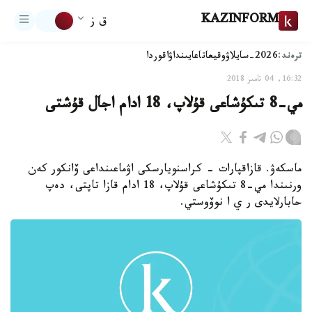
KAZINFORM
ق ز
ترەند:
2026-سايلاۋ
وقيعا
تاعايىنداۋ
اقوردا
16:32, 04 تامىز 2018
مي-8 تىكۇشاعى قۇلاپ، 18 ادام اجال قۇشتى
ماسكەۋ. قازاقپارات - كراسنويارسكى اۋماعىنداعى ۆانكور كەن
ورنىندا مي-8 تىكۇشاعى قۇلاپ، 18 ادام قازا تاپتى، دەپ
حابارلايدى ر ي ا نوۆوستي.