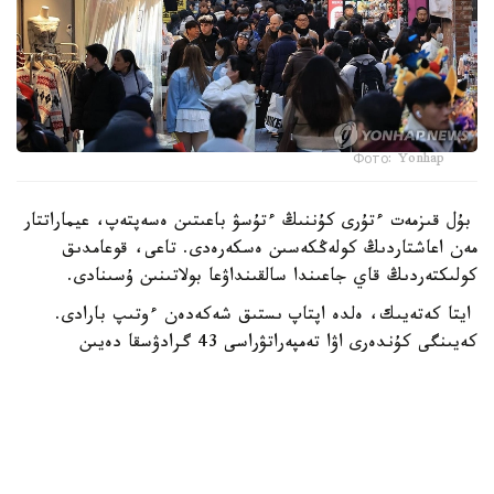
Фото: Yonhap
بۇل قىزمەت ءتۇرى كۇننىڭ ءتۇسۋ باعىتىن ەسەپتەپ، عيماراتتار
مەن اعاشتاردىڭ كولەڭكەسىن ەسكەرەدى. تاعى، قوعامدىق
كولىكتەردىڭ قاي جاعىندا سالقىنداۋعا بولاتىنىن ۇسىنادى.
ايتا كەتەيىك، ەلدە اپتاپ ىستىق شەكەدەن ءوتىپ بارادى.
كەيىنگى كۇندەرى اۋا تەمپەراتۋراسى 43 گرادۋسقا دەيىن
كوتەرىلگەن.
الەم