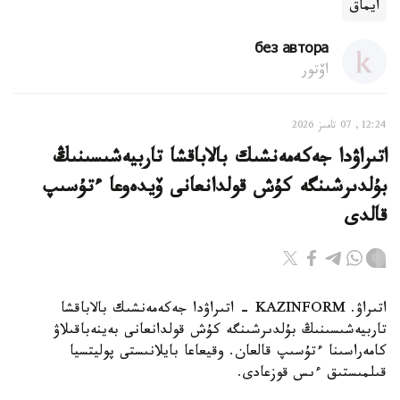
ايماق
без автора
اۆتور
12:24, 07 تامىز 2026
اتىراۋدا جەكەمەنشىك بالاباقشا تاربيەشىسىنىڭ
بۇلدىرشىنگە كۇش قولدانعانى ۆيدەوعا ءتۇسىپ
قالدى
اتىراۋ. KAZINFORM - اتىراۋدا جەكەمەنشىك بالاباقشا
تاربيەشىسىنىڭ بۇلدىرشىنگە كۇش قولدانعانى بەينەباقىلاۋ
كامەراسىنا ءتۇسىپ قالعان. وقيعاعا بايلانىستى پوليتسيا
قىلمىستىق ءىس قوزعادى.