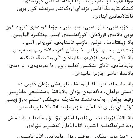
جۇلقىلاپ، كۇشتەپ ۇيىقتاتۋعا ارەكەتتەنگەنى كورىنەدى.
كىشكەنتايدىڭ اناسى مۇنداي ارەكەتتەر بىرنەشە كۇن بويى
قايتالانعانىن ايتادى.
- دۇيسەنبى، سارسەنبى، بەيسەنبى، جۇما كۇندەرى ءتورت كۇن
بويى بالامدى قورلاعان. كورگەنىمدى ايتىپ جەتكىزە المايمىن.
بالا ۇيىقتاماسا، قولىن جاۋىپ تاستايدى. كورپەنى الىپ،
ۇستىنەن باسىپ تۇرادى. شايقاعان كەزدە لاقتىرىپ جىبەرەدى.
بالا ەكى بەتىمەن قۇلايدى. قايتادان تاربيەشىنىڭ ەتەگىنە
جارماسادى. تاماق ىشكىسى كەلسە، ونى دا بەرمەيدى، - دەدى
بالانىڭ اناسى جازيرا عابيدەن.
بالانىڭ جاقىندارىنىڭ ايتۋىنشا، تاربيەشى بۇعان دەيىن دە
ءىستى بولعان. دەگەنمەن بۇدان بالاباقشا باسشىلىعى حابارسىز.
وقيعا بولعان جەكەمەنشىك مەكتەپكە دەيىنگى ءبىلىم بەرۋ ۇيىمى
ءۇش اي بۇرىن اشىلعان. قازىر مۇندا 24 بالا تاربيەلەنەدى.
بالاباقشا قۇرىلتايشىسى ناعيما امانقوسوۆا بۇل جاعدايدىڭ العاش
رەت تىركەلگەنىن ايتىپ، اتا-انادان كەشىرىم سۇرادى.
- ءبىز مۇنى بىلگەن جوقپىز. بۇل جاعدايدى اتا-اناسىمەن