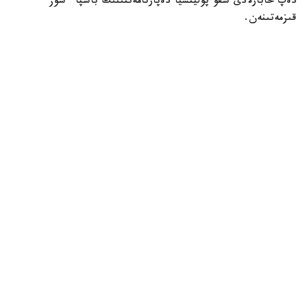
دەپ حابارلادى شقو پوليتسيا دەپارتامەنتىنىڭ باسپا ءسوز
قىزمەتىنەن.
پوليتسياعا ءالى بارلىق زارداپ شەككەن كولىك يەلەرى جۇگىنىپ
ۇلگەرمەگەن بولۋى دا مۇمكىن.
فوتو: وسكەمەن قالاسى اكىمدىگىنەن