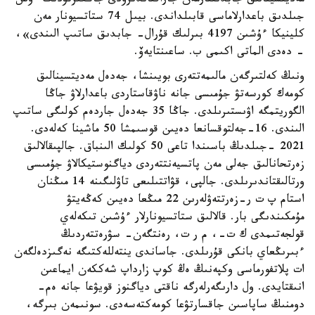
مەديتسينالىق جابدىقتارمەن جاراقتاندىرۋدى جاڭعىرتۋدىڭ ءۇش
جىلدىق باعدارلاماسى قابىلداندى. بيىل 74 ستاتسيونار مەن
كلينيكا ءۇشىن 4197 بىرلىك قۇرال- جابدىق ساتىپ الىندى»،
- دەدى الماتى اكىمى ب. ساعىنتايەۆ.
ونىڭ كەلتىرگەن مالىمەتتەرى بويىنشا، جەدەل مەديتسينالىق
كومەك كورسەتۋ جۇمىسى جانە ناۋقاستاردى باعدارلاۋ جاڭا
الگوريتمگە اۋىستىرىلدى. جاڭا 35 جەدەل جاردەم كولىگى ساتىپ
الىندى. 16-جەلتوقسانعا دەيىن قوسىمشا 50 ماشينا كەلەدى.
2021 -جىلدىڭ باسىندا تاعى 50 كولىك الىنباق. جالپىقالالىق
زەرتحانالىق جەلى مەن پاتسيەنتتەردى دياگنوستيكالاۋ جۇمىسى
ورتالىقتاندىرىلدى. جالپى، قۋاتتىلىعى تاۋلىگىنە 14 مىڭنان
استام پ ت ر-زەرتتەۋلەرىن 22 مىڭعا دەيىن كەڭەيتۋ
مۇمكىندىگى بار. قالالىق ستاتسيونارلار ءۇشىن تىكەلەي
قولجەتىمدى ك ت-، م ر ت، رەنتگەن- سۋرەتتەردىڭ
ءبىرىڭعاي بانكى قۇرىلدى. جاساندى ينتەللەكتىگە نەگىزدەلگەن
ات پلاتفورماسى وكپەنىڭ ەڭ كوپ زارداپ شەككەن ايماعىن
انىقتايدى. ول دارىگەرلەرگە ناقتى دياگنوز قويۋعا جانە ەم-
دومنىڭ ساپاسىن جاقسارتۋعا كومەكتەسەدى. سونىمەن بىرگە،