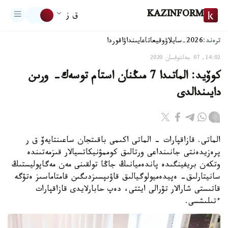
KAZINFORM
ق ز
ترەند:
2026-سايلاۋ
وقيعا
تاعايىنداۋ
اقوردا
14:02, 07 جەلتوقسان 2020
كوۆيد: الماتىدا 7 مىڭنان استام توسەك- ورىن
دايىندالدى
الماتى. قازاقپارات - الماتى اكىمى باقىتجان ساعىنتايەۆ ق ر
پرەزيدەنتى جانىنداعى ورتالىق كوممۋنيكاتسيالار قىزمەتىندە
وتكەن بريفينگىدە پاندەميانىڭ جاڭا تولقىنى مەن مەگاپوليستىڭ
سانيتارلىق- ەپيدەميولوگيالىق قاۋىپسىزدىگىن قامتاماسىز ەتۋگە
قاتىستى شارالار تۋرالى ايتتى، دەپ حابارلايدى قازاقپارات
ءتىلىشسى.