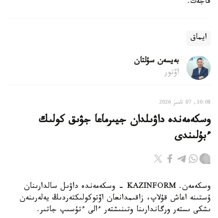
قاجەت.
ايماق
بەيسەن سۇلتان
اۆتور
10:08, 07 تامىز 2026
وسكەمەندە داۋىلدان جيىرماعا جۋىق كولىك
ءبۇلىندى
وسكەمەن. KAZINFORM - وسكەمەندە داۋىل سالدارىنان
ۇستىنە اعاش قۇلاپ، زاقىمدانعان اۆتوكولىكتەردىڭ يەلەرىنەن
ىشكى ىستەر ورگاندارىنا وتىنىشتەر ءالى ءتۇسىپ جاتىر.