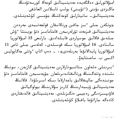
امبۋلاتورلىق دەڭگەيدە مەديتسينالىق كومەك كورسەتۋدىڭ
ماڭىزدى بۋىنى (ءتۇيىنى) بولىپ تابىلاتىن العاشقى
مەديتسينالىق- سانيتارلىق كومەكتىڭ جۇمىسى كۇشەيتىلدى.
«وتكەن جىلى ءبىز جاقىن ورنالاسقان قولجەتىمدى جەردەن
مەديتسينالىق قىزمەت تۇرلەرىمەن قامتاماسىز ەتۋ بويىنشا ءۇش
جىلدىق قالالىق جوسپاردى قابىلدادىق. بارلىعى 35 امبۋلاتوريا
سالىنادى. 16 امبۋلاتوريا ىسكە قوسىلدى، كەلەسى جىلى تاعى 11
امبۋلاتوريا پايدالانۋعا بەرىلەدى»، - دەپ اتاپ ءوتتى مەگاپوليس
اكىمى ب. ساعىنتايەۆ.
ءبىرىنشى ەشەلون ستاتسيونارلارىن مەديتسينالىق گازبەن، سونىڭ
ىشىندە وتتەگىنىڭ ورتالىقتاندىرىلعان جۇيەسىمەن قامتاماسىز ەتۋ
جونىندەگى جالپىقالالىق باعدارلاما ىسكە اسىرىلۋدا. قالانىڭ
مەديتسينالىق ۇيىمدارىنىڭ كارىز سۋلارىنىڭ بيولوگيالىق
قاۋىپسىزدىگى رەجيمى ەنگىزىلدى. مەديتسينالىق قالدىقتاردى
كادەگە جاراتۋعا باقىلاۋ كۇشەيتىلدى.