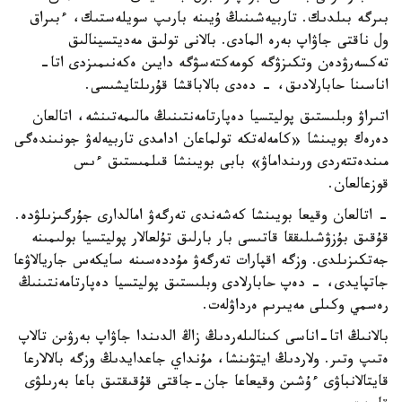
بىرگە بىلدىك. تاربيەشىنىڭ ۇيىنە بارىپ سويلەستىك، ءبىراق
ول ناقتى جاۋاپ بەرە المادى. بالانى تولىق مەديتسينالىق
تەكسەرۋدەن وتكىزۋگە كومەكتەسۋگە دايىن ەكەنىمىزدى اتا-
اناسىنا حابارلادىق، - دەدى بالاباقشا قۇرىلتايشىسى.
اتىراۋ وبلىستىق پوليتسيا دەپارتامەنتىنىڭ مالىمەتىنشە، اتالعان
دەرەك بويىنشا «كامەلەتكە تولماعان ادامدى تاربيەلەۋ جونىندەگى
مىندەتتەردى ورىنداماۋ» بابى بويىنشا قىلمىستىق ءىس
قوزعالعان.
- اتالعان وقيعا بويىنشا كەشەندى تەرگەۋ امالدارى جۇرگىزىلۋدە.
قۇقىق بۇزۋشىلىققا قاتىسى بار بارلىق تۇلعالار پوليتسيا بولىمىنە
جەتكىزىلدى. وزگە اقپارات تەرگەۋ مۇددەسىنە سايكەس جاريالاۋعا
جاتپايدى، - دەپ حابارلادى وبلىستىق پوليتسيا دەپارتامەنتىنىڭ
رەسمي وكىلى مەيىرىم ەرداۋلەت.
بالانىڭ اتا-اناسى كىنالىلەردىڭ زاڭ الدىندا جاۋاپ بەرۋىن تالاپ
ەتىپ وتىر. ولاردىڭ ايتۋىنشا، مۇنداي جاعدايدىڭ وزگە بالالارعا
قايتالانباۋى ءۇشىن وقيعاعا جان-جاقتى قۇقىقتىق باعا بەرىلۋى