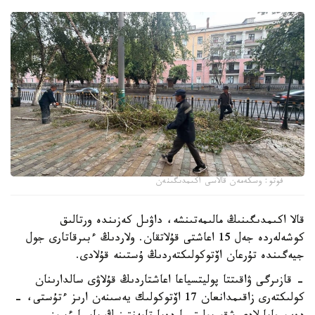
فوتو: وسكەمەن قالاسى اكىمدىگىنەن
قالا اكىمدىگىنىڭ مالىمەتىنشە، داۋىل كەزىندە ورتالىق
كوشەلەردە جەل 15 اعاشتى قۇلاتقان. ولاردىڭ ءبىرقاتارى جول
جيەگىندە تۇرعان اۆتوكولىكتەردىڭ ۇستىنە قۇلادى.
- قازىرگى ۋاقىتتا پوليتسياعا اعاشتاردىڭ قۇلاۋى سالدارىنان
كولىكتەرى زاقىمدانعان 17 اۆتوكولىك يەسىنەن ارىز ءتۇستى، -