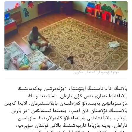
فوتو: ۆيدەودان الىنعان سكرين
بالانىڭ اتا-اناسىنىڭ ايتۋىنشا، ءبۇلدىرشىن جەكەمەنشىك
بالاباقشاعا نەبارى بەس كۇن بارعان. العاشىندا ونىڭ
مازاسىزدانۋىن بەيىمدەلۋ كەزەڭىمەن بايلانىستىرعان. الايدا كەيىن
بالاسىنىڭ قۇلاعىنان قان اعىپ، يىعىندا تىستەلگەن ءىز بارىن
بايقاپ، بالاباقشاداعى بەينەباقىلاۋ كامەرالارىنىڭ جازباسىن
قاراعان. بەينەجازبادا تاربيەشىنىڭ بالانى قولىنان سۇيرەپ،