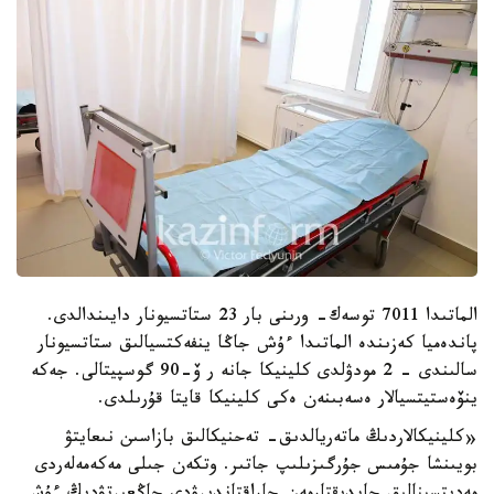
الماتىدا 7011 توسەك- ورىنى بار 23 ستاتسيونار دايىندالدى.
پاندەميا كەزىندە الماتىدا ءۇش جاڭا ينفەكتسيالىق ستاتسيونار
سالىندى - 2 مودۋلدى كلينيكا جانە ر ۆ-90 گوسپيتالى. جەكە
ينۆەستيتسيالار ەسەبىنەن ەكى كلينيكا قايتا قۇرىلدى.
«كلينيكالاردىڭ ماتەريالدىق- تەحنيكالىق بازاسىن نىعايتۋ
بويىنشا جۇمىس جۇرگىزىلىپ جاتىر. وتكەن جىلى مەكەمەلەردى