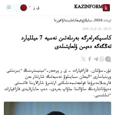
KAZINFORM
ق ز
ترەند:
2026-سايلاۋ
وقيعا
تاعايىنداۋ
اقوردا
09:27, 16 قاراشا 2020
كاسىپكەرلەرگە بەرىلەتىن نەسيە 7 ميلليارد
تەڭگەگە دەيىن ۇلعايتىلدى
نۇر-سۇلتان. قازاقپارات - ق ر پرەمەر-ءمينيسترىنىڭ ءبىرىنشى
ورىنباسارى ءاليحان سمايىلوۆ نەسيەلىك شارتتار مەن
قارجىلاندىرۋعا قولجەتىمدىلىكتى ارتتىرۋ شارالارىنا قاتىستى
دەپۋتاتتاردىڭ ساۋالىنا جاۋاپ بەردى، دەپ حابارلايدى قازاقپارات
ءتىلشىسى.