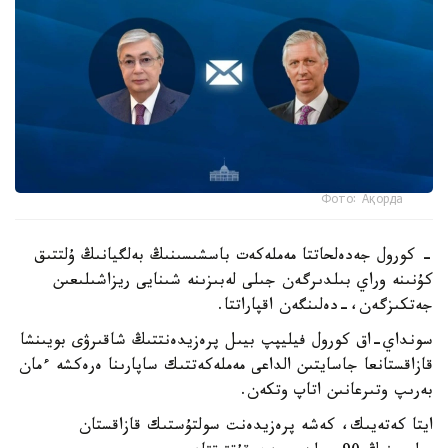
Фото: Ақорда
- كورول جەدەلحاتتا مەملەكەت باسشىسىنىڭ بەلگيانىڭ ۇلتتىق
كۇنىنە وراي بىلدىرگەن جىلى لەبىزىنە شىنايى ريزاشىلىعىن
جەتكىزگەن،-دەلىنگەن اقپاراتتا.
سونداي-اق كورول فيليپپ بيىل پرەزيدەنتتىڭ شاقىرۋى بويىنشا
قازاقستانعا جاسايتىن الداعى مەملەكەتتىك ساپارىنا ەرەكشە ءمان
بەرىپ وتىرعانىن اتاپ وتكەن.
ايتا كەتەيىك، كەشە پرەزيدەنت سولتۇستىك قازاقستان