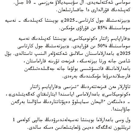
سوماسى شەكتەلمەيدى. ال سۋبسيديالاۋ مەرزىمى - 10 جىل.
كەپىلدىك قۇرالدارى دا جاقسارتىلعان.
«بيزنەستىڭ جول كارتاسى-2025» بويىنشا كەپىلدىك - نەسيە
سوماسىنىڭ %85 ىن قۇراۋى مۇمكىن.
«قاراپايىم زاتتار ەكونوميكاسى» بويىنشا كەپىلدىك نەسيە
سوماسىنىڭ %50 ىن قۇرايدى. «بيزنەستىڭ جول كارتاسى
2025» باعدارلاماسىنان سالالىق شەكتەۋلەر الىنىپ تاستالدى. بۇل
شاعىن جانە ورتا بيزنەسكە، قىزمەت تۇرىنە قاراماستان،
باعدارلامانىڭ قاتىسۋشىسى بولۋعا جانە جەڭىلدەتىلگەن
قارجىلاندىرۋعا مۇمكىندىك بەرەدى.
تاۋارلار مەن قىزمەتتەردىڭ ءتىزىمى «قاراپايىم زاتتار
ەكونوميكاسى» باعدارلاماسى اياسىندا ايتارلىقتاي كەڭەيتىلدى»،
- دەلىنگەن ءاليحان سمايىلوۆ دەپۋتاتتاردىڭ ساۋالىنا بەرگەن
جاۋابىندا.
ول وسى باعدارلاما بويىنشا نەسيەلەندىرۋدىڭ جالپى كولەمى 1
تريلليون تەڭگەگە دەيىن ۇلعايتىلعانىن ەسكە سالدى.