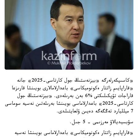
«كاسىپكەرلەرگە «بيزنەستىڭ جول كارتاسى-2025» جانە
«قاراپايىم زاتتار ەكونوميكاسى» باعدارلامالارى بويىنشا قارىزعا
قاراجات تۇپكىلىكتى %6 بەن بەرىلەدى. «بيزنەستىڭ جول
كارتاسى-2025» باعدارلاماسى بويىنشا بەرىلەتىن نەسيە سوماسى
7 ميلليارد تەڭگەگە دەيىن ۇلعايتىلدى.
سۋبسيديالاۋ مەرزىمى - 5 جىل.
«قاراپايىم زاتتار ەكونوميكاسى» باعدارلاماسى بويىنشا نەسيە