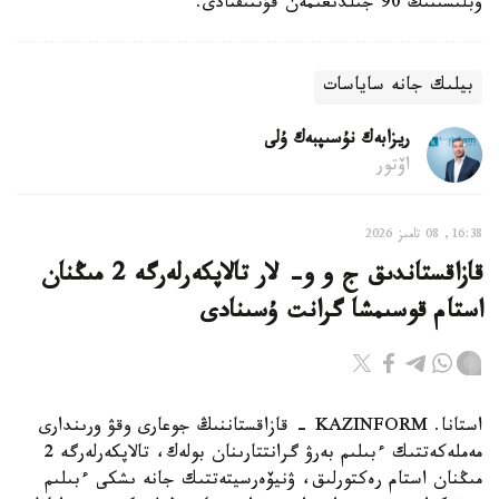
وبلىسىنىڭ 90 جىلدىعىمەن قۇتتىقتادى.
بيلىك جانە ساياسات
ريزابەك نۇسىپبەك ۇلى
اۆتور
16:38, 08 تامىز 2026
قازاقستاندىق ج و و- لار تالاپكەرلەرگە 2 مىڭنان
استام قوسىمشا گرانت ۇسىنادى
استانا. KAZINFORM - قازاقستاننىڭ جوعارى وقۋ ورىندارى
مەملەكەتتىك ءبىلىم بەرۋ گرانتتارىنان بولەك، تالاپكەرلەرگە 2
مىڭنان استام رەكتورلىق، ۋنيۆەرسيتەتتىك جانە ىشكى ءبىلىم