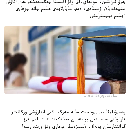
بەرۋ گرانتىن، سونداي-اق وقۋ اقىسىنا جەڭىلدىكتەر مەن اتاۋلى
ستيپەنديالار ۇسىنادى، دەپ حابارلايدى عىلىم جانە جوعارى
ءبىلىم مينيسترلىگى.
Фото: halyq-uni.kz
رەسپۋبليكالىق بيۋدجەت جانە جەرگىلىكتى اتقارۋشى ورگاندار
قاراجاتى ەسەبىنەن بولىنەتىن مەملەكەتتىك ءبىلىم بەرۋ
گرانتتارىنان بولەك، ەلىمىزدىڭ جوعارى وقۋ ورىندارىندا