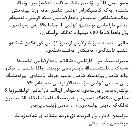
«سونىمەن قاتار، ۇلتتىق بانك سالالىق شەكتەۋسىز، ونىڭ
ىشىندە جەكە كاسىپكەرلەر ءۇشىن شاعىن جانە ورتا بيزنەستى
جەڭىلدەتىلگەن نەسيەلەۋ باعدارلاماسىن ىسكە قوستى. نەسيەلەر
اينالىم قاراجاتىن تولىقتىرۋ ءۇشىن 1 جىلعا %8 بەن بەرىلەدى.
بۇل باعدارلاماعا 600 ميلليارد تەڭگە بولىنگەن.
جالپى، نەسيە بەرۋ شارالارىن ارتتىرۋ ءۇشىن كوپتەگەن شەكتەۋ
الىنىپ تاستالدى، تەتىكتەر جەڭىلدەتىلدى.
«بيزنەستىڭ جول كارتاسى-2025» باعدارلاماسى اياسىندا
مەملەكەت باسشىسىنىڭ تاپسىرماسى بويىنشا جاڭا باعىت - ميكرو
جانە شاعىن بيزنەسكە شاعىن نەسيە بەرىلە باستادى. بيزنەستىڭ
وسى ساناتى ءۇشىن سۋبسيديالار ارقىلى نەسيەلەر %6
مولشەرلەمەمەن بەرىلەدى. نەسيەلەر اينالىم قاراجاتىن تولىقتىرۋعا 5
ميلليون تەڭگەگە دەيىن، وندىرىستىك قاجەتتىلىككە 20 ميلليون
تەڭگەگە دەيىن بولىنەدى»، - دەدى ۆيتسە-پرەمەر.
سونىمەن قاتار، ول قىزمەت تۇرلەرىنە ەشقانداي شەكتەۋدىڭ
جوقتىعىن باسا ايتتى.