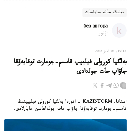
بيلىك جانە ساياسات
без автора
اۆتور
19:14, 08 تامىز 2026
بەلگيا كورولى فيليپپ قاسىم-جومارت توقايەۆقا
جاۋاپ حات جولدادى
استانا. KAZINFORM - اقوردا بەلگيا كورولى فيليپپتىڭ
قاسىم-جومارت توقايەۆقا جاۋاپ حات جولداعانىن حابارلادى.