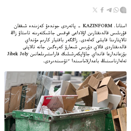
استانا. KAZINFORM - پاتەردى جوندەۋ كەزىندە شىققان
قۇرىلىس قالدىقتارىن اۋلاداعى قوقىس جاشىكتەرىنە تاستاۋ زاڭ
تالاپتارىنا قايشى كەلەدى. زاڭگەر باقتيار كارىم مۇنداي
قالدىقتاردى قالاي دۇرىس شىعارۋ كەرەگىن جانە تالاپتى
بۇزعاندارعا قانداي جاۋاپكەرشىلىك قاراستىرىلعانىن Jibek Joly
تەلەارناسىنىڭ باعدارلاماسىندا ءتۇسىندىردى.