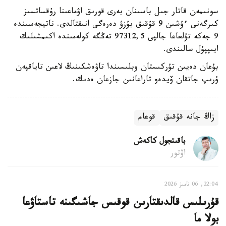
سونىمەن قاتار جىل باسىنان بەرى قورىق اۋماعىنا رۇقساتسىز
كىرگەنى ءۇشىن 9 قۇقىق بۇزۋ دەرەگى انىقتالدى. ناتيجەسىندە
9 جەكە تۇلعاعا جالپى 97312,5 تەڭگە كولەمىندە اكىمشىلىك
ايىپپۇل سالىندى.
بۇعان دەيىن تۇركىستان وبلىسىندا تاۋەشكىنىڭ لاعىن تاياقپەن
ۇرىپ جاتقان ۆيدەو تاراعانىن جازعان ەدىك.
زاڭ جانە قۇقىق
قوعام
باقىتجول كاكەش
اۆتور
22:04, 06 تامىز 2026
قۇرىلىس قالدىقتارىن قوقىس جاشىگىنە تاستاۋعا
بولا ما