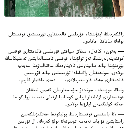
Фото: Pexels
زاڭگەردىڭ ايتۋىنشا، قۇرىلىس قالدىقتارى تۇرمىستىق قوقىستان
بولەك ساناتقا جاتادى.
— بەتون، كافەل، سىلاق سياقتى قۇرىلىس قالدىقتارى قوقىس
كونتەينەرلەرىنىڭ تەز تولۋىنا، قوقىس تاسىمالدايتىن تەحنيكانىڭ
بۇزىلۋىنا جانە سانيتارلىق تالاپتاردىڭ ساقتالماۋىنا سەبەپ
بولادى. سوندىقتان زاڭنامادا تۇرمىستىق جانە قۇرىلىس
قالدىقتارى جەكە قاراستىرىلادى، — دەدى باقتيار كارىم.
ونىڭ سوزىنشە، جوندەۋ جۇمىستارىنان كەيىن شىققان
قوقىستاردى ازاماتتار ارنايى كومپانيا ارقىلى نەمەسە پوليگونعا
جەكە كولىگىمەن اپارۋعا بولادى.
— ەڭ باستىسى قوقىستاردىڭ پوليگونعا جەتكىزىلگەنىن
راستايتىن قۇجات نەمەسە تۇبىرتەك بولۋ كەرەك. ال تۇرعىن