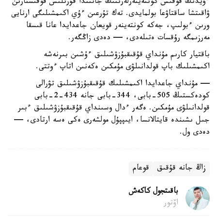
ءۇيدىڭ قوقىس كونتەينەرلەرىنىڭ جانىندا قۇرىلىس قوقىستارىن
ۋاقىتشا ساقتاۋعا بولمايدى. تەك تۇرعىن ءۇي اكىمشىلىگى ارنايى
ورىن ءبولىپ، جەكە كونتەينەر قويعان جاعدايدا عانا قىسقا
مەرزىمگە رۇقسات ەتىلەدى، — دەدى زاڭگەر.
باقتيار كارىم مۇنداي قۇقىقبۇزۋشىلىق ءۇشىن بىرنەشە
اكىمشىلىك باپ قولدانىلۋى مۇمكىن ەكەنىن اتاپ ءوتتى.
— مۇنداي جاعدايدا اكىمشىلىك قۇقىقبۇزۋشىلىق تۋرالى
كودەكستىڭ 505-بابى، 344-بابى جانە 434-2-بابى
قولدانىلۋى مۇمكىن. ەگەر ءدال وسىنداي قۇقىقبۇزۋشىلىق ءبىر
جىل ىشىندە قايتالانسا، ايىپپۇل مولشەرى ەكى ەسە ارتادى، —
دەدى ول.
زاڭ جانە قۇقىق
قوعام
باقىتجول كاكەش
اۆتور