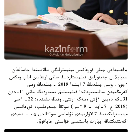
«اعىمداعى جىلى قورعانىس مينيسترلىگى سالاسىندا جاسالعان
سىبايلاس جەمقورلىق قىلمىستاردىڭ سانى ارتقانىن اتاپ وتكەن
ءجون. وسى جىلدىڭ 7 ايىندا 2019 -جىلدىڭ وسى
كەزەڭىمەن سالىستىرعاندا قىلمىستىق ىستەردىڭ سانى 11-دەن
31-گە دەيىن ءۇش ەسەگە ارتتى. ونىڭ ىشىندە: 22- ءسى
(2019 ج. 7-ايدا - 9 ءىس) سوتقا جىبەرىلىپ، قورعانىس
مينيسترلىگىنىڭ 7 لاۋازىمدى تۇلعاسى سوتتالدى.»، - دەيدى
اگەنتتىكتىڭ اپپارات باسشىسى قۋانىش جاپاقوۆ.