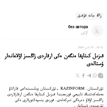
زاڭ جانە قۇقىق
без автора
اۆتور
16:11, 07 تامىز 2026
قىزىل كىتاپقا ەنگەن ەكى ارقاردى زاڭسىز اۋلاعاندار
ۇستالدى
تۇركىستان. KAZINFORM -تۇركىستان وبلىسىنداعى قاراتاۋ
مەملەكەتتىك تابيعي قورىعىندا قىزىل كىتاپقا ەنگەن ارقارلاردى
زاڭسىز اۋلاۋ دەرەگى تىركەلدى. قورىق ينسپەكتورلارى ەكى
تۇرعىندى ۇستاعان.