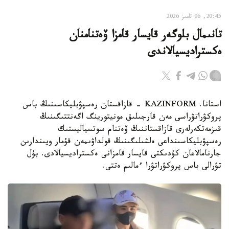
20:45, 06 تامىز 2026
تانىمال بلوگەر قايسار قامزا ۆەتنامنان
ەكستراديسيالاندى
استانا. KAZINFORM - قازاقستان رەسپۋبليكاسىنىڭ باس
پروكۋراتۋراسى مەن قارجىلىق مونيتورينگ اگەنتتىگىنىڭ
قىزمەتكەرلەرى قازاقستاننىڭ ۆەتنام سوتسياليستىك
رەسپۋبليكاسىنداعى ەلشىلىگىنىڭ قولداۋىمەن قۇمار ويىندارىن
جارنامالاعان كۇدىكتى قايسار قامزانى ەكستراديسيالادى. بۇل
تۋرالى باس پروكۋراتۋرا ءمالىم ەتتى.