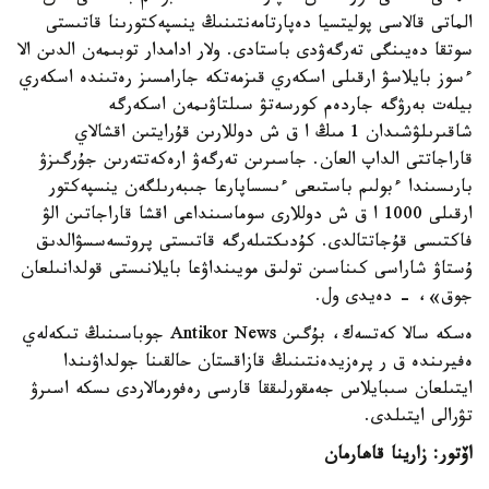
الماتى قالاسى پوليتسيا دەپارتامەنتىنىڭ ينسپەكتورىنا قاتىستى
سوتقا دەيىنگى تەرگەۋدى باستادى. ولار ادامدار توبىمەن الدىن الا
ءسوز بايلاسۋ ارقىلى اسكەري قىزمەتكە جارامسىز رەتىندە اسكەري
بيلەت بەرۋگە جاردەم كورسەتۋ سىلتاۋىمەن اسكەرگە
شاقىرىلۋشىدان 1 مىڭ ا ق ش دوللارىن قۇرايتىن اقشالاي
قاراجاتتى الداپ العان. جاسىرىن تەرگەۋ ارەكەتتەرىن جۇرگىزۋ
بارىسىندا ءبولىم باستىعى ءىسساپارعا جىبەرىلگەن ينسپەكتور
ارقىلى 1000 ا ق ش دوللارى سوماسىنداعى اقشا قاراجاتىن الۋ
فاكتىسى قۇجاتتالدى. كۇدىكتىلەرگە قاتىستى پروتسەسسۋالدىق
ۇستاۋ شاراسى كىناسىن تولىق مويىنداۋعا بايلانىستى قولدانىلعان
جوق»، - دەيدى ول.
ەسكە سالا كەتسەك، بۇگىن Antikor News جوباسىنىڭ تىكەلەي
ەفيرىندە ق ر پرەزيدەنتىنىڭ قازاقستان حالقىنا جولداۋىندا
ايتىلعان سىبايلاس جەمقورلىققا قارسى رەفورمالاردى ىسكە اسىرۋ
تۋرالى ايتىلدى.
اۆتور: زارينا قاھارمان