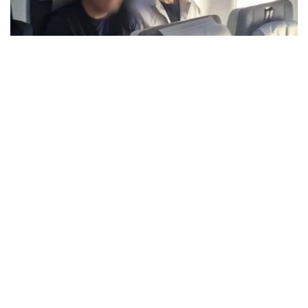
Видеодан алынған кадр
تەرگەپ-تەكسەرۋ ورگانىنىڭ نۇسقاسى بويىنشا 2025 -جىلعى
قاڭتاردا ول الەۋمەتتىك جەلىلەر مەن مەسسەندجەرلەردەگى
اۋقىمدى اۋديتوريانى پايدالانا وتىرىپ، سىياقى ءۇشىن زاڭسىز
ينتەرنەت-كازينو جارناماسىن ورنالاستىرعان جانە قازاقستان
ازاماتتارىن قۇمار ويىندارىنا قاتىسۋعا تارتقان.