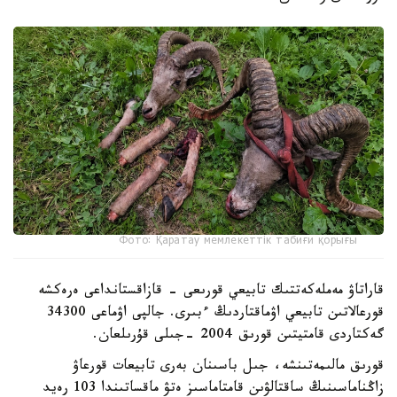
Фото: Қаратау мемлекеттік табиғи қорығы
قاراتاۋ مەملەكەتتىك تابيعي قورىعى - قازاقستانداعى ەرەكشە
قورعالاتىن تابيعي اۋماقتاردىڭ ءبىرى. جالپى اۋماعى 34300
گەكتاردى قامتيتىن قورىق 2004 -جىلى قۇرىلعان.
قورىق مالىمەتىنشە، جىل باسىنان بەرى تابيعات قورعاۋ
زاڭناماسىنىڭ ساقتالۋىن قامتاماسىز ەتۋ ماقساتىندا 103 رەيد