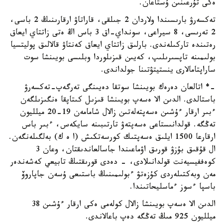
ەكى تۇرعىنىن ۇستاعان.
تەكسەرۋ بارىسىندا ولاردان 2 جىلقى، قاراتاۋ ارقارىنىڭ 2 باسى،
2 تەرىسى، 8 سيراعى، سونداي-اق 3 باس اڭ ەتى زاتتاي ايعاق
رەتىندە تاركىلەندى. بارلىق زاتتاي ايعاق كەنتاۋ قالالىق پوليتسيا
بولىمىنە تاپسىرىلىپ، كەيىن قىزىلوردا وبلىسى بويىنشا سوت
ساراپتامالارى ينستيتۋتىنا جولداندى.
-* اتالعان دەرەك بويىنشا سوتقا دەيىنگى تەرگەپ-تەكسەرۋ
باستالدى. الدىن الا ەسەپ بويىنشا قىزىل كىتاپقا ەنگىزىلگەن
ءبىر ارقار ءۇشىن ەسەپتەلەتىن زالال شامامەن 19-20 ميلليون
تەڭگە. قولدانىستاعى ەسەپتەۋ تارتىبىنە سايكەس، ءبىر باس
ارقارعا 1500 ايلىق ەسەپتىك كورسەتكىش (ا ە ك) بەلگىلەنگەن.
ال قۇقىق بۇزۋ قورىق اۋماعىندا جاسالعاندىقتان، وعان 3
كوەففيسيەنت قولدانىلادى، - دەدى قورىقتىڭ تابيعي كەشەندەر
مەن وبەكتىلەردى كۇزەتۋ ءبولىمىنىڭ باستىعى ۇسەن جاپاروۆ
باسپا ءسوز ءماسليحاتىندا.
الدىن الا ەسەپ بويىنشا زالال كولەمى ەكى ارقار ءۇشىن 38
ميلليون 925 مىڭ تەڭگە دەپ باعالاندى.