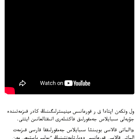
ول وتكەن اپتادا ق ر قورعانىس مينيسترلىگىنىڭ كادر قىزمەتىندە
جۇيەلى سىبايلاس جەمقورلىق فاكتىلەرى انىقتالعانىن ايتتى.
«الماتى قالاسى بويىنشا سىبايلاس جەمقورلىققا قارسى قىزمەت
الماتى قالاسى قورعانىس دەپارتامەنتىنىڭ ءبولىم باستىعى مەن