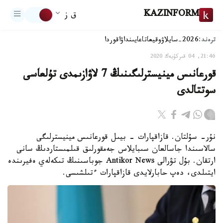
KAZINFORM
ق ز
ترەند:
2026-سايلاۋ
وقيعا
تاعايىنداۋ
اقوردا
21:46, 04 قىركۇيەك 2020
قورعانىس مينيسترلىگىنىڭ 7 لاۋازىمدى تۇلعاسى
سوتتالدى
نۇر- سۇلتان. قازاقپارات - بيىل قورعانىس مينيسترلىگى
سالاسىندا جاسالعان سىبايلاس جەمقورلىق قىلمىستاردىڭ سانى
ارتقان. بۇل تۋرالى Antikor News جوباسىنىڭ تىكەلەي ەفيرىندە
ايتىلدى، دەپ حابارلايدى قازاقپارات ءتىلشىسى.