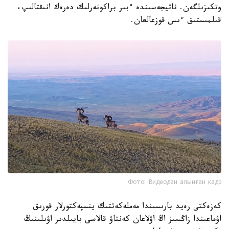
وتكىزىلگەن. ناتيجەسىندە ءبىر براكونەرلىك دەرەك انىقتالىپ،
قىلمىستىق ءىس قوزعالعان.
Фото: Видеодан алынған кадр
كەزەكتى رەيد بارىسىندا مەملەكەتتىك ينسپەكتورلار قورىق
اۋماعىندا زاڭسىز اڭ اۋلاعان كەنتاۋ قالاسى بايىلدىر اۋىلىنىڭ