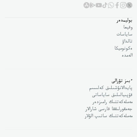
بوليمدەر
وقيعا
ساياسات
تالداۋ
ەكونوميكا
الەمدە
ءبىز تۋرالى
پايدالانۋشىلىق كەلىسىم
قۇپىيالىلىق ساياساتى
مەملەكەتتىك رامىزدەر
جەمقورلىققا قارسى شارالار
مەملەكەتتىك ساتىپ الۋلار