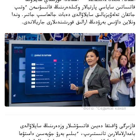
استانا. KAZINFORM — استانادا قۇرىلتاي سايلاۋىنا
قاتىساتىن ساياسي پارتيالار وكىلدەرىنىڭ قاتىسۋىمەن ءوتىپ
جاتقان تەلەۆيزيالىق سايلاۋالدى دەبات جالعاسىپ جاتىر. وندا
ونلاين داۋىس بەرۋدىڭ ارالىق قورىتىندىلارى جاريالاندى.
Фото: "Седьмой канал"
قازىرگى ۋاقىتقا دەيىن قاتىسۋشىلار وزدەرىنىڭ سايلاۋالدى
باعدارلامالارىن تانىستىرىپ، ءبىلىم بەرۋ جۇيەسىن دامىتۋعا