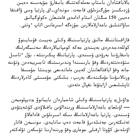
بالاباقشادان باستاپ مەملەكەتتىك باسقارۋ جۇيەسىنە دەيىن
ۇزدىكسىز جۇرگىزىلۋى قاجەت. سونداي-اق پارتيا وسى ۋاقىتقا
دەيىن 150 مىڭنان استام ادامدى قامتىعان ەكولوگيالىق
ساۋاتتىلىق باعدارلامالارىن جۇزەگە اسىرعانىن اتاپ ءوتتى.
قازاقستاننىڭ حالىق پارتياسىنىڭ وكىلى بەيبىت قۇسايىنوۆ
كوللەدجدەردى بەيىندى جەكە كومپانيالاردىڭ سەنىمگەرلىك
باسقارۋىنا بەرۋدى ۇسىندى. پارتيانىڭ پىكىرىنشە، بۇل ءتاسىل
ستۋدەنتتەردىڭ وقۋ بارىسىندا وندىرىستىك تاجىريبەدەن وتۋىنە
جانە وقۋ اياقتالعاننان كەيىن ماماندىعى بويىنشا جۇمىسقا
ورنالاسۋىنا مۇمكىندىك بەرىپ، بىلىكتى جۇمىسشى كادرلاردىڭ
تاپشىلىعىن ازايتۋعا ىقپال ەتەدى.
«اۋىل» پارتياسىنىڭ وكىلى شاحماردان بايمانوۆ «ديپلوممەن
— اۋىلعا» باعدارلاماسىنىڭ ورىندالۋىن باقىلاۋدى كۇشەيتۋدى
ۇسىندى. پارتيا باعدارلامانىڭ ىسكە اسىرىلۋىن قاداعالاۋ
تەتىكتەرىن جەتىلدىرۋ قاجەت دەپ سانايدى. سونىمەن قاتار
اۋىلدىق كۆوتا ارقىلى جوعارى وقۋ ورىندارىنا تۇسكەن تۇلەكتەر