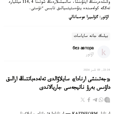
وكىلدەرىنىڭ ايتۋىنشا، سالىمشىلاردىڭ شوتىنا 114,4 ميلليارد
تەڭگە كولەمىندە ينۆەستيتسيالىق تابىس ءتۇستى.
اۆتور: گۇلميرا عوسمانالي
بيلىك جانە ساياسات
без автора
اۆتور
23:34, 05 تامىز 2026
«جەتىنشى ارنادا» سايلاۋالدى تەلەدەباتتىڭ ارالىق
داۋىس بەرۋ ناتيجەسى جاريالاندى