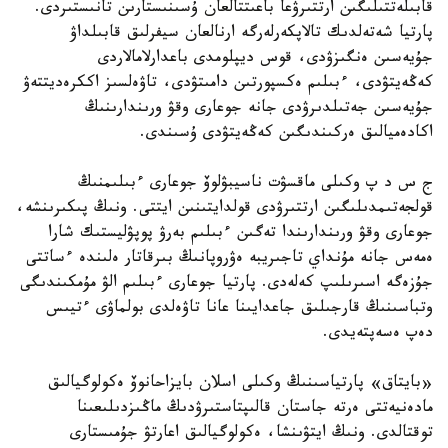
قابىلەتتىلىگىن ارتتىرۋعا باعىتتالعان ۇسىنىستارىن تانىستىردى.
پارتيا شەتەلدىك تالاپكەرلەرگە ارنالعان سيفرلىق قابىلداۋ
جۇيەسىن ەنگىزۋدى، قوس ديپلومدى باعدارلامالاردى
كەڭەيتۋدى، ءبىلىم ەكسپورتىن دامىتۋدى، تاۋەلسىز اككرەديتتەۋ
جۇيەسىن جەتىلدىرۋدى جانە جوعارى وقۋ ورىندارىنىڭ
اكادەميالىق ەركىندىگىن كەڭەيتۋدى ۇسىندى.
ج س د پ وكىلى ماقسۋت ناسيبۋلوۆ جوعارى ءبىلىمنىڭ
قولجەتىمدىلىگىن ارتتىرۋدى قولدايتىنىن ايتتى. ونىڭ پىكىرىنشە،
جوعارى وقۋ ورىندارىندا تەگىن ءبىلىم بەرۋ پوپۋليستىك شارا
ەمەس جانە مۇنداي تاجىريبە ەۋروپانىڭ بىرقاتار ەلىندە ءساتتى
جۇزەگە اسىرىلىپ كەلەدى. پارتيا جوعارى ءبىلىم الۋ مۇمكىندىگى
وتباسىنىڭ قارجىلىق جاعدايىنا عانا تاۋەلدى بولماۋى ءتيىس
دەپ ەسەپتەيدى.
«بايتاق» پارتياسىنىڭ وكىلى اسلان بايزاحانوۆ ەكولوگيالىق
مادەنيەتتى ەرتە جاستان قالىپتاستىرۋدىڭ ماڭىزدىلىعىنا
توقتالدى. ونىڭ ايتۋىنشا، ەكولوگيالىق اعارتۋ جۇمىستارى