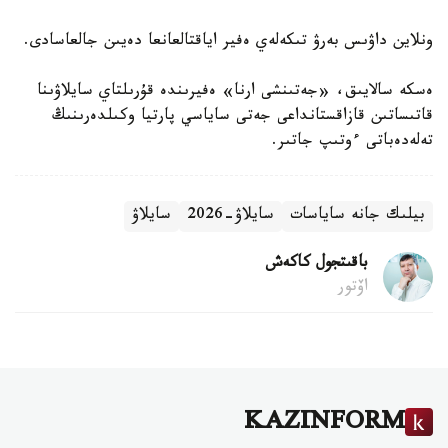
ونلاين داۋىس بەرۋ تىكەلەي ەفير اياقتالعانعا دەيىن جالعاسادى.
ەسكە سالايىق، «جەتىنشى ارنا» ەفيرىندە قۇرىلتاي سايلاۋىنا
قاتىساتىن قازاقستانداعى جەتى ساياسي پارتيا وكىلدەرىنىڭ
تەلەدەباتى ءوتىپ جاتىر.
بيلىك جانە ساياسات
سايلاۋ-2026
سايلاۋ
باقىتجول كاكەش
اۆتور
KAZINFORM