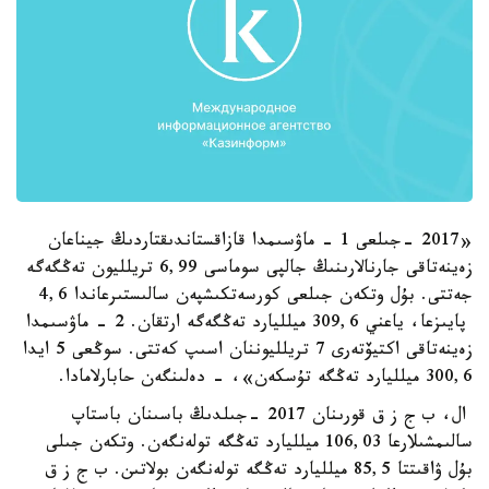
«2017 -جىلعى 1 - ماۋسىمدا قازاقستاندىقتاردىڭ جيناعان
زەينەتاقى جارنالارىنىڭ جالپى سوماسى 6,99 تريلليون تەڭگەگە
جەتتى. بۇل وتكەن جىلعى كورسەتكىشپەن سالىستىرعاندا 4,6
پايىزعا، ياعني 309,6 ميلليارد تەڭگەگە ارتقان. 2 - ماۋسىمدا
زەينەتاقى اكتيۆتەرى 7 تريلليوننان اسىپ كەتتى. سوڭعى 5 ايدا
300,6 ميلليارد تەڭگە تۇسكەن»، - دەلىنگەن حابارلامادا.
ال، ب ج ز ق قورىنان 2017 -جىلدىڭ باسىنان باستاپ
سالىمشىلارعا 106,03 ميلليارد تەڭگە تولەنگەن. وتكەن جىلى
بۇل ۋاقىتتا 85,5 ميلليارد تەڭگە تولەنگەن بولاتىن. ب ج ز ق