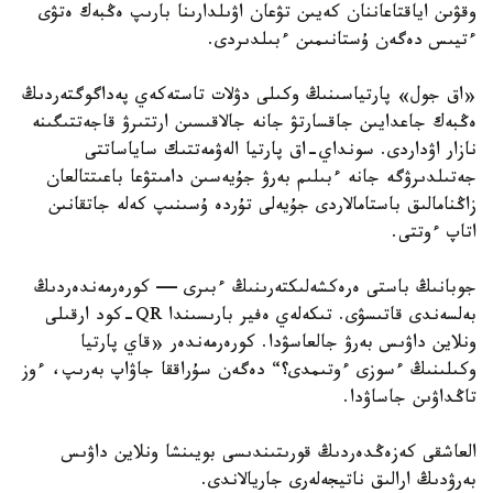
وقۋىن اياقتاعاننان كەيىن تۋعان اۋىلدارىنا بارىپ ەڭبەك ەتۋى
ءتيىس دەگەن ۇستانىمىن ءبىلدىردى.
«اق جول» پارتياسىنىڭ وكىلى دۋلات تاستەكەي پەداگوگتەردىڭ
ەڭبەك جاعدايىن جاقسارتۋ جانە جالاقىسىن ارتتىرۋ قاجەتتىگىنە
نازار اۋداردى. سونداي-اق پارتيا الەۋمەتتىك ساياساتتى
جەتىلدىرۋگە جانە ءبىلىم بەرۋ جۇيەسىن دامىتۋعا باعىتتالعان
زاڭنامالىق باستامالاردى جۇيەلى تۇردە ۇسىنىپ كەلە جاتقانىن
اتاپ ءوتتى.
جوبانىڭ باستى ەرەكشەلىكتەرىنىڭ ءبىرى — كورەرمەندەردىڭ
بەلسەندى قاتىسۋى. تىكەلەي ەفير بارىسىندا QR-كود ارقىلى
ونلاين داۋىس بەرۋ جالعاسۋدا. كورەرمەندەر «قاي پارتيا
وكىلىنىڭ ءسوزى ءوتىمدى؟“ دەگەن سۇراققا جاۋاپ بەرىپ، ءوز
تاڭداۋىن جاساۋدا.
العاشقى كەزەڭدەردىڭ قورىتىندىسى بويىنشا ونلاين داۋىس
بەرۋدىڭ ارالىق ناتيجەلەرى جاريالاندى.