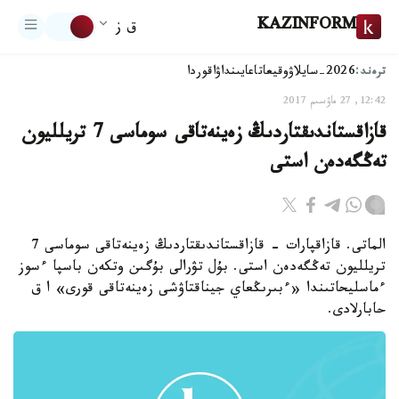
KAZINFORM
ق ز
ترەند:
2026-سايلاۋ
وقيعا
تاعايىنداۋ
اقوردا
12:42, 27 ماۋسىم 2017
قازاقستاندىقتاردىڭ زەينەتاقى سوماسى 7 تريلليون
تەڭگەدەن استى
الماتى. قازاقپارات - قازاقستاندىقتاردىڭ زەينەتاقى سوماسى 7
تريلليون تەڭگەدەن استى. بۇل تۋرالى بۇگىن وتكەن باسپا ءسوز
ءماسليحاتىندا «ءبىرىڭعاي جيناقتاۋشى زەينەتاقى قورى» ا ق
حابارلادى.