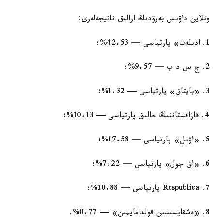
ونلاين داۋىس بەرۋدىڭ ارالىق ناتيجەلەرى:
1. ادىلەت» پارتياسى — 42،53%؛
2. ج س د پ — 9،57%؛
3. «بايتاق» پارتياسى — 1،32%؛
4. قازاقستاننىڭ حالىق پارتياسى — 10،13%؛
5. «اۋىل» پارتياسى — 17،58%؛
6. «اق جول» پارتياسى — 7،22%؛
7. Respublica پارتياسى — 10،88%؛
8. «ەشقايسىسىن قولدامايمىن» — 0،77%.