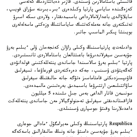
قاتىستى باستامالارىن ۇسىندى. قازىر دەباتتاردىڭ كەلەسى
كەزەڭىندە ساياسي پارتيا وكىلدەرى ءبىر-بىرىنە سۇراق قويىپ،
سايلاۋالدى باعدارلامالارداعى باسىمدىقتار، ولاردى ىسكە اسىرۋ
تەتىكتەرى جانە مەملەكەتتىك ساياساتتىڭ وزەكتى ماسەلەلەرى
بويىنشا پىكىر الماسىپ جاتىر.
«ادىلەت» پارتياسىنىڭ وكىلى راۋان كەنجەحان ۇلى ءبىلىم بەرۋ
جۇيەسىن سيفرلاندىرۋعا باعىتتالعان باستامالاردى تانىستىردى.
پارتيا ءبىلىم بەرۋ سالاسىندا جاساندى ينتەللەكتىنى قولدانۋدى
كەڭەيتۋدى ۇسىنىپ، جەكە دەرەكتەردى قورعاۋعا، تسيفرلىق
قاۋىپسىزدىكتى قامتاماسىز ەتۋگە جانە حالىقتىڭ سيفرلىق
ساۋاتتىلىعىن ارتتىرۋعا باسىمدىق بەرەتىنىن مالىمدەدى.
سونىمەن قاتار الداعى بەس جىل ىشىندە 5 ميلليون
قازاقستاندىقتى سيفرلىق تەحنولوگيالار مەن جاساندى ينتەللەكت
داعدىلارىنا وقىتۋ جوسپارى ۇسىنىلدى.
Respublica پارتياسىنىڭ وكىلى مەيرامگۇل ءمادالى جوعارى
ءبىلىم بەرۋ جۇيەسىن دامىتۋ جانە ونىڭ حالىقارالىق باسەكەگە